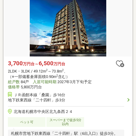
3,700
6,500
万円台～
万円台
2
2
2LDK・3LDK / 49.12m
～73.8m
、
2
（※一部備蓄倉庫面積0.90m
含む）
総戸数
84戸
入居可能時期
2027年3月下旬予定
価格帯
5,800万円台
ＪＲ函館本線「桑園」歩16分
地下鉄東西線「二十四軒」歩3分
北海道札幌市中央区北九条西２４
スーパーまで徒歩5分
ペット可
以内
札幌市営地下鉄東西線「二十四軒」駅（6出入口）徒歩3分。