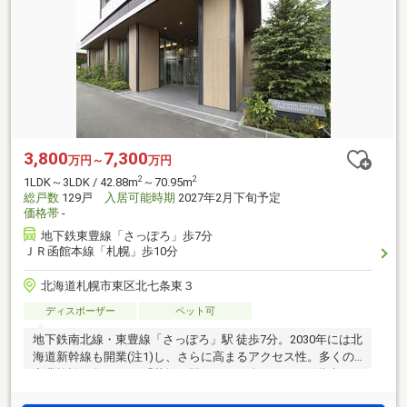
3,800
7,300
万円～
万円
2
2
1LDK～3LDK / 42.88m
～70.95m
総戸数
129戸
入居可能時期
2027年2月下旬予定
価格帯
-
地下鉄東豊線「さっぽろ」歩7分
ＪＲ函館本線「札幌」歩10分
北海道札幌市東区北七条東３
ディスポーザー
ペット可
地下鉄南北線・東豊線「さっぽろ」駅 徒歩7分。2030年には北
海道新幹線も開業(注1)し、さらに高まるアクセス性。多くの
商業施設が集まるJR「札幌」駅エリアに全129戸・19階建て、
南向き中心の「シティタワー札幌ザ・レジデンス」登場。未