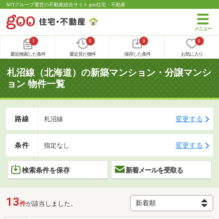
NTTグループ運営の不動産総合サイト goo住宅・不動産
1
0
0
0
最近検索した条件
最近見た物件
保存した条件
お気に入り
札沼線（北海道）の新築マンション・分譲マンシ
ョン 物件一覧
路線
変更する
札沼線
条件
変更する
指定なし
検索条件を保存
新着メールを受取る
13
件
が該当しました。