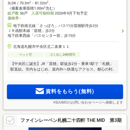
2
2
3LDK / 70.3m
・81.32m
、
2
（備蓄倉庫面積1.00m
含む）
総戸数
56戸
入居可能時期
2026年9月下旬予定
価格帯
-
地下鉄南北線「さっぽろ」バス11分苗穂駅停歩2分
ＪＲ函館本線「苗穂」歩2分
地下鉄東西線「バスセンター前」歩15分
北海道札幌市中央区北二条東１１
ペット可
ゴミ出し24時間可
【中央区に誕生】JR「苗穂」駅徒歩2分・乗車1駅で「札幌」
駅直結。市内をはじめ、道内外へ快適なアクセス。都心の利
便と自然の潤いを享受できる駅前レジデンス。
資料をもらう(無料)
※SUUMOのお問い合わせページへ移動します
ファインレーベン札幌二十四軒 THE MID 第3期