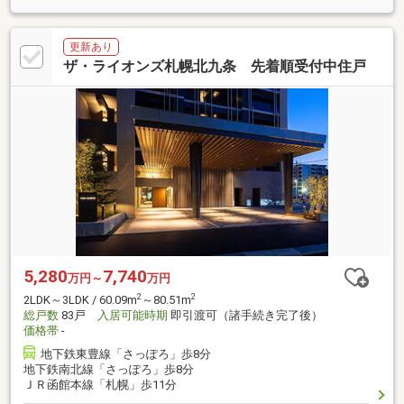
更新あり
ザ・ライオンズ札幌北九条 先着順受付中住戸
5,280
7,740
万円～
万円
2
2
2LDK～3LDK / 60.09m
～80.51m
総戸数
83戸
入居可能時期
即引渡可（諸手続き完了後）
価格帯
-
地下鉄東豊線「さっぽろ」歩8分
地下鉄南北線「さっぽろ」歩8分
ＪＲ函館本線「札幌」歩11分