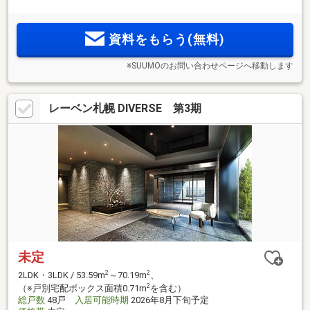
資料をもらう(無料)
※SUUMOのお問い合わせページへ移動します
レーベン札幌 DIVERSE 第3期
未定
2
2
2LDK・3LDK / 53.59m
～70.19m
、
2
（※戸別宅配ボックス面積0.71m
を含む）
総戸数
48戸
入居可能時期
2026年8月下旬予定