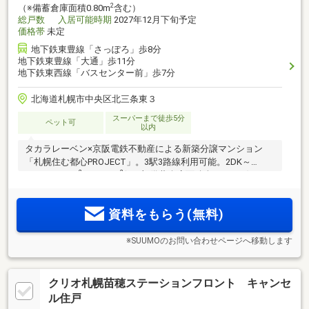
2
（※備蓄倉庫面積0.80m
含む）
総戸数
入居可能時期
2027年12月下旬予定
価格帯
未定
地下鉄東豊線「さっぽろ」歩8分
地下鉄東豊線「大通」歩11分
地下鉄東西線「バスセンター前」歩7分
北海道札幌市中央区北三条東３
スーパーまで徒歩5分
ペット可
以内
タカラレーベン×京阪電鉄不動産による新築分譲マンション
「札幌住む都心PROJECT」。3駅3路線利用可能。2DK～
2
2
4LDK/49.25m
～88.89m
(※一部備蓄倉庫面積含む/CORE)、
2
2
2LDK・3LDK/52.57m
～114.2m
(※備蓄倉庫面積含む/EDGE)の
多彩なプランバリエーション。
資料をもらう(無料)
※SUUMOのお問い合わせページへ移動します
クリオ札幌苗穂ステーションフロント キャンセ
ル住戸