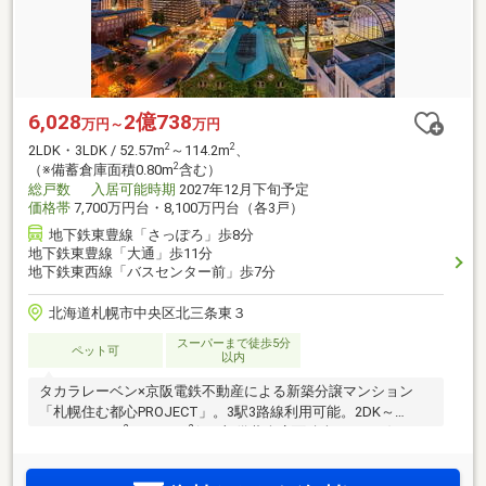
6,028
2億738
万円～
万円
2
2
2LDK・3LDK / 52.57m
～114.2m
、
2
（※備蓄倉庫面積0.80m
含む）
総戸数
入居可能時期
2027年12月下旬予定
価格帯
7,700万円台・8,100万円台（各3戸）
地下鉄東豊線「さっぽろ」歩8分
地下鉄東豊線「大通」歩11分
地下鉄東西線「バスセンター前」歩7分
北海道札幌市中央区北三条東３
スーパーまで徒歩5分
ペット可
以内
タカラレーベン×京阪電鉄不動産による新築分譲マンション
「札幌住む都心PROJECT」。3駅3路線利用可能。2DK～
2
2
4LDK/49.25m
～88.89m
(※一部備蓄倉庫面積含む/CORE)、
2
2
2LDK・3LDK/52.57m
～114.2m
(※備蓄倉庫面積含む/EDGE)の
多彩なプランバリエーション。