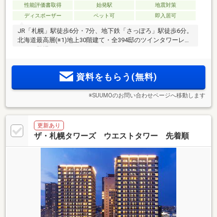
性能評価書取得
始発駅
地震対策
ディスポーザー
ペット可
即入居可
JR「札幌」駅徒歩6分・7分、地下鉄「さっぽろ」駅徒歩6分。
北海道最高層(※1)地上30階建て・全394邸のツインタワーレジ
デンス登場
資料をもらう(無料)
※SUUMOのお問い合わせページへ移動します
更新あり
ザ・札幌タワーズ ウエストタワー 先着順