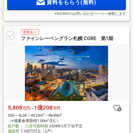
資料をもらう(無料)
※SUUMOのお問い合わせページへ移動します
更新あり
ファインレーベングラン札幌 CORE 第1期
5,808
1億208
万円～
万円
2
2
2DK～4LDK / 49.25m
～88.89m
、
2
（※備蓄倉庫面積1.00m
含む）
総戸数
入居可能時期
2028年3月下旬予定
価格帯
7,100万円台（3戸）