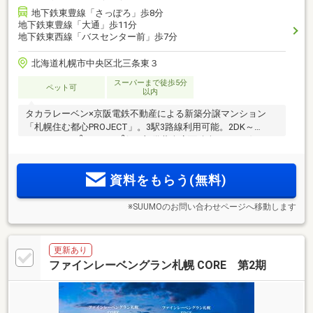
地下鉄東豊線「さっぽろ」歩8分
地下鉄東豊線「大通」歩11分
地下鉄東西線「バスセンター前」歩7分
北海道札幌市中央区北三条東３
スーパーまで徒歩5分
ペット可
以内
タカラレーベン×京阪電鉄不動産による新築分譲マンション
「札幌住む都心PROJECT」。3駅3路線利用可能。2DK～
2
2
4LDK/49.25m
～88.89m
(※一部備蓄倉庫面積含む/CORE)、
2
2
2LDK・3LDK/52.57m
～114.2m
(※備蓄倉庫面積含む/EDGE)の
多彩なプランバリエーション。
資料をもらう(無料)
※SUUMOのお問い合わせページへ移動します
更新あり
ファインレーベングラン札幌 CORE 第2期