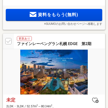
4LDK/49.25m
～88.89m
(※一部備蓄倉庫面積含む/CORE)、
2
2
2LDK・3LDK/52.57m
～114.2m
(※備蓄倉庫面積含む/EDGE)の
多彩なプランバリエーション。
資料をもらう(無料)
※SUUMOのお問い合わせページへ移動します
更新あり
ファインレーベングラン札幌 EDGE 第2期
未定
2
2
2LDK・3LDK / 52.57m
～80.34m
、