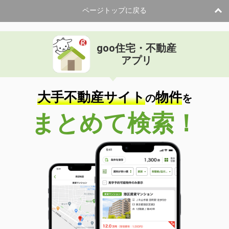
ページトップに戻る
goo住宅・不動産
アプリ
大手不動産サイト
物件
の
を
まとめて検索！