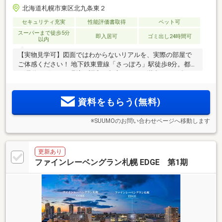
北海道札幌市東区北九条東２
セキュリティ充実
性能評価書取得
ペット可
スーパーまで徒歩5分
即入居可
ゴミ出し24時間可
以内
【実物見学可】図面ではわからないリアルを、実際の部屋で
ご体感ください！ 地下鉄東豊線「さっぽろ」駅徒歩8分。都心
の躍動と穏やかな環境が調和。都心ライフを満喫する83邸
「ザ・ライオンズ札幌北九条」誕生。
資料をもらう(無料)
※SUUMOのお問い合わせページへ移動します
更新あり
ファインレーベングラン札幌 EDGE 第1期