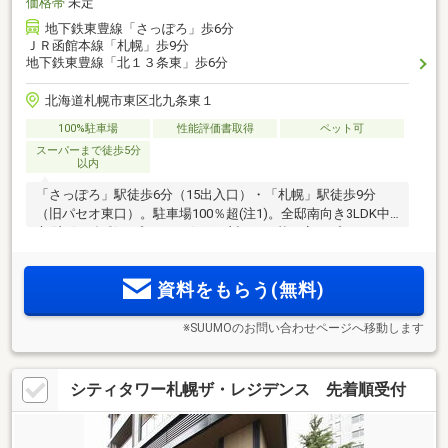
価格帯
未定
地下鉄東豊線「さっぽろ」歩6分
ＪＲ函館本線「札幌」歩9分
地下鉄東豊線「北１３条東」歩6分
北海道札幌市東区北九条東１
100%駐車場
性能評価書取得
ペット可
スーパーまで徒歩5分
以内
「さっぽろ」駅徒歩6分（15出入口）・「札幌」駅徒歩9分
（旧パセオ東口）。駐車場100％超(注1)。全邸南向き3LDK中
心(注2)の多彩なプラン。2住戸に対しEV1基の高いプライバシ
ー性。全住戸戸別宅配ボックス・豊富な収納プラン。開放感
に優れた角住戸50％(注3)。
資料をもらう(無料)
※SUUMOのお問い合わせページへ移動します
シティタワー札幌ザ・レジデンス 先着順受付