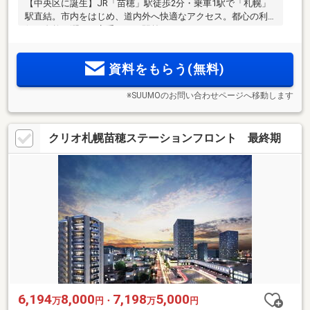
【中央区に誕生】JR「苗穂」駅徒歩2分・乗車1駅で「札幌」
駅直結。市内をはじめ、道内外へ快適なアクセス。都心の利
便と自然の潤いを享受できる駅前レジデンス。
資料をもらう(無料)
※SUUMOのお問い合わせページへ移動します
クリオ札幌苗穂ステーションフロント 最終期
6,194
8,000
7,198
5,000
万
円・
万
円