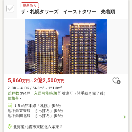
更新あり
ザ・札幌タワーズ イーストタワー 先着順
5,860
2億2,500
万円～
万円
2
2
2LDK～4LDK / 54.3m
～121.3m
総戸数
394戸
入居可能時期
即引渡可（諸手続き完了後）
価格帯
-
ＪＲ函館本線「札幌」歩6分
地下鉄東豊線「さっぽろ」歩6分
地下鉄南北線「さっぽろ」歩6分
北海道札幌市東区北六条東２