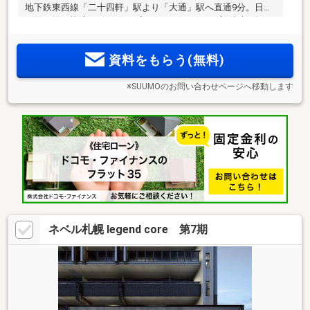
地下鉄東西線「二十四軒」駅より「大通」駅へ直通9分。日々
の買い物を快適にするコープさっぽろ(そうえん店)徒歩3分。
2
2
多様なライフスタイルに応える2LDK・3LDK／49m
超～73m
2
超（一部備蓄倉庫面積0.90m
含む）のプラン。全84邸、中央
資料をもらう(無料)
区アドレスのレジデンス、誕生。
※SUUMOのお問い合わせページへ移動します
ネベル札幌 legend core 第7期