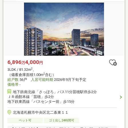
6,896
4,000
万
円
2
3LDK / 81.32m
、
2
（備蓄倉庫面積1.00m
含む）
総戸数
56戸
入居可能時期
2026年9月下旬予定
価格帯
-
地下鉄南北線「さっぽろ」バス11分苗穂駅停歩2分
ＪＲ函館本線「苗穂」歩2分
地下鉄東西線「バスセンター前」歩15分
北海道札幌市中央区北二条東１１
ペット可
ゴミ出し24時間可