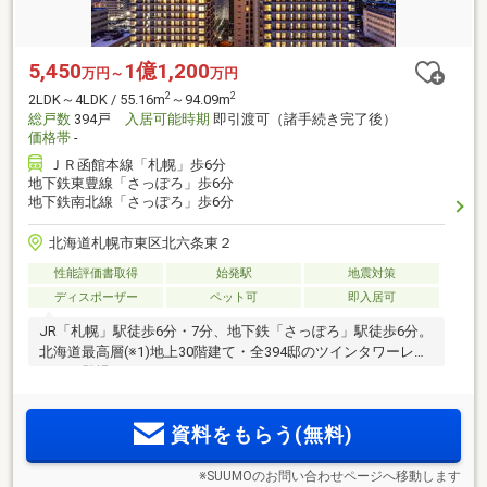
5,450
1億1,200
万円～
万円
2
2
2LDK～4LDK / 55.16m
～94.09m
総戸数
394戸
入居可能時期
即引渡可（諸手続き完了後）
価格帯
-
ＪＲ函館本線「札幌」歩6分
地下鉄東豊線「さっぽろ」歩6分
地下鉄南北線「さっぽろ」歩6分
北海道札幌市東区北六条東２
性能評価書取得
始発駅
地震対策
ディスポーザー
ペット可
即入居可
JR「札幌」駅徒歩6分・7分、地下鉄「さっぽろ」駅徒歩6分。
北海道最高層(※1)地上30階建て・全394邸のツインタワーレジ
デンス登場
資料をもらう(無料)
※SUUMOのお問い合わせページへ移動します