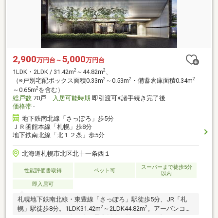
2,900
5,000
万円台～
万円台
2
2
1LDK・2LDK / 31.42m
～44.82m
、
2
2
2
（※戸別宅配ボックス面積0.33m
～0.53m
・備蓄倉庫面積0.34m
2
～0.65m
を含む）
総戸数
70戸
入居可能時期
即引渡可※諸手続き完了後
価格帯
-
地下鉄南北線「さっぽろ」歩5分
ＪＲ函館本線「札幌」歩8分
地下鉄南北線「北１２条」歩5分
北海道札幌市北区北十一条西１
スーパーまで徒歩5分
性能評価書取得
ペット可
以内
即入居可
札幌地下鉄南北線・東豊線「さっぽろ」駅徒歩5分、JR「札
2
2
幌」駅徒歩8分。1LDK31.42m
～2LDK44.82m
。アーバンコン
パクトレジデンス全70邸。予定販売価格2900万円台～