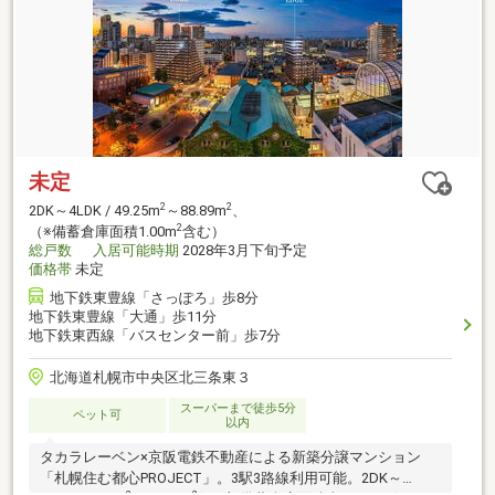
未定
2
2
2DK～4LDK / 49.25m
～88.89m
、
2
（※備蓄倉庫面積1.00m
含む）
総戸数
入居可能時期
2028年3月下旬予定
価格帯
未定
地下鉄東豊線「さっぽろ」歩8分
地下鉄東豊線「大通」歩11分
地下鉄東西線「バスセンター前」歩7分
北海道札幌市中央区北三条東３
スーパーまで徒歩5分
ペット可
以内
タカラレーベン×京阪電鉄不動産による新築分譲マンション
「札幌住む都心PROJECT」。3駅3路線利用可能。2DK～
2
2