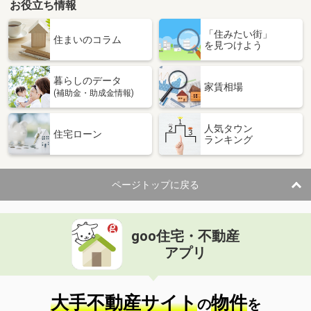
お役立ち情報
「住みたい街」
住まいのコラム
を見つけよう
暮らしのデータ
家賃相場
(補助金・助成金情報)
人気タウン
住宅ローン
ランキング
ページトップに戻る
goo住宅・不動産
アプリ
大手不動産サイト
物件
の
を