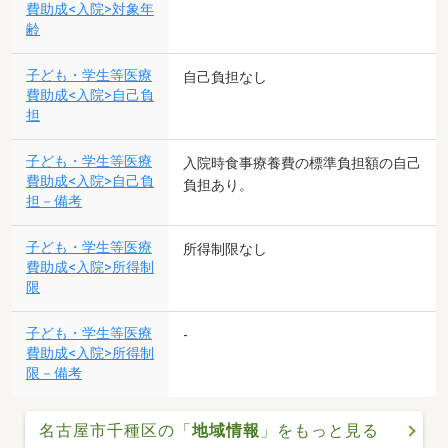
費助成<入院>対象年
齢
子ども・学生等医療
自己負担なし
費助成<入院>自己負
担
子ども・学生等医療
入院時食事療養費の標準負担額の自己
費助成<入院>自己負
負担あり。
担－備考
子ども・学生等医療
所得制限なし
費助成<入院>所得制
限
子ども・学生等医療
-
費助成<入院>所得制
限－備考
名古屋市千種区の「
地域情報
」をもっと見る