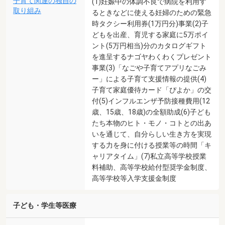
子育て関連の独自の
(1)妊娠中の体調不良で病院を利用す
取り組み
るときなどに使える妊婦のための緊急
時タクシー利用券(1万円分)事業(2)子
どもを出産、育児する家庭に5万ポイ
ント(5万円相当)分のカタログギフト
を進呈するナゴヤわくわくプレゼント
事業(3)「なごや子育てアプリなごみ
ー」による子育て支援情報の提供(4)
子育て家庭優待カード「ぴよか」の交
付(5)インフルエンザ予防接種費用(12
歳、15歳、18歳)の全額助成(6)子ども
たち本物のヒト・モノ・コトとの出あ
いを通じて、自分らしい生き方を実現
する力を身に付ける授業等の時間「キ
ャリアタイム」(7)私立高等学校授業
料補助、高等学校給付型奨学金制度、
高等学校等入学支援金制度
子ども・学生等医療