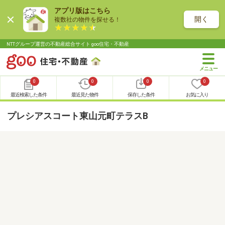
アプリ版はこちら
開く
複数社の物件を探せる！
NTTグループ運営の不動産総合サイト goo住宅・不動産
0
0
0
0
最近検索した条件
最近見た物件
保存した条件
お気に入り
プレシアスコート東山元町テラスB