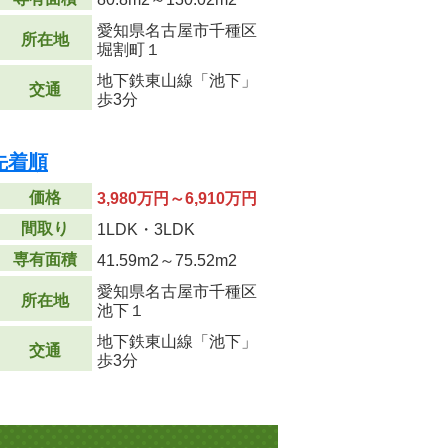
愛知県名古屋市千種区
所在地
堀割町１
地下鉄東山線「池下」
交通
歩3分
先着順
価格
3,980万円～6,910万円
間取り
1LDK・3LDK
専有面積
41.59m
2
～75.52m
2
愛知県名古屋市千種区
所在地
池下１
地下鉄東山線「池下」
交通
歩3分