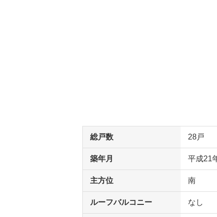
総戸数
28戸
築年月
平成21
主方位
南
ルーフバルコニー
なし