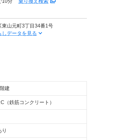
10分
乗り換え検索
東山元町3丁目34番1号
らしデータを見る
3階建
RC（鉄筋コンクリート）
あり