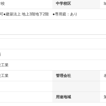
学校
中学校区
可●建築法上 地上3階地下2階 ●専用庭：あり
商
設工業
設工業
管理会社
用途地域