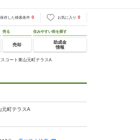
0
0
保存した検索条件
お気に入り
売る
住みやすい街を探す
助成金
売却
情報
アスコート東山元町テラスA
山元町テラスA