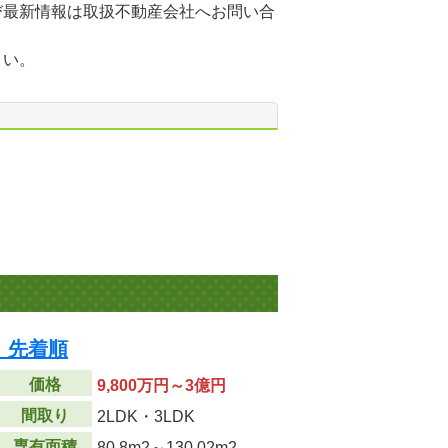
び最新情報は取扱不動産会社へお問い合
さい。
 先着順
価格
9,800万円～3億円
間取り
2LDK・3LDK
専有面積
80.8m
2
～130.02m
2