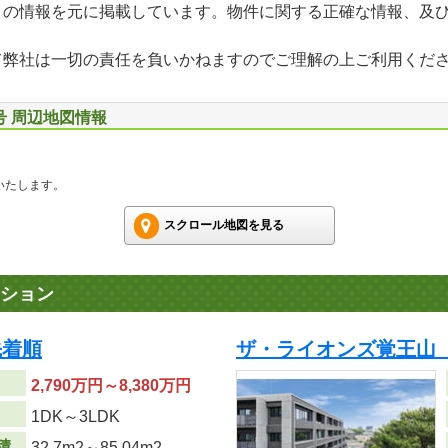
」の情報を元に掲載しています。物件に関する正確な情報、及
て弊社は一切の責任を負いかねますのでご理解の上ご利用くだ
号 周辺地図情報
いたします。
スクロール地図を見る
ション
先着順
ザ・ライオンズ覚王山
2,790万円～8,380万円
り
1DK～3LDK
積
32.7m
2
～85.04m
2