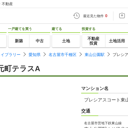
・不動産
0
最近見た物件
一戸建てを買う
建てる
投資する
不動産
新築
中古
土地
土地活用
投資
ライブラリー
愛知県
名古屋市千種区
東山公園駅
プレシ
元町テラスA
マンション名
プレシアスコート東
交通
名古屋市営地下鉄東山線