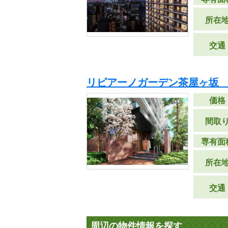
所在
交通
リピアーノガーデン茶屋ヶ坂 
価格
間取
専有面
所在
交通
周辺の物件情報を探す