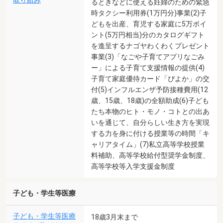
取り組み
るときなどに使える妊婦のための緊急
時タクシー利用券(1万円分)事業(2)子
どもを出産、育児する家庭に5万ポイ
ント(5万円相当)分のカタログギフト
を進呈するナゴヤわくわくプレゼント
事業(3)「なごや子育てアプリなごみ
ー」による子育て支援情報の提供(4)
子育て家庭優待カード「ぴよか」の交
付(5)インフルエンザ予防接種費用(12
歳、15歳、18歳)の全額助成(6)子ども
たち本物のヒト・モノ・コトとの出あ
いを通じて、自分らしい生き方を実現
する力を身に付ける授業等の時間「キ
ャリアタイム」(7)私立高等学校授業
料補助、高等学校給付型奨学金制度、
高等学校等入学支援金制度
子ども・学生等医療
子ども・学生等医療
18歳3月末まで