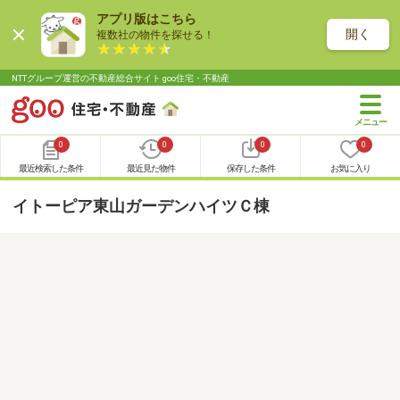
アプリ版はこちら
開く
複数社の物件を探せる！
NTTグループ運営の不動産総合サイト goo住宅・不動産
0
0
0
0
最近検索した条件
最近見た物件
保存した条件
お気に入り
イトーピア東山ガーデンハイツＣ棟