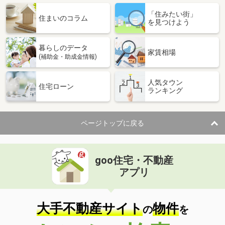
「住みたい街」
住まいのコラム
を見つけよう
暮らしのデータ
家賃相場
(補助金・助成金情報)
人気タウン
住宅ローン
ランキング
ページトップに戻る
goo住宅・不動産
アプリ
大手不動産サイト
物件
の
を