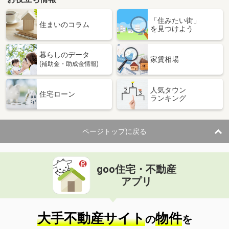
「住みたい街」
住まいのコラム
を見つけよう
暮らしのデータ
家賃相場
(補助金・助成金情報)
人気タウン
住宅ローン
ランキング
ページトップに戻る
goo住宅・不動産
アプリ
大手不動産サイト
物件
の
を