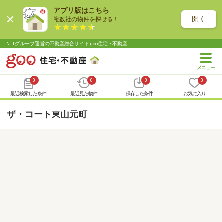
アプリ版はこちら
開く
複数社の物件を探せる！
NTTグループ運営の不動産総合サイト goo住宅・不動産
0
0
0
0
最近検索した条件
最近見た物件
保存した条件
お気に入り
ザ・コート東山元町