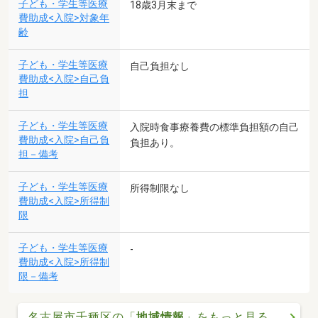
子ども・学生等医療
18歳3月末まで
費助成<入院>対象年
齢
子ども・学生等医療
自己負担なし
費助成<入院>自己負
担
子ども・学生等医療
入院時食事療養費の標準負担額の自己
費助成<入院>自己負
負担あり。
担－備考
子ども・学生等医療
所得制限なし
費助成<入院>所得制
限
子ども・学生等医療
-
費助成<入院>所得制
限－備考
名古屋市千種区の「
地域情報
」をもっと見る