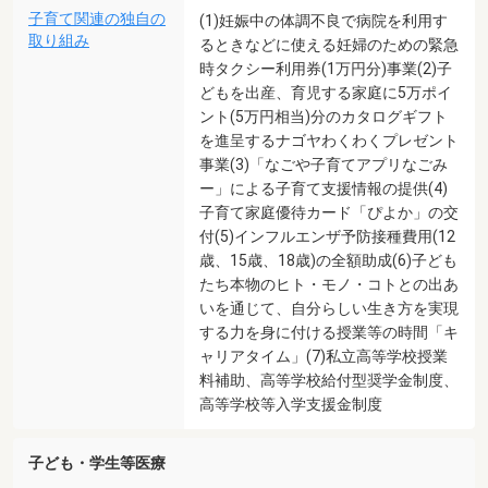
子育て関連の独自の
(1)妊娠中の体調不良で病院を利用す
取り組み
るときなどに使える妊婦のための緊急
時タクシー利用券(1万円分)事業(2)子
どもを出産、育児する家庭に5万ポイ
ント(5万円相当)分のカタログギフト
を進呈するナゴヤわくわくプレゼント
事業(3)「なごや子育てアプリなごみ
ー」による子育て支援情報の提供(4)
子育て家庭優待カード「ぴよか」の交
付(5)インフルエンザ予防接種費用(12
歳、15歳、18歳)の全額助成(6)子ども
たち本物のヒト・モノ・コトとの出あ
いを通じて、自分らしい生き方を実現
する力を身に付ける授業等の時間「キ
ャリアタイム」(7)私立高等学校授業
料補助、高等学校給付型奨学金制度、
高等学校等入学支援金制度
子ども・学生等医療