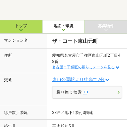
トップ
地図・環境
募集物件
マンション名
ザ・コート東山元町
住所
愛知県名古屋市千種区東山元町2丁目4
8番
名古屋市千種区の暮らしデータを見る
東山公園駅より徒歩で7分
交通
乗り換え検索
総戸数／階建
33戸／地下1階付3階建
築年月
平成19年5月