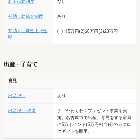
利子補給制度
なし
補助／助成金制度
あり
補助／助成金上限金
(1)115万円(2)60万円(3)20万円
額
出産・子育て
育児
出産祝い
あり
出産祝い-備考
ナゴヤわくわくプレゼント事業を実
施。名古屋市で出産、育児をする家庭
に5万ポイント(5万円相当)分のカタロ
グギフトを贈呈。