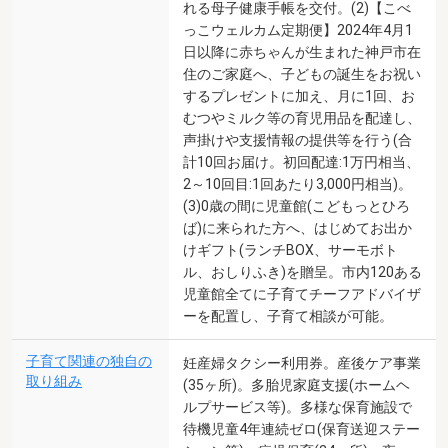
れる母子健康手帳を交付。(2)【こべ
っこウェルカム定期便】2024年4月1
日以降に赤ちゃんが生まれた神戸市在
住のご家庭へ、子どもの誕生をお祝い
するプレゼントに加え、月に1回、お
むつやミルク等の育児用品を配達し、
声掛けや支援情報の提供等を行う(合
計10回お届け。初回配達:1万円相当、
2～10回目:1回あたり3,000円相当)。
(3)0歳の間に児童館(こどもっとひろ
ば)に来られた方へ、はじめてお出か
けギフト(ランチBOX、サーモボト
ル、おしりふき)を贈呈。市内120ある
児童館全てに子育てチーフアドバイザ
ーを配置し、子育て相談が可能。
子育て関連の独自の
妊産婦タクシー利用券。産後ケア事業
取り組み
(35ヶ所)。多胎児家庭支援(ホームヘ
ルプサービス等)。多様な保育施設で
待機児童4年連続ゼロ(保育送迎ステー