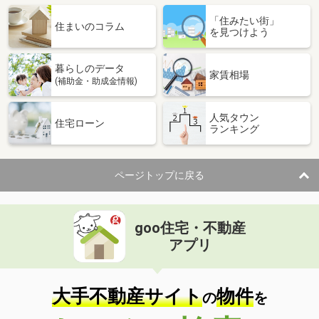
「住みたい街」
住まいのコラム
を見つけよう
暮らしのデータ
家賃相場
(補助金・助成金情報)
人気タウン
住宅ローン
ランキング
ページトップに戻る
goo住宅・不動産
アプリ
大手不動産サイト
物件
の
を