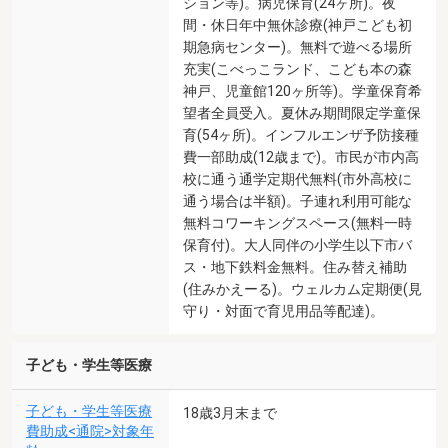
ション等)。病児保育(24ヶ所)。夜
間・休日年中無休診療(神戸こども初
期急病センター)。無料で遊べる場所
充実(こべっこランド、こども本の森
神戸、児童館120ヶ所等)。学童保育希
望者全員受入。夏休み期間限定学童保
育(54ヶ所)。インフルエンザ予防接種
費一部助成(12歳まで)。市民が市内高
校に通う通学定期代無料(市外高校に
通う場合は半額)。子連れ利用可能な
無料コワーキングスペース(無料一時
保育付)。大人同伴の小学生以下市バ
ス・地下鉄料金無料。住み替え補助
(住みかえーる)。ウェルカム定期便(見
守り・対面で育児用品等配達)。
子ども・学生等医療
子ども・学生等医療
18歳3月末まで
費助成<通院>対象年