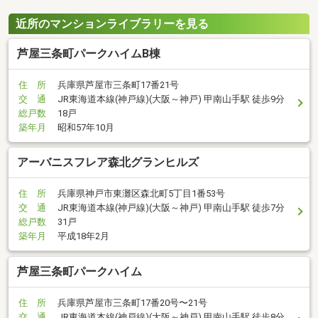
近所のマンションライブラリーを見る
芦屋三条町パークハイムB棟
住 所
兵庫県芦屋市三条町17番21号
交 通
JR東海道本線(神戸線)(大阪～神戸) 甲南山手駅 徒歩9分
総戸数
18戸
築年月
昭和57年10月
アーバニスフレア森北グランヒルズ
住 所
兵庫県神戸市東灘区森北町5丁目1番53号
交 通
JR東海道本線(神戸線)(大阪～神戸) 甲南山手駅 徒歩7分
総戸数
31戸
築年月
平成18年2月
芦屋三条町パークハイム
住 所
兵庫県芦屋市三条町17番20号〜21号
交 通
JR東海道本線(神戸線)(大阪～神戸) 甲南山手駅 徒歩8分