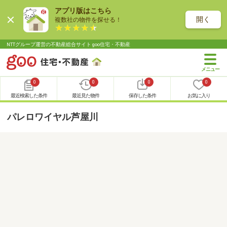
アプリ版はこちら
開く
複数社の物件を探せる！
NTTグループ運営の不動産総合サイト goo住宅・不動産
0
0
0
0
最近検索した条件
最近見た物件
保存した条件
お気に入り
パレロワイヤル芦屋川