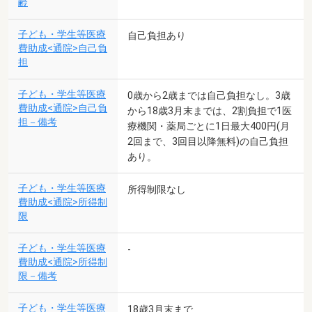
齢
子ども・学生等医療
自己負担あり
費助成<通院>自己負
担
子ども・学生等医療
0歳から2歳までは自己負担なし。3歳
費助成<通院>自己負
から18歳3月末までは、2割負担で1医
担－備考
療機関・薬局ごとに1日最大400円(月
2回まで、3回目以降無料)の自己負担
あり。
子ども・学生等医療
所得制限なし
費助成<通院>所得制
限
子ども・学生等医療
-
費助成<通院>所得制
限－備考
子ども・学生等医療
18歳3月末まで