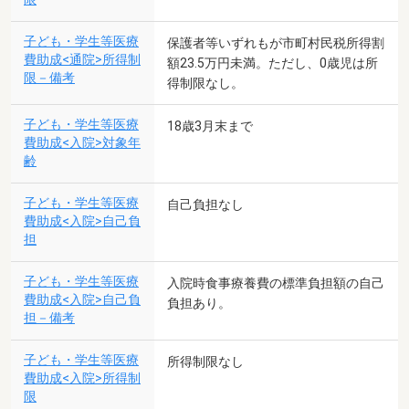
子ども・学生等医療
保護者等いずれもが市町村民税所得割
費助成<通院>所得制
額23.5万円未満。ただし、0歳児は所
限－備考
得制限なし。
子ども・学生等医療
18歳3月末まで
費助成<入院>対象年
齢
子ども・学生等医療
自己負担なし
費助成<入院>自己負
担
子ども・学生等医療
入院時食事療養費の標準負担額の自己
費助成<入院>自己負
負担あり。
担－備考
子ども・学生等医療
所得制限なし
費助成<入院>所得制
限