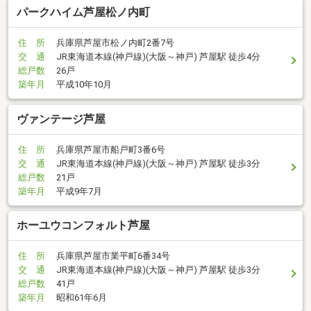
パークハイム芦屋松ノ内町
住 所
兵庫県芦屋市松ノ内町2番7号
交 通
JR東海道本線(神戸線)(大阪～神戸) 芦屋駅 徒歩4分
総戸数
26戸
築年月
平成10年10月
ヴァンテージ芦屋
住 所
兵庫県芦屋市船戸町3番6号
交 通
JR東海道本線(神戸線)(大阪～神戸) 芦屋駅 徒歩3分
総戸数
21戸
築年月
平成9年7月
ホーユウコンフォルト芦屋
住 所
兵庫県芦屋市業平町6番34号
交 通
JR東海道本線(神戸線)(大阪～神戸) 芦屋駅 徒歩3分
総戸数
41戸
築年月
昭和61年6月