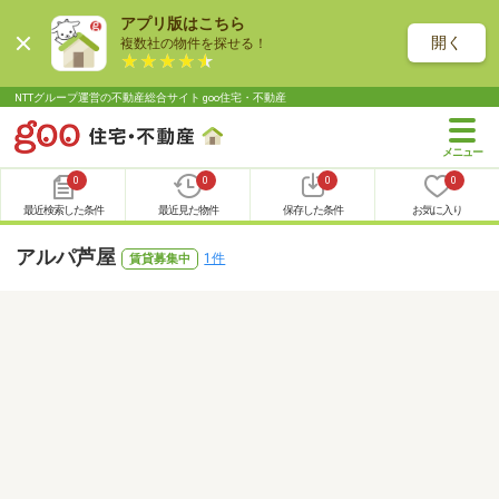
アプリ版はこちら
開く
複数社の物件を探せる！
NTTグループ運営の不動産総合サイト goo住宅・不動産
0
0
0
0
最近検索した条件
最近見た物件
保存した条件
お気に入り
アルパ芦屋
1件
賃貸募集中