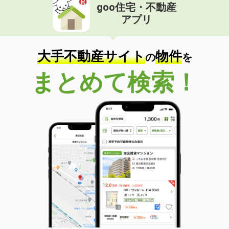
goo住宅・不動産
アプリ
大手不動産サイト
物件
の
を
まとめて検索！