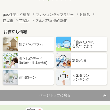
goo住宅・不動産
マンションライブラリー
兵庫県
芦屋市
芦屋駅
アルパ芦屋 物件詳細
お役立ち情報
「住みたい街」
住まいのコラム
を見つけよう
暮らしのデータ
家賃相場
(補助金・助成金情報)
人気タウン
住宅ローン
ランキング
ページトップに戻る