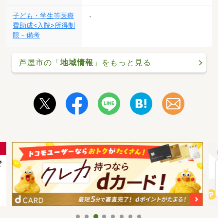
子ども・学生等医療
-
費助成<入院>所得制
限－備考
芦屋市の「
地域情報
」をもっと見る