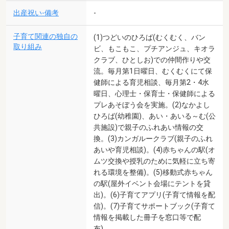
出産祝い-備考
-
子育て関連の独自の
(1)つどいのひろば(むくむく、バン
取り組み
ビ、もこもこ、プチアンジュ、キオラ
クラブ、ひとしお)での仲間作りや交
流。毎月第1日曜日、むくむくにて保
健師による育児相談、毎月第2・4水
曜日、心理士・保育士・保健師による
プレあそぼう会を実施。(2)なかよし
ひろば(幼稚園)、あい・あいる～む(公
共施設)で親子のふれあい情報の交
換。(3)カンガルークラブ(親子のふれ
あいや育児相談)。(4)赤ちゃんの駅(オ
ムツ交換や授乳のために気軽に立ち寄
れる環境を整備)。(5)移動式赤ちゃん
の駅(屋外イベント会場にテントを貸
出)。(6)子育てアプリ(子育て情報を配
信)。(7)子育てサポートブック(子育て
情報を掲載した冊子を窓口等で配
布)。