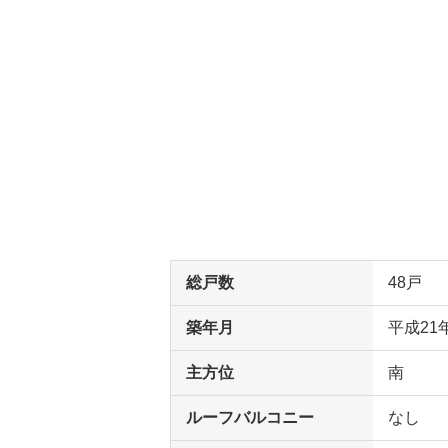
総戸数
48戸
築年月
平成21
主方位
南
ルーフバルコニー
なし