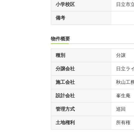
小学校区
日立市
備考
物件概要
種別
分譲
分譲会社
日立ラ
施工会社
秋山工
設計会社
峯生庵
管理方式
巡回
土地権利
所有権