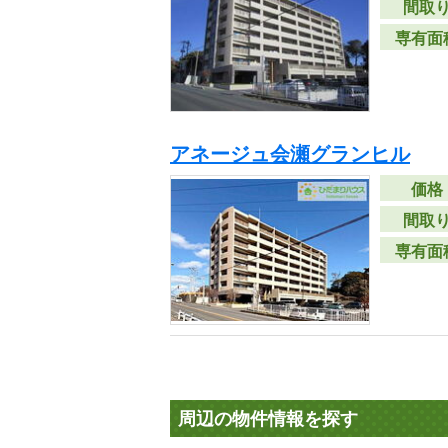
間取
専有面
アネージュ会瀬グランヒル
価格
間取
専有面
周辺の物件情報を探す