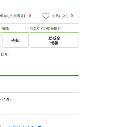
0
0
保存した検索条件
お気に入り
売る
住みやすい街を探す
助成金
売却
情報
ンヒル
ンヒル