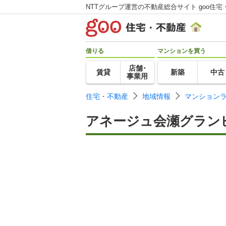
NTTグループ運営の不動産総合サイト goo住宅
借りる
マンションを買う
店舗･
賃貸
新築
中古
事業用
住宅・不動産
地域情報
マンション
アネージュ会瀬グラン