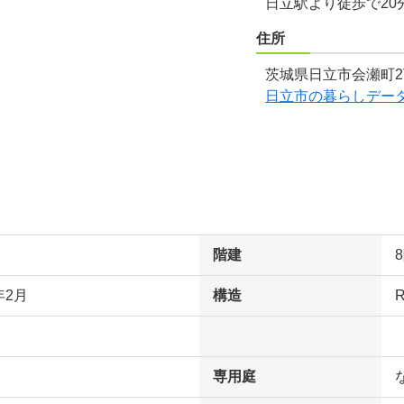
日立駅より徒歩で20
住所
茨城県日立市会瀬町2
日立市の暮らしデー
階建
年2月
構造
専用庭