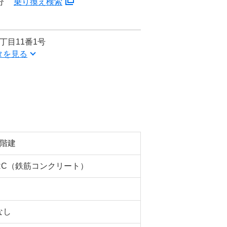
分
乗り換え検索
丁目11番1号
タを見る
8階建
RC（鉄筋コンクリート）
なし