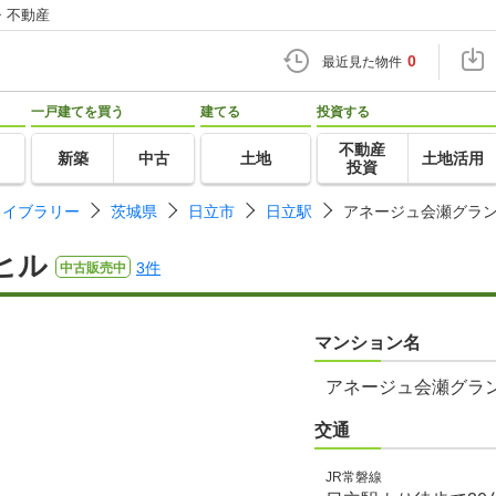
・不動産
0
最近見た物件
一戸建てを買う
建てる
投資する
不動産
新築
中古
土地
土地活用
投資
ライブラリー
茨城県
日立市
日立駅
アネージュ会瀬グラ
ヒル
3件
中古販売中
マンション名
アネージュ会瀬グラ
交通
JR常磐線