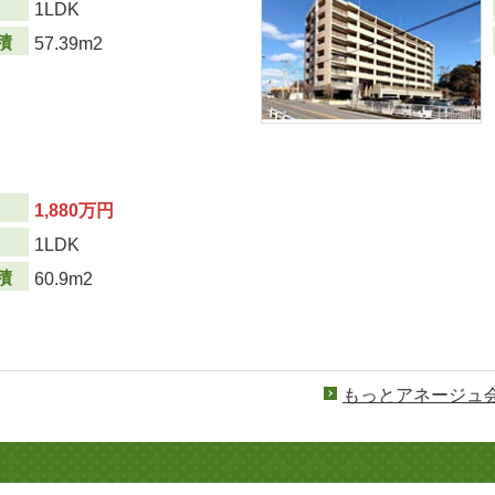
り
1LDK
積
57.39m2
1,880万円
り
1LDK
積
60.9m2
もっとアネージュ