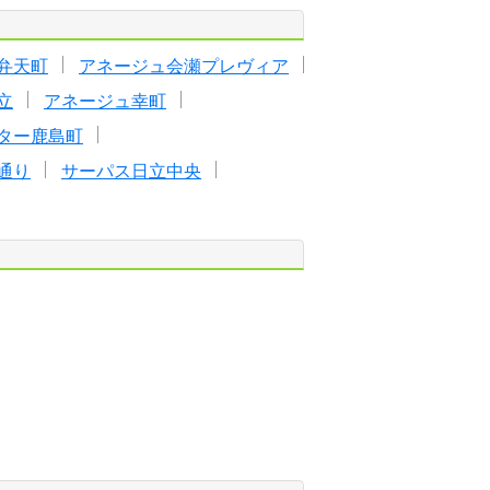
弁天町
アネージュ会瀬プレヴィア
立
アネージュ幸町
ター鹿島町
通り
サーパス日立中央