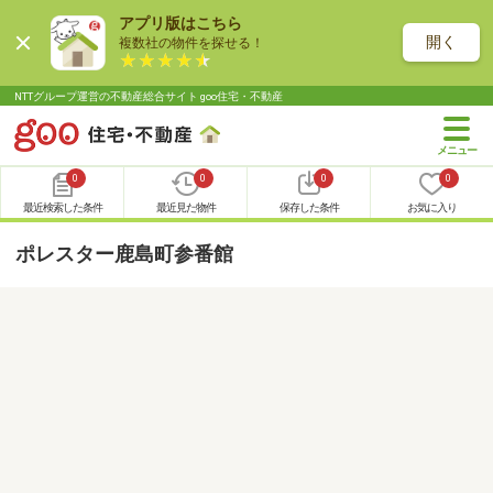
アプリ版はこちら
開く
複数社の物件を探せる！
NTTグループ運営の不動産総合サイト goo住宅・不動産
0
0
0
0
最近検索した条件
最近見た物件
保存した条件
お気に入り
ポレスター鹿島町参番館