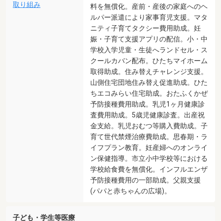
取り組み
料を無償化。産前・産後の家庭へのヘ
ルパー派遣により家事育児支援。マタ
ニティ子育てタクシー費用助成。妊
娠・子育て支援アプリの配信。小・中
学校入学児童・生徒へランドセル・ス
クールカバン配布。ひたちマイホーム
取得助成。住み替えチャレンジ支援。
山側住宅団地住み替え促進助成。ひた
ちエコみらい住宅助成。おたふくかぜ
予防接種費用助成。乳児1ヶ月健康診
査費用助成。5歳児健康診査。出産祝
金支給。乳児おむつ等購入費助成。子
育て世代禁煙治療費助成。思春期・ラ
イフプラン教育。妊産婦へのオンライ
ン保健指導。市立小中学校等における
学校給食費を無償化。インフルエンザ
予防接種費用の一部助成。父親支援
(パパと赤ちゃんの広場)。
子ども・学生等医療