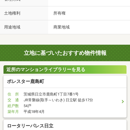
土地権利
所有権
用途地域
商業地域
立地に基づいたおすすめ物件情報
近所のマンションライブラリーを見る
ポレスター鹿島町
住 所
茨城県日立市鹿島町1丁目7番1号
交 通
JR常磐線(取手～いわき) 日立駅 徒歩17分
総戸数
54戸
築年月
平成18年4月
ロータリーパレス日立