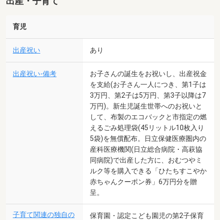
出産・子育て
育児
出産祝い
あり
出産祝い-備考
お子さんの誕生をお祝いし、出産祝金
を支給(お子さん一人につき、第1子は
3万円、第2子は5万円、第3子以降は7
万円)。新生児誕生世帯へのお祝いと
して、布製のエコバックと市指定の燃
えるごみ処理袋(45リットル10枚入り
5袋)を無償配布。日立保健医療圏内の
産科医療機関(日立総合病院・高萩協
同病院)で出産した方に、おむつやミ
ルク等を購入できる「ひたちすこやか
赤ちゃんクーポン券」6万円分を贈
呈。
子育て関連の独自の
保育園・認定こども園児の第2子保育