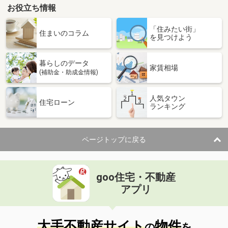
お役立ち情報
「住みたい街」
住まいのコラム
を見つけよう
暮らしのデータ
家賃相場
(補助金・助成金情報)
人気タウン
住宅ローン
ランキング
ページトップに戻る
goo住宅・不動産
アプリ
大手不動産サイト
物件
の
を