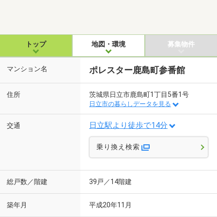
トップ
地図・環境
募集物件
マンション名
ポレスター鹿島町参番館
住所
茨城県日立市鹿島町1丁目5番1号
日立市の暮らしデータを見る
日立駅より徒歩で14分
交通
乗り換え検索
総戸数／階建
39戸／14階建
築年月
平成20年11月