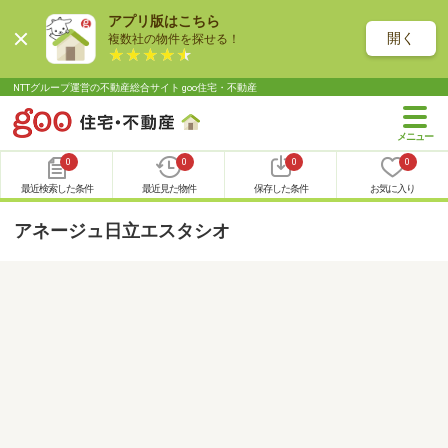
アプリ版はこちら
開く
複数社の物件を探せる！
NTTグループ運営の不動産総合サイト goo住宅・不動産
0
0
0
0
最近検索した条件
最近見た物件
保存した条件
お気に入り
アネージュ日立エスタシオ