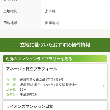
土地権利
所有権
用途地域
商業地域
立地に基づいたおすすめ物件情報
近所のマンションライブラリーを見る
アネージュ日立ブラフィール
住 所
茨城県日立市幸町2丁目6番3号
交 通
JR常磐線(取手～いわき) 日立駅 徒歩5分
総戸数
36戸
築年月
平成20年2月
ライオンズマンション日立