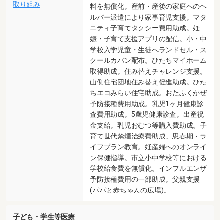
取り組み
料を無償化。産前・産後の家庭へのヘ
ルパー派遣により家事育児支援。マタ
ニティ子育てタクシー費用助成。妊
娠・子育て支援アプリの配信。小・中
学校入学児童・生徒へランドセル・ス
クールカバン配布。ひたちマイホーム
取得助成。住み替えチャレンジ支援。
山側住宅団地住み替え促進助成。ひた
ちエコみらい住宅助成。おたふくかぜ
予防接種費用助成。乳児1ヶ月健康診
査費用助成。5歳児健康診査。出産祝
金支給。乳児おむつ等購入費助成。子
育て世代禁煙治療費助成。思春期・ラ
イフプラン教育。妊産婦へのオンライ
ン保健指導。市立小中学校等における
学校給食費を無償化。インフルエンザ
予防接種費用の一部助成。父親支援
(パパと赤ちゃんの広場)。
子ども・学生等医療