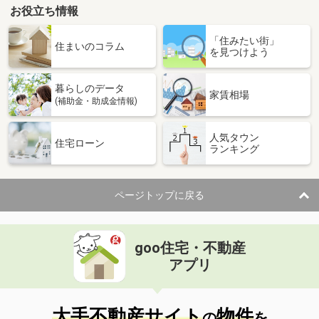
お役立ち情報
「住みたい街」
住まいのコラム
を見つけよう
暮らしのデータ
家賃相場
(補助金・助成金情報)
人気タウン
住宅ローン
ランキング
ページトップに戻る
goo住宅・不動産
アプリ
大手不動産サイト
物件
の
を