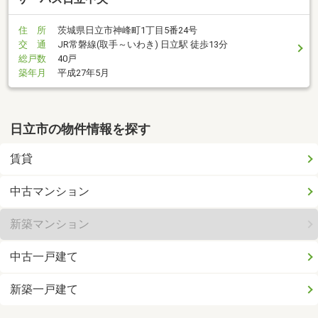
住 所
茨城県日立市神峰町1丁目5番24号
交 通
JR常磐線(取手～いわき) 日立駅 徒歩13分
総戸数
40戸
築年月
平成27年5月
日立市の物件情報を探す
賃貸
中古マンション
新築マンション
中古一戸建て
新築一戸建て