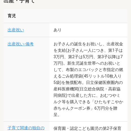
出産・子育て
育児
出産祝い
あり
出産祝い-備考
お子さんの誕生をお祝いし、出産祝金
を支給(お子さん一人につき、第1子は
3万円、第2子は5万円、第3子以降は7
万円)。新生児誕生世帯へのお祝いと
して、布製のエコバックと市指定の燃
えるごみ処理袋(45リットル10枚入り
5袋)を無償配布。日立保健医療圏内の
産科医療機関(日立総合病院・高萩協
同病院)で出産した方に、おむつやミ
ルク等を購入できる「ひたちすこやか
赤ちゃんクーポン券」6万円分を贈
呈。
子育て関連の独自の
保育園・認定こども園児の第2子保育