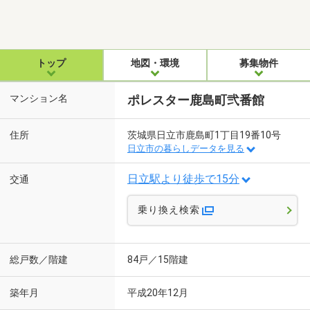
トップ
地図・環境
募集物件
マンション名
ポレスター鹿島町弐番館
住所
茨城県日立市鹿島町1丁目19番10号
日立市の暮らしデータを見る
日立駅より徒歩で15分
交通
乗り換え検索
総戸数／階建
84戸／15階建
築年月
平成20年12月