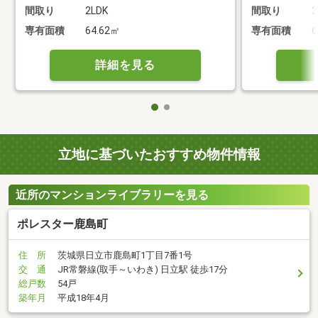
間取り
2LDK
間取り
3
専有面積
64.62㎡
専有面積
6
詳細を見る
立地に基づいたおすすめ物件情報
近所のマンションライブラリーを見る
ポレスター鹿島町
住 所
茨城県日立市鹿島町1丁目7番1号
交 通
JR常磐線(取手～いわき) 日立駅 徒歩17分
総戸数
54戸
築年月
平成18年4月