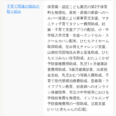
子育て関連の独自の
保育園・認定こども園児の第2子保育
取り組み
料を無償化。産前・産後の家庭へのヘ
ルパー派遣により家事育児支援。マタ
ニティ子育てタクシー費用助成。妊
娠・子育て支援アプリの配信。小・中
学校入学児童・生徒へランドセル・ス
クールカバン配布。ひたちマイホーム
取得助成。住み替えチャレンジ支援。
山側住宅団地住み替え促進助成。ひた
ちエコみらい住宅助成。おたふくかぜ
予防接種費用助成。乳児1ヶ月健康診
査費用助成。5歳児健康診査。出産祝
金支給。乳児おむつ等購入費助成。子
育て世代禁煙治療費助成。思春期・ラ
イフプラン教育。妊産婦へのオンライ
ン保健指導。市立小中学校等における
学校給食費を無償化。インフルエンザ
予防接種費用の一部助成。父親支援
(パパと赤ちゃんの広場)。