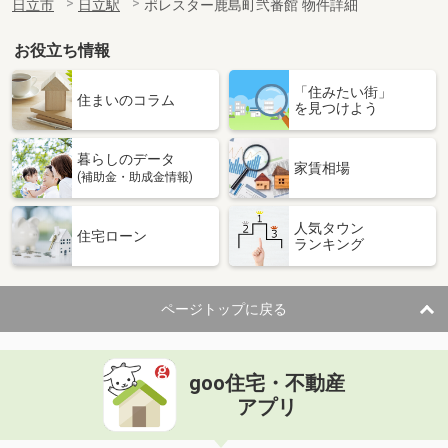
日立市
日立駅
ポレスター鹿島町弐番館 物件詳細
お役立ち情報
「住みたい街」
住まいのコラム
を見つけよう
暮らしのデータ
家賃相場
(補助金・助成金情報)
人気タウン
住宅ローン
ランキング
ページトップに戻る
goo住宅・不動産
アプリ