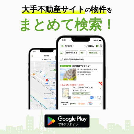
大手不動産サイト
物件
の
を
まとめて検索！