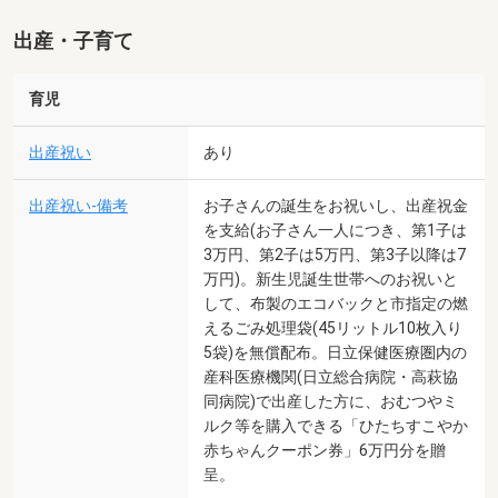
出産・子育て
育児
出産祝い
あり
出産祝い-備考
お子さんの誕生をお祝いし、出産祝金
を支給(お子さん一人につき、第1子は
3万円、第2子は5万円、第3子以降は7
万円)。新生児誕生世帯へのお祝いと
して、布製のエコバックと市指定の燃
えるごみ処理袋(45リットル10枚入り
5袋)を無償配布。日立保健医療圏内の
産科医療機関(日立総合病院・高萩協
同病院)で出産した方に、おむつやミ
ルク等を購入できる「ひたちすこやか
赤ちゃんクーポン券」6万円分を贈
呈。