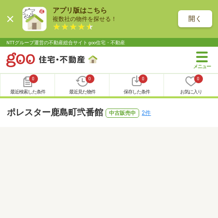
アプリ版はこちら
開く
複数社の物件を探せる！
NTTグループ運営の不動産総合サイト goo住宅・不動産
0
0
0
0
最近検索した条件
最近見た物件
保存した条件
お気に入り
ポレスター鹿島町弐番館
2件
中古販売中