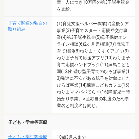
童一人につき10万円の第3子誕生祝金
を支給。
子育て関連の独自の
(1)育児支援ヘルパー事業(2)産後ケア
取り組み
事業(3)子育てスタート応援券交付事
業(4)第3子誕生祝金(5)母子保健オン
ライン相談(6)2ヶ月児相談(7)1歳児子
育て相談(8)ねりますくすくアプリ(9)
ねりま子育て応援アプリ(10)ねりま子
育て応援ハンドブック(11)練馬こども
園(12)外遊び型子育てのひろば事業(1
3)発達に不安がある親子を対象にした
ひろば事業(14)練馬こどもカフェ(15)
ねりまママパパてらす(16)障害児一時
預かり事業。※区独自の制度のため事
業名と制度名は同じ。
子ども・学生等医療
子ども・学生等医療
18歳3月末まで