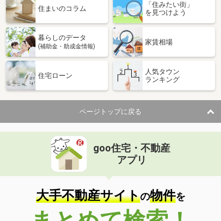
「住みたい街」
住まいのコラム
を見つけよう
暮らしのデータ
家賃相場
(補助金・助成金情報)
人気タウン
住宅ローン
ランキング
ページトップに戻る
goo住宅・不動産
アプリ
大手不動産サイト
物件
の
を
まとめて検索！