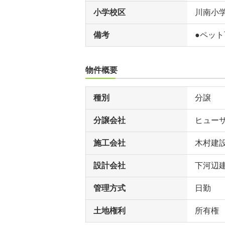
小学校区
川南小
備考
●ペッ
物件概要
種別
分譲
分譲会社
ヒュー
施工会社
木村建
設計会社
下河辺
管理方式
日勤
土地権利
所有権