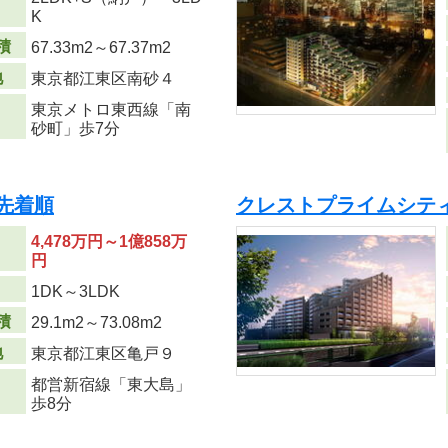
り
K
積
67.33m
2
～67.37m
2
地
東京都江東区南砂４
東京メトロ東西線「南
砂町」歩7分
先着順
クレストプライムシティ
4,478万円～1億858万
円
り
1DK～3LDK
積
29.1m
2
～73.08m
2
地
東京都江東区亀戸９
都営新宿線「東大島」
歩8分