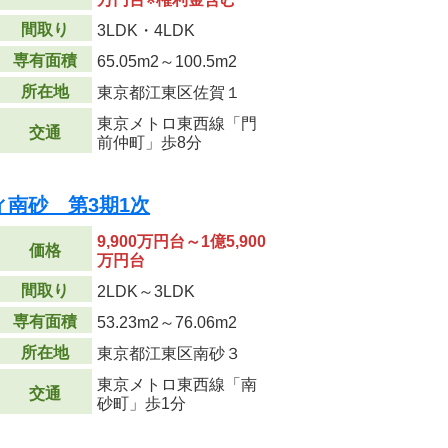
間取り
3LDK・4LDK
専有面積
65.05m
2
～100.5m
2
所在地
東京都江東区佐賀１
東京メトロ東西線「門
交通
前仲町」歩8分
南砂 第3期1次
9,900万円台～1億5,900
価格
万円台
間取り
2LDK～3LDK
専有面積
53.23m
2
～76.06m
2
所在地
東京都江東区南砂３
東京メトロ東西線「南
交通
砂町」歩1分