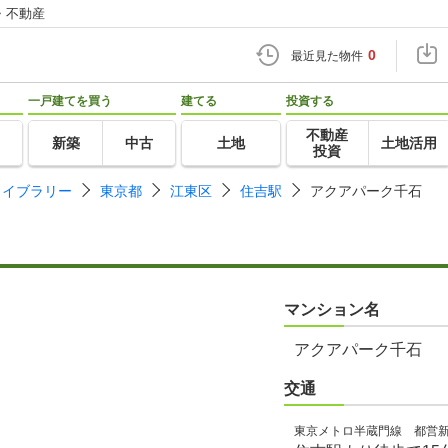
・不動産
0
最近見た物件
一戸建てを買う
建てる
投資する
不動産
新築
中古
土地
土地活用
投資
ライブラリー
東京都
江東区
住吉駅
アクアパーク千石
マンション名
アクアパーク千石
交通
東京メトロ半蔵門線 都営