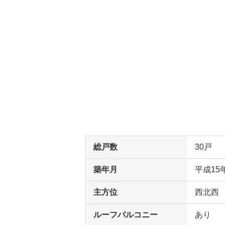
総戸数
30戸
築年月
平成15
主方位
西北西
ルーフバルコニー
あり