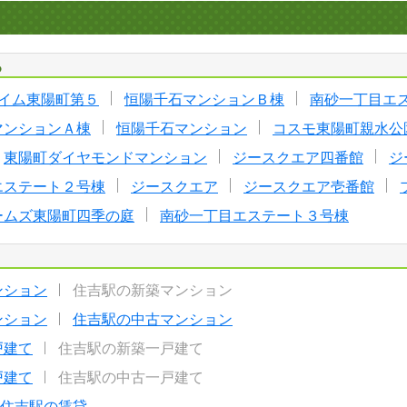
る
イム東陽町第５
恒陽千石マンションＢ棟
南砂一丁目エ
マンションＡ棟
恒陽千石マンション
コスモ東陽町親水公
東陽町ダイヤモンドマンション
ジースクエア四番館
ジ
エステート２号棟
ジースクエア
ジースクエア壱番館
ームズ東陽町四季の庭
南砂一丁目エステート３号棟
ンション
住吉駅の新築マンション
ンション
住吉駅の中古マンション
戸建て
住吉駅の新築一戸建て
戸建て
住吉駅の中古一戸建て
住吉駅の賃貸