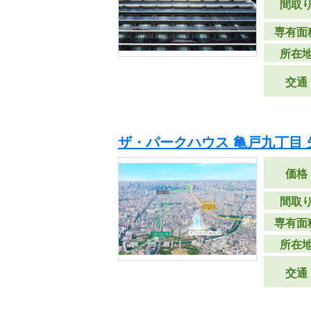
間取
専有面
所在
交通
ザ・パークハウス 亀戸九丁目 
価格
間取
専有面
所在
交通