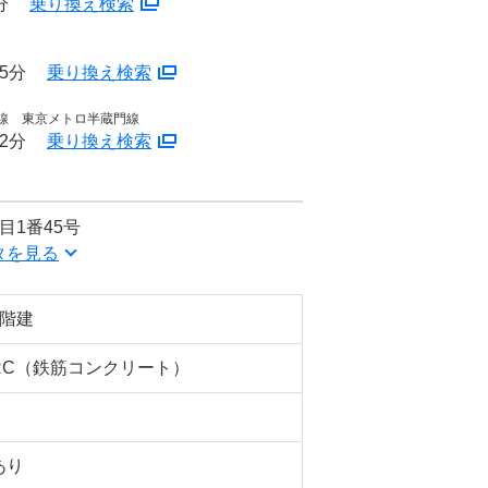
分
乗り換え検索
5分
乗り換え検索
本線 東京メトロ半蔵門線
2分
乗り換え検索
目1番45号
タを見る
8階建
RC（鉄筋コンクリート）
あり