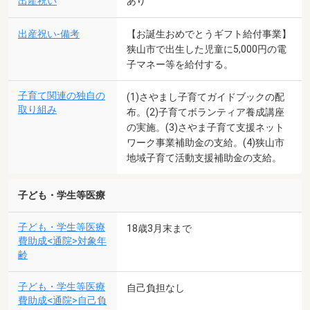
出産祝い
あり
出産祝い-備考
【お誕生おめでとうギフト給付事業】
狭山市で出生した児童に5,000円の電
子マネー等を給付する。
子育て関連の独自の
(1)さやまし子育てガイドブックの配
取り組み
布。(2)子育てボランティア養成講座
の実施。(3)さやま子育て支援ネット
ワーク事業補助金の支給。(4)狭山市
地域子育て活動支援補助金の支給。
子ども・学生等医療
子ども・学生等医療
18歳3月末まで
費助成<通院>対象年
齢
子ども・学生等医療
自己負担なし
費助成<通院>自己負