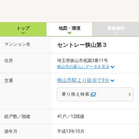
トップ
地図・環境
募集物件
マンション名
セントレー狭山第３
住所
埼玉県狭山市祇園3番11号
狭山市の暮らしデータを見る
狭山市駅より徒歩で3分
交通
乗り換え検索
総戸数／階建
41戸／12階建
築年月
平成13年10月