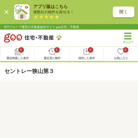
アプリ版はこちら
開く
複数社の物件を探せる！
NTTグループ運営の不動産総合サイト goo住宅・不動産
0
0
0
0
最近検索した条件
最近見た物件
保存した条件
お気に入り
セントレー狭山第３