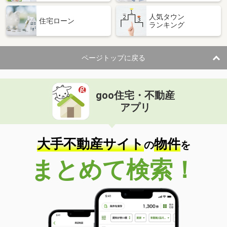
人気タウン
住宅ローン
ランキング
ページトップに戻る
goo住宅・不動産
アプリ
大手不動産サイト
物件
の
を
まとめて検索！