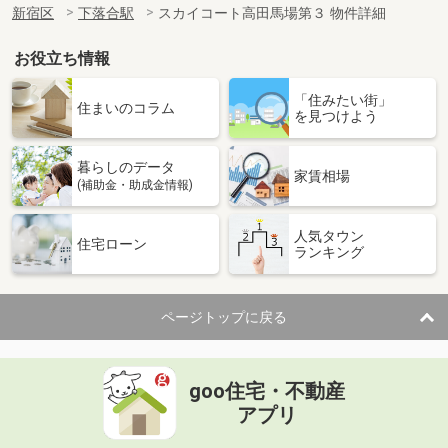
新宿区
下落合駅
スカイコート高田馬場第３ 物件詳細
お役立ち情報
「住みたい街」
住まいのコラム
を見つけよう
暮らしのデータ
家賃相場
(補助金・助成金情報)
人気タウン
住宅ローン
ランキング
ページトップに戻る
goo住宅・不動産
アプリ