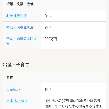
増築・改築・改修
利子補給制度
なし
補助／助成金制度
あり
補助／助成金上限金
300万円
額
出産・子育て
育児
出産祝い
あり
出産祝い-備考
誕生祝い品(長野県伊那市及び群馬県
沼田市で作られた木のおもちゃ等木工