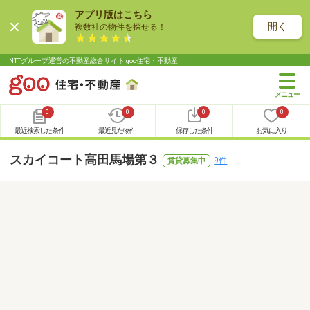
アプリ版はこちら
開く
複数社の物件を探せる！
NTTグループ運営の不動産総合サイト goo住宅・不動産
0
0
0
0
最近検索した条件
最近見た物件
保存した条件
お気に入り
スカイコート高田馬場第３
9件
賃貸募集中