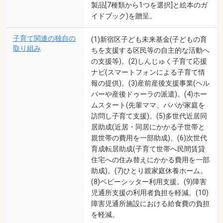
製品[7種類から1つを選択]と絵本のガ
イドブック)を贈呈。
子育て関連の独自の
(1)新宿区子ども未来基金(子どもの育
取り組み
ちを支援する区民等の自主的な活動へ
の支援等)。(2)しんじゅく子育て応援
ナビ(スマートフォンによる子育て情
報の提供)。(3)産前産後支援事業(ヘル
パーや産後ドゥーラの派遣)。(4)ホー
ムスタート(先輩ママ、パパが家庭を
訪問し子育て支援)。(5)多世代近居同
居助成(近居・同居にかかる子世帯と
親世帯の費用を一部助成)。(6)次世代
育成転居助成(子育て世帯へ民間賃貸
住宅への住み替えにかかる費用を一部
助成)。(7)ひとり親家庭休養ホーム。
(8)ベビーシッター利用支援。(9)障害
児通所支援の利用者負担を軽減。(10)
障害児通所施設における給食費の負担
を軽減。