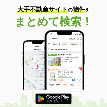
大手不動産サイト
物件
の
を
まとめて検索！