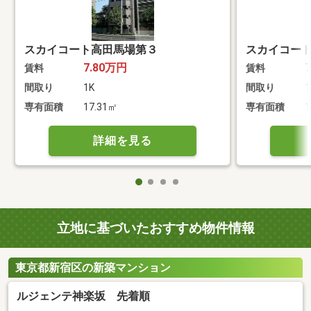
スカイコート高田馬場第３
スカイコー
7.80万円
賃料
賃料
間取り
1K
間取り
1
専有面積
17.31㎡
専有面積
1
詳細を見る
立地に基づいたおすすめ物件情報
東京都新宿区の新築マンション
ルジェンテ神楽坂 先着順