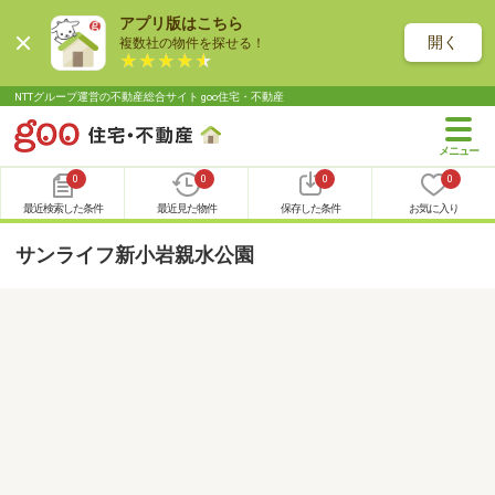
アプリ版はこちら
開く
複数社の物件を探せる！
NTTグループ運営の不動産総合サイト goo住宅・不動産
0
0
0
0
最近検索した条件
最近見た物件
保存した条件
お気に入り
サンライフ新小岩親水公園