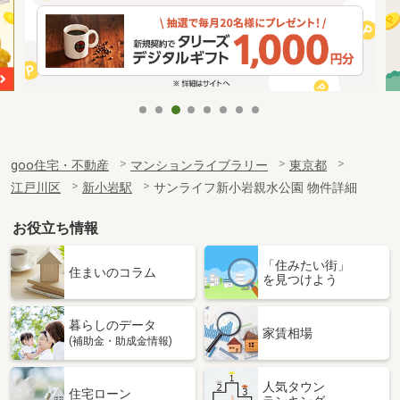
goo住宅・不動産
マンションライブラリー
東京都
江戸川区
新小岩駅
サンライフ新小岩親水公園 物件詳細
お役立ち情報
「住みたい街」
住まいのコラム
を見つけよう
暮らしのデータ
家賃相場
(補助金・助成金情報)
人気タウン
住宅ローン