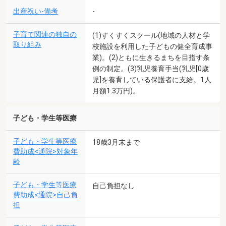
出産祝い-備考
-
子育て関連の独自の
(1)すくすくスクール(地域の人材と学
取り組み
校施設を利用した子どもの健全育成事
業)。(2)ともに生きるまちを目指す条
例の制定。(3)乳児養育手当(乳児[0歳
児]を養育している保護者に支給。1人
月額1.3万円)。
子ども・学生等医療
子ども・学生等医療
18歳3月末まで
費助成<通院>対象年
齢
子ども・学生等医療
自己負担なし
費助成<通院>自己負
担