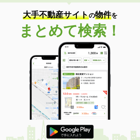
大手不動産サイト
物件
の
を
まとめて検索！