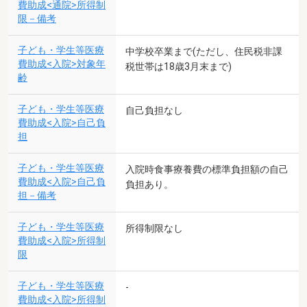
費助成<通院>所得制
限－備考
子ども・学生等医療
中学校卒業まで(ただし、住民税非課
費助成<入院>対象年
税世帯は18歳3月末まで)
齢
子ども・学生等医療
自己負担なし
費助成<入院>自己負
担
子ども・学生等医療
入院時食事療養費の標準負担額の自己
費助成<入院>自己負
負担あり。
担－備考
子ども・学生等医療
所得制限なし
費助成<入院>所得制
限
子ども・学生等医療
-
費助成<入院>所得制