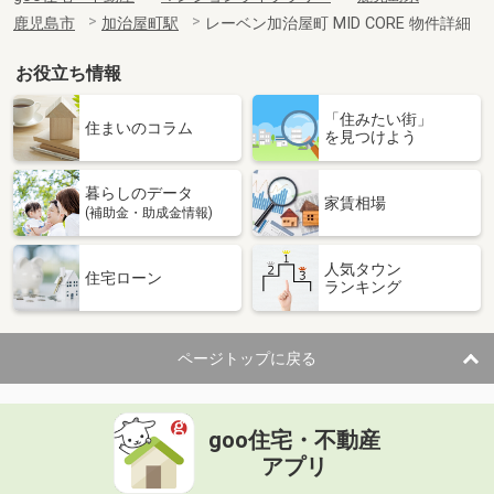
鹿児島市
加治屋町駅
レーベン加治屋町 MID CORE 物件詳細
お役立ち情報
「住みたい街」
住まいのコラム
を見つけよう
暮らしのデータ
家賃相場
(補助金・助成金情報)
人気タウン
住宅ローン
ランキング
ページトップに戻る
goo住宅・不動産
アプリ