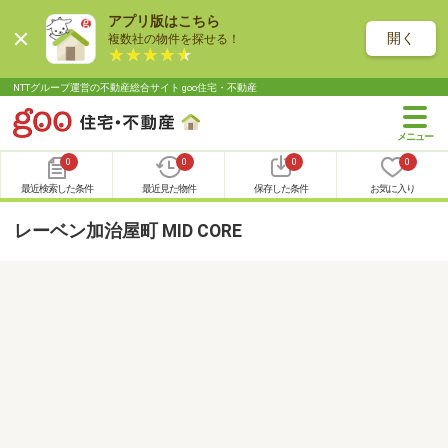
アプリ版はこちら
開く
複数社の物件を探せる！
NTTグループ運営の不動産総合サイト goo住宅・不動産
0
0
0
0
最近検索した条件
最近見た物件
保存した条件
お気に入り
レーベン加治屋町 MID CORE