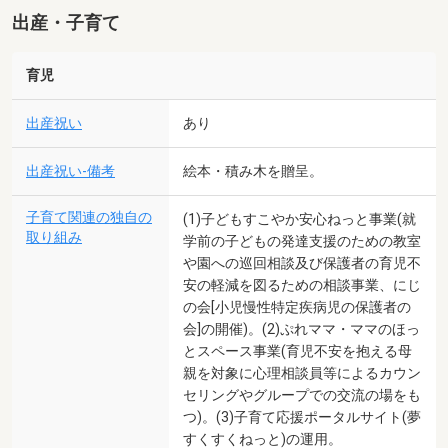
出産・子育て
育児
出産祝い
あり
出産祝い-備考
絵本・積み木を贈呈。
子育て関連の独自の
(1)子どもすこやか安心ねっと事業(就
取り組み
学前の子どもの発達支援のための教室
や園への巡回相談及び保護者の育児不
安の軽減を図るための相談事業、にじ
の会[小児慢性特定疾病児の保護者の
会]の開催)。(2)ぷれママ・ママのほっ
とスペース事業(育児不安を抱える母
親を対象に心理相談員等によるカウン
セリングやグループでの交流の場をも
つ)。(3)子育て応援ポータルサイト(夢
すくすくねっと)の運用。