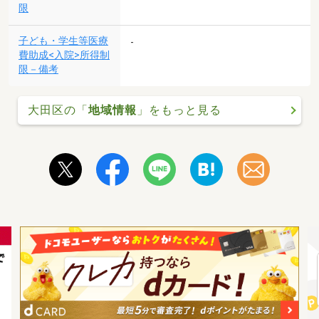
限
子ども・学生等医療
-
費助成<入院>所得制
限－備考
大田区の「
地域情報
」をもっと見る