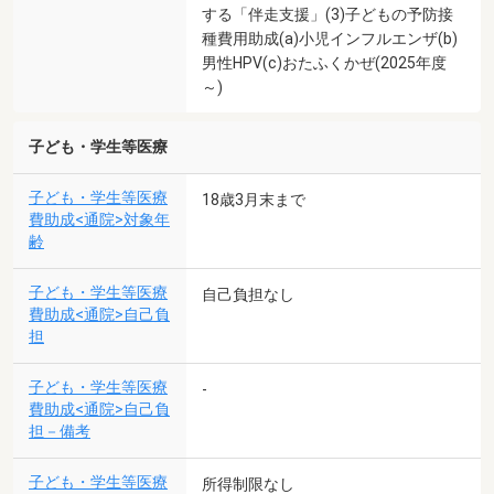
する「伴走支援」(3)子どもの予防接
種費用助成(a)小児インフルエンザ(b)
男性HPV(c)おたふくかぜ(2025年度
～)
子ども・学生等医療
子ども・学生等医療
18歳3月末まで
費助成<通院>対象年
齢
子ども・学生等医療
自己負担なし
費助成<通院>自己負
担
子ども・学生等医療
-
費助成<通院>自己負
担－備考
子ども・学生等医療
所得制限なし