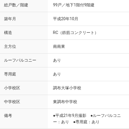
総戸数／階建
99戸／地下1階付9階建
築年月
平成20年10月
構造
RC（鉄筋コンクリート）
主方位
南南東
ルーフバルコニー
あり
専用庭
あり
小学校区
調布大塚小学校
中学校区
東調布中学校
備考
●平成21年9月撮影 ●ルーフバルコニ
ー：あり ●専用庭：あり