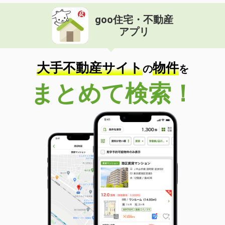
goo住宅・不動産
アプリ
大手不動産サイト
物件
の
を
まとめて検索！