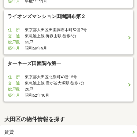
築年月
平成1年11月
ライオンズマンション田園調布第２
住 所
東京都大田区田園調布本町52番7号
交 通
東急池上線 御嶽山駅 徒歩6分
総戸数
65戸
築年月
昭和59年9月
ターキーズ田園調布第一
住 所
東京都大田区北嶺町43番15号
交 通
東急池上線 雪が谷大塚駅 徒歩7分
総戸数
20戸
築年月
昭和62年10月
大田区の物件情報を探す
賃貸