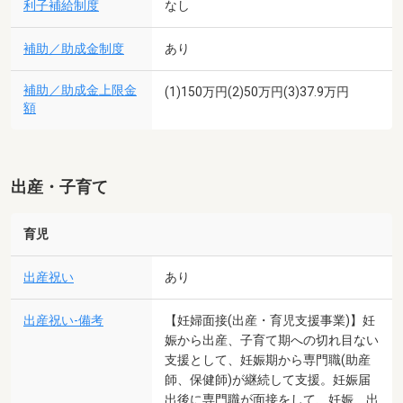
利子補給制度
なし
補助／助成金制度
あり
補助／助成金上限金
(1)150万円(2)50万円(3)37.9万円
額
出産・子育て
育児
出産祝い
あり
出産祝い-備考
【妊婦面接(出産・育児支援事業)】妊
娠から出産、子育て期への切れ目ない
支援として、妊娠期から専門職(助産
師、保健師)が継続して支援。妊娠届
出後に専門職が面接をして、妊娠、出