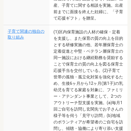
産、子育てに関する相談を実施。出産
前までに面接を終えた妊婦に、「子育
て応援ギフト」を贈呈。
子育て関連の独自の
(1)区内保育施設の人材の確保・定着
取り組み
を支援し、また保育の質の向上を目的
とする研修実施の他、若年層保育士の
定着促進と中堅・ベテラン層保育士の
同一施設における継続勤務を奨励する
ことで保育士の質の向上を図る保育士
応援手当を交付している。(2)子育て
世帯の孤独・孤立化対策を強化するた
め、生後6ヶ月から12ヶ月(第1子)の乳
幼児を育てる家庭を対象に、ファミリ
ー・アテンダント事業として、2つの
アウトリーチ型支援を実施。(a)毎月1
回ご自宅を訪問し玄関先でお子さんの
様子等を伺う「見守り訪問」(b)地域
のボランティアが希望者のご自宅を訪
問し、傾聴・協働により寄り添い支援