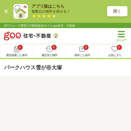
アプリ版はこちら
開く
複数社の物件を探せる！
NTTグループ運営の不動産総合サイト goo住宅・不動産
0
0
0
0
最近検索した条件
最近見た物件
保存した条件
お気に入り
パークハウス雪が谷大塚