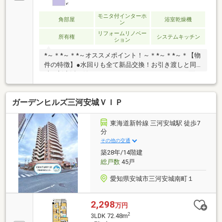
モニタ付インターホ
角部屋
浴室乾燥機
ン
リフォームリノベー
所有権
システムキッチン
ション
*～＊*～＊*～オススメポイント！～＊*～＊*～＊【物
件の特徴】●水回りも全て新品交換！お引き渡しと同
時に新生活が始められます。●LDKはバルコニーに面し
ておりたっぷりの採光が取れ明るく日当たり良好で
す。●各居室収納がありお部屋がスッキリ片付きま
ガーデンヒルズ三河安城ＶＩＰ
す。●広いルーフバルコニーはお子様のプールなど
様々な利用が可能です。【周辺環境】■JR「三河安
城」駅まで徒歩約11分と通勤通学に便利なエリアで
東海道新幹線 三河安城駅 徒歩7
す。■近隣にはスーパーやドラックストアなど毎日の
分
生活に便利なお店が多数あります。他にもオススメが
その他の交通
いっぱい！お気軽にお問い合わせください。
築28年/14階建
総戸数
45戸
愛知県安城市三河安城南町１
2,298
万円
2
3LDK 72.48m