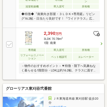
ン
浴室乾燥機
即入居可
所有権
◆特徴◆『南東向き部屋・３ＬＤＫ+専用庭』リビン
グ16.2帖・日当たり良好です！『ワイドテラス』広々
としたテラスで洗濯物のスペースに困りません！◆設
備仕様◆『2026年8月リフォーム完了予定』■水回り：
キッチン、浴室、トイレ、洗面、配管■内装：クロス
2,390
万円
全室・床材、建具交換、ハウスクリーニング他◆リフ
2
3LDK 70.78m
ォーム相談可◆ご要望があれば物件引渡し後、ご入居
1階 南東
前にリフォーム可能です！ご相談ください！◆大容量
収納◆全居室収納付き、シューズクローゼットもある
専用庭
即入居可
所有権
ため収納スペースには困りません！
リフォームリノベー
ペット相談可
エレベーター
ション
－物件のおすすめポイント－▼特徴・階下へ気兼ねな
く暮らせる1階部分・LDKは約16.2帖、テラスに面する
明るい空間・会話が楽しめる対面式キッチン・各洋
室・廊下に収納スペースを設置・防犯面に配慮された
オートロック付▼2026年8月室内リフォーム内容【水
グローリアス東刈谷弐番館
回り】キッチン、浴室、洗面化粧台、トイレ【張替】
全室クロス、床材【その他】建具交換、配管更新、ハ
ウスクリーニング▼周辺環境・刈谷市立朝日小学校 徒
ＪＲ東海道本線 東刈谷駅 徒歩20
歩6分(約410m)・ピアゴ東刈谷店 徒歩7分(約550m)■ ご
分
希望の住まい探しをお手伝いします ━━━━━・・・
その他の交通