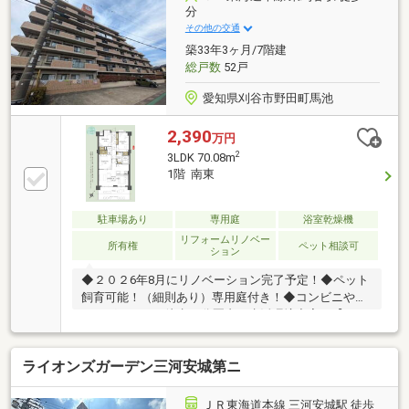
グ張替◇クロス張替◇ユニットバス新調（追焚機能）
分
◇システムキッチン新調（人造大理石天板）◇洗面化
その他の交通
粧台新調◇トイレ新調◇建具新調
築33年3ヶ月/7階建
総戸数
52戸
愛知県刈谷市野田町馬池
2,390
万円
2
3LDK 70.08m
1階 南東
駐車場あり
専用庭
浴室乾燥機
リフォームリノベー
所有権
ペット相談可
ション
◆２０２6年8月にリノベーション完了予定！◆ペット
飼育可能！（細則あり）専用庭付き！◆コンビニやド
ラッグストアが徒歩10分圏内で生活環境充実！【こん
なあなたにおすすめです！】◎リノベーション済み物
件をお探しの方！◎ペット飼育可のお部屋をお探しの
ライオンズガーデン三河安城第ニ
方！◎お庭でガーデニングなどを楽しみたい方！【リ
フォーム内容】キッチン・お風呂・トイレ・洗面台・
建具 → 新規交換床・クロス → 貼替えハウスク
ＪＲ東海道本線 三河安城駅 徒歩