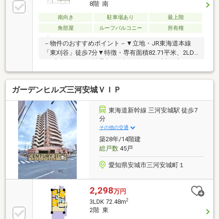
8階 南
南向き
駐車場あり
最上階
角部屋
ルーフバルコニー
所有権
－物件のおすすめポイント－▼立地・JR東海道本線
「東刈谷」徒歩7分▼特徴・専有面積82.71平米、2LDK
の3方角住戸・お料理中も会話が楽しめる対面式キッ
チン・各洋室に収納スペースを設置・洗面室は
2WAY、家事動線良好・浴室・洗面室・トイレは窓
ガーデンヒルズ三河安城ＶＩＰ
付・約58.65平米のルーフバルコニーに加え、約30.34
平米のワイドバルコニー有▼2026年1月室内リフォー
ム済【交換】洗面化粧台、トイレ、建具【その他】全
東海道新幹線 三河安城駅 徒歩7
室クロス張替、フローリング上張り、ハウスクリーニ
分
ング 他■ ご希望の住まい探しをお手伝いします
その他の交通
━━━━━・・・物件の詳細・ご相談はお気軽にお問
築28年/14階建
い合わせください。
総戸数
45戸
愛知県安城市三河安城町１
2,298
万円
2
3LDK 72.48m
2階 東