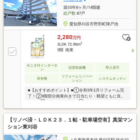
物件の詳細・ご相談はお気軽にお問い合わせくださ
築35年8ヶ月/14階建
い。
総戸数
87戸
愛知県刈谷市野田町陣戸池
2,280
万円
2
3LDK 72.96m
9階 南東
モニタ付インターホ
浴室乾燥機
即入居可
ン
リフォームリノベー
所有権
システムキッチン
ション
■【おすすめポイント】■①令和5年2月リフォーム完
了！②9階部分南東向きで日当たり・眺望ともに良好
です！③全室に収納完備！④ワイドバルコニー付で
洗濯物を一度にたくさん干せます！⑤清潔感あふれる
バスルームは温かみのある壁とゆったりとした浴槽
【リノベ済・ＬＤＫ２３．１帖・駐車場空有】真栄マン
で、 心安らぐバスタイムをお楽しみいただけます！
■【周辺環境】■①JR東海道本線「東刈谷」駅：徒歩
ション東刈谷
20分※管理費預託金16 000円
ＪＲ東海道本線 東刈谷駅 徒歩10