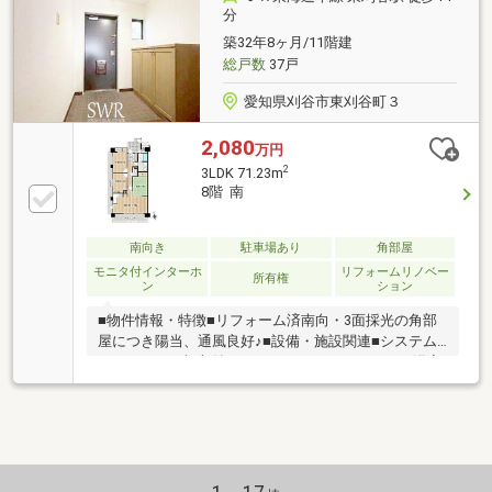
(約170m)・豊田信用金庫まで徒歩17分(約1300m)
分
築32年8ヶ月/11階建
総戸数
37戸
愛知県刈谷市東刈谷町３
2,080
万円
2
3LDK 71.23m
8階 南
南向き
駐車場あり
角部屋
モニタ付インターホ
リフォームリノベー
所有権
ン
ション
■物件情報・特徴■リフォーム済南向・3面採光の角部
屋につき陽当、通風良好♪■設備・施設関連■システム
キッチン吊戸棚収納2WAYキッチン3口ガスコンロ浴室
に窓オートバス追焚機能洗髪洗面化粧台節水型・高機
能トイレトイレ棚クローゼット2箇所押入・天袋シュ
ーズボックスアウトポール工法南面・3WAYバルコニ
ーモニタ付インターホンダブルロックキー■住環境・
周辺環境■ピアゴ東刈谷店徒歩約4分スギ薬局刈谷松栄
店徒歩約9分ドン・キホーテ刈谷店徒歩約7分野田公園