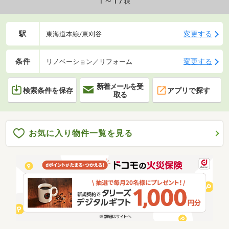
1～17
棟
徒歩約4分■リフォーム・改装■全室クロス貼替フロー
リング貼・畳貼替バス・トイレ・給湯器交換
駅
変更する
東海道本線/東刈谷
条件
変更する
リノベーション／リフォーム
新着メールを受
検索条件を保存
アプリで探す
取る
お気に入り物件一覧を見る