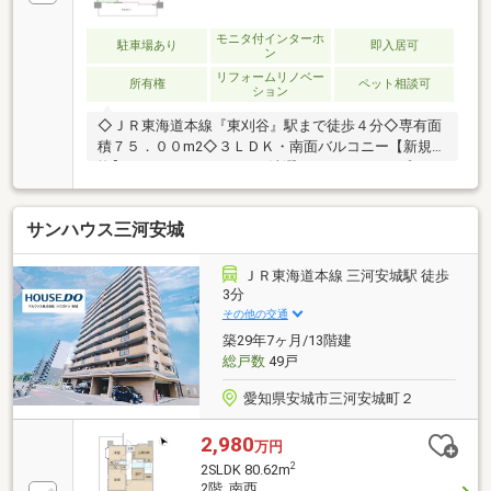
モニタ付インターホ
駐車場あり
即入居可
ン
リフォームリノベー
所有権
ペット相談可
ション
◇ＪＲ東海道本線『東刈谷』駅まで徒歩４分◇専有面
積７５．００m2◇３ＬＤＫ・南面バルコニー【新規交
換】・システムキッチン・洗濯パン・スイッチプレー
ト・フットライト・ダウンライト・各部屋照明器具・
２４時間換気システム・トイレ洗浄便座・浴室折戸交
サンハウス三河安城
換・浴室鏡交換【張替】・全室の壁、天井のクロス・
トイレ、洗面室のクッションフロア【その他】・収納
部分金具取替・浴室床磨き・建具補修・浴室鏡研磨
ＪＲ東海道本線 三河安城駅 徒歩
3分
その他の交通
築29年7ヶ月/13階建
総戸数
49戸
愛知県安城市三河安城町２
2,980
万円
2
2SLDK 80.62m
2階 南西