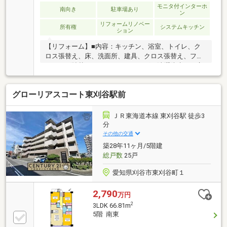
モニタ付インターホ
南向き
駐車場あり
ン
リフォームリノベー
所有権
システムキッチン
ション
【リフォーム】■内容：キッチン、浴室、トイレ、ク
ロス張替え、床、洗面所、建具、クロス張替え、フロ
ーリング貼替、ハウスクリーニング、洗濯防水パン交
換、スイッチプレート交換【教育施設】■二本木小学
校…徒歩12分■安城西中学校…徒歩37分□■おうち探しは
グローリアスコート東刈谷駅前
家デパ へ■□――――――・・・ 住宅ローンや住み替え
など、不動産のことなら何でもご相談ください。 土
日、平日夜のお仕事終わりでもご案内可能です。
ＪＲ東海道本線 東刈谷駅 徒歩3
―――――――――――――――――――――――
分
その他の交通
築28年11ヶ月/5階建
総戸数
25戸
愛知県刈谷市東刈谷町１
2,790
万円
2
3LDK 66.81m
5階 南東