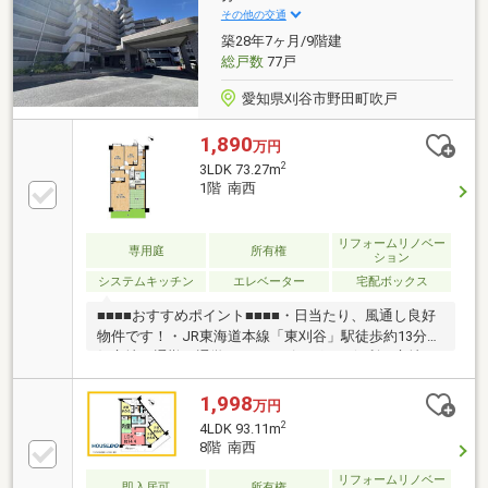
その他の交通
築28年7ヶ月/9階建
総戸数
77戸
愛知県刈谷市野田町吹戸
1,890
万円
2
3LDK 73.27m
1階 南西
リフォームリノベー
専用庭
所有権
ション
システムキッチン
エレベーター
宅配ボックス
■■■■おすすめポイント■■■■・日当たり、風通し良好
物件です！・JR東海道本線「東刈谷」駅徒歩約13分の
好立地。通勤・通学・ショッピングにも便利な立地で
す。・東刈谷小学校・朝日中学校エリアです。小学校
まで徒歩約18分。中学校まで徒歩約30分以内です。お
1,998
万円
子様連れの方も安心です。子育てしやすい環境が整っ
2
4LDK 93.11m
ています。・広々専有庭付きです。家庭菜園や倉庫置
8階 南西
き場など様々な用途にお使いいただけます。・2018年
2月フルリフォーム済みです。・各部屋収納付きの
リフォームリノベー
即入居可
所有権