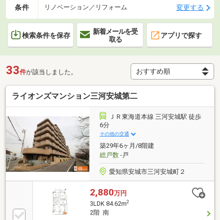
条件
変更する
リノベーション／リフォーム
新着メールを受
検索条件を保存
アプリで探す
取る
33
件
が該当しました。
ライオンズマンション三河安城第二
ＪＲ東海道本線 三河安城駅 徒歩
6分
その他の交通
築29年6ヶ月/8階建
総戸数
-戸
愛知県安城市三河安城町２
2,880
万円
2
3LDK 84.62m
2階 南