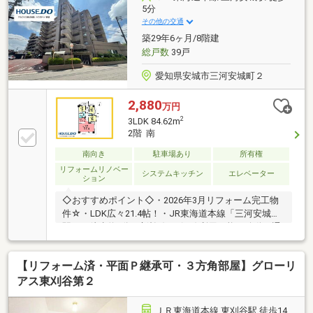
リーニング◆◇◆◇物件見学 予約 受付中
5分
◇◆◇◆【お問い合わせ窓口】ＴＥＬ：０１２０－３
その他の交通
４－０９０９
築29年6ヶ月/8階建
総戸数
39戸
愛知県安城市三河安城町２
2,880
万円
2
3LDK 84.62m
2階 南
南向き
駐車場あり
所有権
リフォームリノベー
システムキッチン
エレベーター
ション
◇おすすめポイント◇・2026年3月リフォーム完工物
件☆・LDK広々21.4帖！・JR東海道本線「三河安城」
駅まで徒歩約5分！新幹線と2沿線利用可能で移動や通
勤に便利☆◇周辺環境◇小学校徒歩圏内！子育て世代
に嬉しい♪・安城市立梨の里小学校まで徒歩9分(約
【リフォーム済・平面Ｐ継承可・３方角部屋】グローリ
720m)・安城市立篠目中学校まで徒歩20分(約
1600m)・ファミリーマート安城篠目童子店まで徒歩2
アス東刈谷第２
分(約150m)・ピアゴラフーズコア三河安城店まで徒歩
13分(約980m)・スギドラッグ 三河安城店まで徒歩3分
ＪＲ東海道本線 東刈谷駅 徒歩14