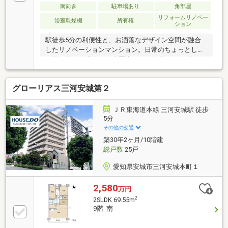
南向き
駐車場あり
角部屋
リフォームリノベー
浴室乾燥機
所有権
ション
駅徒歩5分の利便性と、お洒落なデザイン空間が融合
したリノベーションマンション。日常のちょっとした
お買い物は、徒歩2～3分圏内にある便利なコンビニや
ドラッグストアへ。少し足を伸ばせば徒歩13分の場所
にスーパーもあり、お仕事帰りや休日の買い出しにも
グローリアス三河安城第２
困らない抜群のロケーションです。20帖を超える圧倒
的な広さのLDKは、南向きの角部屋ならではの豊かな
採光と通風を確保。お気に入りの家具が映える、ワン
ＪＲ東海道本線 三河安城駅 徒歩
ランク上の上質な新生活をここで始めてみませんか？
5分
その他の交通
築30年2ヶ月/10階建
総戸数
25戸
愛知県安城市三河安城本町１
2,580
万円
2
2SLDK 69.55m
9階 南