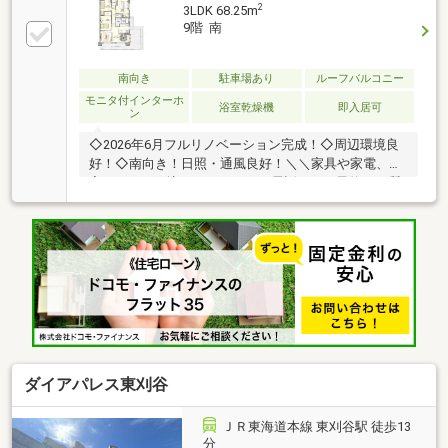
2
3LDK 68.25m
9階 南
南向き
駐車場あり
ルーフバルコニー
モニタ付インターホ
浴室乾燥機
即入居可
ン
◇2026年6月フルリノベーション完成！◇周辺環境良
好！◇南向き！日照・通風良好！＼＼家具や家電、住
宅ローンに組込めます／／▼お電話でのご予約、ご質
問・お問合せはこちらまで▼TEL：0120-09-7549【通
話無料】ニッカ不動産へ！～空家につき即日のご案内
も可能！～お気兼ねなくお問合せくださいませ。住宅
ローンやリフォームのご相談も承ります！【主なリノ
ベーション内容】・システムキッチン、ユニットバ
ス、トイレ交換・洗面化粧台交換 ・建具交換・クロ
ス、フローリング貼替 ・クッションフロア貼替・シ
ューズボックス交換 ・給湯器交換 ・分電盤交換・
ハウスクリーニング 他
ダイアパレス東刈谷
ＪＲ東海道本線 東刈谷駅 徒歩13
分