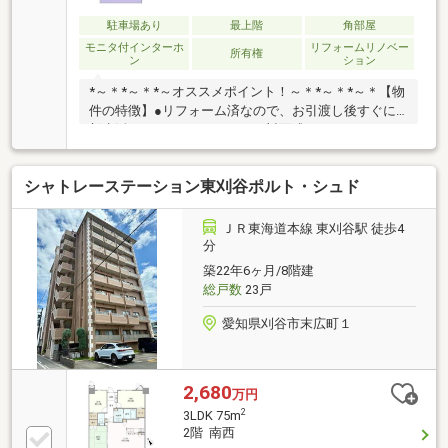
駐車場あり
最上階
角部屋
モニタ付インターホ
リフォームリノベー
所有権
ン
ション
*～＊*～＊*～オススメポイント！～＊*～＊*～＊【物
件の特徴】●リフォーム済なので、お引渡し後すぐに
新生活がスタートできます。●対面式キッチンなので
ご家族とお話ししながら料理していただくことができ
ます。●LDKに洋室が隣接した3LDKの使いやす間取り
シャトレーステーション東刈谷ポルト・シュド
です。●フルフローリングなのでお掃除も楽です。
【周辺環境】■東海道本線「東刈谷」駅まで徒歩約3分
と通勤通学に便利です。■スーパー、ドラックストア
ＪＲ東海道本線 東刈谷駅 徒歩4
など周辺施設が充実しており、利便性が高い立地で
分
す。他にもオススメがいっぱい！お気軽にお問い合わ
築22年6ヶ月/8階建
せください。
総戸数
23戸
愛知県刈谷市末広町１
2,680
万円
2
3LDK 75m
2階 南西