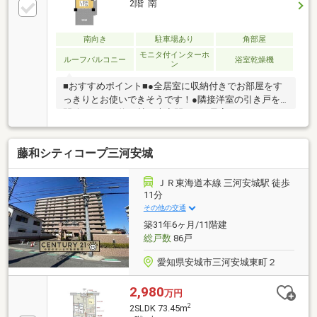
2階 南
南向き
駐車場あり
角部屋
モニタ付インターホ
ルーフバルコニー
浴室乾燥機
ン
■おすすめポイント■●全居室に収納付きでお部屋をす
っきりとお使いできそうです！●隣接洋室の引き戸を
開放すれば、約19帖の大空間LDKに早変わり●スーパ
ー・ドラッグストアが徒歩約5分圏内！●ＪＲ東海道本
線「三河安城徒歩約10分■最短当日も可能 お問い合
藤和シティコープ三河安城
わせ方法■赤色の見学予約をタップで見学予約！青色
の電話マークをタップでお電話！オレンジ色の資料請
求をタップでメール！
ＪＲ東海道本線 三河安城駅 徒歩
11分
その他の交通
築31年6ヶ月/11階建
総戸数
86戸
愛知県安城市三河安城東町２
2,980
万円
2
2SLDK 73.45m