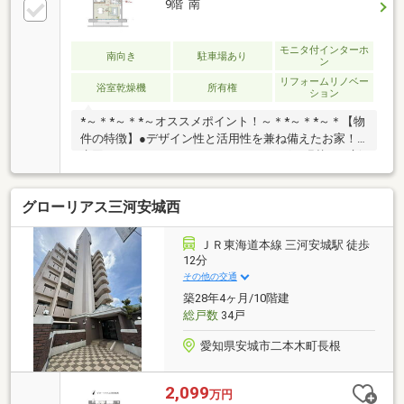
9階 南
モニタ付インターホ
南向き
駐車場あり
ン
リフォームリノベー
浴室乾燥機
所有権
ション
*～＊*～＊*～オススメポイント！～＊*～＊*～＊【物
件の特徴】●デザイン性と活用性を兼ね備えたお家！●
水回りはもちろんクロスやフローリングも張替られ新
しい空間へ生まれ変わっています。●書斎やウォーク
インクローゼットあると嬉しいものを搭載！●各居室
グローリアス三河安城西
収納付きのためお部屋はスッキリ片付きます。【周辺
環境】■JR「三河安城」駅まで徒歩約8分のため通勤・
通学に便利です。■スーパーやドラッグストアなどが
ＪＲ東海道本線 三河安城駅 徒歩
近く便利な住環境です。お気軽にお問い合わせくださ
12分
い！！
その他の交通
築28年4ヶ月/10階建
総戸数
34戸
愛知県安城市二本木町長根
2,099
万円