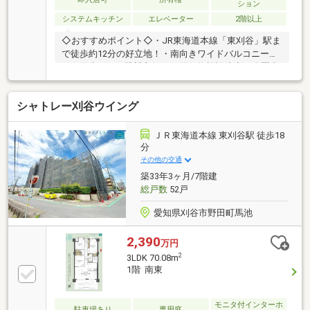
ション
広々3LDKです。・追加リフォームのご相談も承ってお
システムキッチン
エレベーター
2階以上
ります。・現地ご内覧をご希望の際は弊社ナカジツま
でお気軽にお問い合わせ下さい。
◇おすすめポイント◇・JR東海道本線「東刈谷」駅ま
で徒歩約12分の好立地！・南向きワイドバルコニー
で、陽当たり・眺望良好☆・買い物施設徒歩10分圏内
♪◇周辺環境◇・東刈谷小学校…徒歩約15分（約1200
ｍ）・朝日中学校…徒歩約29分（約2300ｍ）・東刈谷
シャトレー刈谷ウイング
幼児園…徒歩約18分（約1400ｍ）・アオキスーパー刈
谷店…徒歩約7分（約550ｍ）・ミニストップ刈谷板倉
町店…徒歩約4分（約250ｍ）・スギドラッグ東刈谷
ＪＲ東海道本線 東刈谷駅 徒歩18
店…徒歩約14分（約1100ｍ）・刈谷野田郵便局…徒歩
分
約22分（約1700ｍ）・本林公園…徒歩約5分（約400
その他の交通
ｍ）
築33年3ヶ月/7階建
総戸数
52戸
愛知県刈谷市野田町馬池
2,390
万円
2
3LDK 70.08m
1階 南東
モニタ付インターホ
駐車場あり
専用庭