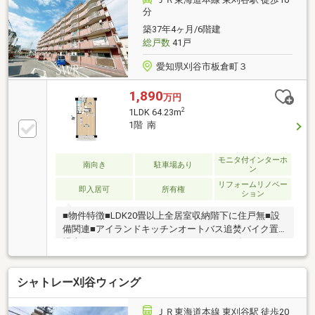
分
築37年4ヶ月/6階建
総戸数
41戸
愛知県刈谷市板倉町３
1,890
万円
2
1LDK 64.23m
1階 南
モニタ付インターホ
南向き
駐車場あり
ン
リフォームリノベー
即入居可
所有権
ション
■物件特徴■LDK20畳以上全居室収納階下に住戸無■設
備関連■アイランドキッチンオートバス追焚バイク置
場南面バルコニーウォークスルークローク有トイレに
棚有■周辺環境■JR東海道本線「東刈谷」駅徒歩約10
分名鉄名古屋線「知立」駅バス約24分刈谷市立東刈谷
シャトレー刈谷ウィング
小学校徒歩約12分ミニストップ刈谷板倉町店徒歩約5
分ピアゴ東刈谷店徒歩約10分ドン・キホーテ 刈谷店徒
歩約12分＜2020年リノベーション済♪＞◇フローリン
ＪＲ東海道本線 東刈谷駅 徒歩20