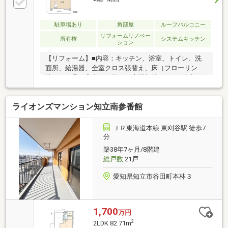
駐車場あり
角部屋
ルーフバルコニー
リフォームリノベー
所有権
システムキッチン
ション
【リフォーム】■内容：キッチン、浴室、トイレ、洗
面所、給湯器、全室クロス張替え、床（フローリング
等）、建具（室内ドア等）、土間収納スペース新設
【おすすめポイント】■梨の里小学校…徒歩9分■篠目中
学校…徒歩21分□■おうち探しは 家デパ へ
ライオンズマンション知立南参番館
■□――――――・・・ 住宅ローンや住み替えなど、不
動産のことなら何でもご相談ください。 土日、平日
夜のお仕事終わりでもご案内可能です。
ＪＲ東海道本線 東刈谷駅 徒歩7
―――――――――――――――――――――――
分
築38年7ヶ月/8階建
総戸数
21戸
愛知県知立市谷田町本林３
1,700
万円
2
2LDK 82.71m