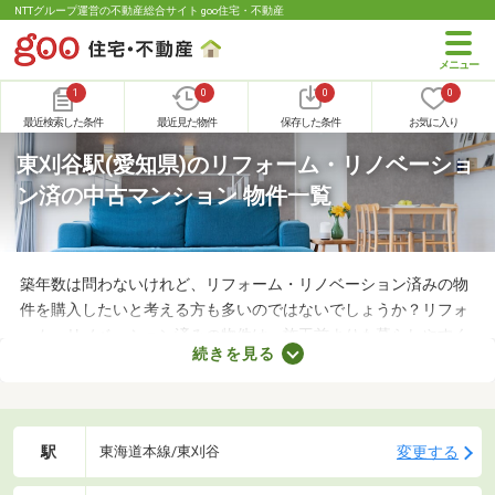
NTTグループ運営の不動産総合サイト goo住宅・不動産
1
0
0
0
最近検索した条件
最近見た物件
保存した条件
お気に入り
東刈谷駅(愛知県)のリフォーム・リノベーショ
ン済の中古マンション 物件一覧
築年数は問わないけれど、リフォーム・リノベーション済みの物
件を購入したいと考える方も多いのではないでしょうか？リフォ
ーム・リノベーション済みの物件は、施工前よりも暮らしやすく
続きを見る
なっていることがポイント。住みやすさを感じられる最良の物件
に出会えるかもしれません。ここでリフォーム・リノベーション
済みの中古マンションを紹介しますので、ぜひチェックしてみて
くださいね。
駅
変更する
東海道本線/東刈谷