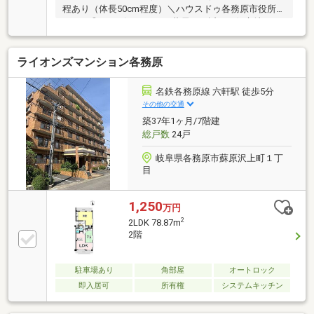
程あり（体長50cm程度）＼ハウスドゥ各務原市役所前
へ！／◎コンビニスーパー薬局すぐ近くの好立地マン
ションです！◎六軒駅 歩6分！◎駐車場 敷地内1台
あり◎こちらの物件につきまして、ご来店いただきま
ライオンズマンション各務原
すとSUUMOの支払額シミュレーションボタンで出し
た結果をより細かくプランニングいたします。住宅ロ
ーン以外の収支を加味した生涯バージョンの無料プラ
名鉄各務原線 六軒駅 徒歩5分
ンニングもできます♪お気軽にご相談ください
その他の交通
(^^)/TEL：0120-315-300◇メールでのお問い合わせの
築37年1ヶ月/7階建
際は、担当者より折り返しお電話またはメールにてご
総戸数
24戸
連絡させていただきま…
岐阜県各務原市蘇原沢上町１丁
目
1,250
万円
2
2LDK 78.87m
2階
駐車場あり
角部屋
オートロック
即入居可
所有権
システムキッチン