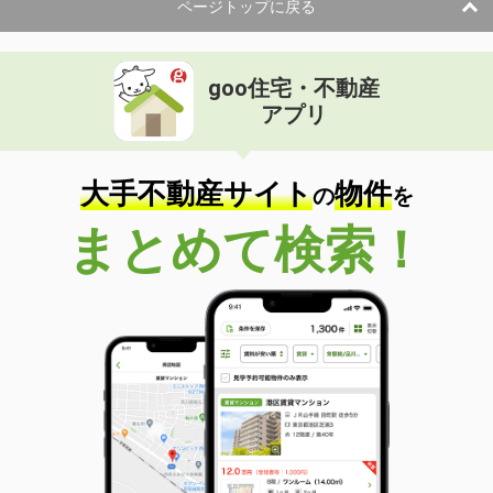
ページトップに戻る
goo住宅・不動産
アプリ
大手不動産サイト
物件
の
を
まとめて検索！