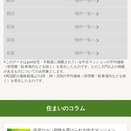
蘇原
-
物件一覧へ
鵜沼
-
物件一覧へ
那加
-
物件一覧へ
坂祝
-
物件一覧へ
長森
-
物件一覧へ
※このデータはgoo住宅・不動産に掲載されている中古マンションの平均価格
（管理費・駐車場代などを除く）を算出したものです。ただし5戸以上の掲載
があるものについてのみ対象とします。
※周辺駅の価格相場は1LDK・2K・2DKの平均価格（管理費・駐車場代などを除
く）を算出したものです。
住まいのコラム
住宅ローン控除を受けられる中古マンション