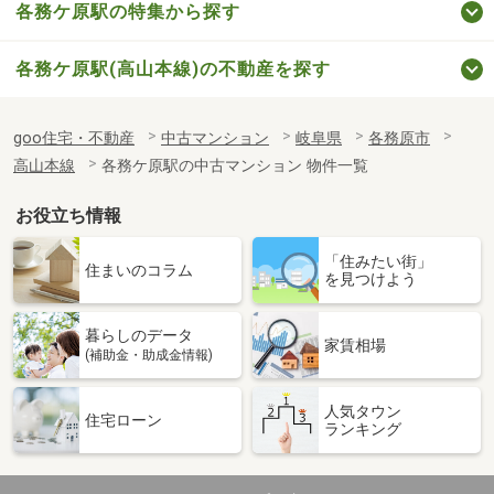
各務ケ原駅の特集から探す
各務ケ原駅(高山本線)の不動産を探す
goo住宅・不動産
中古マンション
岐阜県
各務原市
高山本線
各務ケ原駅の中古マンション 物件一覧
お役立ち情報
「住みたい街」
住まいのコラム
を見つけよう
暮らしのデータ
家賃相場
(補助金・助成金情報)
人気タウン
住宅ローン
ランキング