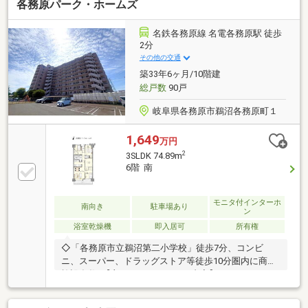
各務原パーク・ホームズ
名鉄各務原線 名電各務原駅 徒歩
2分
その他の交通
築33年6ヶ月/10階建
総戸数
90戸
岐阜県各務原市鵜沼各務原町１
1,649
万円
2
3SLDK 74.89m
6階 南
モニタ付インターホ
南向き
駐車場あり
ン
浴室乾燥機
即入居可
所有権
◇「各務原市立鵜沼第二小学校」徒歩7分、コンビ
ニ、スーパー、ドラッグストア等徒歩10分圏内に商業
施設多数♪【主なリノベーション内容】・システムキ
ッチン交換(浄水器、食洗器付)・ユニットバス交換(浴
室暖房乾燥機、追い炊き機能付) ・トイレ交換(温水