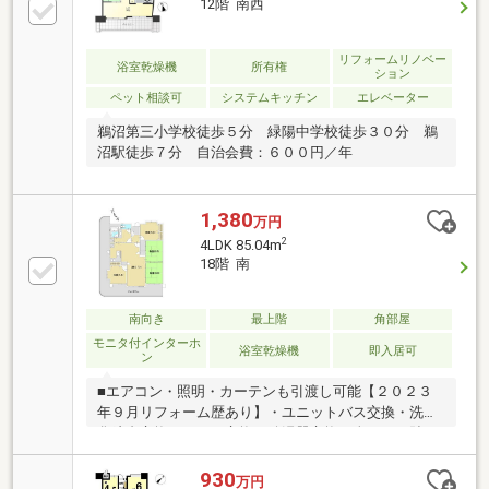
12階 南西
リフォームリノベー
浴室乾燥機
所有権
ション
ペット相談可
システムキッチン
エレベーター
鵜沼第三小学校徒歩５分 緑陽中学校徒歩３０分 鵜
沼駅徒歩７分 自治会費：６００円／年
1,380
万円
2
4LDK 85.04m
18階 南
南向き
最上階
角部屋
モニタ付インターホ
浴室乾燥機
即入居可
ン
■エアコン・照明・カーテンも引渡し可能【２０２３
年９月リフォーム歴あり】・ユニットバス交換・洗面
化粧台交換・トイレ交換・給湯器交換・全クロス貼
替・畳表替
930
万円