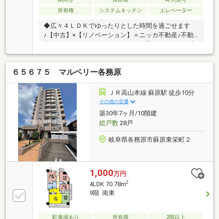
所有権
システムキッチン
エレベーター
◆広々４ＬＤＫでゆったりとした時間を過ごせます
♪【中古】×【リノベーション】＝ニッカ不動産♪不動
産ご紹介からリノベーションまで一貫サポート！住宅
ローンのご相談なども全てニッカ不動産にお任せ下さ
い！
６５６７５ マルベリー各務原
ＪＲ高山本線 蘇原駅 徒歩10分
その他の交通
築30年7ヶ月/10階建
総戸数
28戸
岐阜県各務原市蘇原東栄町２
1,000
万円
2
4LDK 70.78m
9階 南東
駐車場あり
所有権
2階以上