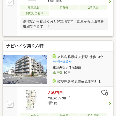
13階 南西
駐車場あり
所有権
2階以上
間取り図有り
鵜沼駅から徒歩６分と好立地です！部屋から犬山城を
眺望できます！！
ナビハイツ第２六軒
名鉄各務原線 六軒駅 徒歩10分
その他の交通
築38年3ヶ月/6階建
総戸数
30戸
岐阜県各務原市蘇原希望町１
750
万円
2
4SLDK 77.38m
2階 南
南向き
角部屋
即入居可