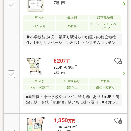
者より折り返しお電話またはメールにてご連絡させて
7階 南
いただきます☆
南向き
最上階
浴室乾燥機
リフォームリノベー
即入居可
所有権
ション
◆小学校徒歩6分、最寄り駅徒歩10分圏内の好立地物
件♪【主なリノベーション内容】・システムキッチン
交換・ユニットバス交換(浴室暖房乾燥機、追い炊き機
能付) ・トイレ交換(温水洗浄便座付)・洗面化粧台交
換(シャワーノズル付) ・建具交換・クロス、フロー
820
万円
リング貼替 ・クッションフロア貼替・シューズボッ
2
3LDK 79.39m
クス交換 ・ハウスクリーニング 他
2階 南
南向き
駐車場あり
所有権
ペット相談可
2階以上
間取り図有り
■幼稚園・小中学校やコンビニ等周辺にあり！■JR「鵜
沼」駅、名鉄「新鵜沼」駅ともに徒歩圏内！■イオン
タウン各務原鵜沼まで車で5分（約1700m）■ペット飼
育細則あり■駐車場代5000円■駐輪場シール代300円
（一台）
1,350
万円
2
3LDK 74.28m