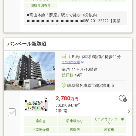
間取り図有り
■高山本線「蘇原」駅まで徒歩10分以内
■□■□■□■□■□■□■□■□■□■□■□■058-201-2222?【美濃
善不動産 売買部】へお気軽にお問い合わせください！
岐阜市内で黄色い店舗・黄色い看板・黄色い車を見か
けたことありませんか。私たちが美濃善不動産です！
バンベール新鵜沼
岐阜を知っている岐阜の不動産エキスパート！土地探
しも住まい探しも建築も不動産のことならお任せ下さ
い。■売買保有物件1000件以上！
ＪＲ高山本線 鵜沼駅 徒歩11分
その他の交通
築7年11ヶ月/10階建
総戸数
49戸
岐阜県各務原市鵜沼東町５
2,780
万円
2
3SLDK 84.1m
2階 南
モニタ付インターホ
南向き
駐車場あり
ン
浴室乾燥機
床暖房
所有権