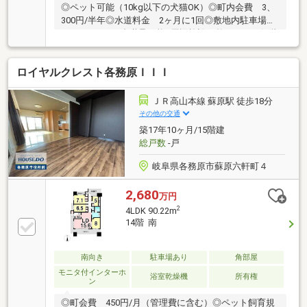
◎ペット可能（10kg以下の犬猫OK）◎町内会費 3、
300円/半年◎水道料金 2ヶ月に1回◎敷地内駐車場
月2、000円で1台継承可能●周辺施設も整っており低階
層でセカンドライフにもおすすめ！●室内の状態もき
れいなのですぐ住めます◎こちらの物件につきまし
ロイヤルクレスト各務原ＩＩＩ
て、ご来店いただきますと住宅ローン以外の収支を加
味した生涯バージョンの無料プランニングもできます
♪お気軽にご相談ください(^^)/TEL：0120-315-300◇メ
ＪＲ高山本線 蘇原駅 徒歩18分
ールでのお問い合わせの際は、担当者より折り返しお
その他の交通
電話またはメールにてご連絡させていただきます☆
築17年10ヶ月/15階建
総戸数
-戸
岐阜県各務原市蘇原六軒町４
2,680
万円
2
4LDK 90.22m
14階 南
南向き
駐車場あり
角部屋
モニタ付インターホ
浴室乾燥機
所有権
ン
◎町会費 450円/月（管理費に含む）◎ペット飼育規