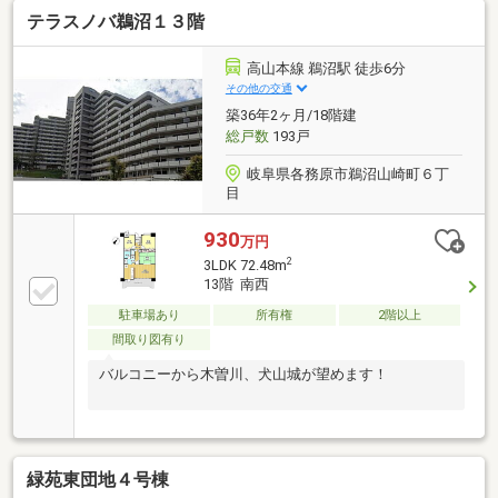
テラスノバ鵜沼１３階
高山本線 鵜沼駅 徒歩6分
その他の交通
築36年2ヶ月/18階建
総戸数
193戸
岐阜県各務原市鵜沼山崎町６丁
目
930
万円
2
3LDK 72.48m
13階 南西
駐車場あり
所有権
2階以上
間取り図有り
バルコニーから木曽川、犬山城が望めます！
緑苑東団地４号棟