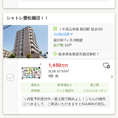
の内装リノベーション物件です。ぜひご内覧くださ
い。
シャトレ愛松鵜沼ＩＩ
ＪＲ高山本線 鵜沼駅 徒歩5分
その他の交通
築25年7ヶ月/9階建
総戸数
20戸
岐阜県各務原市鵜沼東町７
1,450
万円
2
3LDK 67.97m
9階 南
南向き
駐車場あり
最上階
所有権
ペット相談可
システムキッチン
＼内覧予約受付中／最上階で眺めよし！こちらの物件
につきまして、ご来店いただきますとSUUMOの支払
額シミュレーションボタンで出した結果をより細かく
プランニングいたします。住宅ローン以外の収支を加