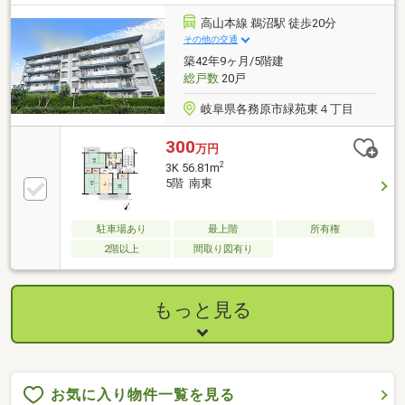
高山本線 鵜沼駅 徒歩20分
その他の交通
築42年9ヶ月/5階建
総戸数
20戸
岐阜県各務原市緑苑東４丁目
300
万円
2
3K 56.81m
5階 南東
駐車場あり
最上階
所有権
2階以上
間取り図有り
もっと見る
お気に入り物件一覧を見る