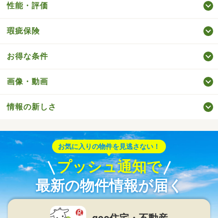
性能・評価
瑕疵保険
お得な条件
画像・動画
情報の新しさ
お気に入りの物件を見逃さない！
プッシュ通知で
最新の物件情報が届く
goo住宅・不動産