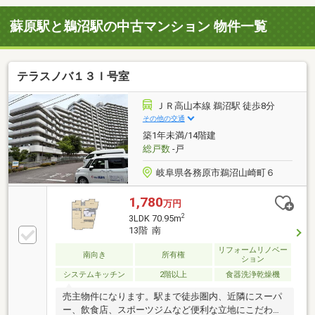
蘇原駅と鵜沼駅の中古マンション 物件一覧
テラスノバ１３Ｉ号室
ＪＲ高山本線 鵜沼駅 徒歩8分
その他の交通
築1年未満/14階建
総戸数
-戸
岐阜県各務原市鵜沼山崎町６
1,780
万円
2
3LDK 70.95m
13階 南
リフォームリノベー
南向き
所有権
ション
システムキッチン
2階以上
食器洗浄乾燥機
売主物件になります。駅まで徒歩圏内、近隣にスーパ
ー、飲食店、スポーツジムなど便利な立地にこだわり