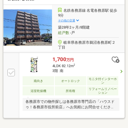
巻器交換■ハウスクリーニング
名鉄各務原線 名電各務原駅 徒歩
9分
その他の交通
築28年2ヶ月/8階建
総戸数
-戸
岐阜県各務原市鵜沼各務原町２
丁目
1,700
万円
2
4LDK 82.12m
3階 南
モニタ付インターホ
南向き
オートロック
ン
リフォームリノベー
浴室乾燥機
所有権
ション
各務原市での物件探しは各務原市専門店の「ハウスド
ゥ！各務原市役所前店」へお気軽にお問合せください
♪