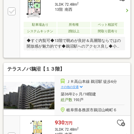
2
3LDK 72.48m
13階 南西
駐車場あり
所有権
ペット相談可
システムキッチン
2階以上
間取り図有り
◆すぐ内覧可◆13階で眺めが良好＆高層階ならではの
開放感が魅力的です◆鵜沼駅へのアクセス良し◆小学
校徒歩約5分◆利便性が高い立地！室内状態ヨシ！ペ
ット住めるお家です！
テラスノバ鵜沼【１３階】
ＪＲ高山本線 鵜沼駅 徒歩6分
その他の交通
築36年2ヶ月/18階建
総戸数
193戸
岐阜県各務原市鵜沼山崎町６
930
万円
2
3LDK 72.48m