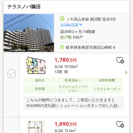
味した生涯バージョンの無料プランニングもできます
テラスノバ鵜沼
♪お気軽にご相談ください(^^)/TEL：0120-315-300◇メ
ールでのお問い合わせの際は、担当者より折り返しお
電話またはメールにてご連絡させていただきます☆
ＪＲ高山本線 鵜沼駅 徒歩5分
その他の交通
築36年2ヶ月/18階建
総戸数
200戸
岐阜県各務原市鵜沼山崎町６
1,780
万円
2
3LDK 70.95m
13階 南
南向き
駐車場あり
浴室乾燥機
リフォームリノベー
所有権
システムキッチン
ション
こちらの物件につきまして、ご来店いただきますと
SUUMOの支払額シミュレーションボタンで出した結
果をより細かくプランニングいたします。住宅ローン
以外の収支を加味した生涯バージョンの無料プランニ
ングもできます♪お気軽にご相談ください(^^)/TEL：
1,890
万円
0120-315-300◇メールでのお問い合わせの際は、担当
2
3LDK 72.6m