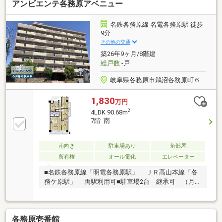
アンビエンテ各務原アベニュー
洗浄便座付)・洗面化粧台交換(シャワーノズル付) ・
建具交換・クロス、フローリング貼替 ・クッション
フロア貼替・シューズボックス交換 ・分電盤交換・
名鉄各務原線 名電各務原駅 徒歩
和室→洋室に変更 ・ハウスクリーニング 他～空家
9分
につき即日のご案内も可能！～お気兼ねなくお問合せ
その他の交通
くださいませ。住宅ローンやリフォームのご相談も承
築26年9ヶ月/8階建
ります！
総戸数
-戸
岐阜県各務原市鵜沼各務原町６
1,830
万円
2
4LDK 90.68m
7階 南
南向き
駐車場あり
角部屋
所有権
オール電化
エレベーター
■名鉄各務原線「明電各務原駅」 ＪＲ高山本線「各
務ケ原駅」 両駅利用可■駐車場2台 継承可 （月額
5000円／台）■2026年4月中頃 リフォーム完成予定
■☆リフォーム内容☆■全室クロス張替え■洗面所・ク
ッションフロア張替え・洗面化粧台交換防水パン交換
各務原壱番館
■トイレ・クッションフロア張替え・タオル掛け、紙