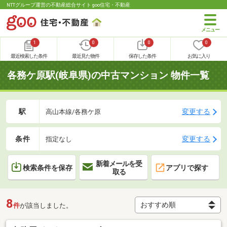
NTTグループ運営の不動産総合サイト goo住宅・不動産
1
0
0
0
最近検索した条件
最近見た物件
保存した条件
お気に入り
各務ケ原駅(岐阜県)の中古マンション 物件一覧
駅
変更する
高山本線/各務ケ原
条件
変更する
指定なし
新着メールを受
検索条件を保存
アプリで探す
取る
8
件
が該当しました。