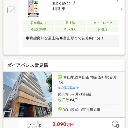
2
3LDK 69.22m
14階 東
駐車場あり
最上階
オートロック
浴室乾燥機
即入居可
床暖房
◆眺望良好な最上階◆富山駅まで徒歩約11分！
ダイアパレス雪見橋
富山地鉄富山市内線 荒町駅 徒歩
7分
その他の交通
築37年6ヶ月/12階建
総戸数
64戸
富山県富山市向川原町
2,090
万円