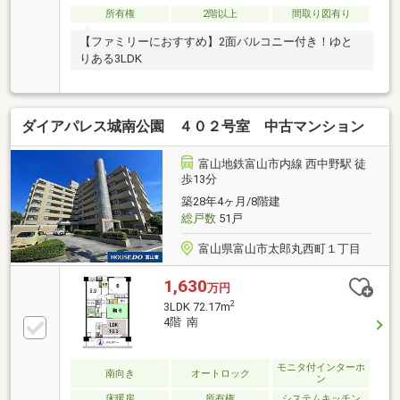
所有権
2階以上
間取り図有り
【ファミリーにおすすめ】2面バルコニー付き！ゆと
りある3LDK
ダイアパレス城南公園 ４０２号室 中古マンション
富山地鉄富山市内線 西中野駅 徒
歩13分
築28年4ヶ月/8階建
総戸数
51戸
富山県富山市太郎丸西町１丁目
1,630
万円
2
3LDK 72.17m
4階 南
モニタ付インターホ
南向き
オートロック
ン
床暖房
所有権
システムキッチン