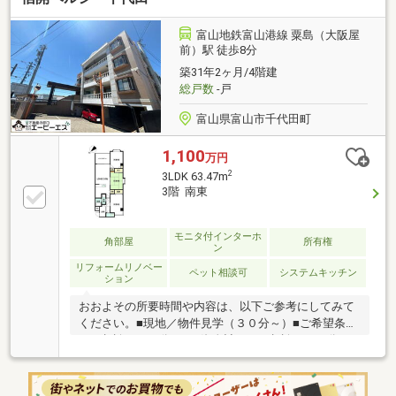
機など設備充実■スーパーや商業施設が徒歩圏内で生
活利便性良好■ペット飼育可（規約による）
富山地鉄富山港線 粟島（大阪屋
前）駅 徒歩8分
築31年2ヶ月/4階建
総戸数
-戸
富山県富山市千代田町
1,100
万円
2
3LDK 63.47m
3階 南東
モニタ付インターホ
角部屋
所有権
ン
リフォームリノベー
ペット相談可
システムキッチン
ション
おおよその所要時間や内容は、以下ご参考にしてみて
ください。■現地／物件見学（３０分～）■ご希望条件
のご相談（３０分～）■資金計画のご相談（３０分
～）■土地・家・マンションの探し方のご相談（３０
分～）■会社の強みのご紹介（３０分～）■持家をお持
ちの方のお住み替えのご相談（３０分～）マイホーム