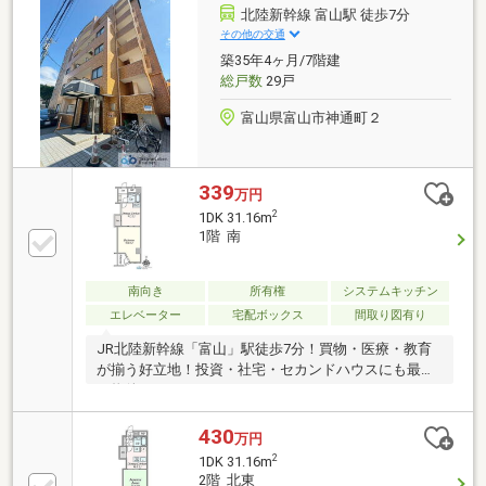
お気軽にご相談ください。当社スタッフが、ご納得頂
北陸新幹線 富山駅 徒歩7分
けるまでご相談をお受けいたします。【0120-011-
その他の交通
768】へお電話いただくか、【オレンジ色資料請求
築35年4ヶ月/7階建
（無料）ボタン】【赤色見学予約をする（無料）ボタ
総戸数
29戸
ン】よりお問い合わせください。
富山県富山市神通町２
339
万円
2
1DK 31.16m
1階 南
南向き
所有権
システムキッチン
エレベーター
宅配ボックス
間取り図有り
JR北陸新幹線「富山」駅徒歩7分！買物・医療・教育
が揃う好立地！投資・社宅・セカンドハウスにも最適
な物件！
430
万円
2
1DK 31.16m
2階 北東