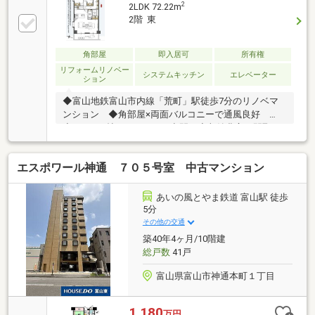
2
2LDK 72.22m
2階 東
角部屋
即入居可
所有権
リフォームリノベー
システムキッチン
エレベーター
ション
◆富山地鉄富山市内線「荒町」駅徒歩7分のリノベマ
ンション ◆角部屋×両面バルコニーで通風良好
◆LDK20.1帖のゆとりある空間 ◆収納豊富な間取り
プラン ◆食洗機など設備充実
エスポワール神通 ７０５号室 中古マンション
あいの風とやま鉄道 富山駅 徒歩
5分
その他の交通
築40年4ヶ月/10階建
総戸数
41戸
富山県富山市神通本町１丁目
1,180
万円