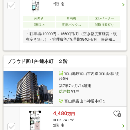
2階 南
南向き
所有権
エレベーター
2階以上
宅配ボックス
間取り図有り
・駐車場/10000円～15500円/月（空き都度要確認・現
在空き無し）・管理費等/管理費3840円/月 修繕積立
金3430円/月 町費400円/月・引渡/売買契約締結後
約1か月・取引条件有効期限/2026年9月末日・CATV/テ
レビのみ・インターネット環境/フレッツ光他（要個別
プラウド富山神通本町 ２階
契約）【主要設備等】・外壁タイル張 エレベーター
有・管理体制良好（管理人日勤）・浴室・トイレ セパ
レートタイプ →浴室とトイレが別々！・IHコンロ付
富山地鉄富山市内線 富山駅駅 徒
きキッチン・エアコン1台付き・カーテン付き・照明
歩5分
付き・室内洗濯機置き場あり・玄関人感センサー付き
築7年7ヶ月/14階建
ライト・ハウスクリーニング実施済み！
総戸数
91戸
富山県富山市神通本町１
4,480
万円
2
3LDK 74.1m
2階 南