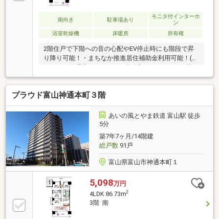
モニタ付インターホ
南向き
駐車場あり
ン
浴室乾燥機
床暖房
所有権
2階住戸で下階への音の心配やEV停止時にも階段で昇
り降り可能！・まちなか推進居住補助金利用可能！(50
万円）・管理費16200円、修繕積立金17070円、町費
500円・引渡/令和8年9月末以降可・駐車場/10000～
18000円/月（空き都度要確認）・CATV/全て可・イン
プラウド富山神通本町３階
ターネット使用料979円/月・共用視聴施設料550円/
月・駐輪場100円～500円/月・取引条件有効期限/2026
年10月末日
あいの風とやま鉄道 富山駅 徒歩
5分
築7年7ヶ月/14階建
総戸数
91戸
富山県富山市神通本町１
5,098
万円
2
4LDK 86.73m
3階 南