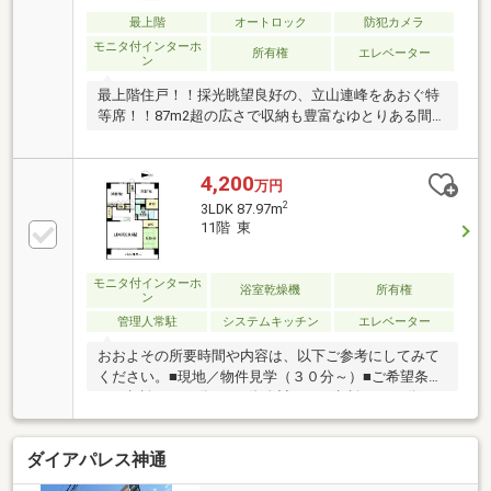
最上階
オートロック
防犯カメラ
モニタ付インターホ
所有権
エレベーター
ン
最上階住戸！！採光眺望良好の、立山連峰をあおぐ特
等席！！87m2超の広さで収納も豊富なゆとりある間取
り！
4,200
万円
2
3LDK 87.97m
11階 東
モニタ付インターホ
浴室乾燥機
所有権
ン
管理人常駐
システムキッチン
エレベーター
おおよその所要時間や内容は、以下ご参考にしてみて
ください。■現地／物件見学（３０分～）■ご希望条件
のご相談（３０分～）■資金計画のご相談（３０分
～）■土地・家・マンションの探し方のご相談（３０
分～）■会社の強みのご紹介（３０分～）■持家をお持
ダイアパレス神通
ちの方のお住み替えのご相談（３０分～）マイホーム
購入は人生の大切なご決断です。気になる点は何でも