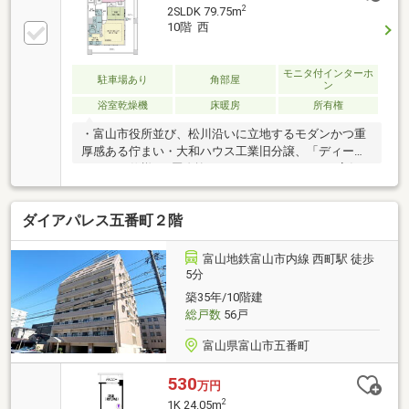
2
2SLDK 79.75m
10階 西
モニタ付インターホ
駐車場あり
角部屋
ン
浴室乾燥機
床暖房
所有権
・富山市役所並び、松川沿いに立地するモダンかつ重
厚感ある佇まい・大和ハウス工業旧分譲、「ディーグ
ランセ」仕様。2層吹抜のエントランスホールが高級
感を醸し出します・逆梁アウトポール工法、高さ約
2.35ｍのハイサッシ採用・二重床、二重天井・ペット
ダイアパレス五番町２階
飼育可（飼育細則による制限あり）・独立性の高い4
面開口部を設けた西・北角住戸・LD、居室は天井高約
2.55ｍ・広々としたL字型バルコニー、スロップシンク
富山地鉄富山市内線 西町駅 徒歩
付き・リビングダイニング床暖房付き・約2.55ｍ幅の
5分
独立型キッチン、ビルトイン食器洗乾燥機、窓付き・
築35年/10階建
浴室1.4×1.8サイズ、ミストサウナ機能付き
総戸数
56戸
富山県富山市五番町
530
万円
2
1K 24.05m