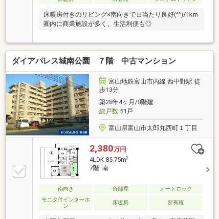
床暖房付きのリビング×南向きで日当たり良好(^^)/1km
圏内に商業施設が多く、生活利便も◎
ダイアパレス城南公園 ７階 中古マンション
富山地鉄富山市内線 西中野駅 徒
歩13分
築28年4ヶ月/8階建
総戸数
51戸
富山県富山市太郎丸西町１丁目
2,380
万円
2
4LDK 85.75m
7階 南
南向き
角部屋
オートロック
モニタ付インターホ
床暖房
所有権
ン