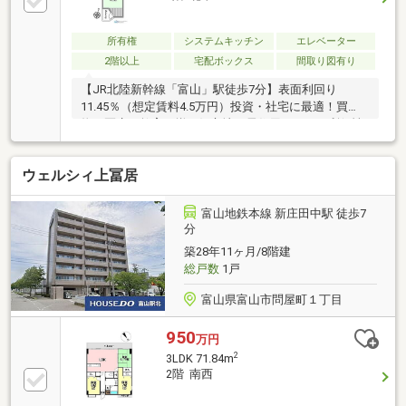
所有権
システムキッチン
エレベーター
2階以上
宅配ボックス
間取り図有り
【JR北陸新幹線「富山」駅徒歩7分】表面利回り
11.45％（想定賃料4.5万円）投資・社宅に最適！買
物・医療・教育が揃う好立地で居住用としても利便性
◎！
ウェルシィ上冨居
富山地鉄本線 新庄田中駅 徒歩7
分
築28年11ヶ月/8階建
総戸数
1戸
富山県富山市問屋町１丁目
950
万円
2
3LDK 71.84m
2階 南西