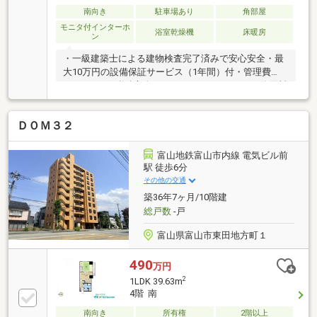
南向き
駐車場あり
角部屋
モニタ付インターホ
浴室乾燥機
床暖房
ン
・一級建築士による建物検査完了済みで安心安全・最
大10万円の設備保証サービス（1年間）付・管理費
19000円、修繕積立金19980円、インターネット使用料
979円/月、共用視聴施設料550円/月、町内会費500円/
月、駐輪場100円～500円/月・引渡/売買契約締結後1
ＤＯＭ３２
か月以内に可能・駐車場/10000～18000円/月（空き都
度要確認）・取引条件有効期限/2026年12月末日・
CATV/全て可
富山地鉄富山市内線 電気ビル前
駅 徒歩6分
その他の交通
築36年7ヶ月/10階建
総戸数
-戸
富山県富山市東田地方町１
490
万円
2
1LDK 39.63m
4階 南
南向き
所有権
2階以上