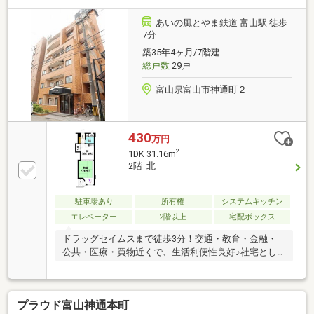
あいの風とやま鉄道 富山駅 徒歩
7分
築35年4ヶ月/7階建
総戸数
29戸
富山県富山市神通町２
430
万円
2
1DK 31.16m
2階 北
駐車場あり
所有権
システムキッチン
エレベーター
2階以上
宅配ボックス
ドラッグセイムスまで徒歩3分！交通・教育・金融・
公共・医療・買物近くで、生活利便性良好♪社宅とし
ても、セカンドハウスとしても、投資物件としても利
用できます！・取引条件有効期限/2026年12月末日・
CATV/全て可・インターネット環境/フレッツ光
プラウド富山神通本町