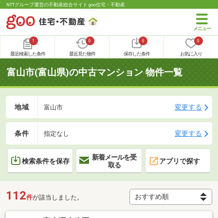
NTTグループ運営の不動産総合サイト goo住宅・不動産
1
0
0
0
最近検索した条件
最近見た物件
保存した条件
お気に入り
富山市(富山県)の中古マンション 物件一覧
地域
変更する
富山市
条件
変更する
指定なし
新着メールを受
検索条件を保存
アプリで探す
取る
112
件
が該当しました。