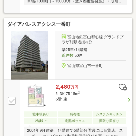
車場/10000円～15000/月（空き都度要確認）・取引条
件有効期限/2026年12月末日・CATV/全て可・インター
ネット環境/フレッツ光
ダイアパレスアクシス一番町
富山地鉄富山都心線 グランドプ
ラザ前駅 徒歩3分
築25年/14階建
総戸数
50戸
富山県富山市一番町
2,480
万円
2
3LDK 75.15m
6階 東
駐車場あり
所有権
システムキッチン
2階以上
宅配ボックス
間取り図有り
2001年9月建築、14階建て6階部分周辺には百貨店、ス