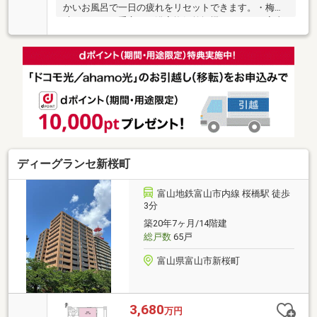
かいお風呂で一日の疲れをリセットできます。・梅雨
時や雨の日に重宝する浴室換気乾燥機は、日々の家事
をサポート。浴室TV完備（地デジ対応工事が必要で
す）。・逆梁工法、アウトフレーム設計。ハイサッシ
ュが入っており、明るく開放感ある空間です・ビルト
イン式食洗機付・バルコニーにはガーデニングやちょ
っとした洗い物に便利なスロップシンク付き。・不在
時でも荷物を受け取ることができる宅配ＢＯ
ディーグランセ新桜町
富山地鉄富山市内線 桜橋駅 徒歩
3分
築20年7ヶ月/14階建
総戸数
65戸
富山県富山市新桜町
3,680
万円