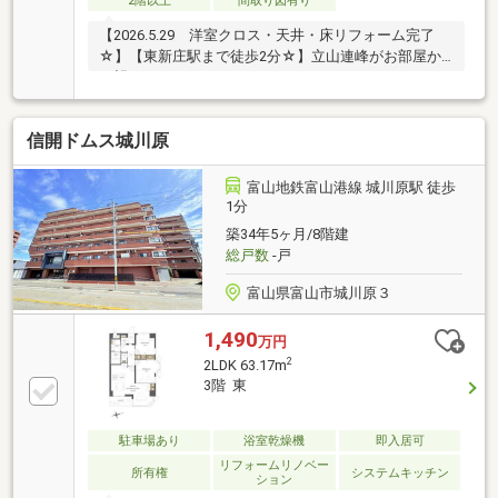
2階以上
間取り図有り
【2026.5.29 洋室クロス・天井・床リフォーム完了
☆】【東新庄駅まで徒歩2分☆】立山連峰がお部屋か
ら望める3LDK♪
信開ドムス城川原
富山地鉄富山港線 城川原駅 徒歩
1分
築34年5ヶ月/8階建
総戸数
-戸
富山県富山市城川原３
1,490
万円
2
2LDK 63.17m
3階 東
駐車場あり
浴室乾燥機
即入居可
リフォームリノベー
所有権
システムキッチン
ション