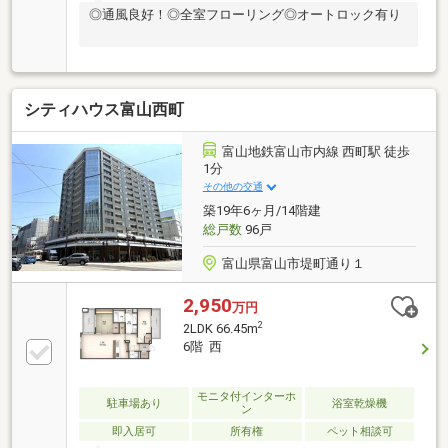
◎通風良好！◎全室フローリング◎オートロック有り
シティハウス富山西町
富山地鉄富山市内線 西町駅 徒歩
1分
その他の交通
築19年6ヶ月/14階建
総戸数
96戸
富山県富山市堤町通り１
2,950
万円
2
2LDK 66.45m
6階 西
モニタ付インターホ
駐車場あり
浴室乾燥機
ン
即入居可
所有権
ペット相談可