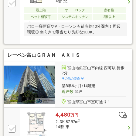
4階 北
最上階
オートロック
所有権
ペット相談可
システムキッチン
2階以上
バロー窪新店やV・ローソンも徒歩約10分圏内！周辺
環境◎ 南向きで陽当たり良好な2LDK。
レーベン富山ＧＲＡＮ ＡＸＩＳ
富山地鉄富山市内線 西町駅 徒歩
7分
その他の交通
築8年6ヶ月/14階建
総戸数
52戸
富山県富山市室町通り１
4,480
万円
2
2LDK 87.97m
14階 東