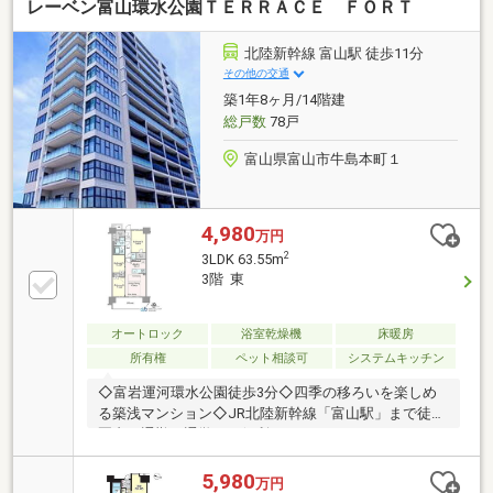
レーベン富山環水公園ＴＥＲＲＡＣＥ ＦＯＲＴ
北陸新幹線 富山駅 徒歩11分
その他の交通
築1年8ヶ月/14階建
総戸数
78戸
富山県富山市牛島本町１
4,980
万円
2
3LDK 63.55m
3階 東
オートロック
浴室乾燥機
床暖房
所有権
ペット相談可
システムキッチン
◇富岩運河環水公園徒歩3分◇四季の移ろいを楽しめ
る築浅マンション◇JR北陸新幹線「富山駅」まで徒歩
圏内で通勤・通学にも便利
5,980
万円