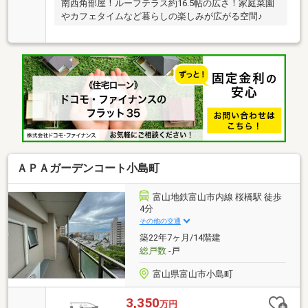
南西角部屋！ルーフテラス約16.5帖の広さ！家庭菜園
やカフェタイムなど暮らしの楽しみが広がる空間♪
ＡＰＡガーデンコート小島町
富山地鉄富山市内線 桜橋駅 徒歩
4分
その他の交通
築22年7ヶ月/14階建
総戸数
-戸
富山県富山市小島町
3,350
万円