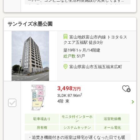
ーパー、コンビニなど生活利便施設が充実してます。
東・北角住戸、東向きのバルコニーからは立山連峰が
望めます（眺望は永続的に保証されるものではありま
せん）リビングを見守りながらお料理ができる対面式
サンライズ水墨公園
システムキッチンです。バルコニーへの勝手口ござい
ます。各居室は6帖以上を確保。宅配ボックスがある
ので、お出かけ時間も気になりません。LD、キッチン
富山地鉄富山市内線 トヨタＧス
の写真は、現況写真と間取り図面をもとにCGで作成し
クエア五福駅 徒歩3分
たリフォームイメージです。リフォーム費用は価格に
築19年1ヶ月/14階建
含まれておりません。リフォームを行う場合は別途費
総戸数
51戸
用が発生します。
富山県富山市五福五福末広町
3,498
万円
2
3LDK 87.96m
4階 東
モニタ付インターホ
駐車場あり
浴室乾燥機
ン
所有権
システムキッチン
オール電化
・追焚き機能付きの浴室は帰宅が遅くなった日でも暖