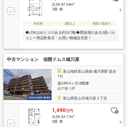
2
2LDK 87.34m
7階 東
所有権
2階以上
間取り図有り
◆LDKはゆとりのある約24.7帖◆開放感のある2面バル
コニー周辺飲食店・お買い物施設充実！
中古マンション 信開ドムス城川原
富山地鉄富山港線 城川原駅 徒歩
1分
築34年5ヶ月/8階建
総戸数
1戸
富山県富山市城川原３丁目
1,490
万円
2
2LDK 63.17m
3階 東