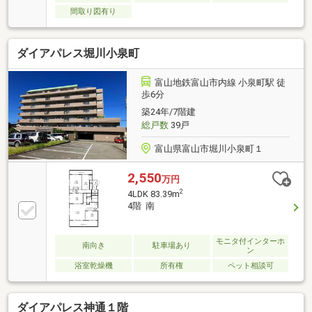
間取り図有り
ダイアパレス堀川小泉町
富山地鉄富山市内線 小泉町駅 徒
歩6分
築24年/7階建
総戸数
39戸
富山県富山市堀川小泉町１
2,550
万円
2
4LDK 83.39m
4階 南
モニタ付インターホ
南向き
駐車場あり
ン
浴室乾燥機
所有権
ペット相談可
ダイアパレス神通１階