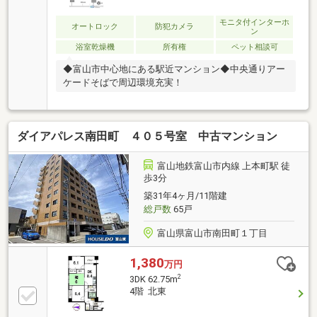
モニタ付インターホ
オートロック
防犯カメラ
ン
浴室乾燥機
所有権
ペット相談可
◆富山市中心地にある駅近マンション◆中央通りアー
ケードそばで周辺環境充実！
ダイアパレス南田町 ４０５号室 中古マンション
富山地鉄富山市内線 上本町駅 徒
歩3分
築31年4ヶ月/11階建
総戸数
65戸
富山県富山市南田町１丁目
1,380
万円
2
3DK 62.75m
4階 北東