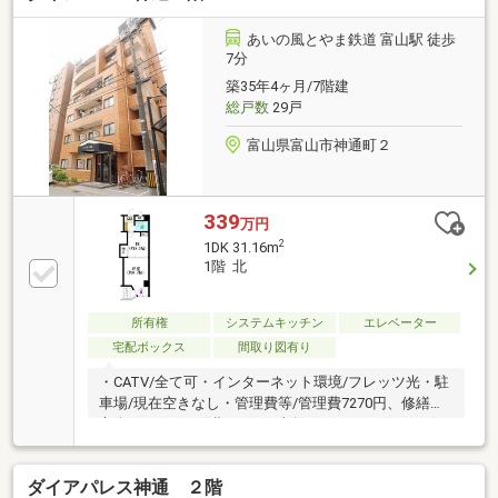
あいの風とやま鉄道 富山駅 徒歩
7分
築35年4ヶ月/7階建
総戸数
29戸
富山県富山市神通町２
339
万円
2
1DK 31.16m
1階 北
所有権
システムキッチン
エレベーター
宅配ボックス
間取り図有り
・CATV/全て可・インターネット環境/フレッツ光・駐
車場/現在空きなし・管理費等/管理費7270円、修繕積
立金10250円、町費500円（半年ごとに3000円）・引
渡/相談・取引条件有効期限/2026年12月末日
ダイアパレス神通 ２階