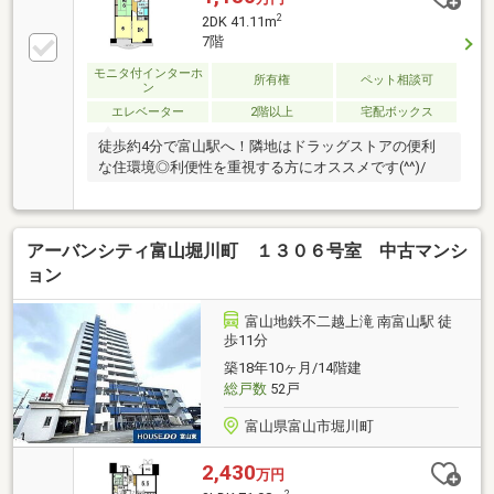
2
2DK 41.11m
7階
モニタ付インターホ
所有権
ペット相談可
ン
エレベーター
2階以上
宅配ボックス
徒歩約4分で富山駅へ！隣地はドラッグストアの便利
な住環境◎利便性を重視する方にオススメです(^^)/
アーバンシティ富山堀川町 １３０６号室 中古マンシ
ョン
富山地鉄不二越上滝 南富山駅 徒
歩11分
築18年10ヶ月/14階建
総戸数
52戸
富山県富山市堀川町
2,430
万円
2