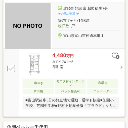
北陸新幹線 富山駅 徒歩7分
その他の交通
築7年7ヶ月/14階建
総戸数
-戸
富山県富山市神通本町１
4,480
万円
2
3LDK 74.1m
2階 南
モニタ付インターホ
南向き
床暖房
ン
所有権
ペット相談可
エレベーター
■富山駅徒歩5分の好立地で通勤・通学も快適■芝園小
学校、芝園中学校■野村不動産分譲「プラウド」シリ
ーズの住まい■2019年築・室内丁寧使用でコンディシ
ョン良好■南向き住戸で陽当たり・通風良好■リビング
を見渡せる対面キッチン採用■LDK横の洋室引き戸を開
信開ベルシー千代田
放すると約21.3帖の大空間■床暖房・食洗機・浴室乾燥