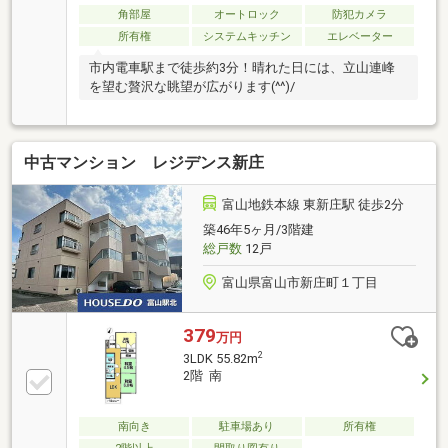
角部屋
オートロック
防犯カメラ
所有権
システムキッチン
エレベーター
市内電車駅まで徒歩約3分！晴れた日には、立山連峰
を望む贅沢な眺望が広がります(^^)/
中古マンション レジデンス新庄
富山地鉄本線 東新庄駅 徒歩2分
築46年5ヶ月/3階建
総戸数
12戸
富山県富山市新庄町１丁目
379
万円
2
3LDK 55.82m
2階 南
南向き
駐車場あり
所有権