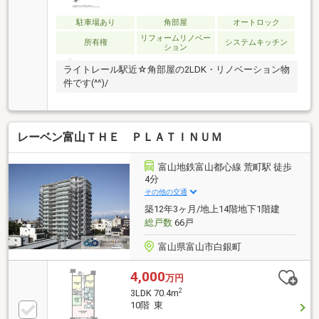
駐車場あり
角部屋
オートロック
リフォームリノベー
所有権
システムキッチン
ション
ライトレール駅近☆角部屋の2LDK・リノベーション物
件です(^^)/
レーベン富山ＴＨＥ ＰＬＡＴＩＮＵＭ
富山地鉄富山都心線 荒町駅 徒歩
4分
その他の交通
築12年3ヶ月/地上14階地下1階建
総戸数
66戸
富山県富山市白銀町
4,000
万円
2
3LDK 70.4m
10階 東