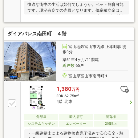
快適な街中の生活は如何でしょうか。ペット飼育可能
です。現況有姿での売買となります。修繕積立金は
2026年8月より23110円となります。売主の契約不適合
責任は免責となります。
ダイアパレス南田町 ４階
富山地鉄富山市内線 上本町駅 徒
歩3分
築31年4ヶ月/11階建
総戸数
65戸
富山県富山市南田町１
1,380
万円
2
3DK 62.75m
4階 北東
角部屋
即入居可
所有権
システムキッチン
エレベーター
2階以上
・一級建築士による建物検査完了済みで安心安全・駐