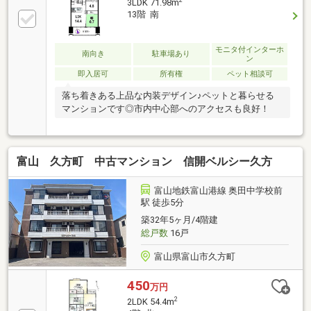
3LDK 71.98m
13階 南
モニタ付インターホ
南向き
駐車場あり
ン
即入居可
所有権
ペット相談可
落ち着きある上品な内装デザイン♪ペットと暮らせる
マンションです◎市内中心部へのアクセスも良好！
富山 久方町 中古マンション 信開ベルシー久方
富山地鉄富山港線 奥田中学校前
駅 徒歩5分
築32年5ヶ月/4階建
総戸数
16戸
富山県富山市久方町
450
万円
2
2LDK 54.4m