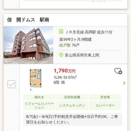
お使いのマンションです♪■エアコン、照明器具付き
まだまだ使えます♪
信 開ドムス 駅南
ＪＲ氷見線 高岡駅 徒歩11分
築36年2ヶ月/8階建
総戸数
76戸
富山県高岡市東上関
1,790
万円
2
1LDK 53.07m
6階 南
南向き
浴室乾燥機
所有権
リフォームリノベー
システムキッチン
エレベーター
ション
8/7(金)～8/9(日)予約制見学会開催※当日予約OK。ご希
望日をお知らせください。