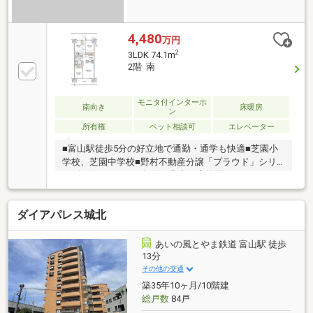
4,480
万円
2
3LDK 74.1m
2階 南
モニタ付インターホ
南向き
床暖房
ン
所有権
ペット相談可
エレベーター
■富山駅徒歩5分の好立地で通勤・通学も快適■芝園小
学校、芝園中学校■野村不動産分譲「プラウド」シリ
ーズの住まい■2019年築・室内丁寧使用でコンディシ
ョン良好■南向き住戸で陽当たり・通風良好■リビング
を見渡せる対面キッチン採用■LDK横の洋室引き戸を開
ダイアパレス城北
放すると約21.3帖の大空間■床暖房・食洗機・浴室乾燥
機など設備充実■スーパーや商業施設が徒歩圏内で生
活利便性良好■ペット飼育可（規約による）
あいの風とやま鉄道 富山駅 徒歩
13分
その他の交通
築35年10ヶ月/10階建
総戸数
84戸