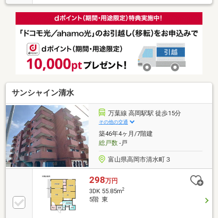
サンシャイン清水
万葉線 高岡駅駅 徒歩15分
その他の交通
築46年4ヶ月/7階建
総戸数
-戸
富山県高岡市清水町３
298
万円
2
3DK 55.85m
5階 東