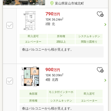
富山県富山市城北町
790
万円
2
1DK 36.24m
2階 北
即入居可
所有権
システムキッチン
エレベーター
2階以上
間取り図有り
春はバルコニーから桜が見えます。
900
万円
2
1DK 50.39m
4階 北西
モニタ付インターホ
角部屋
即入居可
ン
所有権
システムキッチン
エレベーター
春はバルコニーから桜が見えます。