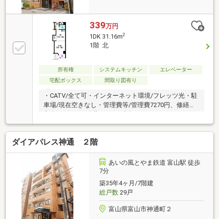
339
万円
2
1DK 31.16m
1階 北
所有権
システムキッチン
エレベーター
宅配ボックス
間取り図有り
・CATV/全て可・インターネット環境/フレッツ光・駐
車場/現在空きなし・管理費等/管理費7270円、修繕積
立金10250円、町費500円（半年ごとに3000円）・引
渡/相談・取引条件有効期限/2026年12月末日
ダイアパレス神通 ２階
あいの風とやま鉄道 富山駅 徒歩
7分
築35年4ヶ月/7階建
総戸数
29戸
富山県富山市神通町２