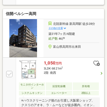
みます。□家族みんながのびのび過ごせるオールフロ
ーリングの住まい。□エレベーター有り、スムーズに
移動できます。□バルコニーは光と風を浴びる心地よ
信開ベルシー高岡
い空間です。＼ぜひ、中を見てみてください／
北陸新幹線 新高岡駅 徒歩28分
その他の交通
築31年7ヶ月/6階建
総戸数
46戸
富山県高岡市出来田
1,050
万円
2
3LDK 68.21m
2階 南西
モニタ付インターホ
浴室乾燥機
所有権
ン
システムキッチン
エレベーター
2階以上
※ハウスクリーニング後のお引渡し大阪屋ショップ、
クスリのアオキ、ラ・ムーなどが徒歩圏内。イオンモ