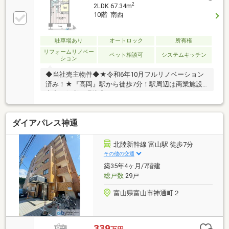
2
2LDK 67.34m
10階 南西
駐車場あり
オートロック
所有権
リフォームリノベー
ペット相談可
システムキッチン
ション
◆当社売主物件◆★令和6年10月フルリノベーション
済み！★『高岡』駅から徒歩7分！駅周辺は商業施設
充実で便利な環境◎
ダイアパレス神通
北陸新幹線 富山駅 徒歩7分
その他の交通
築35年4ヶ月/7階建
総戸数
29戸
富山県富山市神通町２
339