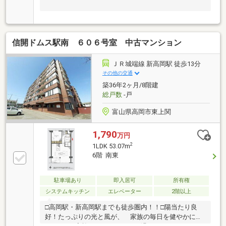
信開ドムス駅南 ６０６号室 中古マンション
ＪＲ城端線 新高岡駅 徒歩13分
その他の交通
築36年2ヶ月/8階建
総戸数
-戸
富山県高岡市東上関
1,790
万円
2
1LDK 53.07m
6階 南東
駐車場あり
即入居可
所有権
システムキッチン
エレベーター
2階以上
□高岡駅・新高岡駅までも徒歩圏内！！□陽当たり良
好！たっぷりの光と風が、 家族の毎日を健やかに育