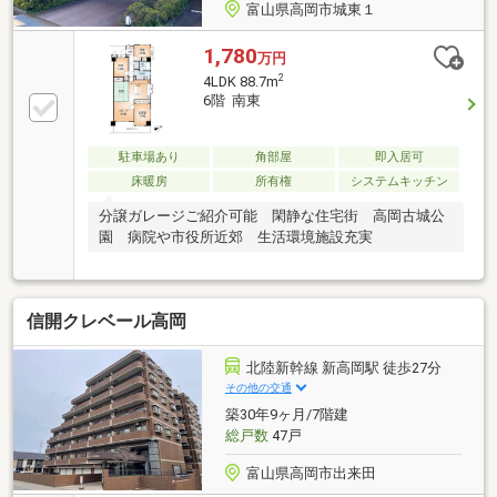
富山県高岡市城東１
1,780
万円
2
4LDK 88.7m
6階 南東
駐車場あり
角部屋
即入居可
床暖房
所有権
システムキッチン
分譲ガレージご紹介可能 閑静な住宅街 高岡古城公
園 病院や市役所近郊 生活環境施設充実
信開クレベール高岡
北陸新幹線 新高岡駅 徒歩27分
その他の交通
築30年9ヶ月/7階建
総戸数
47戸
富山県高岡市出来田