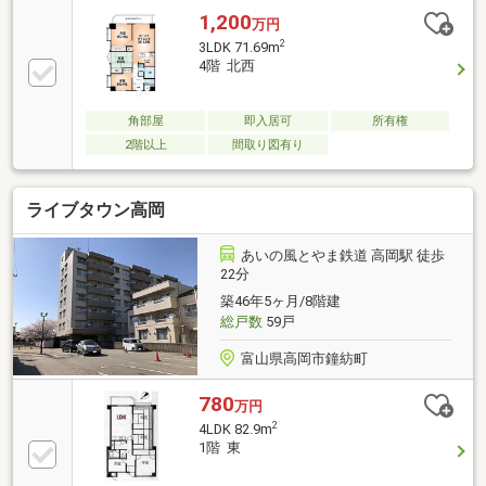
1,200
万円
2
3LDK 71.69m
4階 北西
角部屋
即入居可
所有権
2階以上
間取り図有り
ライブタウン高岡
あいの風とやま鉄道 高岡駅 徒歩
22分
築46年5ヶ月/8階建
総戸数
59戸
富山県高岡市鐘紡町
780
万円
2
4LDK 82.9m
1階 東