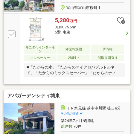
富山県富山市桜町１
5,280
万円
2
3LDK 75.6m
6階 南東
モニタ付インターホ
浴室乾燥機
所有権
ン
エレベーター
2階以上
間取り図有り
■「たからの水」「たからのマイクロバブルトルネー
ド」「たからのミックスセーバー」「たからのナノシ
ャワー」搭載■洋服やスーツケースなどが収納できる
ウォークインクローゼット■来訪者を映像で確認でき
るTVモニター付きインターホン■心地よい風をお部屋
アパガーデンシティ城東
に取り込む、南東向きバルコニー■断熱性の高い複層
ガラス
ＪＲ氷見線 越中中川駅 徒歩8分
その他の交通
築24年7ヶ月/8階建
総戸数
70戸