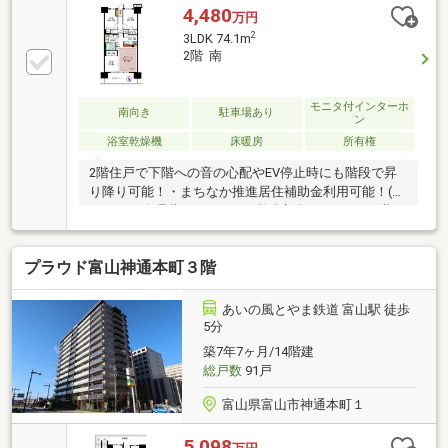
4,480
万円
2
3LDK 74.1m
2階 南
モニタ付インターホ
南向き
駐車場あり
ン
浴室乾燥機
床暖房
所有権
2階住戸で下階への音の心配やEV停止時にも階段で昇
り降り可能！・まちなか推進居住補助金利用可能！(50
万円）・管理費16200円、修繕積立金17070円、町費
500円・引渡/令和8年9月末以降可・駐車場/10000～
18000円/月（空き都度要確認）・CATV/全て可・イン
プラウド富山神通本町３階
ターネット使用料979円/月・共用視聴施設料550円/
月・駐輪場100円～500円/月・取引条件有効期限/2026
年10月末日
あいの風とやま鉄道 富山駅 徒歩
5分
築7年7ヶ月/14階建
総戸数
91戸
富山県富山市神通本町１
5,098