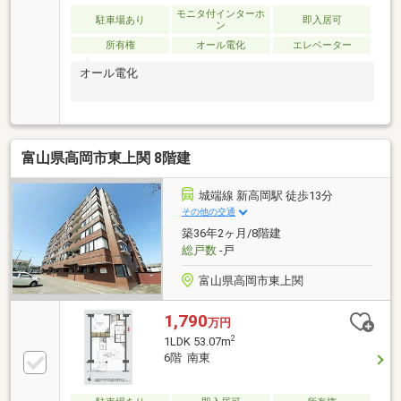
モニタ付インターホ
駐車場あり
即入居可
ン
所有権
オール電化
エレベーター
オール電化
富山県高岡市東上関 8階建
城端線 新高岡駅 徒歩13分
その他の交通
築36年2ヶ月/8階建
総戸数
-戸
富山県高岡市東上関
1,790
万円
2
1LDK 53.07m
6階 南東