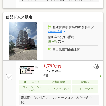
料）
信開ドムス駅南
北陸新幹線 新高岡駅 徒歩18分
その他の交通
築36年2ヶ月/7階建
総戸数
76戸
富山県高岡市東上関
1,790
万円
2
1LDK 53.07m
6階
オートロック
浴室乾燥機
所有権
リフォームリノベー
システムキッチン
エレベーター
ション
高層階からの眺望と、リノベーションされた快適空
間。