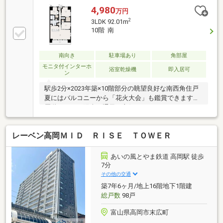
4,980
万円
2
3LDK 92.01m
10階 南
南向き
駐車場あり
角部屋
モニタ付インターホ
浴室乾燥機
即入居可
ン
駅歩2分×2023年築×10階部分の眺望良好な南西角住戸
夏にはバルコニーから「花火大会」も鑑賞できます高
層階につき、陽当＆通風も良好ランドリーやジム、コ
ンシェルジュやゲストルームなど充実した共有施設を
完備しております３LDK＋WIC×2ヶ所完備アイランド
レーベン高岡ＭＩＤ ＲＩＳＥ ＴＯＷＥＲ
キッチン＆パントリー完備のLDKは22.5帖洋室5.5帖の
可動間仕切りを開けると、約28帖の広々LDKとしても
ご利用いただけます1坪超の洗面所にはシャワー付の
あいの風とやま鉄道 高岡駅 徒歩
広々とした独立型洗面台＆収納完備2沿線2駅、またJR
7分
北陸新幹線「新高岡」駅も利用可東京駅・上野駅まで
その他の交通
約2時間半でアクセス可能ですお問い合わせはキヨシ
築7年6ヶ月/地上16階地下1階建
ハウジングへ！
総戸数
98戸
富山県高岡市末広町