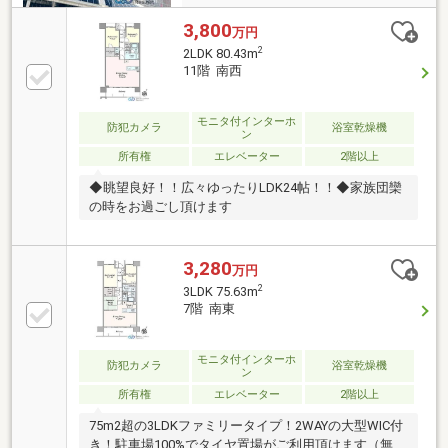
3,800
万円
2
2LDK 80.43m
11階 南西
モニタ付インターホ
防犯カメラ
浴室乾燥機
ン
所有権
エレベーター
2階以上
◆眺望良好！！広々ゆったりLDK24帖！！◆家族団欒
の時をお過ごし頂けます
3,280
万円
2
3LDK 75.63m
7階 南東
モニタ付インターホ
防犯カメラ
浴室乾燥機
ン
所有権
エレベーター
2階以上
75m2超の3LDKファミリータイプ！2WAYの大型WIC付
き！駐車場100%でタイヤ置場がご利用頂けます（無