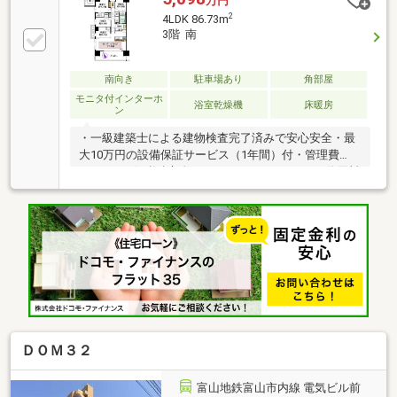
万円
2
4LDK 86.73m
3階 南
南向き
駐車場あり
角部屋
モニタ付インターホ
浴室乾燥機
床暖房
ン
・一級建築士による建物検査完了済みで安心安全・最
大10万円の設備保証サービス（1年間）付・管理費
19000円、修繕積立金19980円、インターネット使用料
979円/月、共用視聴施設料550円/月、町内会費500円/
月、駐輪場100円～500円/月・引渡/売買契約締結後1
か月以内に可能・駐車場/10000～18000円/月（空き都
度要確認）・取引条件有効期限/2026年12月末日・
CATV/全て可
ＤＯＭ３２
富山地鉄富山市内線 電気ビル前