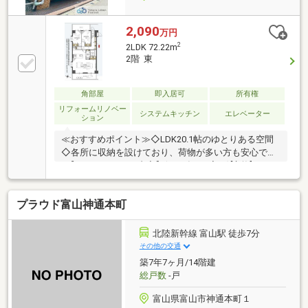
2,090
万円
2
2LDK 72.22m
2階 東
角部屋
即入居可
所有権
リフォームリノベー
システムキッチン
エレベーター
ション
≪おすすめポイント≫◇LDK20.1帖のゆとりある空間
◇各所に収納を設けており、荷物が多い方も安心です
♪【リノベーション内容】(2026年7月完了)[交換]■シス
テムキッチン■ユニットバス■洗面化粧台■トイレ■建具
■配管更新[貼替]■クロス全室■床材[その他]■食洗機新規
プラウド富山神通本町
取付■ハウスクリーニング
北陸新幹線 富山駅 徒歩7分
その他の交通
築7年7ヶ月/14階建
総戸数
-戸
富山県富山市神通本町１