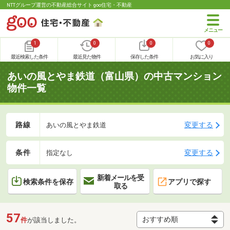
NTTグループ運営の不動産総合サイト goo住宅・不動産
1
0
0
0
最近検索した条件
最近見た物件
保存した条件
お気に入り
あいの風とやま鉄道（富山県）の中古マンション
物件一覧
路線
変更する
あいの風とやま鉄道
条件
変更する
指定なし
新着メールを受
検索条件を保存
アプリで探す
取る
57
件
が該当しました。