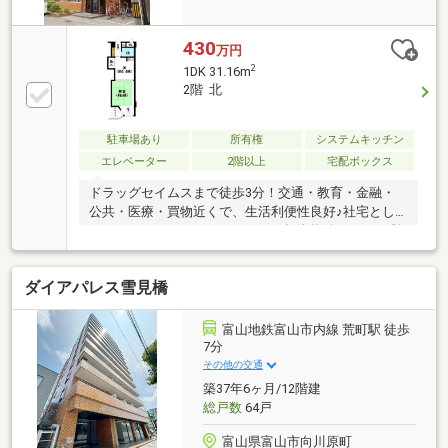
430
万円
2
1DK 31.16m
2階 北
駐車場あり
所有権
システムキッチン
エレベーター
2階以上
宅配ボックス
ドラッグセイムスまで徒歩3分！交通・教育・金融・
公共・医療・買物近くで、生活利便性良好♪社宅とし
ても、セカンドハウスとしても、投資物件としても利
用できます！・取引条件有効期限/2026年12月末日・
CATV/全て可・インターネット環境/フレッツ光
ダイアパレス雪見橋
富山地鉄富山市内線 荒町駅 徒歩
7分
その他の交通
築37年6ヶ月/12階建
総戸数
64戸
富山県富山市向川原町