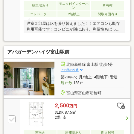
モニタ付インターホ
駐車場あり
所有権
ン
エレベーター
2階以上
間取り図有り
洋室２部屋は床を張り替えました！！エアコンも既存
利用可能です！コンビニが隣にあり、利便性もばっち
りです！１階には喫茶店もあります！
アパガーデンハイツ富山駅前
北陸新幹線 富山駅 徒歩4分
その他の交通
築28年7ヶ月/地上14階地下1階建
総戸数
183戸
富山県富山市明輪町
2,500
万円
2
3LDK 87.5m
2階 南
南向き
駐車場あり
即入居可