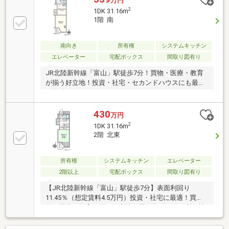
万円
2
1DK 31.16m
1階 南
南向き
所有権
システムキッチン
エレベーター
宅配ボックス
間取り図有り
JR北陸新幹線「富山」駅徒歩7分！買物・医療・教育
が揃う好立地！投資・社宅・セカンドハウスにも最適
な物件！
430
万円
2
1DK 31.16m
2階 北東
所有権
システムキッチン
エレベーター
2階以上
宅配ボックス
間取り図有り
【JR北陸新幹線「富山」駅徒歩7分】表面利回り
11.45％（想定賃料4.5万円）投資・社宅に最適！買
物・医療・教育が揃う好立地で居住用としても利便性
◎！