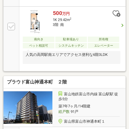
500
万円
2
1K 29.42m
3階 南
南向き
駐車場あり
所有権
ペット相談可
システムキッチン
エレベーター
人気の高岡駅南エリアでアクセス便利な6階3LDK
プラウド富山神通本町 ２階
富山地鉄富山市内線 富山駅駅 徒
歩5分
築7年7ヶ月/14階建
総戸数
91戸
富山県富山市神通本町１