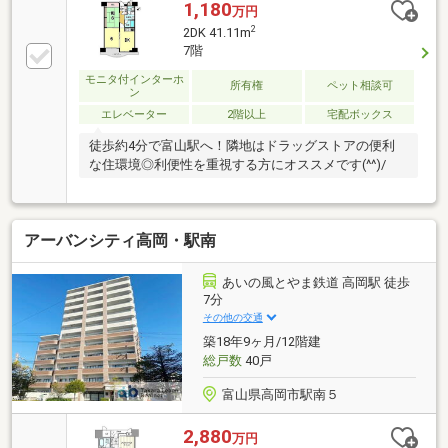
1,180
万円
2
2DK 41.11m
7階
モニタ付インターホ
所有権
ペット相談可
ン
エレベーター
2階以上
宅配ボックス
徒歩約4分で富山駅へ！隣地はドラッグストアの便利
な住環境◎利便性を重視する方にオススメです(^^)/
アーバンシティ高岡・駅南
あいの風とやま鉄道 高岡駅 徒歩
7分
その他の交通
築18年9ヶ月/12階建
総戸数
40戸
富山県高岡市駅南５
2,880
万円