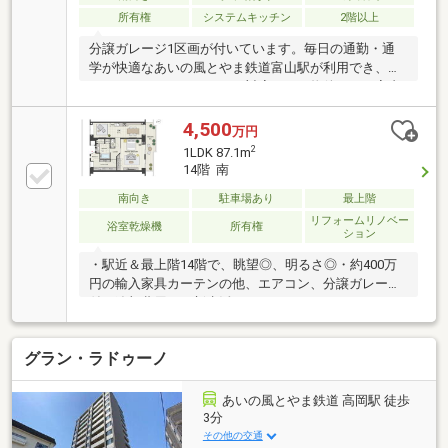
所有権
システムキッチン
2階以上
分譲ガレージ1区画が付いています。毎日の通勤・通
学が快適なあいの風とやま鉄道富山駅が利用でき、い
ろいろなライフスタイルに対応できる物件です。室内
に明るさと風通しをもたらす約13坪のバルコニー付き
です。LDK20帖以上の広さで、家族やゲストともゆっ
4,500
万円
たりと過ごせます。牛島公園まで388m。277mのとこ
2
1LDK 87.1m
ろにHOKUYA マルート店があります。セブンイレブン
14階 南
ハートインJR富山駅店まで333m。794mのところに総
南向き
駐車場あり
最上階
合病院の富山赤十字病院があります。
リフォームリノベー
浴室乾燥機
所有権
ション
・駅近＆最上階14階で、眺望◎、明るさ◎・約400万
円の輸入家具カーテンの他、エアコン、分譲ガレージ
付で追加費用なく新生活スタート・フルリノベーショ
ン物件：元4LDK→1LDK（専有81.73㎡） ※配管配
線、設備は更新済みで安心 ※マンションとは思えな
グラン・ラドゥーノ
い高級内装仕様（天然木床・塗壁・輸入クロス）・大
容量の収納量、使い勝手◎のオーダー収納が家じゅう
にあり便利・「毎日がホテル暮らし」シャワーブース
あいの風とやま鉄道 高岡駅 徒歩
付の大理石バスルーム・豊かな自然が身近に→環水公
3分
園、神通川が徒歩圏※下記も選択可能です4300万円
その他の交通