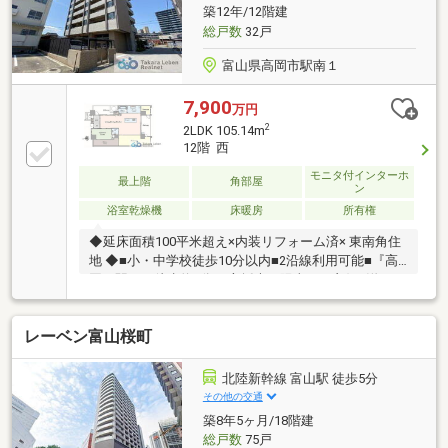
（家具付ガレージ無）／4000万円（家具・ガレージ
築12年/12階建
無）＊家具内容・ガレージ条件は内覧時にご案内しま
総戸数
32戸
す。
富山県高岡市駅南１
7,900
万円
2
2LDK 105.14m
12階 西
モニタ付インターホ
最上階
角部屋
ン
浴室乾燥機
床暖房
所有権
◆延床面積100平米超え×内装リフォーム済× 東南角住
地 ◆■小・中学校徒歩10分以内■2沿線利用可能■『高
岡』駅から徒歩約3分■3方採光・陽当たり良好■洋服や
スーツケースなどが収納できる大型ウォークインクロ
ーゼット■徒歩圏内にスーパーやコンビニなどが揃う
レーベン富山桜町
暮らしやすい住環境※バルコニー面積調査中
北陸新幹線 富山駅 徒歩5分
その他の交通
築8年5ヶ月/18階建
総戸数
75戸