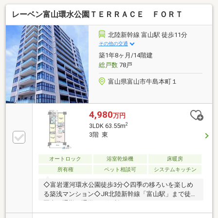
レーベン富山環水公園ＴＥＲＲＡＣＥ ＦＯＲＴ
北陸新幹線 富山駅 徒歩11分
その他の交通
築1年8ヶ月/14階建
総戸数
78戸
富山県富山市牛島本町１
4,980
万円
2
3LDK 63.55m
3階 東
オートロック
浴室乾燥機
床暖房
所有権
ペット相談可
システムキッチン
◇富岩運河環水公園徒歩3分◇四季の移ろいを楽しめ
る築浅マンション◇JR北陸新幹線「富山駅」まで徒歩
圏内で通勤・通学にも便利