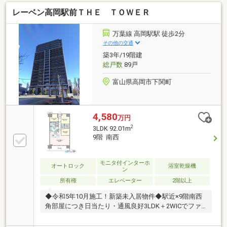
レーベン高岡駅前ＴＨＥ ＴＯＷＥＲ
万葉線 高岡駅駅 徒歩2分
その他の交通
築3年/19階建
総戸数
89戸
富山県高岡市下関町
4,580
万円
2
3LDK 92.01m
9階 南西
モニタ付インターホ
オートロック
浴室乾燥機
ン
所有権
エレベーター
2階以上
◆令和5年10月施工！新築未入居物件◆駅近×9階南西
角部屋につき日当たり・通風良好3LDK＋2WICでファ
ミリーにもオススメ！