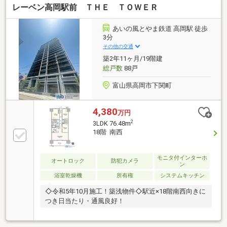
レーベン高岡駅前 ＴＨＥ ＴＯＷＥＲ
あいの風とやま鉄道 高岡駅 徒歩
3分
その他の交通
築2年11ヶ月/19階建
総戸数
88戸
富山県高岡市下関町
4,380
万円
2
3LDK 76.48m
18階 南西
モニタ付インターホ
オートロック
防犯カメラ
ン
浴室乾燥機
所有権
システムキッチン
◇令和5年10月施工！築浅物件◇駅近×18階南西向きに
つき日当たり・通風良好！