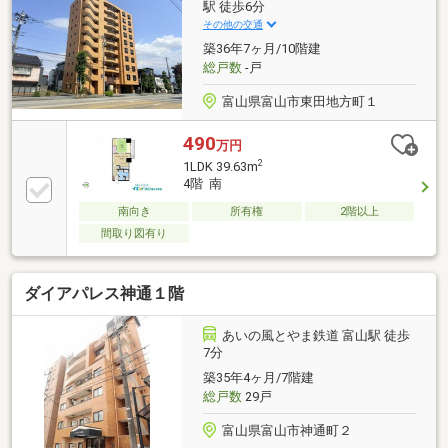
駅 徒歩6分
その他の交通
築36年7ヶ月/10階建
総戸数
-戸
富山県富山市東田地方町１
490
万円
2
1LDK 39.63m
4階 南
南向き
所有権
2階以上
間取り図有り
ダイアパレス神通１階
あいの風とやま鉄道 富山駅 徒歩
7分
築35年4ヶ月/7階建
総戸数
29戸
富山県富山市神通町２