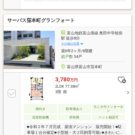
ール高岡までも車で約5分と、毎日のお買い物に便利
な立地です。幹線道路が近く便利な立地ながら、周辺
は静かで穏やかな住宅街。暮らしやすい住環境が整っ
サーパス窪本町グランフォート
ています。6階建ての2階部分で、エレベーター・階段
どちらも利用しやすいお部屋です。2018年にリフォー
ム済み。内窓を施工し、断熱性を高めています。
富山地鉄富山港線 奥田中学校前
駅 徒歩8分
その他の交通
築6年2ヶ月/6階建
総戸数
54戸
富山県富山市窪本町
3,780
万円
2
2LDK 77.38m
3階 南
モニタ付インターホ
南向き
駐車場あり
ン
浴室乾燥機
所有権
ペット相談可
■令和２年７月完成 築浅マンション 販売開始！■駐
車場１台分確定■小型猫・犬２匹飼育可能♪■きれいに