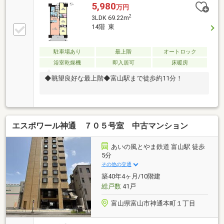
5,980
万円
2
3LDK 69.22m
14階 東
駐車場あり
最上階
オートロック
浴室乾燥機
即入居可
床暖房
◆眺望良好な最上階◆富山駅まで徒歩約11分！
エスポワール神通 ７０５号室 中古マンション
あいの風とやま鉄道 富山駅 徒歩
5分
その他の交通
築40年4ヶ月/10階建
総戸数
41戸
富山県富山市神通本町１丁目