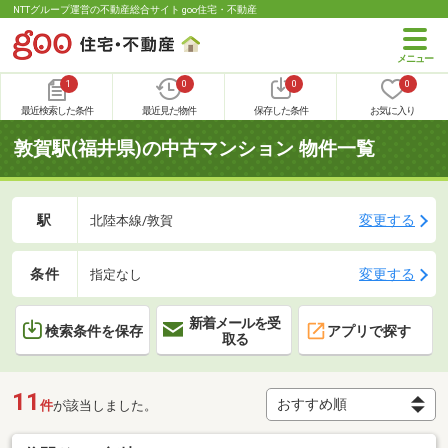
NTTグループ運営の不動産総合サイト goo住宅・不動産
1
0
0
0
最近検索した条件
最近見た物件
保存した条件
お気に入り
敦賀駅(福井県)の中古マンション 物件一覧
駅
変更する
北陸本線/敦賀
条件
変更する
指定なし
新着メールを受
検索条件を保存
アプリで探す
取る
11
件
が該当しました。