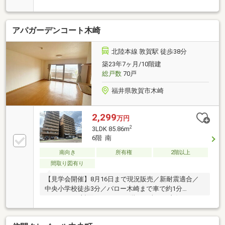
可能です。お電話かメールでご希望日をお知らせくだ
さい。【リフォーム内容】クリーニング、鍵交換、雨
漏り点検、設備点検システムキッチン交換、ユニット
アパガーデンコート木崎
バス交換、トイレ交換、洗面化粧台交換間取変更、玄
関扉交換、室内ドア（一部）交換、床材上張り、シュ
ーズボックス交換、クロス張替え給湯器交換、インタ
北陸本線 敦賀駅 徒歩38分
ーホン設置、火災警報器設置、照明器具交換周【おす
築23年7ヶ月/10階建
すめポイント】・本物件は条件により住宅ローン減税
総戸数
70戸
が適用されます。設・新品の照明器具設置予定なので
入
福井県敦賀市木崎
2,299
万円
2
3LDK 85.86m
6階 南
南向き
所有権
2階以上
間取り図有り
【見学会開催】8月16日まで現況販売／新耐震適合／
中央小学校徒歩3分／バロー木崎まで車で約1分
（500m）／対面キッチン／6階で日当たり良好／