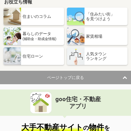
お役立ち情報
「住みたい街」
住まいのコラム
を見つけよう
暮らしのデータ
家賃相場
(補助金・助成金情報)
人気タウン
住宅ローン
ランキング
ページトップに戻る
goo住宅・不動産
アプリ
大手不動産サイト
物件
の
を