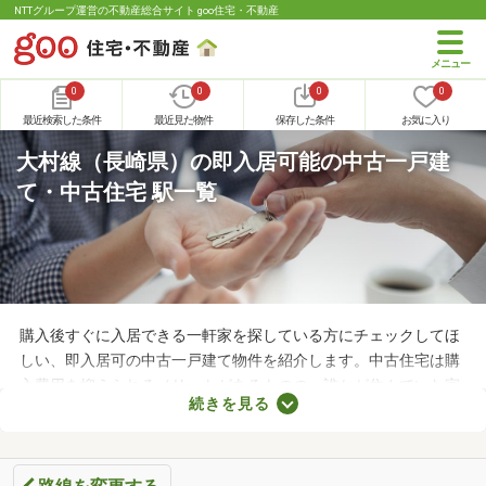
NTTグループ運営の不動産総合サイト goo住宅・不動産
0
0
0
0
最近検索した条件
最近見た物件
保存した条件
お気に入り
大村線（長崎県）の即入居可能の中古一戸建
て・中古住宅 駅一覧
購入後すぐに入居できる一軒家を探している方にチェックしてほ
しい、即入居可の中古一戸建て物件を紹介します。中古住宅は購
入費用を抑えられるメリットがあるものの、誰かが住んでいた家
続きを見る
なのでクリーニングが必須。即入居可の物件はクリーニング済み
なので、購入後すぐに引っ越せますよ。すぐに引っ越さなければ
ならない方は、即入居可の物件から気になる家を見つけてくださ
いね。