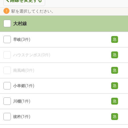
路線を変更する
駅を選択してください。
大村線
早岐
(3件)
急
ハウステンボス
(0件)
急
南風崎
(0件)
急
小串郷
(1件)
急
川棚
(1件)
急
彼杵
(1件)
急