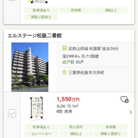
駐車場あり
所有権
2階以上
間取り図有り
エルステージ松阪二番館
近鉄山田線 松阪駅 徒歩26分
築29年8ヶ月/11階建
総戸数
55戸
三重県松阪市川井町
1,550
万円
2
3LDK 72.1m
8階 南東
駐車場あり
即入居可
所有権
エレベーター
2階以上
間取り図有り