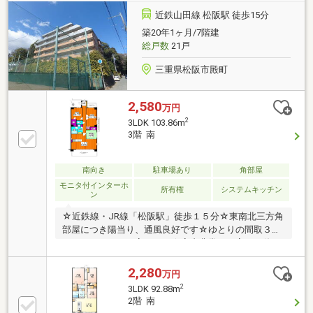
近鉄山田線 松阪駅 徒歩15分
築20年1ヶ月/7階建
総戸数
21戸
三重県松阪市殿町
2,580
万円
2
3LDK 103.86m
3階 南
南向き
駐車場あり
角部屋
モニタ付インターホ
所有権
システムキッチン
ン
☆近鉄線・JR線「松阪駅」徒歩１５分☆東南北三方角
部屋につき陽当り、通風良好です☆ゆとりの間取３Ｌ
ＤＫ（４ＬＤＫに変更可）☆室内非常に丁寧にお使い
です☆スーパー、銀行、病院、市役所等、 周辺生活
施設充実の殿町エリア☆幸小学校まで徒歩５分
2,280
万円
2
3LDK 92.88m
2階 南