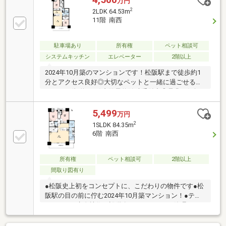
万円
ペースとして多用途に活用できます。ペット飼育可
2
2LDK 64.53m
（規約あり）なので大切なご家族と快適に暮らせる住
11階 南西
まいです。ご内覧予約随時受付中！ぜひお気軽にお問
い合わせください。※災害積立金：月額300円※既存家
具はAIにより削除しております。
駐車場あり
所有権
ペット相談可
システムキッチン
エレベーター
2階以上
2024年10月築のマンションです！松阪駅まで徒歩約1
分とアクセス良好◎大切なペットと一緒に過ごせるマ
ンション(規約あり)内覧予約随時受付中◎是非を気軽
にお問い合わせ下さい！
5,499
万円
2
1SLDK 84.35m
6階 南西
所有権
ペット相談可
2階以上
間取り図有り
●松阪史上初をコンセプトに、こだわりの物件です●松
阪駅の目の前に佇む2024年10月築マンション！●テブ
ラキ―など先進技術の設備有！ ●あなぶきの管理マン
ションです！ ～24時間コールセンターなど充実した生
活～大切なペットと一緒に暮らせるマンションです(規