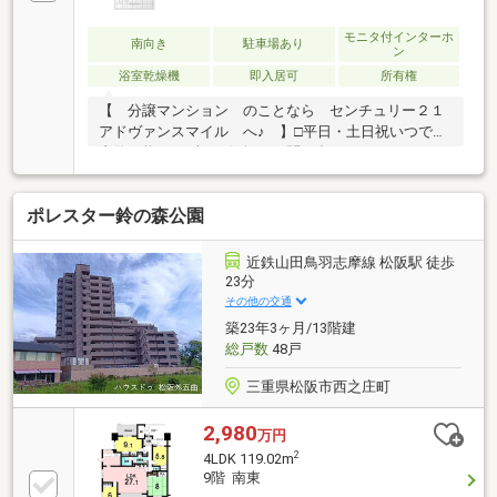
モニタ付インターホ
南向き
駐車場あり
ン
浴室乾燥機
即入居可
所有権
【 分譲マンション のことなら センチュリー２１
アドヴァンスマイル へ♪ 】□平日・土日祝いつでも
内覧可能！まずはお気軽にお問い合わせください□＼
当社おすすめポイント／◆紀勢本線「松阪」駅徒歩15
分！◆松阪の中心部で便利な立地♪◆家族みんながゆ
ポレスター鈴の森公園
ったりくつろげる１8.7帖以上の広々ＬＤK！◆全居室
収納付き！◆ペット可（規約有）
近鉄山田鳥羽志摩線 松阪駅 徒歩
23分
その他の交通
築23年3ヶ月/13階建
総戸数
48戸
三重県松阪市西之庄町
2,980
万円
2
4LDK 119.02m
9階 南東