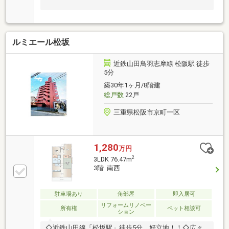
ルミエール松坂
近鉄山田鳥羽志摩線 松阪駅 徒歩
5分
築30年1ヶ月/8階建
総戸数
22戸
三重県松阪市京町一区
1,280
万円
2
3LDK 76.47m
3階 南西
駐車場あり
角部屋
即入居可
リフォームリノベー
所有権
ペット相談可
ション
◇近鉄山田線「松坂駅」徒歩5分 好立地！！◇広々