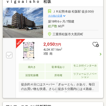
ｖｉｇｏａｉｓｈｏ 松坂
ＪＲ紀勢本線 松阪駅 徒歩30分
その他の交通
築18年6ヶ月/7階建
総戸数
60戸
三重県松阪市大黒田町
2,050
万円
2
4LDK 87.16m
3階 南
モニタ付インターホ
南向き
駐車場あり
ン
リフォームリノベー
浴室乾燥機
所有権
ション
徒歩約４分にはスーパー「ぎゅーとら」があり、毎日
のお買い物も快適。さらに徒歩５分圏内には４路線利
用可能なバス停があり、通勤・通学やお出かけにも便
利な住環境が整っています。また、センサーキーを採
用した高いセキュリティ性も魅力の一つ。エントラン