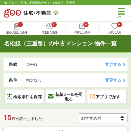
NTTグループ運営の不動産総合サイト goo住宅・不動産
1
0
0
0
最近検索した条件
最近見た物件
保存した条件
お気に入り
名松線（三重県）の中古マンション 物件一覧
路線
変更する
名松線
条件
変更する
指定なし
新着メールを受
検索条件を保存
アプリで探す
取る
15
件
が該当しました。