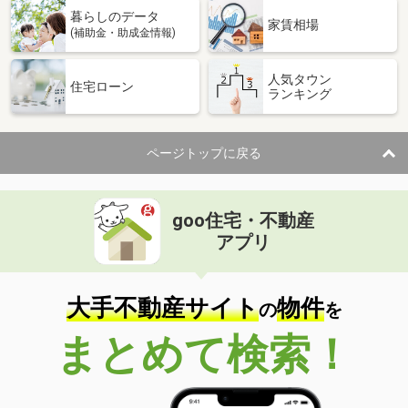
暮らしのデータ
家賃相場
(補助金・助成金情報)
人気タウン
住宅ローン
ランキング
ページトップに戻る
goo住宅・不動産
アプリ
大手不動産サイト
物件
の
を
まとめて検索！