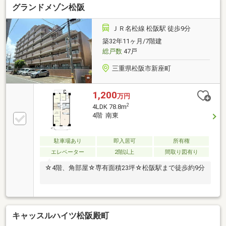
グランドメゾン松阪
約あり)お気軽にお問い合わせください！※災害積立
金：月額300円※家具・家電・什器は付帯しません。
ＪＲ名松線 松阪駅 徒歩9分
築32年11ヶ月/7階建
総戸数
47戸
三重県松阪市新座町
1,200
万円
2
4LDK 78.8m
4階 南東
駐車場あり
即入居可
所有権
エレベーター
2階以上
間取り図有り
☆4階、角部屋☆専有面積23坪☆松阪駅まで徒歩約9分
キャッスルハイツ松阪殿町