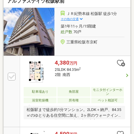
アルファステイツ松阪駅前
スはもちろん、エレベーターも認証された居住階のみ
へ運行する仕組みのため、住民以外が自由に各階へ立
ち入れないよう配慮されています。毎日の暮らしに安
ＪＲ紀勢本線 松阪駅 徒歩1分
心感を与えてくれる設備です。子育てに嬉しい住環
その他の交通
境、リフォーム済みの快適な室内、そして安心のセキ
築1年11ヶ月/15階建
ュリティ。ご家族みんなが心地よく暮らせる住まい
総戸数
70戸
を、ぜひ現地でご体感ください。
三重県松阪市京町
4,380
万円
2
2SLDK 84.35m
2階 南西
モニタ付インターホ
駐車場あり
角部屋
ン
浴室乾燥機
所有権
ペット相談可
松阪駅まで徒歩約1分マンション。2LDK＋納戸、84.35
㎡のゆとりある住空間に加え、2ヶ所のウォークイン
クローゼットを備えており収納力も充実しています。
南西角部屋につき陽当たり・通風良好。パウダールー
ム横にはユーティリティルームがあり、家事や収納ス
4,500