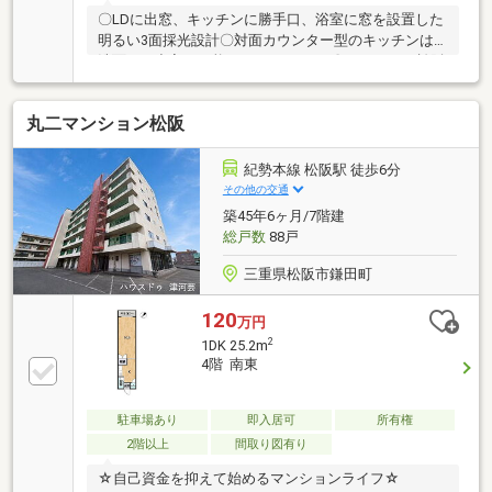
〇LDに出窓、キッチンに勝手口、浴室に窓を設置した
明るい3面採光設計〇対面カウンター型のキッチンは
洗面にも出入り可能な2wayスタイル〇ベーシック松阪
川井町店まで徒歩6分、買い物便利です〇鈴の森公園
は季節を楽しみながらの散歩コースにおすすめ
丸二マンション松阪
紀勢本線 松阪駅 徒歩6分
その他の交通
築45年6ヶ月/7階建
総戸数
88戸
三重県松阪市鎌田町
120
万円
2
1DK 25.2m
4階 南東
駐車場あり
即入居可
所有権
2階以上
間取り図有り
☆自己資金を抑えて始めるマンションライフ☆