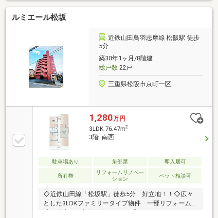
ルミエール松坂
近鉄山田鳥羽志摩線 松阪駅 徒歩
5分
築30年1ヶ月/8階建
総戸数
22戸
三重県松阪市京町一区
1,280
万円
2
3LDK 76.47m
3階 南西
駐車場あり
角部屋
即入居可
リフォームリノベー
所有権
ペット相談可
ション
◇近鉄山田線「松坂駅」徒歩5分 好立地！！◇広々
とした3LDKファミリータイプ物件 一部リフォーム
済・陽当たり良好・住みやすさ◎