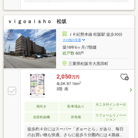
洗面にも出入り可能な2wayスタイル〇ベーシック松阪
川井町店まで徒歩6分、買い物便利です〇鈴の森公園
は季節を楽しみながらの散歩コースにおすすめ
ｖｉｇｏａｉｓｈｏ 松坂
ＪＲ紀勢本線 松阪駅 徒歩30分
その他の交通
築18年6ヶ月/7階建
総戸数
60戸
三重県松阪市大黒田町
2,050
万円
2
4LDK 87.16m
3階 南
モニタ付インターホ
南向き
駐車場あり
ン
リフォームリノベー
浴室乾燥機
所有権
ション
徒歩約４分にはスーパー「ぎゅーとら」があり、毎日
のお買い物も快適。さらに徒歩５分圏内には４路線利