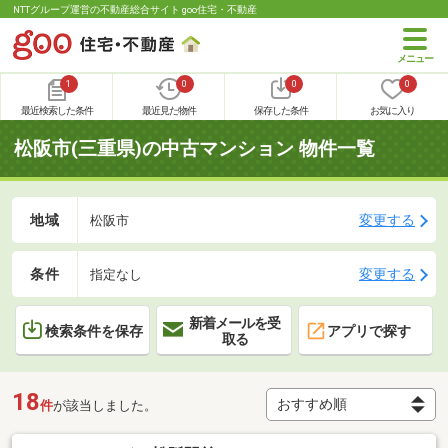
NTTグループ運営の不動産総合サイト goo住宅・不動産
1
0
0
0
最近検索した条件
最近見た物件
保存した条件
お気に入り
松阪市(三重県)の中古マンション 物件一覧
地域
変更する
松阪市
条件
変更する
指定なし
新着メールを受
検索条件を保存
アプリで探す
取る
18
件
が該当しました。