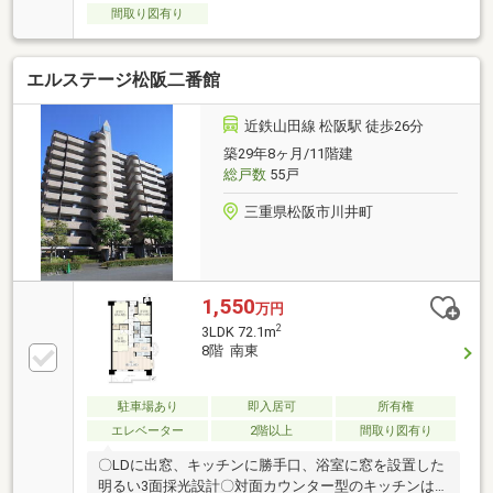
間取り図有り
エルステージ松阪二番館
近鉄山田線 松阪駅 徒歩26分
築29年8ヶ月/11階建
総戸数
55戸
三重県松阪市川井町
1,550
万円
2
3LDK 72.1m
8階 南東
駐車場あり
即入居可
所有権
エレベーター
2階以上
間取り図有り
〇LDに出窓、キッチンに勝手口、浴室に窓を設置した
明るい3面採光設計〇対面カウンター型のキッチンは