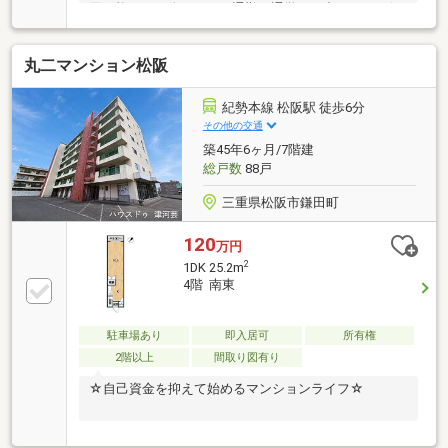
用可能なバス停があり、通勤・通学やお出かけにも便
利な住環境が整っています。また、センサーキーを採
用した高いセキュリティ性も魅力の一つ。エントラン
丸二マンション松阪
スはもちろん、エレベーターも認証された居住階のみ
へ運行する仕組みのため、住民以外が自由に各階へ立
ち入れないよう配慮されています。毎日の暮らしに安
紀勢本線 松阪駅 徒歩6分
心感を与えてくれる設備です。子育てに嬉しい住環
その他の交通
境、リフォーム済みの快適な室内、そして安心のセキ
築45年6ヶ月/7階建
ュリティ。ご家族みんなが心地よく暮らせる住まい
総戸数
88戸
を、ぜひ現地でご体感ください。
三重県松阪市鎌田町
120
万円
2
1DK 25.2m
4階 南東
駐車場あり
即入居可
所有権
2階以上
間取り図有り
☆自己資金を抑えて始めるマンションライフ☆