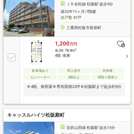
ＪＲ名松線 松阪駅 徒歩9分
築32年11ヶ月/7階建
総戸数
47戸
三重県松阪市新座町
1,200
万円
2
4LDK 78.8m
4階 南東
駐車場あり
即入居可
所有権
エレベーター
2階以上
間取り図有り
☆4階、角部屋☆専有面積23坪☆松阪駅まで徒歩約9分
キャッスルハイツ松阪殿町
近鉄山田線 松阪駅 徒歩15分