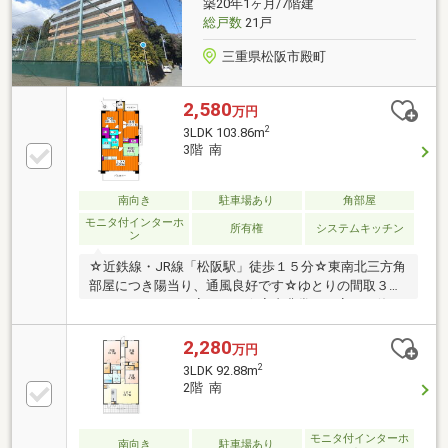
築20年1ヶ月/7階建
総戸数
21戸
三重県松阪市殿町
2,580
万円
2
3LDK 103.86m
3階 南
南向き
駐車場あり
角部屋
モニタ付インターホ
所有権
システムキッチン
ン
☆近鉄線・JR線「松阪駅」徒歩１５分☆東南北三方角
部屋につき陽当り、通風良好です☆ゆとりの間取３Ｌ
ＤＫ（４ＬＤＫに変更可）☆室内非常に丁寧にお使い
です☆スーパー、銀行、病院、市役所等、 周辺生活
施設充実の殿町エリア☆幸小学校まで徒歩５分
2,280
万円
2
3LDK 92.88m
2階 南
モニタ付インターホ
南向き
駐車場あり