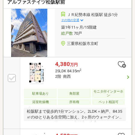
アルファステイツ松阪駅前
ＪＲ紀勢本線 松阪駅 徒歩1分
その他の交通
築1年11ヶ月/15階建
総戸数
70戸
三重県松阪市京町
4,380
万円
2
2SLDK 84.35m
2階 南西
モニタ付インターホ
駐車場あり
角部屋
ン
浴室乾燥機
所有権
ペット相談可
松阪駅まで徒歩約1分マンション。2LDK＋納戸、84.35
㎡のゆとりある住空間に加え、2ヶ所のウォークイン
クローゼットを備えており収納力も充実しています。
南西角部屋につき陽当たり・通風良好。パウダールー
ム横にはユーティリティルームがあり、家事や収納ス