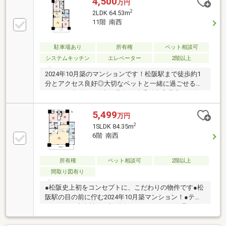
4,500
万円
ペースとして多用途に活用できます。ペット飼育可
2
2LDK 64.53m
（規約あり）なので大切なご家族と快適に暮らせる住
11階 南西
まいです。ご内覧予約随時受付中！ぜひお気軽にお問
い合わせください。※災害積立金：月額300円※既存家
具はAIにより削除しております。
駐車場あり
所有権
ペット相談可
システムキッチン
エレベーター
2階以上
2024年10月築のマンションです！松阪駅まで徒歩約1
分とアクセス良好◎大切なペットと一緒に過ごせるマ
ンション(規約あり)内覧予約随時受付中◎是非を気軽
にお問い合わせ下さい！
5,499
万円
2
1SLDK 84.35m
6階 南西
所有権
ペット相談可
2階以上
間取り図有り
●松阪史上初をコンセプトに、こだわりの物件です●松
阪駅の目の前に佇む2024年10月築マンション！●テブ
ラキ―など先進技術の設備有！ ●あなぶきの管理マン
ションです！ ～24時間コールセンターなど充実した生
活～大切なペットと一緒に暮らせるマンションです(規