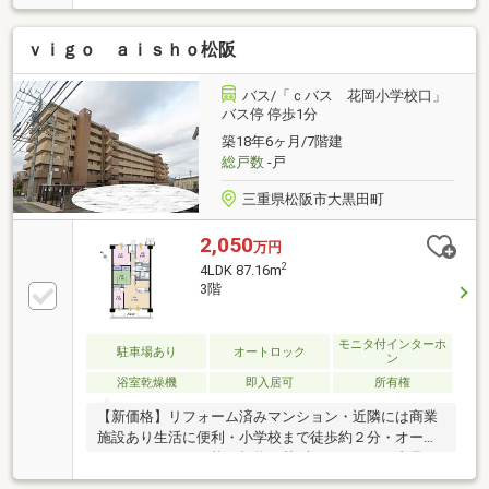
ｖｉｇｏ ａｉｓｈｏ松阪
バス/「ｃバス 花岡小学校口」
バス停 停歩1分
築18年6ヶ月/7階建
総戸数
-戸
三重県松阪市大黒田町
2,050
万円
2
4LDK 87.16m
3階
モニタ付インターホ
駐車場あり
オートロック
ン
浴室乾燥機
即入居可
所有権
【新価格】リフォーム済みマンション・近隣には商業
施設あり生活に便利・小学校まで徒歩約２分・オート
ロック・ペット可能（規約に基ずく）いつでも内見可
能