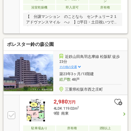
ン
浴室乾燥機
即入居可
所有権
【 分譲マンション のことなら センチュリー２１
アドヴァンスマイル へ♪ 】□平日・土日祝いつでも
内覧可能！まずはお気軽にお問い合わせください□＼
当社おすすめポイント／◆紀勢本線「松阪」駅徒歩15
分！◆松阪の中心部で便利な立地♪◆家族みんながゆ
ポレスター鈴の森公園
ったりくつろげる１8.7帖以上の広々ＬＤK！◆全居室
収納付き！◆ペット可（規約有）
近鉄山田鳥羽志摩線 松阪駅 徒歩
23分
その他の交通
築23年3ヶ月/13階建
総戸数
48戸
三重県松阪市西之庄町
2,980
万円
2
4LDK 119.02m
9階 南東
駐車場あり
所有権
2階以上