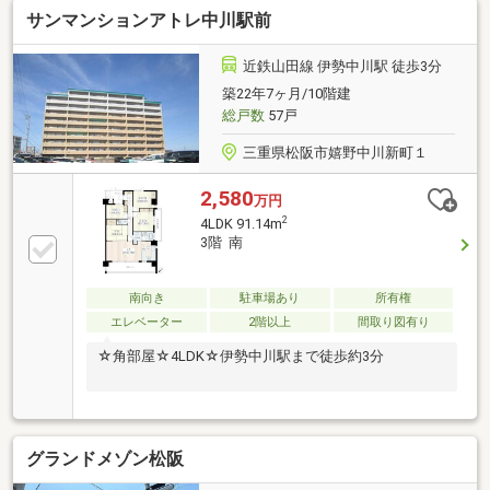
サンマンションアトレ中川駅前
約あり)お気軽にお問い合わせください！※災害積立
金：月額300円※家具・家電・什器は付帯しません。
近鉄山田線 伊勢中川駅 徒歩3分
築22年7ヶ月/10階建
総戸数
57戸
三重県松阪市嬉野中川新町１
2,580
万円
2
4LDK 91.14m
3階 南
南向き
駐車場あり
所有権
エレベーター
2階以上
間取り図有り
☆角部屋☆4LDK☆伊勢中川駅まで徒歩約3分
グランドメゾン松阪