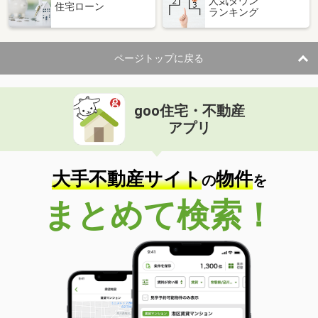
人気タウン
住宅ローン
ランキング
ページトップに戻る
goo住宅・不動産
アプリ
大手不動産サイト
物件
の
を
まとめて検索！