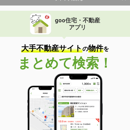
goo住宅・不動産
アプリ
大手不動産サイト
物件
の
を
まとめて検索！