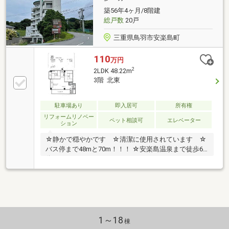
築56年4ヶ月/8階建
総戸数
20戸
三重県鳥羽市安楽島町
110
万円
2
2LDK 48.22m
3階 北東
駐車場あり
即入居可
所有権
リフォームリノベー
ペット相談可
エレベーター
ション
☆静かで穏やかです ☆清潔に使用されています ☆
バス停まで48mと70m！！！ ☆安楽島温泉まで徒歩6
分！!
1～18
棟