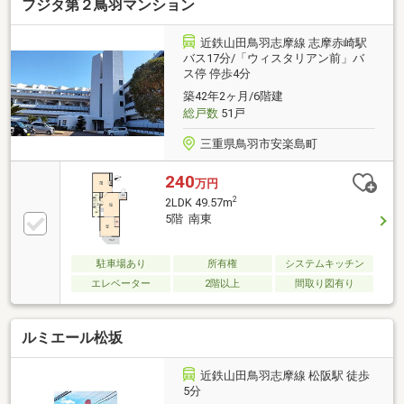
フジタ第２鳥羽マンション
近鉄山田鳥羽志摩線 志摩赤崎駅
バス17分/「ウィスタリアン前」バ
ス停 停歩4分
築42年2ヶ月/6階建
総戸数
51戸
三重県鳥羽市安楽島町
240
万円
2
2LDK 49.57m
5階 南東
駐車場あり
所有権
システムキッチン
エレベーター
2階以上
間取り図有り
ルミエール松坂
近鉄山田鳥羽志摩線 松阪駅 徒歩
5分