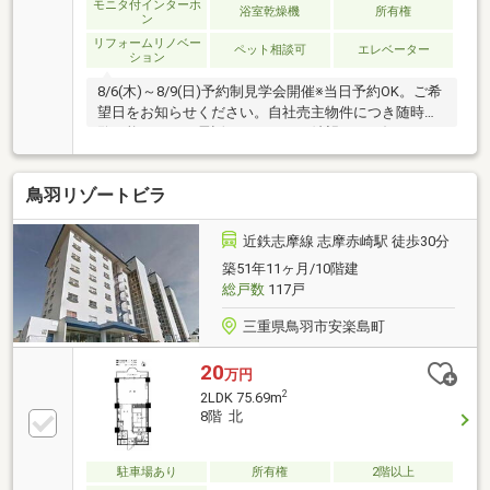
モニタ付インターホ
浴室乾燥機
所有権
ン
リフォームリノベー
ペット相談可
エレベーター
ション
8/6(木)～8/9(日)予約制見学会開催※当日予約OK。ご希
望日をお知らせください。自社売主物件につき随時内
覧可能です。お電話かメールでご希望日をお知らせく
ださい。【おすすめポイント】・本物件は条件により
住宅ローン減税が適用されます。・ペット可（小型の
鳥羽リゾートビラ
み制限有）【リフォーム内容】・システムキッチン交
換、ユニットバス交換、トイレ交換、洗面化粧台交
換・床材上張り、クロス張替え・給湯器交換、照明器
近鉄志摩線 志摩赤崎駅 徒歩30分
具交換【周辺施設】・明倫小学校まで約1000ｍ（徒歩
築51年11ヶ月/10階建
約13分）・倉田山中学校まで約1300ｍ（徒歩約17
総戸数
117戸
分）・ぎゅーとらTRYmart八軒通
三重県鳥羽市安楽島町
20
万円
2
2LDK 75.69m
8階 北
駐車場あり
所有権
2階以上