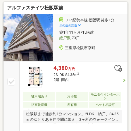
用した高いセキュリティ性も魅力の一つ。エントラン
アルファステイツ松阪駅前
スはもちろん、エレベーターも認証された居住階のみ
へ運行する仕組みのため、住民以外が自由に各階へ立
ち入れないよう配慮されています。毎日の暮らしに安
ＪＲ紀勢本線 松阪駅 徒歩1分
心感を与えてくれる設備です。子育てに嬉しい住環
その他の交通
境、リフォーム済みの快適な室内、そして安心のセキ
築1年11ヶ月/15階建
ュリティ。ご家族みんなが心地よく暮らせる住まい
総戸数
70戸
を、ぜひ現地でご体感ください。
三重県松阪市京町
4,380
万円
2
2SLDK 84.35m
2階 南西
モニタ付インターホ
駐車場あり
角部屋
ン
浴室乾燥機
所有権
ペット相談可
松阪駅まで徒歩約1分マンション。2LDK＋納戸、84.35
㎡のゆとりある住空間に加え、2ヶ所のウォークイン
クローゼットを備えており収納力も充実しています。
南西角部屋につき陽当たり・通風良好。パウダールー