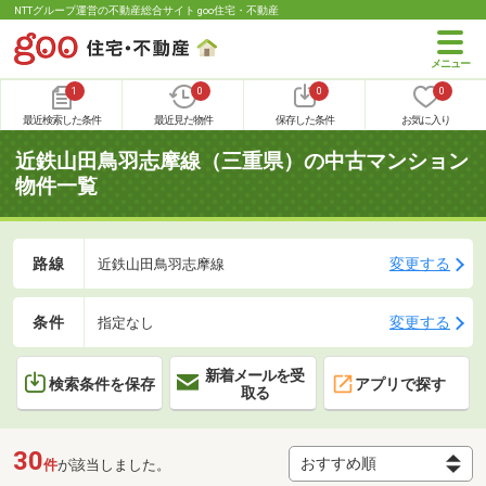
NTTグループ運営の不動産総合サイト goo住宅・不動産
1
0
0
0
最近検索した条件
最近見た物件
保存した条件
お気に入り
近鉄山田鳥羽志摩線（三重県）の中古マンション
物件一覧
路線
変更する
近鉄山田鳥羽志摩線
条件
変更する
指定なし
新着メールを受
検索条件を保存
アプリで探す
取る
30
件
が該当しました。