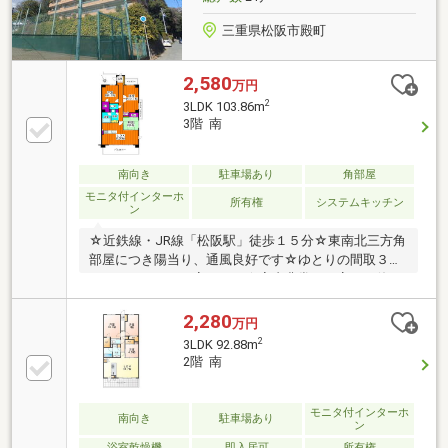
三重県松阪市殿町
2,580
万円
2
3LDK 103.86m
3階 南
南向き
駐車場あり
角部屋
モニタ付インターホ
所有権
システムキッチン
ン
☆近鉄線・JR線「松阪駅」徒歩１５分☆東南北三方角
部屋につき陽当り、通風良好です☆ゆとりの間取３Ｌ
ＤＫ（４ＬＤＫに変更可）☆室内非常に丁寧にお使い
です☆スーパー、銀行、病院、市役所等、 周辺生活
施設充実の殿町エリア☆幸小学校まで徒歩５分
2,280
万円
2
3LDK 92.88m
2階 南
モニタ付インターホ
南向き
駐車場あり
ン
浴室乾燥機
即入居可
所有権