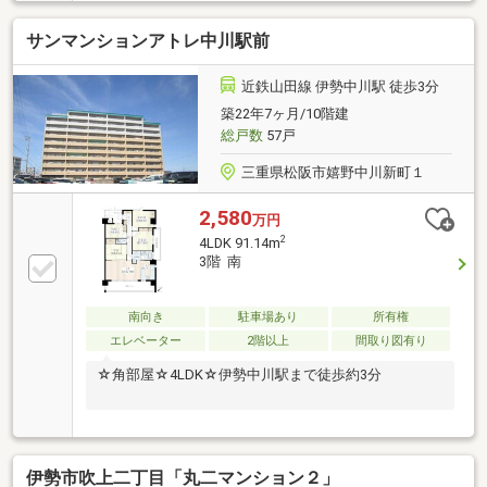
ションです！ ～24時間コールセンターなど充実した生
活～大切なペットと一緒に暮らせるマンションです(規
サンマンションアトレ中川駅前
約あり)お気軽にお問い合わせください！※災害積立
金：月額300円※家具・家電・什器は付帯しません。
近鉄山田線 伊勢中川駅 徒歩3分
築22年7ヶ月/10階建
総戸数
57戸
三重県松阪市嬉野中川新町１
2,580
万円
2
4LDK 91.14m
3階 南
南向き
駐車場あり
所有権
エレベーター
2階以上
間取り図有り
☆角部屋☆4LDK☆伊勢中川駅まで徒歩約3分
伊勢市吹上二丁目「丸二マンション２」