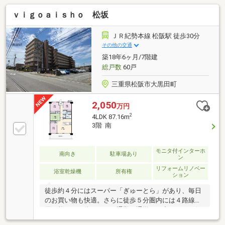
ｖｉｇｏａｉｓｈｏ 松坂
ＪＲ紀勢本線 松阪駅 徒歩30分
その他の交通
築18年6ヶ月/7階建
総戸数
60戸
三重県松阪市大黒田町
2,050
万円
2
4LDK 87.16m
3階 南
モニタ付インターホ
南向き
駐車場あり
ン
リフォームリノベー
浴室乾燥機
所有権
ション
徒歩約４分にはスーパー「ぎゅーとら」があり、毎日
のお買い物も快適。さらに徒歩５分圏内には４路線利
用可能なバス停があり、通勤・通学やお出かけにも便
利な住環境が整っています。また、センサーキーを採