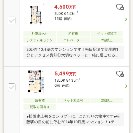
ム横にはユーティリティルームがあり、家事や収納ス
4,500
万円
ペースとして多用途に活用できます。ペット飼育可
2
2LDK 64.53m
（規約あり）なので大切なご家族と快適に暮らせる住
11階 南西
まいです。ご内覧予約随時受付中！ぜひお気軽にお問
い合わせください。※災害積立金：月額300円※既存家
具はAIにより削除しております。
駐車場あり
所有権
ペット相談可
システムキッチン
エレベーター
2階以上
2024年10月築のマンションです！松阪駅まで徒歩約1
分とアクセス良好◎大切なペットと一緒に過ごせるマ
ンション(規約あり)内覧予約随時受付中◎是非を気軽
にお問い合わせ下さい！
5,499
万円
2
1SLDK 84.35m
6階 南西
所有権
ペット相談可
2階以上
間取り図有り
●松阪史上初をコンセプトに、こだわりの物件です●松
阪駅の目の前に佇む2024年10月築マンション！●テブ
ラキ―など先進技術の設備有！ ●あなぶきの管理マン