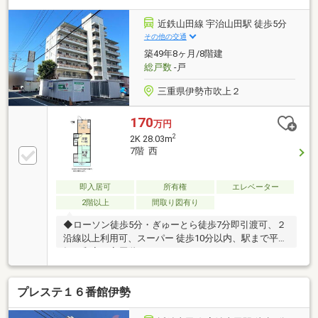
近鉄山田線 宇治山田駅 徒歩5分
その他の交通
築49年8ヶ月/8階建
総戸数
-戸
三重県伊勢市吹上２
170
万円
2
2K 28.03m
7階 西
即入居可
所有権
エレベーター
2階以上
間取り図有り
◆ローソン徒歩5分・ぎゅーとら徒歩7分即引渡可、２
沿線以上利用可、スーパー 徒歩10分以内、駅まで平
坦、和室、高層階、エレベーター
プレステ１６番館伊勢