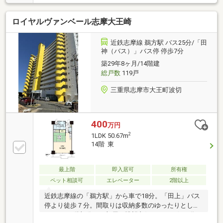
川井町店まで徒歩6分、買い物便利です〇鈴の森公園
は季節を楽しみながらの散歩コースにおすすめ
ロイヤルヴァンベール志摩大王崎
近鉄志摩線 鵜方駅 バス25分/「田
神（バス）」バス停 停歩7分
築29年8ヶ月/14階建
総戸数
119戸
三重県志摩市大王町波切
400
万円
2
1LDK 50.67m
14階 東
最上階
即入居可
所有権
ペット相談可
エレベーター
2階以上
近鉄志摩線の「鵜方駅」から車で18分。「田上」バス
停より徒歩７分。間取りは収納多数のゆったりとした
1LDK。14階部分のお部屋で眺望良好です！西側の為、