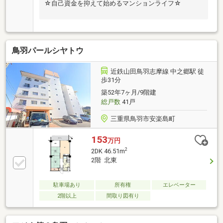
☆自己資金を抑えて始めるマンションライフ☆
鳥羽パールシヤトウ
近鉄山田鳥羽志摩線 中之郷駅 徒
歩31分
築52年7ヶ月/9階建
総戸数
41戸
三重県鳥羽市安楽島町
153
万円
2
2DK 46.51m
2階 北東
駐車場あり
所有権
エレベーター
2階以上
間取り図有り