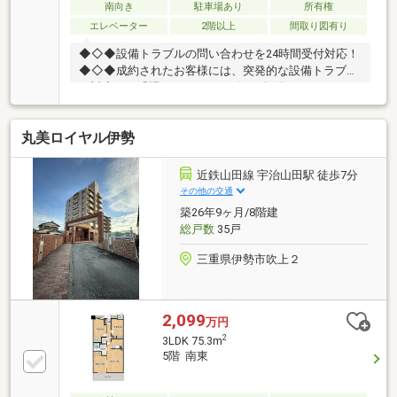
南向き
駐車場あり
所有権
エレベーター
2階以上
間取り図有り
◆◇◆設備トラブルの問い合わせを24時間受付対応！
◆◇◆成約されたお客様には、突発的な設備トラブル
に対応する「駆けつけ」サービスを提供しておりま
す。24時間365日コールセンター対応！30分以内の一
次応急処置を無料にて行います。※対象期間：物件引
丸美ロイヤル伊勢
き渡し日の翌月末まで※対象者・対象設備・その他諸
条件あり
近鉄山田線 宇治山田駅 徒歩7分
その他の交通
築26年9ヶ月/8階建
総戸数
35戸
三重県伊勢市吹上２
2,099
万円
2
3LDK 75.3m
5階 南東