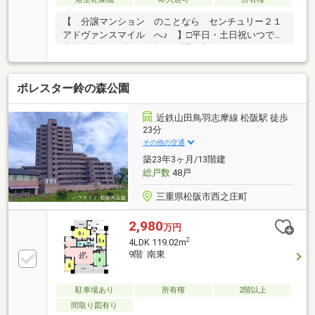
【 分譲マンション のことなら センチュリー２１
アドヴァンスマイル へ♪ 】□平日・土日祝いつでも
内覧可能！まずはお気軽にお問い合わせください□＼
当社おすすめポイント／◆紀勢本線「松阪」駅徒歩15
分！◆松阪の中心部で便利な立地♪◆家族みんながゆ
ポレスター鈴の森公園
ったりくつろげる１8.7帖以上の広々ＬＤK！◆全居室
収納付き！◆ペット可（規約有）
近鉄山田鳥羽志摩線 松阪駅 徒歩
23分
その他の交通
築23年3ヶ月/13階建
総戸数
48戸
三重県松阪市西之庄町
2,980
万円
2
4LDK 119.02m
9階 南東
駐車場あり
所有権
2階以上
間取り図有り