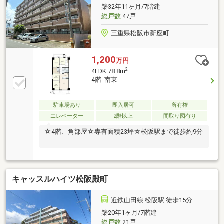
築32年11ヶ月/7階建
総戸数
47戸
三重県松阪市新座町
1,200
万円
2
4LDK 78.8m
4階 南東
駐車場あり
即入居可
所有権
エレベーター
2階以上
間取り図有り
☆4階、角部屋☆専有面積23坪☆松阪駅まで徒歩約9分
キャッスルハイツ松阪殿町
近鉄山田線 松阪駅 徒歩15分
築20年1ヶ月/7階建
総戸数
21戸