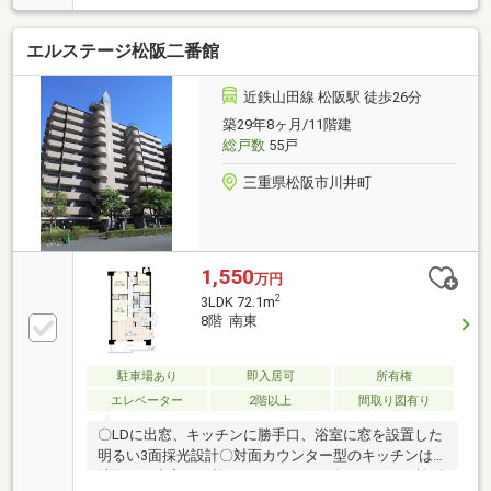
エルステージ松阪二番館
近鉄山田線 松阪駅 徒歩26分
築29年8ヶ月/11階建
総戸数
55戸
三重県松阪市川井町
1,550
万円
2
3LDK 72.1m
8階 南東
駐車場あり
即入居可
所有権
エレベーター
2階以上
間取り図有り
〇LDに出窓、キッチンに勝手口、浴室に窓を設置した
明るい3面採光設計〇対面カウンター型のキッチンは
洗面にも出入り可能な2wayスタイル〇ベーシック松阪