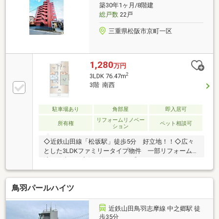
築30年1ヶ月/8階建
総戸数
22戸
三重県松阪市京町一区
1,280
万円
2
3LDK 76.47m
3階 南西
駐車場あり
角部屋
即入居可
リフォームリノベー
所有権
ペット相談可
ション
◇近鉄山田線「松坂駅」徒歩5分 好立地！！◇広々
とした3LDKファミリータイプ物件 一部リフォーム
済・陽当たり良好・住みやすさ◎
鳥羽パールハイツ
近鉄山田鳥羽志摩線 中之郷駅 徒
歩35分