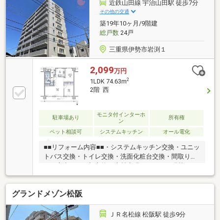
近鉄山田線 宇治山田駅 徒歩7分
その他の交通
築19年10ヶ月/9階建
総戸数
24戸
三重県伊勢市岩渕１
2,099
万円
2
1LDK 74.63m
2階 西
モニタ付インターホ
駐車場あり
所有権
ン
ペット相談可
システムキッチン
オール電化
■■リフォーム内容■■・システムキッチン交換・ユニッ
トバス交換・トイレ交換・洗面化粧台交換・間取り変
更・室内ドア一部交換・床材上張り・クロス張替え・
照明交換など
グランドメゾン松阪
ＪＲ名松線 松阪駅 徒歩9分