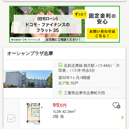
夕陽も綺麗です。(天候による)ペット飼育可（細則あ
り）BS設置済、インターネット提供なし【その他専有
面積】アルコーブ面積：0.62㎡※変動費あり 水道料：
毎月請求
オーシャンプラザ志摩
近鉄志摩線 鵜方駅 バス44分/「片
田東」バス停 停歩2分
築52年1ヶ月/4階建
総戸数
55戸
三重県志摩市志摩町片田
95
万円
2
1LDK 42.26m
2階 南