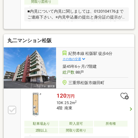
間取り図有り
■内見について内見に関しましては、0120104176まで
ご連絡下さい。※内見申込書の提出と身分証の提示が
必要です。■その他維持費(オーナー様負担)組合費：
1050円（月額）■交通近鉄志摩線/志摩赤崎駅 徒歩30分
■設備等駐車場、エレベーター、防犯カメラ
丸二マンション松阪
紀勢本線 松阪駅 徒歩6分
その他の交通
築45年6ヶ月/7階建
総戸数
88戸
三重県松阪市鎌田町
120
万円
2
1DK 25.2m
4階 南東
駐車場あり
即入居可
所有権
2階以上
間取り図有り