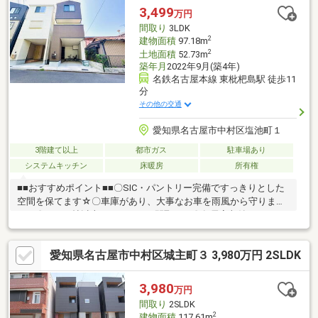
環境！◆南側約5.3ｍの公道に面し、陽光がやさしく差し込みます
3,499
万円
◆「業務スーパー 黄金店」まで徒歩約6分、毎日のお買い物に便
間取り
3LDK
利な立地も嬉しいポイントです！
2
建物面積
97.18m
2
土地面積
52.73m
築年月
2022年9月(築4年)
名鉄名古屋本線 東枇杷島駅 徒歩11
分
その他の交通
愛知県名古屋市中村区塩池町１
3階建て以上
都市ガス
駐車場あり
システムキッチン
床暖房
所有権
■■おすすめポイント■■〇SIC・パントリー完備ですっきりとした
空間を保てます☆〇車庫があり、大事なお車を雨風から守りま
す！〇LDK16帖以上のゆとりある間取り！〇各居室収納スペース
付き！〇閑静な住宅街で落ち着いた暮らしが可能です！■■周辺環
境■■・名鉄名古屋本線「東枇杷島」駅 徒歩約11分・地下鉄東山
愛知県名古屋市中村区城主町３ 3,980万円 2SLDK
線「本陣」駅 徒歩約17分・日比津小学校 徒歩約7分・日比津
中学校 徒歩約7分・新富のぞみ保育園 徒歩約3分・コノミヤ日
比津店 徒歩約10分・ミニストップ名古屋猪之越町店 徒歩約4
3,980
万円
分＝＝＝＝＝＝＝＝＝ご内覧をご希望の際はナカジツまでお問い
間取り
2SLDK
合わせくださいませ☆
2
建物面積
117.61m