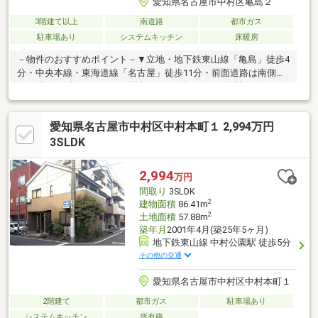
愛知県名古屋市中村区亀島２
3階建て以上
南道路
都市ガス
駐車場あり
システムキッチン
床暖房
－物件のおすすめポイント－▼立地・地下鉄東山線「亀島」徒歩4
分・中央本線・東海道線「名古屋」徒歩11分・前面道路は南側公
道▼特徴・プライバシーに配慮された2階リビング設計・動線が短
いL字型の対面式キッチン、食洗機・窓有・納戸は窓・収納付で多
用途に使用可能・3階に南面バルコニーを設置・ビルドイン車庫有
愛知県名古屋市中村区中村本町１ 2,994万円
(車種による)▼設備・床暖房(LD)・浴室1616サイズ／浴室暖房乾
燥機・トイレ2カ所有・SIC※容積率は前面道路幅員により240%に
3SLDK
制限されます■ ご希望の住まい探しをお手伝いします
━━━━━・・・物件の詳細・ご相談はお気軽にお問い合わせく
2,994
万円
ださい。
間取り
3SLDK
2
建物面積
86.41m
2
土地面積
57.88m
築年月
2001年4月(築25年5ヶ月)
地下鉄東山線 中村公園駅 徒歩5分
その他の交通
愛知県名古屋市中村区中村本町１
2階建て
都市ガス
駐車場あり
システムキッチン
所有権