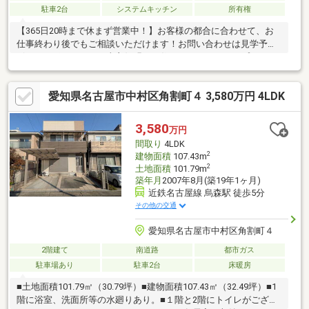
駐車2台
システムキッチン
所有権
【365日20時まで休まず営業中！】お客様の都合に合わせて、お
仕事終わり後でもご相談いただけます！お問い合わせは見学予約
ボタンをポチッ！＼日当良好明るい住まい、ゆとりあるプラン／
◎お掃除やお料理がしやすい収納豊富の上質空間◎浴室、洗面台
などご家族でゆったりと使用可能です＼景観良し、お買い物や子
愛知県名古屋市中村区角割町４ 3,580万円 4LDK
育て環境も良し／◎近隣には緑・公園・子育て施設などお子様一
緒の生活も充実◎日当たりが心地よく毎日気持ちよく生活◎お財
布に優しいスーパーも近くに複数ございます◎交通量少ない緑豊
3,580
万円
かな住宅街
間取り
4LDK
2
建物面積
107.43m
2
土地面積
101.79m
築年月
2007年8月(築19年1ヶ月)
近鉄名古屋線 烏森駅 徒歩5分
その他の交通
愛知県名古屋市中村区角割町４
2階建て
南道路
都市ガス
駐車場あり
駐車2台
床暖房
■土地面積101.79㎡（30.79坪）■建物面積107.43㎡（32.49坪）■1
階に浴室、洗面所等の水廻りあり。■１階と2階にトイレがござい