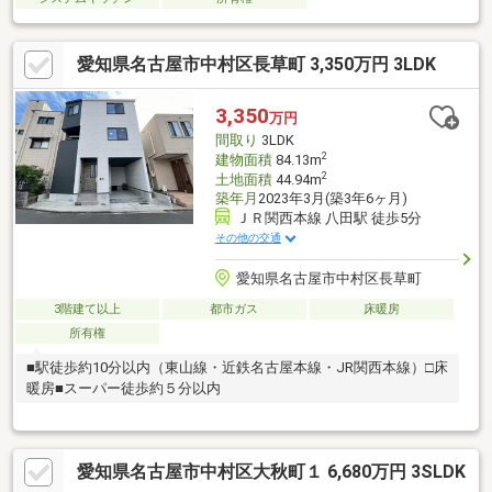
愛知県名古屋市中村区長草町 3,350万円 3LDK
3,350
万円
間取り
3LDK
2
建物面積
84.13m
2
土地面積
44.94m
築年月
2023年3月(築3年6ヶ月)
ＪＲ関西本線 八田駅 徒歩5分
その他の交通
愛知県名古屋市中村区長草町
3階建て以上
都市ガス
床暖房
所有権
■駅徒歩約10分以内（東山線・近鉄名古屋本線・JR関西本線）□床
暖房■スーパー徒歩約５分以内
愛知県名古屋市中村区大秋町１ 6,680万円 3SLDK