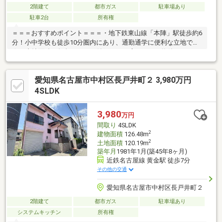
2階建て
都市ガス
駐車場あり
駐車2台
所有権
＝＝＝おすすめポイント＝＝＝・地下鉄東山線「本陣」駅徒歩約6
分！小中学校も徒歩10分圏内にあり、通勤通学に便利な立地です
☆・土地面積65坪超、8LDK+納戸という広々とした物件です！二
世帯住宅など人数が多いご家族でも住んでいただけます♪・1階に
水回りとLDK、3部屋を配置しているので階段を極力使わずに生活
愛知県名古屋市中村区長戸井町２ 3,980万円
することも可能。・お車は並列で2台駐車していただける上、ガレ
ージがついているので雨に濡れる心配もありません☆・納戸と屋
4SLDK
根裏収納を備えているので、使用頻度の少ない季節家電なども気
軽にしまうことができます！・角地のため日当たり・風通し良好
3,980
万円
です◎・周辺は閑静な住宅街で住み良い環境です！
間取り
4SLDK
2
建物面積
126.48m
2
土地面積
120.19m
築年月
1981年1月(築45年8ヶ月)
近鉄名古屋線 黄金駅 徒歩7分
その他の交通
愛知県名古屋市中村区長戸井町２
2階建て
都市ガス
駐車場あり
システムキッチン
所有権