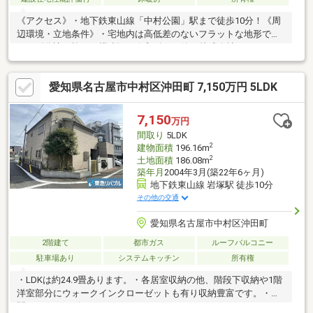
《アクセス》・地下鉄東山線「中村公園」駅まで徒歩10分！《周
辺環境・立地条件》・宅地内は高低差のないフラットな地形で
す。《分譲・施工・構造》・令和2年3月築の株式会社クレストン
ホーム施工の旧分譲住宅！・屋上庭園あり！・駐車2台可能！・収
納スペースが各洋室、廊下等にあります。・WICが2箇所有！・玄
愛知県名古屋市中村区沖田町 7,150万円 5LDK
関部分もあり、ベビーカーや大きな荷物を置くことも可能です！
《道路・方位等》・対象不動産は北側幅員9.1ｍ道路に面していま
す！
7,150
万円
間取り
5LDK
2
建物面積
196.16m
2
土地面積
186.08m
築年月
2004年3月(築22年6ヶ月)
地下鉄東山線 岩塚駅 徒歩10分
その他の交通
愛知県名古屋市中村区沖田町
2階建て
都市ガス
ルーフバルコニー
駐車場あり
システムキッチン
所有権
・LDKは約24.9畳あります。・各居室収納の他、階段下収納や1階
洋室部分にウォークインクローゼットも有り収納豊富です。・玄
関にはシューズインクローゼットがあります。かさばるスーツケ