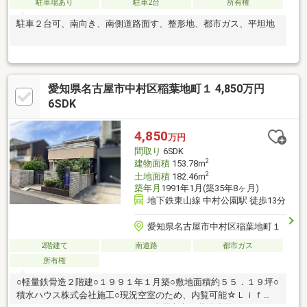
駐車場あり
駐車2台
所有権
駐車２台可、南向き、南側道路面す、整形地、都市ガス、平坦地
愛知県名古屋市中村区稲葉地町１ 4,850万円
6SDK
4,850
万円
間取り
6SDK
2
建物面積
153.78m
2
土地面積
182.46m
築年月
1991年1月(築35年8ヶ月)
地下鉄東山線 中村公園駅 徒歩13分
愛知県名古屋市中村区稲葉地町１
2階建て
南道路
都市ガス
所有権
○軽量鉄骨造２階建○１９９１年１月築○敷地面積約５５．１９坪○
積水ハウス株式会社施工○現況空室のため、内覧可能☆Ｌｉｆ