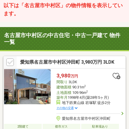
以下は「名古屋市中村区」の物件情報を表示してい
ます。
名古屋市中村区の中古住宅・中古一戸建て 物件
一覧
愛知県名古屋市中村区沖田町 3,980万円 3LDK
3,980
万円
間取り
3LDK
2
建物面積
90.31m
2
土地面積
109.96m
築年月
1998年4月(築28年5ヶ月)
地下鉄東山線 岩塚駅 徒歩2分
その他の交通
愛知県名古屋市中村区沖田町
2階建て
都市ガス
駐車場あり