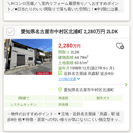
＼IHコンロ完備／＼室内リフォーム履歴有り／＼おすすめポイン
ト／■日当たりのいい間取りで落ち着いた空間に！■中2階には書
斎に使えるスペースも！■ファミリーにはうれしい対面式キッチ
ン！！＼周辺施設の利便性良好です！／◇米野小学校まで・・・
徒歩11分！◇黄金中学校まで・・・徒歩11分！◇業務スーパー黄
愛知県名古屋市中村区北浦町 2,280万円 2LDK
金店まで・・・徒歩6分！◇平和堂豊成店まで・・・徒歩11分！
2,280
万円
間取り
2LDK
2
建物面積
64.79m
2
土地面積
63.61m
築年月
1998年12月(築27年9ヶ月)
近鉄名古屋線 烏森駅 徒歩8分
その他の交通
愛知県名古屋市中村区北浦町
2階建て
南道路
都市ガス
システムキッチン
所有権
－物件のおすすめポイント－▼立地・近鉄名古屋線「烏森」駅 徒
歩8分 他▼特徴・居室への匂い移りが気になりにくい独立型キッ
チン・足を伸ばしてくつろげる和室を配置・洋室はWIC・南向き
バルコニー付・水回り各所に自然換気可能な窓有・各階にトイレ