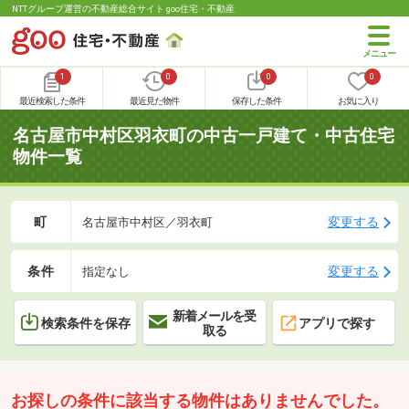
NTTグループ運営の不動産総合サイト goo住宅・不動産
1
0
0
0
最近検索した条件
最近見た物件
保存した条件
お気に入り
名古屋市中村区羽衣町の中古一戸建て・中古住宅
物件一覧
町
変更する
名古屋市中村区／羽衣町
条件
変更する
指定なし
新着メールを受
検索条件を保存
アプリで探す
取る
お探しの条件に該当する物件はありませんでした。