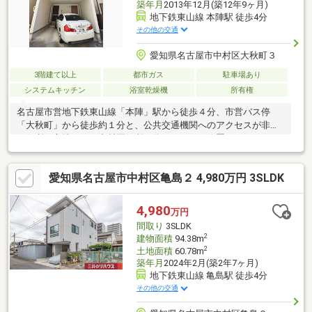
築年月
2013年12月(築12年9ヶ月)
地下鉄東山線 本陣駅 徒歩4分
その他の交通
愛知県名古屋市中村区大秋町３
3階建て以上
都市ガス
駐車場あり
システムキッチン
浴室乾燥機
所有権
名古屋市営地下鉄東山線「本陣」駅から徒歩４分、市営バス停
「大秋町」から徒歩約１分と、公共交通機関へのアクセスが非常
に便利な立地です。中村区役所も約４２０ｍに位置しており、イ
オンモール ナゴヤノリタケガーデンまでは約１．７７ｋｍと生活
の利便性が高い環境です。南・北の２面バルコニーで風通しが良
愛知県名古屋市中村区亀島２ 4,980万円 3SLDK
く、南向きの庭はガーデニングや家庭菜園、ちょっとしたアウト
ドアスペースとして活用可能です。さらに庭には立水栓があり、
お手入れにも適しています。駐車スペースは屋根付きで幅4095ｍ
4,980
万円
ｍ、奥行4340ｍｍ、サイズが大きめの車も駐車可能です。
間取り
3SLDK
2
建物面積
94.38m
2
土地面積
60.78m
築年月
2024年2月(築2年7ヶ月)
地下鉄東山線 亀島駅 徒歩4分
その他の交通