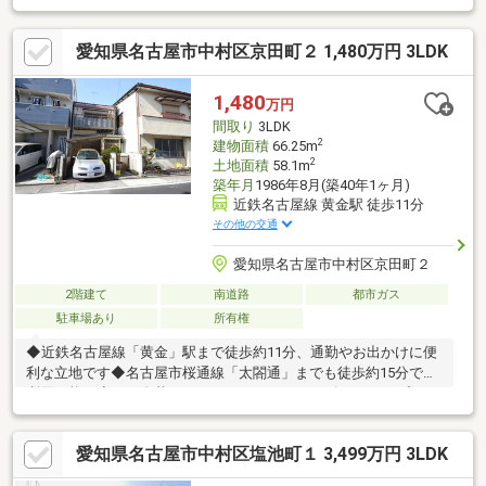
ースやゴルフバックなどの収納にも便利です。・1620坪タイプの
浴室です。・1階トイレは手洗いカウンター付きのトイレでゆとり
愛知県名古屋市中村区京田町２ 1,480万円 3LDK
のあるスペースがございます。・2階15.5帖洋室には洗面台とシャ
ワールームがございます。・2階ルーフバルコニーは奥行約3m以
上あり、ゆとりがございます。・広々としたお庭と屋根付きの物
1,480
万円
置スペースがあります。
間取り
3LDK
2
建物面積
66.25m
2
土地面積
58.1m
築年月
1986年8月(築40年1ヶ月)
近鉄名古屋線 黄金駅 徒歩11分
その他の交通
愛知県名古屋市中村区京田町２
2階建て
南道路
都市ガス
駐車場あり
所有権
◆近鉄名古屋線「黄金」駅まで徒歩約11分、通勤やお出かけに便
利な立地です◆名古屋市桜通線「太閤通」までも徒歩約15分でご
利用可能！◆お一人暮らしにちょうどいいサイズ！1Kタイプのお
住まいです！◆キッチンは扉できちんと分かれているので、お料
理中のニオイがお部屋に広がりにくいのもポイントです◆都市ガ
愛知県名古屋市中村区塩池町１ 3,499万円 3LDK
ス対応で光熱費を抑えながら、毎日の暮らしをスマートに！◆敷
地内にはカースペースを確保し、通勤やお出かけの幅も広がる住