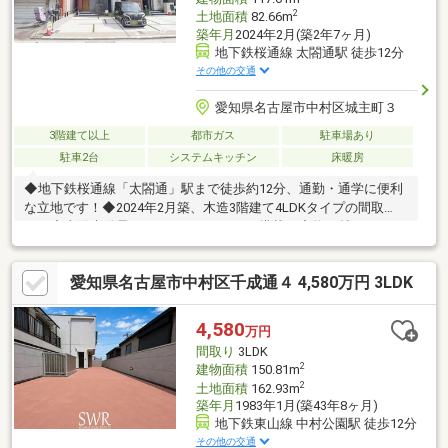
2
土地面積
82.66m
築年月
2024年2月(築2年7ヶ月)
地下鉄桜通線 太閤通駅 徒歩12分
その他の交通
愛知県名古屋市中村区城主町３
3階建て以上
都市ガス
駐車場あり
駐車2台
システムキッチン
床暖房
◆地下鉄桜通線「太閤通」駅まで徒歩約12分、通勤・通学に便利
な立地です！◆2024年2月築、木造3階建て4LDKタイプの間取
り！◆太陽光発電システムエネファーム搭載！◆約17帖のLDKは
人目が気になりにくい2階に設けられ、のんびりお過ごしいただけ
ます！◆全居室収納付、うち1か所はWICでお部屋もすっきり快適
愛知県名古屋市中村区千成通４ 4,580万円 3LDK
です！◆食洗機やタッチレス水栓が採用されたシステムキッチ
ン！◆エアコン1基付き！初期費用が抑えられるのは嬉しいです
ね！◆不在がちな方の心強い味方、宅配ボックス設置！◆前面道
4,580
万円
路は幅員約7.2mと広く開放感たっぷり！◆「日吉小学校」までは
間取り
3LDK
徒歩約2分とお子様の通学も便利です！
2
建物面積
150.81m
2
土地面積
162.93m
築年月
1983年1月(築43年8ヶ月)
地下鉄東山線 中村公園駅 徒歩12分
その他の交通