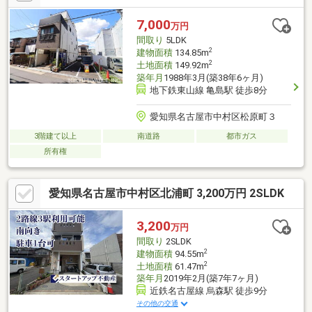
地をご案内させて頂きます！ 是非、お問い合わせお待ちしており
ます!!
7,000
万円
間取り
5LDK
2
建物面積
134.85m
2
土地面積
149.92m
築年月
1988年3月(築38年6ヶ月)
地下鉄東山線 亀島駅 徒歩8分
愛知県名古屋市中村区松原町３
3階建て以上
南道路
都市ガス
所有権
愛知県名古屋市中村区北浦町 3,200万円 2SLDK
3,200
万円
間取り
2SLDK
2
建物面積
94.55m
2
土地面積
61.47m
築年月
2019年2月(築7年7ヶ月)
近鉄名古屋線 烏森駅 徒歩9分
その他の交通