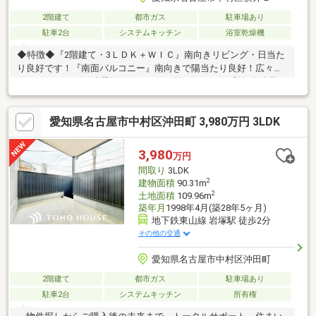
2階建て
都市ガス
駐車場あり
駐車2台
システムキッチン
浴室乾燥機
◆特徴◆『2階建て・3ＬＤＫ＋ＷＩＣ』南向きリビング・日当た
り良好です！『南面バルコニー』南向きで陽当たり良好！広々と
したバルコニーで洗濯物のスペースに困りません！『並列2台駐
車』スペースに余裕をもって駐車が可能です！『大容量収納』全
居室収納付き、ウォークインクローゼット、リビング収納もある
愛知県名古屋市中村区沖田町 3,980万円 3LDK
ため収納スペースには困りません！◆設備仕様◆『リフォーム
済』2025年3月：■水回り：キッチン、洗面、トイレ、給湯器■内
装：クロス全室、フローリング上張り、白蟻点検他
3,980
万円
間取り
3LDK
2
建物面積
90.31m
2
土地面積
109.96m
築年月
1998年4月(築28年5ヶ月)
地下鉄東山線 岩塚駅 徒歩2分
その他の交通
愛知県名古屋市中村区沖田町
2階建て
都市ガス
駐車場あり
駐車2台
システムキッチン
所有権