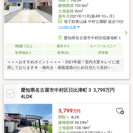
間取り
3SLDK
2
建物面積
103.6m
2
土地面積
92m
築年月
2021年11月(築4年10ヶ月)
地下鉄東山線 中村公園駅 徒歩15分
その他の交通
愛知県名古屋市中村区稲葉地町１
3階建て以上
都市ガス
ルーフバルコニー
駐車場あり
駐車2台
所有権
＝＝＝おすすめポイント＝＝＝・2021年築！室内大変キレイに使
用しております☆・南向き・南面道路のため日当たり良好♪・
3LDKの広々とした間取りです！・各部屋の収納に加え、洗面室床
下収納、納戸、廊下物入も完備！家の中をスッキリと保つことが
できます！・リビング階段を採用しており、家族が顔を合わせや
愛知県名古屋市中村区日比津町３ 3,799万円
すくなっています☆・1階に水回りと洋室があるため、なるべく
階段を使わない生活も可能です！・2階南側にルーフバルコニーが
4LDK
ございます。ちょっとしたアウトドアスペースとして、家族で楽
しんで使用していただけます！・お車は並列で2台駐車可能◎・周
3,799
万円
辺は閑静な住宅街のためファミリー層におすすめです！
間取り
4LDK
2
建物面積
94.29m
2
土地面積
138.18m
築年月
2003年6月(築23年3ヶ月)