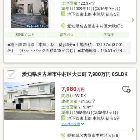
2
土地面積
122.37m
築年月
2009年12月(築16年9ヶ月)
地下鉄東山線 本陣駅 徒歩5分
愛知県名古屋市中村区大秋町１
3階建て以上
都市ガス
所有権
■地下鉄東山線「本陣」駅 徒歩5分■土地面積：122.37㎡(37.01
坪) （セットバック面積3.18㎡含む）■建物面積：146.51㎡(44.31
坪)■間取り：3LDK＋DK■へーベルハウス■太陽光ソーラーパネル
設置■ホームエレベーター付
愛知県名古屋市中村区大日町 7,980万円 8SLDK
7,980
万円
間取り
8SLDK
2
建物面積
431.56m
2
土地面積
215.7m
築年月
1988年6月(築38年3ヶ月)
地下鉄東山線 本陣駅 徒歩6分
その他の交通
愛知県名古屋市中村区大日町