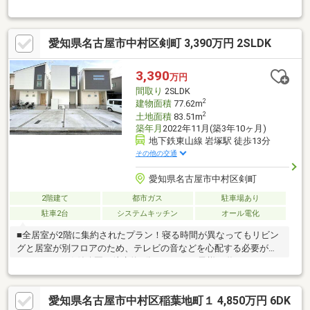
ます。■ウォークインクローゼットあり！各居室の収納スペース
が豊富なため、家全体がすっきり！■ビルトイン食洗機あり、シ
ンクや調理スペースも広々としており、使い勝手の良い設計で
愛知県名古屋市中村区剣町 3,390万円 2SLDK
す。■各居室に床暖房付きです！■室内状態良好です♪
3,390
万円
間取り
2SLDK
2
建物面積
77.62m
2
土地面積
83.51m
築年月
2022年11月(築3年10ヶ月)
地下鉄東山線 岩塚駅 徒歩13分
その他の交通
愛知県名古屋市中村区剣町
2階建て
都市ガス
駐車場あり
駐車2台
システムキッチン
オール電化
■全居室が2階に集約されたプラン！寝る時間が異なってもリビン
グと居室が別フロアのため、テレビの音などを心配する必要があ
りません！■鴨付公園が徒歩約1分のため、お子様と遊んだりワン
ちゃんのお散歩がしやすい環境です！～周辺環境～・岩塚小学
校・・・徒歩9分（650ｍ）・御田中学校・・・徒歩10分（800
愛知県名古屋市中村区稲葉地町１ 4,850万円 6DK
ｍ）・鴨付公園・・・徒歩1分（50ｍ）・アオキスーパー中村