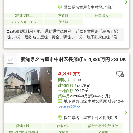
愛知県名古屋市中村区北浦町
3階建て以上
南道路
駐車場あり
システムキッチン
所有権
□2路線3駅利用可能 通勤通学に便利 近鉄名古屋線「烏森」駅
徒歩9分 近鉄名古屋線「黄金」駅徒歩11分 地下鉄東山線「岩
塚」駅徒歩13分□3階建 2SLDK□南向き 陽当たり・通風良好□全
居室収納有□約5.0帖の納戸付きで収納力充実□使い勝手の良いL字
型キッチン□リビングイン階段□トイレ2か所□カースペース1台駐
愛知県名古屋市中村区長筬町５ 4,880万円 3SLDK
車可□コンビニ・スーパー徒歩5分圏内
4,880
万円
間取り
3SLDK
2
建物面積
124.79m
2
土地面積
99.17m
築年月
2020年3月(築6年6ヶ月)
地下鉄東山線 中村公園駅 徒歩10分
その他の交通
愛知県名古屋市中村区長筬町５
3階建て以上
都市ガス
設計住宅性能評価付
建設住宅性能評価付
床暖房
所有権