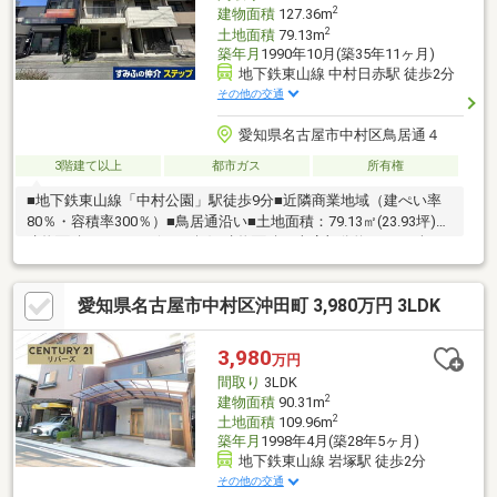
グッズを置いたり雨除けとして使えて便利です！
2
建物面積
127.36m
2
土地面積
79.13m
築年月
1990年10月(築35年11ヶ月)
地下鉄東山線 中村日赤駅 徒歩2分
その他の交通
愛知県名古屋市中村区鳥居通４
3階建て以上
都市ガス
所有権
■地下鉄東山線「中村公園」駅徒歩9分■近隣商業地域（建ぺい率
80％・容積率300％）■鳥居通沿い■土地面積：79.13㎡(23.93坪)■
建物面積：127.36㎡(38.52坪)※建物面積に車庫部分約7.9㎡を含み
ます。■鉄骨造3階建て【ライフインフォメーション】・ミニスト
ップ名古屋第一赤十字病院店まで約340ｍ・名古屋太閤通八郵便
愛知県名古屋市中村区沖田町 3,980万円 3LDK
局まで約300ｍ・中村公園まで約810ｍ・中村区役所まで約1300ｍ
3,980
万円
間取り
3LDK
2
建物面積
90.31m
2
土地面積
109.96m
築年月
1998年4月(築28年5ヶ月)
地下鉄東山線 岩塚駅 徒歩2分
その他の交通