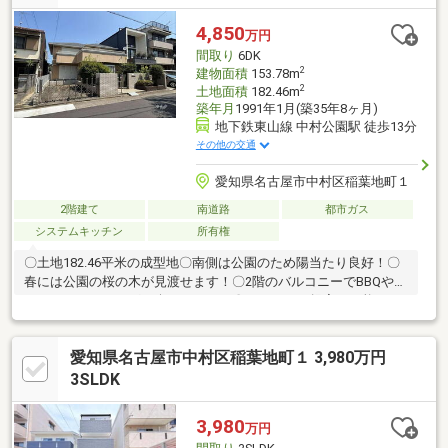
店・・・徒歩19分（1500ｍ）・アオキスーパー烏森店・・・徒歩
17分（1300ｍ）
4,850
万円
間取り
6DK
2
建物面積
153.78m
2
土地面積
182.46m
築年月
1991年1月(築35年8ヶ月)
地下鉄東山線 中村公園駅 徒歩13分
その他の交通
愛知県名古屋市中村区稲葉地町１
2階建て
南道路
都市ガス
システムキッチン
所有権
〇土地182.46平米の成型地〇南側は公園のため陽当たり良好！〇
春には公園の桜の木が見渡せます！〇2階のバルコニーでBBQやプ
ール、ガーデニングが楽しめます！〇リフォーム提案も可能で
す！＼周辺施設／・地下鉄東山線「中村公園」駅 徒歩13分・稲
葉地小学校 徒歩7分・豊正中学校 徒歩7分・ヤマナカ稲葉地
愛知県名古屋市中村区稲葉地町１ 3,980万円
店 徒歩4分・アオキスーパー中村店 徒歩13分・パルマルシェ
中村店 徒歩13分■■定休日なし！夜7時まで営業！当社は定休日
3SLDK
なしで朝10時から夜7時まで営業しております。事前にご希望い
ただけましたら、時間外のご対応も可能です。お気軽にご相談く
3,980
万円
ださい！