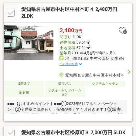
があり、ゆとりをもって利用可能・駐車場有(車種による)▼周辺
愛知県名古屋市中村区中村本町４ 2,480万円
環境・ファミリーマート城西病院前店 徒歩3分(約180m)・スーパ
ー「ナフコトミダ千成店」徒歩7分(約510m)・名古屋市立柳小学
2LDK
校 徒歩9分(約670m)■ ご希望の住まい探しをお手伝いします
━━━━━・・・物件の詳細・ご相談はお気軽にお問い合わせく
2,480
万円
ださい。
間取り
2LDK
2
建物面積
59.61m
2
土地面積
57.31m
築年月
2001年4月(築25年5ヶ月)
地下鉄東山線 中村公園駅 徒歩8分
その他の交通
愛知県名古屋市中村区中村本町４
2階建て
都市ガス
システムキッチン
リフォームリノベーシ
所有権
ョン
■■■【おすすめポイント】■■■①2023年6月フルリノベーショ
ン！②全居室に収納有り！荷物が多くても片付きます！③最寄
り駅から名古屋駅までは電車で4駅と通勤にも便利です！■■■【周
辺環境】■■■①名古屋市営地下鉄 東山線「中村公園」駅 徒
歩：8分②名古屋市営バス 「大宮」停 徒歩：4分※駐車場なし
愛知県名古屋市中村区松原町３ 7,000万円 5LDK
■■■【ご内覧ご希望のお客様へ】■■■ ご都合のよろしい日時に現