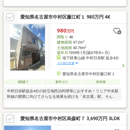
買い物便利なエリアです！※契約不適合責任免責※間取りと現況に
相違がある場合、現況優先とします。◇◆ハウスドゥ天白焼山
◆◇おうち購入に関するすべての手続きをサポート！私たちは名
愛知県名古屋市中村区藤江町１ 980万円 4K
古屋市の地域密着の不動産売買専門会社です。一生で一度のお買
物を全力でお手伝いさせていただきます！
980
万円
間取り
4K
2
建物面積
47.2m
2
土地面積
40.76m
築年月
1959年1月(築67年8ヶ月)
地下鉄東山線 中村日赤駅 徒歩4分
その他の交通
愛知県名古屋市中村区藤江町１
2階建て
都市ガス
所有権
中村日赤駅徒歩4分の好立地民泊利用等におすすめ！リニア中央新
幹線の開業に向けてさらなる発展を続ける「名古屋」駅。そんな
一大ターミナルを日常使いできるポジションが中村区藤江町の魅
力です。〈アクセス〉名古屋市営地下鉄「中村日赤」駅：徒歩4分
名古屋市営地下鉄東山線「本陣」駅：徒歩7分名古屋市営地下鉄東
愛知県名古屋市中村区烏森町７ 3,690万円 3LDK
山線「中村公園」駅：徒歩13分〈周辺環境〉ピアゴ中村店…距離
約660m(徒歩9分)スギドラッグ大門店・・・距離約480m(徒歩6分)
ミニストップ中村日赤前店…距離約150m(徒歩2分)高田内科クリニ