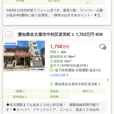
所有権
即入居可
ョン
2024年12月内外装リフォーム済です。最寄り駅・スーパー・公園
が徒歩4分圏内に揃う住環境。－物件のおすすめポイント－▼立
地・地下鉄東山線「岩塚」駅 徒歩2分▼特徴・南側にウッドデッ
キ・お庭有・LDKと隣接する洋室は一体利用も可能・2階各洋室に
面するバルコニー・浴室換気乾燥機付・駐車2台可能(車種によ
愛知県名古屋市中村区若宮町１ 1,750万円 4DK
る)・即お引渡し可能(残金精算後)▼2024年12月内外装リフォーム
済【交換】全室壁クロス、トイレ、洗面台 等【その他】全室フロ
ーリング貼替、外壁塗装▼周辺環境・アオキスーパー烏森店 徒歩
1,750
万円
3分(約230m)・沖田公園 徒歩4分(約250m)
間取り
4DK
2
建物面積
67.88m
2
土地面積
45m
築年月
1979年9月(築47年)
地下鉄桜通線 太閤通駅 徒歩3分
その他の交通
愛知県名古屋市中村区若宮町１
2階建て
南道路
都市ガス
駐車場あり
所有権
◆名古屋駅までも徒歩１３分と好立地！ 複数路線利用可能で
す！◆スーパー、ドラックストア、コンビニ 徒歩１０分以内