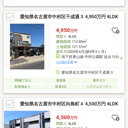
ｅ ｉｎｆｏｒｍａｔｉｏｎ☆ 名古屋市立稲葉地小学
校・・・・・約４３０ｍ 名古屋市立豊正中学校・・・・・・約５
２０ｍ ヤマナカ稲葉地店・・・・・・・・約２００ｍ セブンイレ
愛知県名古屋市中村区千成通３ 4,950万円 4LDK
ブン名古屋稲葉地町店・約１４０ｍ 名古屋稲葉地郵便
局・・・・・・・約４２０ｍ 稲葉地公
園・・・・・・・・・・・ 約５０ｍ
4,950
万円
間取り
4LDK
2
建物面積
113.85m
2
土地面積
121.51m
築年月
2020年6月(築6年3ヶ月)
地下鉄東山線 中村公園駅 徒歩13分
その他の交通
愛知県名古屋市中村区千成通３
3階建て以上
南道路
都市ガス
駐車場あり
駐車2台
システムキッチン
愛知県名古屋市中村区向島町４ 4,500万円 4LDK
4,500
万円
間取り
4LDK
2