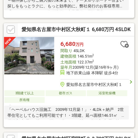
～物件探しからご購入後の未来まで、トータルサポート～住まい
探しをもっとラクに、もっと効率的に。弊社発行のお客様専用
「マイページ」なら、物件比較や内見予約、周辺環境のチェック
までスマホで完結。よく行く場所へのルートや所要時間がわかる
「Door to Door機能」で、通勤・通学時間もスムーズに検索でき
愛知県名古屋市中村区大秋町１ 6,680万円 4SLDK
ます。東宝ハウス名古屋中央では、物件のご紹介にとどまらず、
独自の会員サービス「TOHO HOUSE CLUB」や「未来カレンダ
ー」を活用したライフプランニングを通じて、ご入居後もお客様
6,680
万円
の安心と豊かな暮らしに寄り添い続けます。
間取り
4SLDK
2
建物面積
146.51m
2
土地面積
122.37m
築年月
2009年12月(築16年9ヶ月)
地下鉄東山線 本陣駅 徒歩4分
愛知県名古屋市中村区大秋町１
3階建て以上
都市ガス
浴室乾燥機
所有権
「ヘーベルハウス旧施工 2009年12月築！」・4LDk＋納戸 2世
帯住宅としてもご利用可能です！・3階建、延べ面積146.51㎡ 1
階洋室2部屋(7.3帖、7.0帖) 2階LDK16.3帖 3階洋室2部屋(8帖、8
帖)・ホームエレベーターあり・1階のベランダではガーデニング
を楽しめます。・収納量豊富、ファミリー向けの物件です！・都