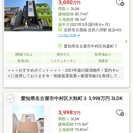
3,690
万円
ック…距離約920m(徒歩4分)上ノ宮公園…距離約280m(徒歩4分)
間取り
3LDK
2
建物面積
90.71m
2
土地面積
58.1m
築年月
2021年5月(築5年4ヶ月)
近鉄名古屋線 近鉄八田駅 徒歩4分
その他の交通
愛知県名古屋市中村区烏森町７
3階建て以上
都市ガス
駐車場あり
駐車2台
システムキッチン
床暖房
＝＝＝おすすめポイント＝＝＝・2021年築の築浅物件！室内キレ
イに使用しております☆・制振装置装着＋耐震等級3を取得して
います！・エコジョーズを採用しているためガス代の削減が期待
できます☆床暖房・浴室暖房乾燥機も完備◎・雨の日も濡れずに
乗り降りできる車庫付き！・1階に水回りと洋室があるレイアウ
愛知県名古屋市中村区大秋町３ 3,998万円 3LDK
ト。階段をあまり使わずに生活していただくことも可能です！・
リビング収納、WICなど収納充実☆＝＝＝周辺環境＝＝＝・近鉄
名古屋線「近鉄八田」駅 徒歩約4分・地下鉄東山線「八田」駅
3,998
万円
徒歩約5分・JR関西本線「八田」駅 徒歩約6分・あおなみ線「小
間取り
3LDK
本」駅 徒歩約6分・柳小学校 徒歩約8分
2
建物面積
115.5m
2
土地面積
75.81m