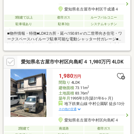
愛知県名古屋市中村区千成通４
3階建て以上
都市ガス
ルーフバルコニー
駐車場あり
駐車3台
システムキッチン
■物件情報・特徴■LDK2カ所・延べ150.81㎡の二世帯向き住宅・ワ
ークスペースハイルーフ駐車可能な電動シャッター付ガレージ■
設備・施設関連■LDK17畳以上4面採光ビルトインエアコン床暖房
ルーフバルコニー陽当・通風・眺望良好II型キッチン2WAYキッチ
ンキッチン吊戸棚カップボード付食器洗浄乾燥機浄水器洗面収納
愛知県名古屋市中村区向島町４ 1,980万円 4LDK
浴室暖房乾燥機24H換気システムTV付バスジェットバスタンクレ
ストイレ節水型・高機能トイレ続和室押入・天袋板の間有モニタ
付インターホンダブルロックキー■住環境・周辺環境■中村公園駅
1,980
万円
徒歩12分名古屋市立千成小学校徒歩3分
間取り
4LDK
2
建物面積
73.11m
2
土地面積
83.76m
築年月
1995年3月(築31年6ヶ月)
地下鉄東山線 中村公園駅 徒歩13分
その他の交通
愛知県名古屋市中村区向島町４
2階建て
南道路
都市ガス