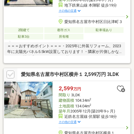
地下鉄東山線 本陣駅 徒歩19分
その他の交通
愛知県名古屋市中村区日比津町３
2階建て
都市ガス
駐車場あり
駐車3台
所有権
＝＝＝おすすめポイント＝＝＝・2025年に外装リフォーム、2023
年に太陽光パネル5.5kW設置しております！・隣家が片側しかな
いため、開放感がありゆったりと暮らしていただけます！・1階の
部屋は引き戸で仕切られており、大きい一部屋としても使用可能
☆・お車は最大で3台駐車でき、さらにカーポートがついている
愛知県名古屋市中村区横井１ 2,599万円 3LDK
ので雨の日でも安心です◎・お庭があるため家庭菜園も楽しめま
す！＝＝＝周辺環境＝＝＝・諏訪小学校 徒歩約6分・日比津中学
校 徒歩約12分・ザ・ビッグエクスプレス日比津店 徒歩約5
2,599
万円
分・日比津公園 徒歩約5分・イオンモールNagoya Noritake
間取り
3LDK
Garden 車約10分
2
建物面積
104.34m
2
土地面積
134.04m
築年月
2005年12月(築20年9ヶ月)
近鉄名古屋線 伏屋駅 徒歩18分
その他の交通
愛知県名古屋市中村区横井１