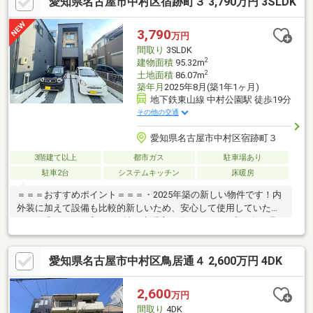
愛知県名古屋市中村区宿跡町３ 3,790万円 3SLDK
心へのアクセスも良好です！・空室の為、内覧可能です！ お気
軽にご連絡ください！
3,790
万円
間取り
3SLDK
2
建物面積
95.32m
2
土地面積
86.07m
築年月
2025年8月(築1年1ヶ月)
地下鉄東山線 中村公園駅 徒歩19分
その他の交通
愛知県名古屋市中村区宿跡町３
3階建て以上
都市ガス
駐車場あり
駐車2台
システムキッチン
床暖房
＝＝＝おすすめポイント＝＝＝・2025年築の新しい物件です！内
外装に加えて設備も比較的新しいため、安心して使用していただ
けます◎・LDKは広々16.6帖！床暖房を備えており、寒い冬も足
元ポカポカ♪・対面キッチン・リビング階段・吹抜など、いつでも
家族で顔を合わせやすい間取りです！・1階にもお部屋があるため
愛知県名古屋市中村区鳥居通４ 2,600万円 4DK
客間や階段をあまり使いたくない方の居室としても◎・洋室のほ
かに納戸がありますが、7帖以上あるのでお部屋としてもお使いい
ただけます！・1階のWICに加え、廊下物入など収納充実しており
2,600
万円
ます！・玄関ポーチの横はピロティのため、自転車やアウトドア
間取り
4DK