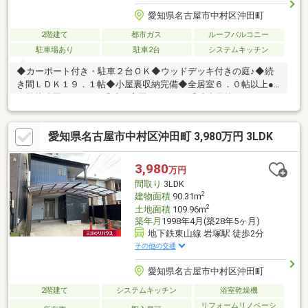
愛知県名古屋市中村区沖田町
2階建て
都市ガス
ルーフバルコニー
駐車場あり
駐車2台
システムキッチン
◆カーポート付き・駐車２台ＯＫ◆ウッドデッキ付きの庭♪◆続
き間ＬＤＫ１９．１帖◆小屋裏収納完備◆全居室６．０帖以上●
飯田幼稚園８４０ｍ●千成保育園６４０ｍ●千成小学校６６０ｍ●
御田中学校６４０ｍ●アオキスーパー烏森店３００ｍ●デイリーヤ
マザキ１５０ｍ●Ｂ＆Ｄ岩塚３８０ｍ●谷内科２５０ｍ●沖田公園
愛知県名古屋市中村区沖田町 3,980万円 3LDK
２８０ｍ《令和６年１２月フルリフォーム済》・システムキッチ
ン新設・ユニットバス新設・洗面台交換 ・トイレ交換 ・給湯
器交換・全室クロス張替え ・フローリング張替え・建具新
3,980
万円
調 ・木部塗装工事・外壁塗装工事一式・ハウスクリーニング
間取り
3LDK
2
建物面積
90.31m
2
土地面積
109.96m
築年月
1998年4月(築28年5ヶ月)
地下鉄東山線 岩塚駅 徒歩2分
その他の交通
愛知県名古屋市中村区沖田町
2階建て
システムキッチン
浴室乾燥機
リフォームリノベーシ