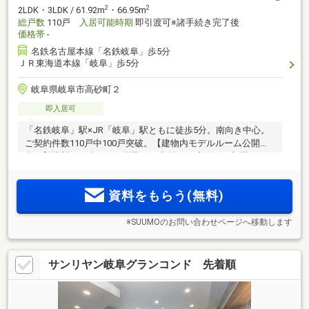
2
2
2LDK・3LDK / 61.92m
・66.95m
総戸数
110戸
入居可能時期
即引渡可※諸手続き完了後
価格帯
-
名鉄名古屋本線「名鉄岐阜」歩5分
ＪＲ東海道本線「岐阜」歩5分
岐阜県岐阜市高砂町２
即入居可
「名鉄岐阜」駅×JR「岐阜」駅ともに徒歩5分。南向き中心。
ご契約件数110戸中100戸突破。【建物内モデルルーム公開
中！】眺望、日当たり、間取り、収納など実際のお部屋をご
覧いただけます。名古屋駅直通のアクセスも兼ね備えどこへ
でも軽快に
資料をもらう(無料)
※SUUMOのお問い合わせページへ移動します
サンリヤン岐阜グランコンド 先着順