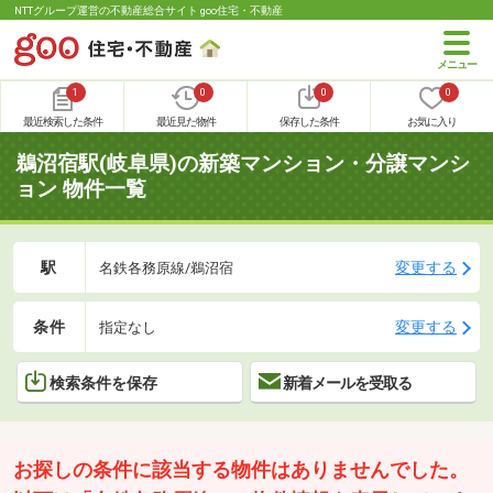
NTTグループ運営の不動産総合サイト goo住宅・不動産
1
0
0
0
最近検索した条件
最近見た物件
保存した条件
お気に入り
鵜沼宿駅(岐阜県)の新築マンション・分譲マンシ
ョン 物件一覧
駅
変更する
名鉄各務原線/鵜沼宿
条件
変更する
指定なし
検索条件を保存
新着メールを受取る
お探しの条件に該当する物件はありませんでした。