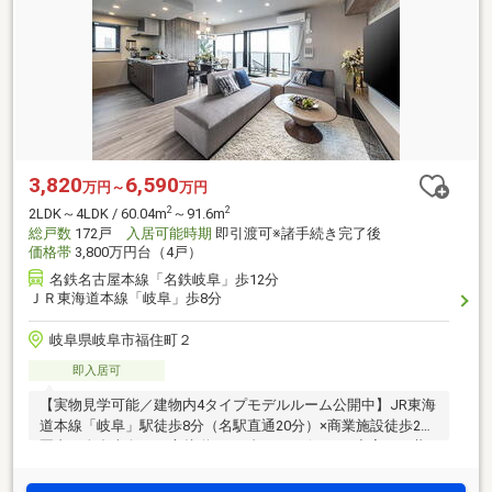
3,820
6,590
万円～
万円
2
2
2LDK～4LDK / 60.04m
～91.6m
総戸数
172戸
入居可能時期
即引渡可※諸手続き完了後
価格帯
3,800万円台（4戸）
名鉄名古屋本線「名鉄岐阜」歩12分
ＪＲ東海道本線「岐阜」歩8分
岐阜県岐阜市福住町２
即入居可
【実物見学可能／建物内4タイプモデルルーム公開中】JR東海
道本線「岐阜」駅徒歩8分（名駅直通20分）×商業施設徒歩2分
圏内／全邸南向き×4方接道／リゾートデザインと充実した共
用施設(注1)。【SUUMOからの来場で2000円分プレゼント
中！】