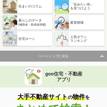
「住みたい街」
住まいのコラム
を見つけよう
暮らしのデータ
家賃相場
(補助金・助成金情報)
人気タウン
住宅ローン
ランキング
ページトップに戻る
goo住宅・不動産
アプリ
大手不動産サイト
物件
の
を