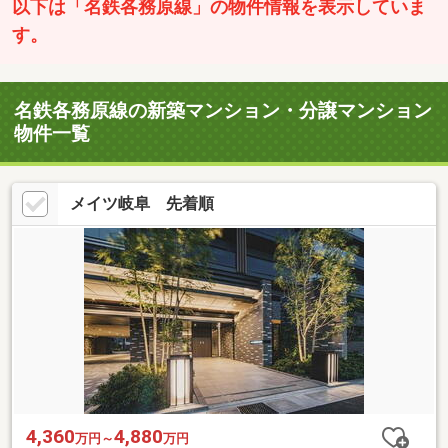
以下は「名鉄各務原線」の物件情報を表示していま
す。
名鉄各務原線の新築マンション・分譲マンション
物件一覧
メイツ岐阜 先着順
4,360
4,880
万円～
万円