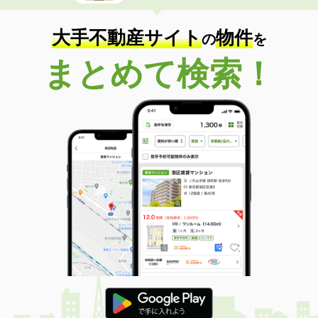
大手不動産サイト
物件
の
を
まとめて検索！