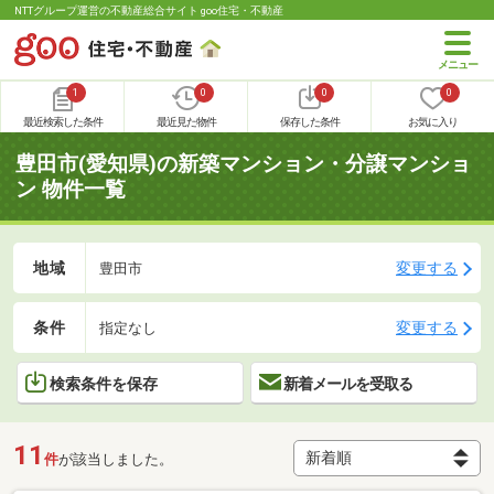
NTTグループ運営の不動産総合サイト goo住宅・不動産
1
0
0
0
最近検索した条件
最近見た物件
保存した条件
お気に入り
豊田市(愛知県)の新築マンション・分譲マンショ
ン 物件一覧
地域
変更する
豊田市
条件
変更する
指定なし
検索条件を保存
新着メールを受取る
11
件
が該当しました。