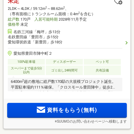
未定
2
2
2LDK～4LDK / 59.12m
～88.62m
、
2
（専有面積にトランクルーム面積：0.4m
を含む）
総戸数
170戸
入居可能時期
2028年11月予定
価格帯
未定
名鉄三河線「梅坪」歩13分
名鉄豊田線「豊田市」歩15分
愛知環状鉄道「新豊田」歩18分
愛知県豊田市陣中町２
100%駐車場
ディスポーザー
ペット可
スーパーまで徒歩5分
ゴミ出し24時間可
共有設備
以内
2
6400m
超の敷地に総戸数170邸の大規模プロジェクト誕生。
平置駐車場約111％確保。「クロスモール豊田陣中」徒歩2
分。「フェルナ陣中店」徒歩3分。名鉄豊田線・三河線「梅
坪」駅、「豊田市」駅、愛知環状鉄道「新豊田」駅の3駅3路
2
2
線利用可。2LDK／59m
超～4LDK／88m
超の全19タイプの多
資料をもらう(無料)
彩なプラン。
※SUUMOのお問い合わせページへ移動します