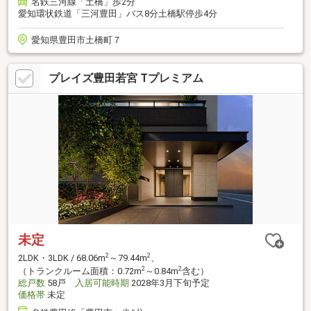
名鉄三河線「土橋」歩2分
愛知環状鉄道「三河豊田」バス8分土橋駅停歩4分
愛知県豊田市土橋町７
プレイズ豊田若宮 Tプレミアム
未定
2
2
2LDK・3LDK / 68.06m
～79.44m
、
2
2
（トランクルーム面積：0.72m
～0.84m
含む）
総戸数
58戸
入居可能時期
2028年3月下旬予定
価格帯
未定