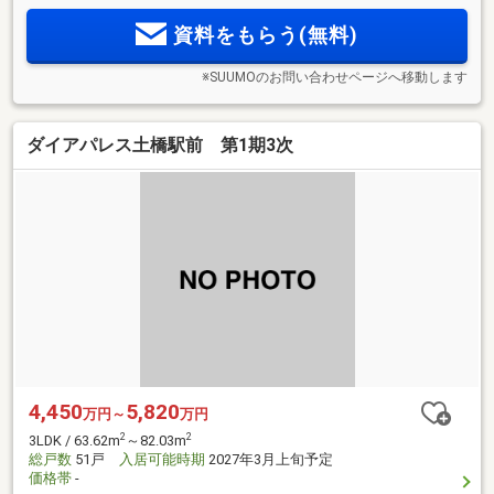
2
間、ディスポーザーが快適な日常をサポート／1LDK53.09m
資料をもらう(無料)
2
～4LDK94.95m
の多彩なプラン
※SUUMOのお問い合わせページへ移動します
ダイアパレス土橋駅前 第1期3次
4,450
5,820
万円～
万円
2
2
3LDK / 63.62m
～82.03m
総戸数
51戸
入居可能時期
2027年3月上旬予定
価格帯
-