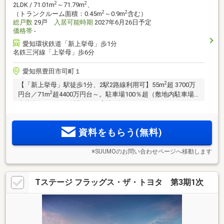
2
2
2LDK / 71.01m
～71.79m
、
2
2
（トランクルーム面積：0.45m
～0.9m
含む）
総戸数
29戸
入居可能時期
2027年6月26日予定
価格帯
-
愛知環状鉄道「新上挙母」歩1分
名鉄三河線「上挙母」歩6分
愛知県豊田市司町１
2
【「新上挙母」駅徒歩1分、2駅2路線利用可】55m
超 3700万
2
円台／71m
超4400万円台～。駐車場100％超（敷地内駐車場2
台優先住戸あり）×閑静な住宅地×全住戸トランクルーム付き
でゆとりの暮らし。将来の変化に寄り添う1LDK～3LDKの全14
種のプランバリエーション(注1)。SUUMOでの予約来場で
資料をもらう(無料)
8000円分ギフト券進呈(注2)
※SUUMOのお問い合わせページへ移動します
Tステージ フラッグス・ザ・トヨタ 第3期1次