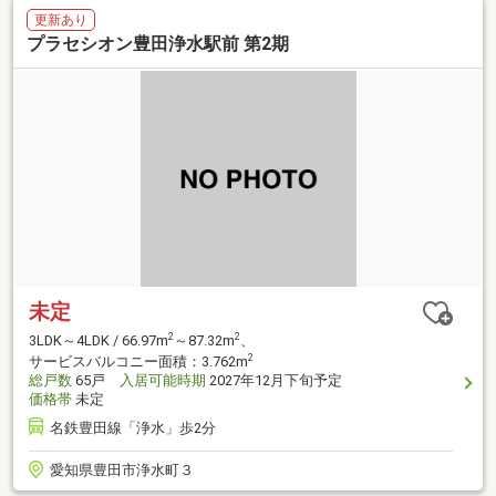
更新あり
プラセシオン豊田浄水駅前 第2期
未定
2
2
3LDK～4LDK / 66.97m
～87.32m
、
2
サービスバルコニー面積：3.762m
総戸数
65戸
入居可能時期
2027年12月下旬予定
価格帯
未定
名鉄豊田線「浄水」歩2分
愛知県豊田市浄水町３