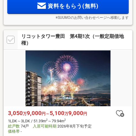
大型モール徒歩7分、玄関前ゴミ移動サービス等、単身・共働
資料をもらう(無料)
き夫婦に嬉しい快適環境
※SUUMOのお問い合わせページへ移動します
リコットタワー豊田 第4期1次（一般定期借地
権）
3,050
9,000
5,100
9,000
万
円～
万
円
2
2
1LDK～3LDK / 51.39m
～79.94m
総戸数
74戸
入居可能時期
2026年8月下旬予定
価格帯
-