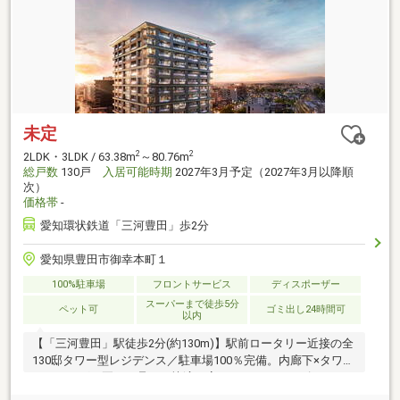
未定
2
2
2LDK・3LDK / 63.38m
～80.76m
総戸数
130戸
入居可能時期
2027年3月予定（2027年3月以降順
次）
価格帯
-
愛知環状鉄道「三河豊田」歩2分
愛知県豊田市御幸本町１
100%駐車場
フロントサービス
ディスポーザー
スーパーまで徒歩5分
ペット可
ゴミ出し24時間可
以内
【「三河豊田」駅徒歩2分(約130m)】駅前ロータリー近接の全
130邸タワー型レジデンス／駐車場100％完備。内廊下×タワー
パーキングで夏の猛暑でも快適＆高セキュリティ／ゴルフレ
ンジ等充実の共用施設、高天井約2.7mの開放的なリビング空