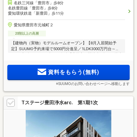
名鉄三河線「豊田市」歩8分
名鉄豊田線「豊田市」歩8分
愛知環状鉄道「新豊田」歩11分
愛知県豊田市元城町２
20階以上の高層
【建物内（実物）モデルルームオープン】【8月入居開始予
定】SUUMO予約来場で5000円分進呈／1LDK3000万円台～・
2LDK残3邸 4000万円台～／名鉄「豊田市」駅徒歩8分の20階建
タワーで、夏は花火を室内で楽しむ贅沢／駐車場100％(注1)、
大型モール徒歩7分、玄関前ゴミ移動サービス等、単身・共働
資料をもらう(無料)
き夫婦に嬉しい快適環境
※SUUMOのお問い合わせページへ移動します
Tステージ豊田浄水arc. 第1期1次