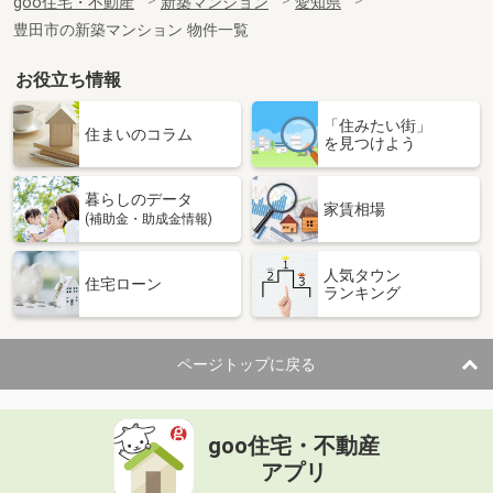
goo住宅・不動産
新築マンション
愛知県
豊田市の新築マンション 物件一覧
お役立ち情報
「住みたい街」
住まいのコラム
を見つけよう
暮らしのデータ
家賃相場
(補助金・助成金情報)
人気タウン
住宅ローン
ランキング
ページトップに戻る
goo住宅・不動産
アプリ