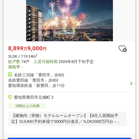
8,899
9,000
万
円
2
3LDK / 119.34m
総戸数
74戸
入居可能時期
2026年8月下旬予定
価格帯
-
名鉄三河線「豊田市」歩8分
名鉄豊田線「豊田市」歩8分
愛知環状鉄道「新豊田」歩11分
愛知県豊田市元城町２
20階以上の高層
【建物内（実物）モデルルームオープン】【8月入居開始予
定】SUUMO予約来場で5000円分進呈／1LDK3000万円台～・
2LDK残3邸 4000万円台～／名鉄「豊田市」駅徒歩8分の20階建
タワーで、夏は花火を室内で楽しむ贅沢／駐車場100％(注1)、