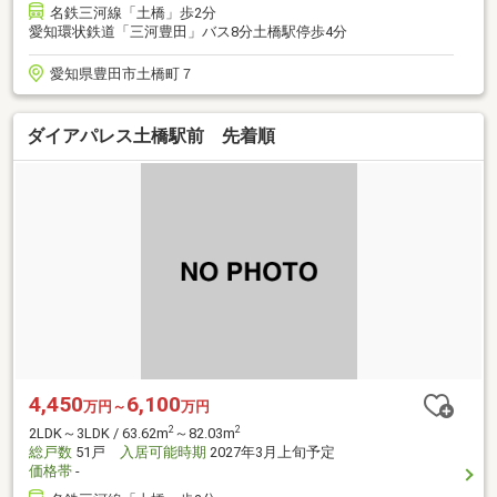
名鉄三河線「土橋」歩2分
愛知環状鉄道「三河豊田」バス8分土橋駅停歩4分
愛知県豊田市土橋町７
ダイアパレス土橋駅前 先着順
4,450
6,100
万円～
万円
2
2
2LDK～3LDK / 63.62m
～82.03m
総戸数
51戸
入居可能時期
2027年3月上旬予定
価格帯
-