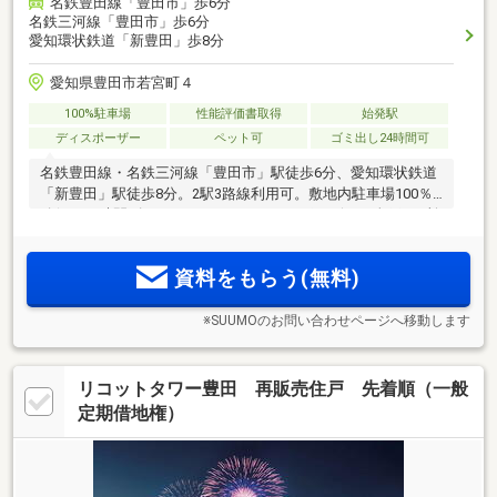
名鉄豊田線「豊田市」歩6分
名鉄三河線「豊田市」歩6分
愛知環状鉄道「新豊田」歩8分
愛知県豊田市若宮町４
100%駐車場
性能評価書取得
始発駅
ディスポーザー
ペット可
ゴミ出し24時間可
名鉄豊田線・名鉄三河線「豊田市」駅徒歩6分、愛知環状鉄道
「新豊田」駅徒歩8分。2駅3路線利用可。敷地内駐車場100％
確保。24時間ゴミステーション、ディスポーザー、全戸2カ所
のウォークインクローゼット等、充実設備を全邸標準装備。
中心市街地エリア内に全58邸「プレイズ豊田若宮 Tプレミア
資料をもらう(無料)
ム」誕生。資料請求受付中
※SUUMOのお問い合わせページへ移動します
リコットタワー豊田 再販売住戸 先着順（一般
定期借地権）