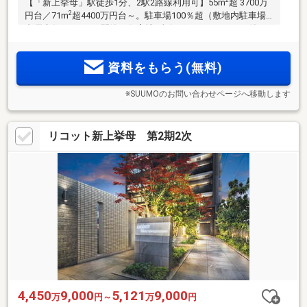
【「新上挙母」駅徒歩1分、2駅2路線利用可】55m
超 3700万
2
円台／71m
超4400万円台～。駐車場100％超（敷地内駐車場2
台優先住戸あり）×閑静な住宅地×全住戸トランクルーム付き
でゆとりの暮らし。将来の変化に寄り添う1LDK～3LDKの全14
種のプランバリエーション(注1)。SUUMOでの予約来場で
資料をもらう(無料)
8000円分ギフト券進呈(注2)
※SUUMOのお問い合わせページへ移動します
リコット新上挙母 第2期2次
4,450
9,000
5,121
9,000
万
円～
万
円