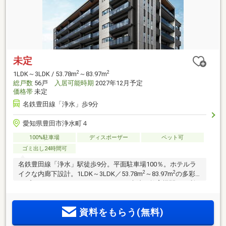
未定
2
2
1LDK～3LDK / 53.78m
～83.97m
総戸数
56戸
入居可能時期
2027年12月予定
価格帯
未定
名鉄豊田線「浄水」歩9分
愛知県豊田市浄水町４
100%駐車場
ディスポーザー
ペット可
ゴミ出し24時間可
名鉄豊田線「浄水」駅徒歩9分。平面駐車場100％。ホテルラ
2
2
イクな内廊下設計。1LDK～3LDK／53.78m
～83.97m
の多彩
なプランバリエーション。スーパー、病院、教育機関など利
便施設が徒歩圏内。地上6階建て、全56邸のレジデンス「Tス
テージ豊田浄水arc.」誕生。資料請求受付中
資料をもらう(無料)