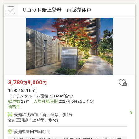
リコット新上挙母 再販売住戸
3,789
9,000
万
円
2
1LDK / 55.11m
、
2
（トランクルーム面積：0.45m
含む）
総戸数
29戸
入居可能時期
2027年6月26日予定
価格帯
-
愛知環状鉄道「新上挙母」歩1分
名鉄三河線「上挙母」歩6分
愛知県豊田市司町１
2