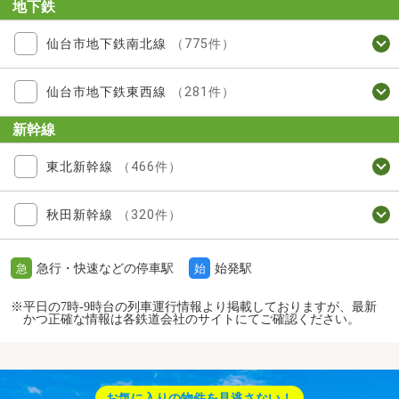
地下鉄
仙台市地下鉄南北線
（775件）
仙台市地下鉄東西線
（281件）
新幹線
東北新幹線
（466件）
秋田新幹線
（320件）
急行・快速などの停車駅
始発駅
急
始
※平日の7時-9時台の列車運行情報より掲載しておりますが、最新
かつ正確な情報は各鉄道会社のサイトにてご確認ください。
お気に入りの物件を見逃さない！