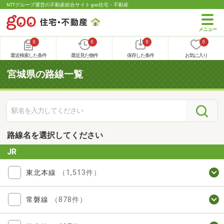
NTTグループ運営の不動産総合サイト goo住宅・不動産
0
0
0
0
最近検索した条件
最近見た物件
保存した条件
お気に入り
宮城県の路線一覧
路線名を選択してください
JR
東北本線
（1,513件）
常磐線
（878件）