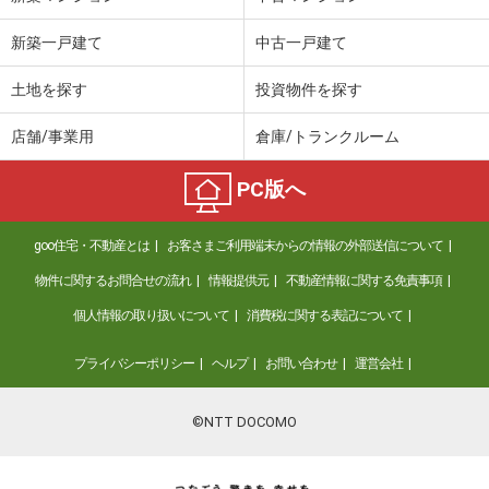
新築一戸建て
中古一戸建て
土地を探す
投資物件を探す
店舗/事業用
倉庫/トランクルーム
PC版へ
goo住宅・不動産とは
お客さまご利用端末からの情報の外部送信について
物件に関するお問合せの流れ
情報提供元
不動産情報に関する免責事項
個人情報の取り扱いについて
消費税に関する表記について
プライバシーポリシー
ヘルプ
お問い合わせ
運営会社
©NTT DOCOMO