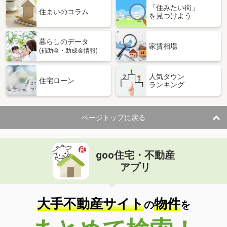
「住みたい街」
住まいのコラム
を見つけよう
暮らしのデータ
家賃相場
(補助金・助成金情報)
人気タウン
住宅ローン
ランキング
ページトップに戻る
goo住宅・不動産
アプリ
大手不動産サイト
物件
の
を