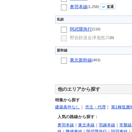
奥羽本線
(1,258)
直通
私鉄
阿武隈急行
(116)
野岩鉄道会津鬼怒川
(0)
新幹線
東北新幹線
(463)
他のエリアから探す
特集から探す
建築条件なし
｜
売主・代理
｜
第1種低層
人気の路線から探す :
奥羽本線
｜
東北本線
｜
羽越本線
｜
常磐線
線
｜
磐越東線
｜
阿武隈急行
｜
陸羽東線
｜