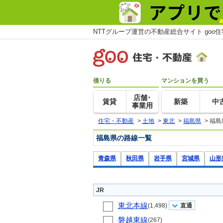
NTTグループ運営の不動産総合サイト goo
借りる
マンションを買う
店舗･
賃貸
新築
中
事業用
住宅・不動産
>
土地
>
東北
>
福島県
>
福島
福島県の路線一覧
青森県
秋田県
岩手県
宮城県
山形
JR
東北本線
(1,498)
直通
磐越東線
(267)