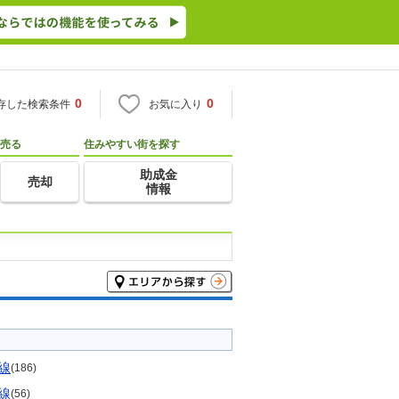
0
0
存した検索条件
お気に入り
売る
住みやすい街を探す
助成金
売却
情報
線
(186)
線
(56)