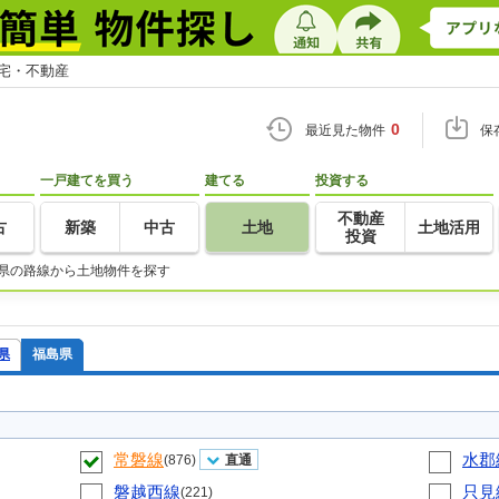
住宅・不動産
0
最近見た物件
保
一戸建てを買う
建てる
投資する
不動産
古
新築
中古
土地
土地活用
投資
県の路線から土地物件を探す
県
福島県
常磐線
水郡
(876)
直通
磐越西線
只見
(221)