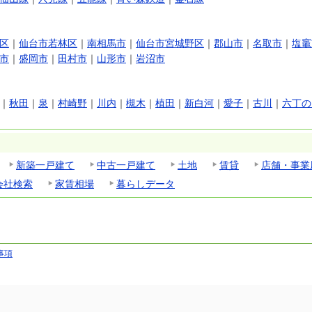
区
｜
仙台市若林区
｜
南相馬市
｜
仙台市宮城野区
｜
郡山市
｜
名取市
｜
塩竈
市
｜
盛岡市
｜
田村市
｜
山形市
｜
岩沼市
｜
秋田
｜
泉
｜
村崎野
｜
川内
｜
槻木
｜
植田
｜
新白河
｜
愛子
｜
古川
｜
六丁の
新築一戸建て
中古一戸建て
土地
賃貸
店舗・事業
会社検索
家賃相場
暮らしデータ
事項