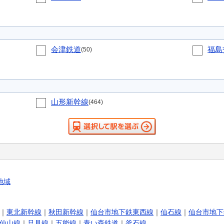
会津鉄道
福島
(50)
山形新幹線
(464)
地域
｜
東北新幹線
｜
秋田新幹線
｜
仙台市地下鉄東西線
｜
仙石線
｜
仙台市地下
仙山線
｜
只見線
｜
五能線
｜
青い森鉄道
｜
釜石線