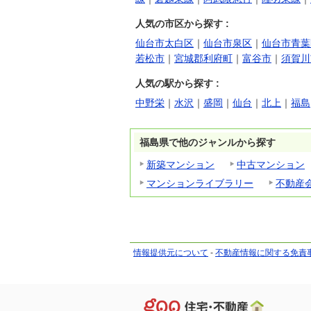
人気の市区から探す :
仙台市太白区
｜
仙台市泉区
｜
仙台市青葉
若松市
｜
宮城郡利府町
｜
富谷市
｜
須賀川
人気の駅から探す :
中野栄
｜
水沢
｜
盛岡
｜
仙台
｜
北上
｜
福島
福島県で他のジャンルから探す
新築マンション
中古マンション
マンションライブラリー
不動産
情報提供元について
-
不動産情報に関する免責