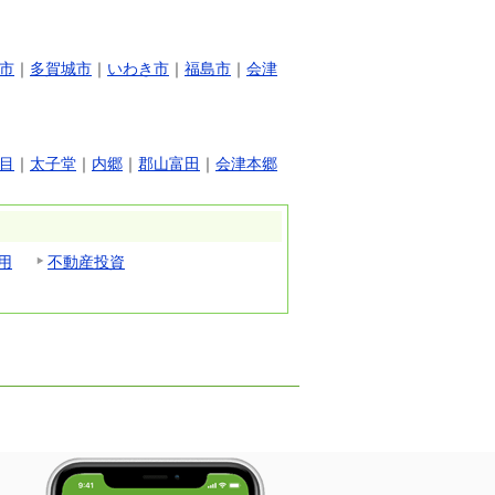
市
｜
多賀城市
｜
いわき市
｜
福島市
｜
会津
目
｜
太子堂
｜
内郷
｜
郡山富田
｜
会津本郷
用
不動産投資