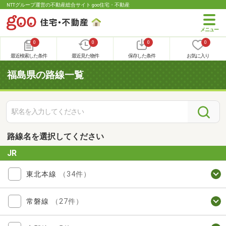
NTTグループ運営の不動産総合サイト goo住宅・不動産
0
0
0
0
最近検索した条件
最近見た物件
保存した条件
お気に入り
福島県の路線一覧
路線名を選択してください
JR
東北本線
（34件）
常磐線
（27件）