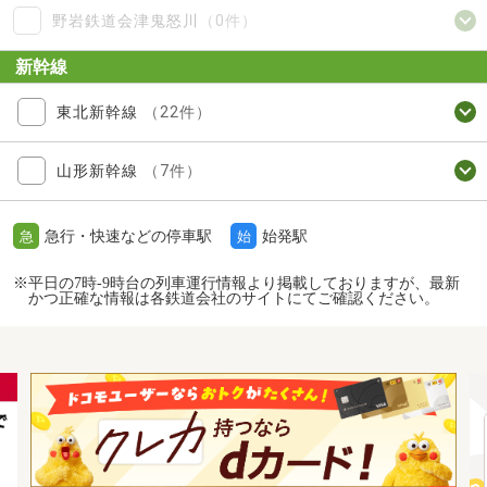
野岩鉄道会津鬼怒川
（0件）
新幹線
東北新幹線
（22件）
山形新幹線
（7件）
急行・快速などの停車駅
始発駅
急
始
※平日の7時-9時台の列車運行情報より掲載しておりますが、最新
かつ正確な情報は各鉄道会社のサイトにてご確認ください。