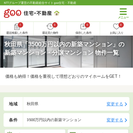
NTTグループ運営の不動産総合サイト goo住宅・不動産
1
0
0
0
最近検索した条件
最近見た物件
保存した条件
お気に入り
秋田県「3500万円以内の新築マンション」の
新築マンション・分譲マンション 物件一覧
価格も納得！価格を重視して理想どおりのマイホームをGET！
地域
変更する
秋田県
条件
変更する
3500万円以内の新築マンション