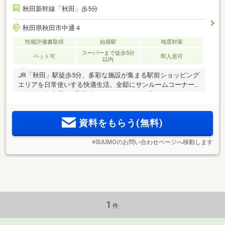
秋田新幹線「秋田」歩5分
秋田県秋田市中通４
性能評価書取得
始発駅
地震対策
スーパーまで徒歩5分
ペット可
即入居可
以内
JR「秋田」駅徒歩5分、多彩な施設が集まる駅前ショッピング
エリアを日常使いする快適生活。全邸にサンルームコーナー
を採用。超高層×免震構造タワーレジデンス「ウィザースレジ
デンス秋田ザ・タワー」再始動。
資料をもらう(無料)
※SUUMOのお問い合わせページへ移動します
1
件