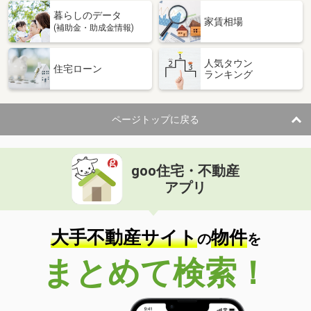
暮らしのデータ
家賃相場
(補助金・助成金情報)
人気タウン
住宅ローン
ランキング
ページトップに戻る
goo住宅・不動産
アプリ
大手不動産サイト
物件
の
を
まとめて検索！