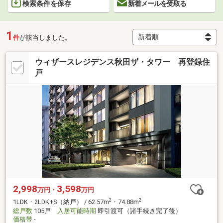
検索条件を保存
新着メールを受取る
1
件
が該当しました。
ウィザースレジデンス秋田ザ・タワー 再登録住
戸
2,998
3,598
万円・
万円
2
2
1LDK・2LDK+S（納戸） / 62.57m
・74.88m
総戸数
105戸
入居可能時期
即引渡可（諸手続き完了後）
価格帯
-