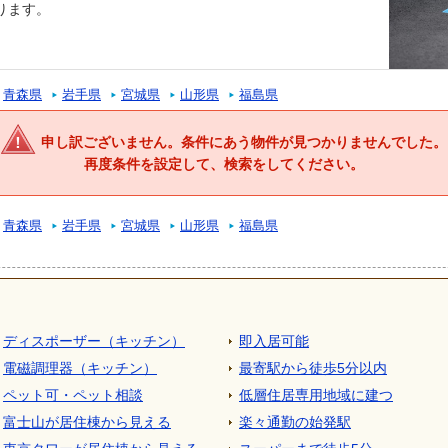
ります。
青森県
岩手県
宮城県
山形県
福島県
申し訳ございません。条件にあう物件が見つかりませんでした。
再度条件を設定して、検索をしてください。
青森県
岩手県
宮城県
山形県
福島県
ディスポーザー（キッチン）
即入居可能
電磁調理器（キッチン）
最寄駅から徒歩5分以内
ペット可・ペット相談
低層住居専用地域に建つ
富士山が居住棟から見える
楽々通勤の始発駅