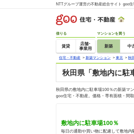
NTTグループ運営の不動産総合サイト goo
借りる
マンションを買う
店舗･
賃貸
新築
中
事業用
住宅・不動産
>
新築マンション
>
東北
>
秋
秋田県「敷地内に駐車
秋田県の敷地内に駐車場100％の新築
goo住宅・不動産。価格・専有面積・間
敷地内に駐車場100％
毎日の通勤や買い物に配慮して敷地内駐