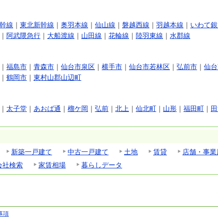
幹線
｜
東北新幹線
｜
奥羽本線
｜
仙山線
｜
磐越西線
｜
羽越本線
｜
いわて銀
｜
阿武隈急行
｜
大船渡線
｜
山田線
｜
花輪線
｜
陸羽東線
｜
水郡線
｜
福島市
｜
青森市
｜
仙台市泉区
｜
横手市
｜
仙台市若林区
｜
弘前市
｜
仙台
｜
鶴岡市
｜
東村山郡山辺町
｜
太子堂
｜
あおば通
｜
榴ケ岡
｜
弘前
｜
北上
｜
仙北町
｜
山形
｜
福田町
｜
田
新築一戸建て
中古一戸建て
土地
賃貸
店舗・事業
会社検索
家賃相場
暮らしデータ
事項