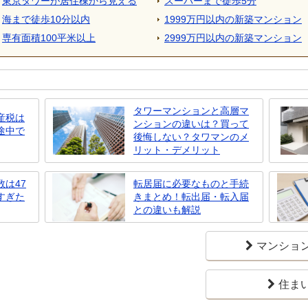
東京タワーが居住棟から見える
スーパーまで徒歩5分
海まで徒歩10分以内
1999万円以内の新築マンション
専有面積100平米以上
2999万円以内の新築マンション
タワーマンションと高層マ
産税は
ンションの違いは？買って
途中で
後悔しない？タワマンのメ
リット・デメリット
は47
転居届に必要なものと手続
すぎた
きまとめ！転出届・転入届
との違いも解説
マンショ
住ま