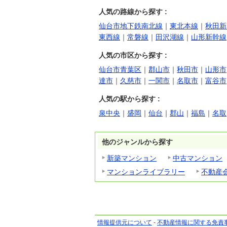
人気の路線から探す :
仙台市地下鉄南北線
｜
東北本線
｜
秋田新
東西線
｜
常磐線
｜
田沢湖線
｜
山形新幹線
人気の市区から探す :
仙台市青葉区
｜
郡山市
｜
秋田市
｜
山形市
達市
｜
久慈市
｜
一関市
｜
名取市
｜
富谷市
人気の駅から探す :
泉中央
｜
盛岡
｜
仙台
｜
郡山
｜
福島
｜
名取
他のジャンルから探す
新築マンション
中古マンション
マンションライブラリー
不動産
情報提供元について
-
不動産情報に関する免責