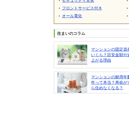
セキュリティ充実
フロントサービス付き
オール電化
住まいのコラム
マンションの固定資
いくら？目安金額や
上がる理由
マンションの耐用年数
年って本当？寿命が
ら住めなくなる？