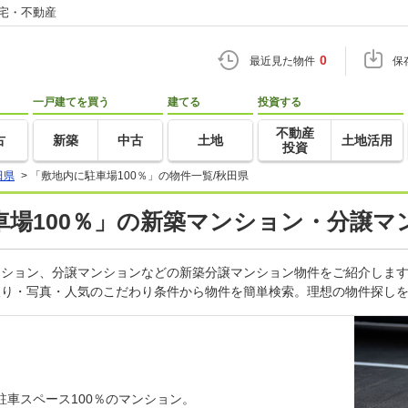
住宅・不動産
0
最近見た物件
保
一戸建てを買う
建てる
投資する
不動産
古
新築
中古
土地
土地活用
投資
田県
>
「敷地内に駐車場100％」の物件一覧/秋田県
場100％」の新築マンション・分譲マ
マンション、分譲マンションなどの新築分譲マンション物件をご紹介しま
取り・写真・人気のこだわり条件から物件を簡単検索。理想の物件探しを
車スペース100％のマンション。