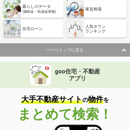
暮らしのデータ
家賃相場
(補助金・助成金情報)
人気タウン
住宅ローン
ランキング
ページトップに戻る
goo住宅・不動産
アプリ
大手不動産サイト
物件
の
を
まとめて検索！