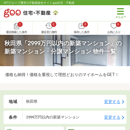
NTTグループ運営の不動産総合サイト goo住宅・不動産
1
0
0
0
最近検索した条件
最近見た物件
保存した条件
お気に入り
秋田県「2999万円以内の新築マンション」の
新築マンション・分譲マンション 物件一覧
価格も納得！価格を重視して理想どおりのマイホームをGET！
地域
変更する
秋田県
条件
変更する
2999万円以内の新築マンション