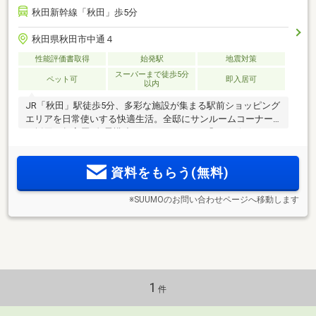
秋田新幹線「秋田」歩5分
秋田県秋田市中通４
性能評価書取得
始発駅
地震対策
スーパーまで徒歩5分
ペット可
即入居可
以内
JR「秋田」駅徒歩5分、多彩な施設が集まる駅前ショッピング
エリアを日常使いする快適生活。全邸にサンルームコーナー
を採用。超高層×免震構造タワーレジデンス「ウィザースレジ
デンス秋田ザ・タワー」再始動。
資料をもらう(無料)
※SUUMOのお問い合わせページへ移動します
1
件