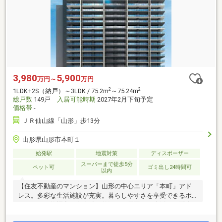
3,980
5,900
万円～
万円
2
2
1LDK+2S（納戸）～3LDK / 75.2m
～75.24m
総戸数
149戸
入居可能時期
2027年2月下旬予定
価格帯
-
ＪＲ仙山線「山形」歩13分
山形県山形市本町１
始発駅
地震対策
ディスポーザー
スーパーまで徒歩5分
ペット可
ゴミ出し24時間可
以内
【住友不動産のマンション】山形の中心エリア「本町」アド
レス。多彩な生活施設が充実。暮らしやすさを享受できるポ
ジション。格調高い存在感の外観と、雪国での生活にも配慮
した地上20階建、全149戸南向きの免震タワーレジデンス。