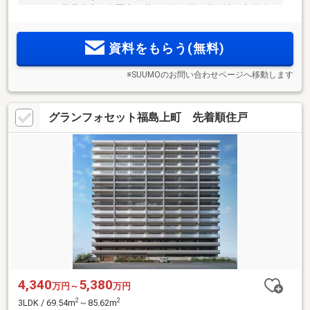
ーパー・薬局徒歩10分圏内で必要な物が揃う利便性。大原綜
合病院、福島市夜間休日急病センターも徒歩3分圏内で子育て
世帯にとっても安心。基本7タイプとメニュー19プラン(注1)の
資料をもらう(無料)
幅広いバリエーション！
※SUUMOのお問い合わせページへ移動します
グランフォセット福島上町 先着順住戸
4,340
5,380
万円～
万円
2
2
3LDK / 69.54m
～85.62m