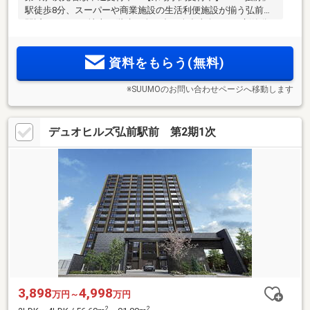
駅徒歩8分、スーパーや商業施設の生活利便施設が揃う弘前市
駅近エリアに、地上15階建・全84邸・全邸南向きにて新築分
譲マンション誕生。
資料をもらう(無料)
※SUUMOのお問い合わせページへ移動します
デュオヒルズ弘前駅前 第2期1次
3,898
4,998
万円～
万円
2
2