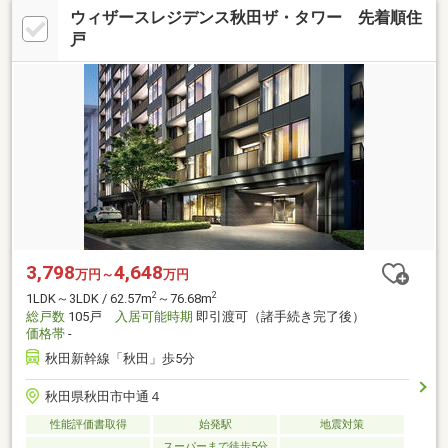
ウィザースレジデンス秋田ザ・タワー 先着順住
戸
3,798
4,648
万円～
万円
2
2
1LDK～3LDK / 62.57m
～76.68m
総戸数
105戸
入居可能時期
即引渡可（諸手続き完了後）
価格帯
-
秋田新幹線「秋田」歩5分
秋田県秋田市中通４
性能評価書取得
始発駅
地震対策
スーパーまで徒歩5分