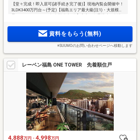
【堂々完成！即入居可(諸手続き完了後)】現地内覧会開催中！
3LDK3400万円台～(予定)【福島エリア最大級(注1)・大規模免
震タワーレジデンス×福島駅徒歩6分】安心の免震構造、敷地
内駐車場100％×月額料金500円～。ホテルライクな車寄せエン
トランス。福島駅徒歩6分で駅周辺の利便性を享受する西口エ
資料をもらう(無料)
リアの落ち着いた暮らし
※SUUMOのお問い合わせページへ移動します
レーベン福島 ONE TOWER 先着順住戸
4,888
4,998
万円・
万円