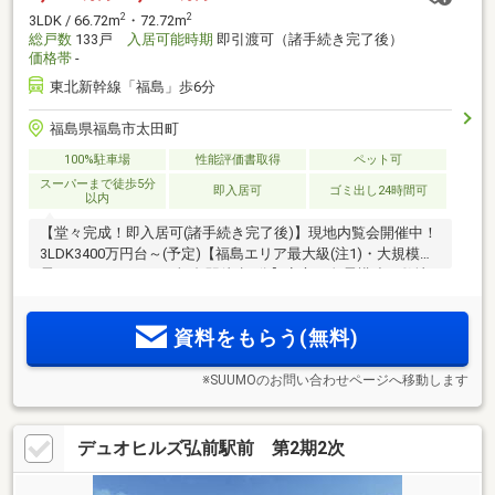
2
2
3LDK / 66.72m
・72.72m
総戸数
133戸
入居可能時期
即引渡可（諸手続き完了後）
価格帯
-
東北新幹線「福島」歩6分
福島県福島市太田町
100%駐車場
性能評価書取得
ペット可
スーパーまで徒歩5分
即入居可
ゴミ出し24時間可
以内
【堂々完成！即入居可(諸手続き完了後)】現地内覧会開催中！
3LDK3400万円台～(予定)【福島エリア最大級(注1)・大規模免
震タワーレジデンス×福島駅徒歩6分】安心の免震構造、敷地
内駐車場100％×月額料金500円～。ホテルライクな車寄せエン
トランス。福島駅徒歩6分で駅周辺の利便性を享受する西口エ
資料をもらう(無料)
リアの落ち着いた暮らし
※SUUMOのお問い合わせページへ移動します
デュオヒルズ弘前駅前 第2期2次