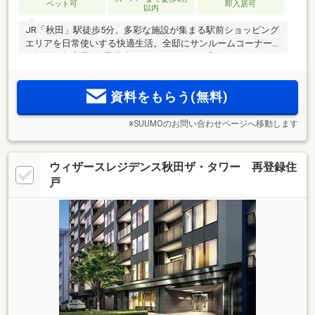
ペット可
即入居可
以内
JR「秋田」駅徒歩5分、多彩な施設が集まる駅前ショッピング
エリアを日常使いする快適生活。全邸にサンルームコーナー
を採用。超高層×免震構造タワーレジデンス「ウィザースレジ
デンス秋田ザ・タワー」再始動。
資料をもらう(無料)
※SUUMOのお問い合わせページへ移動します
ウィザースレジデンス秋田ザ・タワー 再登録住
戸