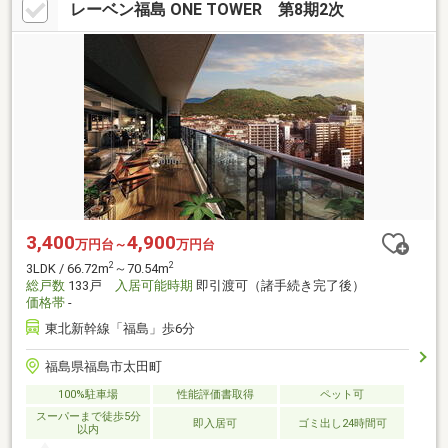
レーベン福島 ONE TOWER 第8期2次
3,400
4,900
万円台～
万円台
2
2
3LDK / 66.72m
～70.54m
総戸数
133戸
入居可能時期
即引渡可（諸手続き完了後）
価格帯
-
東北新幹線「福島」歩6分
福島県福島市太田町
100%駐車場
性能評価書取得
ペット可
スーパーまで徒歩5分
即入居可
ゴミ出し24時間可
以内