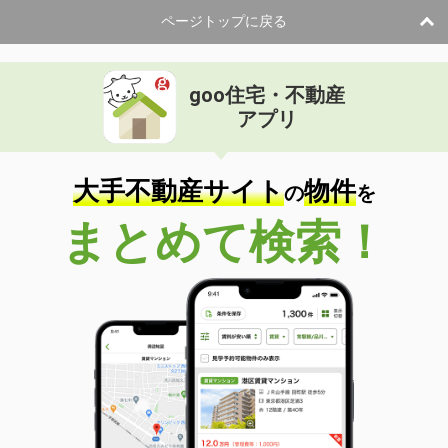
ページトップに戻る
goo住宅・不動産
アプリ
大手不動産サイト
物件
の
を
まとめて検索！