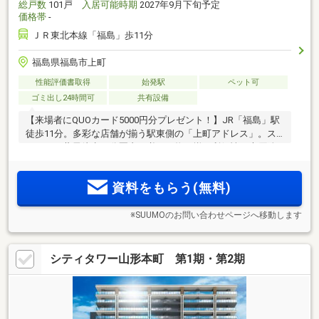
総戸数
101戸
入居可能時期
2027年9月下旬予定
価格帯
-
ＪＲ東北本線「福島」歩11分
福島県福島市上町
性能評価書取得
始発駅
ペット可
ゴミ出し24時間可
共有設備
【来場者にQUOカード5000円分プレゼント！】JR「福島」駅
徒歩11分。多彩な店舗が揃う駅東側の「上町アドレス」。ス
ーパー・薬局徒歩10分圏内で必要な物が揃う利便性。大原綜
合病院、福島市夜間休日急病センターも徒歩3分圏内で子育て
世帯にとっても安心。基本7タイプとメニュー19プラン(注1)の
資料をもらう(無料)
幅広いバリエーション！
※SUUMOのお問い合わせページへ移動します
シティタワー山形本町 第1期・第2期