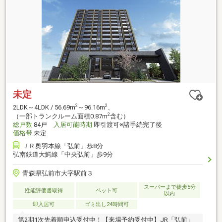
未定
2
2
2LDK～4LDK / 56.69m
～96.16m
、
2
（一部トランクルーム面積0.87m
含む）
総戸数
84戸
入居可能時期
即引渡可※諸手続完了後
価格帯
未定
ＪＲ奥羽本線「弘前」歩8分
弘南鉄道大鰐線「中央弘前」歩9分
青森県弘前市大字駅前３
スーパーまで徒歩5分
性能評価書取得
ペット可
以内
即入居可
ゴミ出し24時間可
第2期1次先着順申込受付中！【来場予約受付中】JR「弘前」