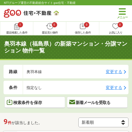
NTTグループ運営の不動産総合サイト goo住宅・不動産
1
0
0
0
最近検索した条件
最近見た物件
保存した条件
お気に入り
奥羽本線（福島県）の新築マンション・分譲マン
ション 物件一覧
路線
変更する
奥羽本線
条件
変更する
指定なし
検索条件を保存
新着メールを受取る
9
件
が該当しました。