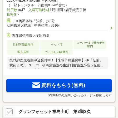
2LDK～4LDK / 56.69m
～91.09m
、
2
（一部トランクルーム面積0.87m
含む）
総戸数
84戸
入居可能時期
即引渡可※諸手続完了後
価格帯
-
ＪＲ奥羽本線「弘前」歩8分
弘南鉄道大鰐線「中央弘前」歩9分
青森県弘前市大字駅前３
スーパーまで徒歩5分
性能評価書取得
ペット可
以内
即入居可
ゴミ出し24時間可
第2期1次先着順申込受付中！【来場予約受付中】JR「弘前」
駅徒歩8分、スーパーや商業施設の生活利便施設が揃う弘前市
駅近エリアに、地上15階建・全84邸・全邸南向きにて新築分
譲マンション誕生。
資料をもらう(無料)
※SUUMOのお問い合わせページへ移動します
グランフォセット福島上町 第3期2次