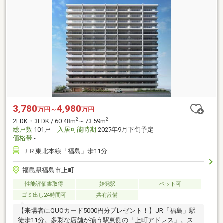
3,780
4,980
万円～
万円
2
2
2LDK・3LDK / 60.48m
～73.59m
総戸数
101戸
入居可能時期
2027年9月下旬予定
価格帯
-
ＪＲ東北本線「福島」歩11分
福島県福島市上町
性能評価書取得
始発駅
ペット可
ゴミ出し24時間可
共有設備
【来場者にQUOカード5000円分プレゼント！】JR「福島」駅
徒歩11分。多彩な店舗が揃う駅東側の「上町アドレス」。ス