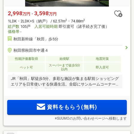
2,998
3,598
万円・
万円
2
2
1LDK・2LDK+S（納戸） / 62.57m
・74.88m
総戸数
105戸
入居可能時期
即引渡可（諸手続き完了後）
価格帯
-
秋田新幹線「秋田」歩5分
秋田県秋田市中通４
性能評価書取得
始発駅
地震対策
スーパーまで徒歩5分
ペット可
即入居可
以内
JR「秋田」駅徒歩5分、多彩な施設が集まる駅前ショッピング
エリアを日常使いする快適生活。全邸にサンルームコーナー
を採用。超高層×免震構造タワーレジデンス「ウィザースレジ
デンス秋田ザ・タワー」再始動。
資料をもらう(無料)
※SUUMOのお問い合わせページへ移動します