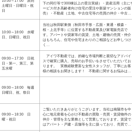
10:00～17:00 原則
下の同行等で300棟以上の受注実績）・資産活用（主に
土曜日・日曜日・祝
ービス付き高齢者向け住宅の受注や新築マンションの販
日
売）・不動産（土地、中古住宅等の売買の仲介・中古…
当社は秋田駅東側（秋田市手形・広面・東通・横森・
桜・上北手等）に位置する不動産業及び家電販売店で
10:00～18:00 水曜
す。アパートや貸家等の賃貸、土地・建物の売買・仲介
日、日曜日、祝日
はもちろん、住宅や住宅まわりのご相談などお申しつけ
く…
アイワ不動産では、的確な市場判断と親切なアドバイ
09:00～17:30 日祝
スで確実に購入、売却のお手伝いをさせていただいてお
日・第一、第三、第
ります。 実務経験豊富な女性スタッフが、丁寧にお客
五水曜
様の相談をお聞きします！ 不動産に関するお悩みは…
09:00～18:00 毎週
日曜日、祝、祭日
ご覧いただきありがとうございます。当社は南陽市を中
09:00～18:30 日
心に地元密着を心がけ不動産の買取・売買・賃貸物件の
曜・祝日
仲介・管理を主な業務として営業しております。賃貸で
はアパート・戸建・店舗等を主に扱っており、売買で…