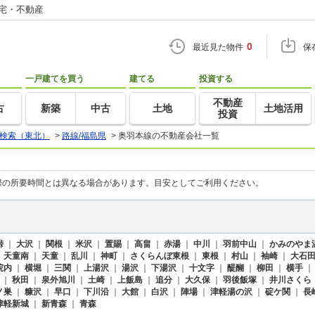
住宅・不動産
0
最近見た物件
保
一戸建てを買う
建てる
投資する
不動産
古
新築
中古
土地
土地活用
投資
検索（東北）
>
路線/福島県
>
奥羽本線の不動産会社一覧
際の所要時間とは異なる場合があります。目安としてご利用ください。
峠
｜
大沢
｜
関根
｜
米沢
｜
置賜
｜
高畠
｜
赤湯
｜
中川
｜
羽前中山
｜
かみのやま
｜
天童南
｜
天童
｜
乱川
｜
神町
｜
さくらんぼ東根
｜
東根
｜
村山
｜
袖崎
｜
大石
院内
｜
横堀
｜
三関
｜
上湯沢
｜
湯沢
｜
下湯沢
｜
十文字
｜
醍醐
｜
柳田
｜
横手
｜
秋田
｜
泉外旭川
｜
土崎
｜
上飯島
｜
追分
｜
大久保
｜
羽後飯塚
｜
井川さくら
ノ巣
｜
糠沢
｜
早口
｜
下川沿
｜
大館
｜
白沢
｜
陣場
｜
津軽湯の沢
｜
碇ケ関
｜
長
津軽新城
｜
新青森
｜
青森