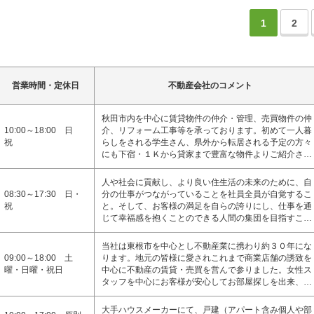
1
2
営業時間・定休日
不動産会社のコメント
秋田市内を中心に賃貸物件の仲介・管理、売買物件の仲
10:00～18:00 日
介、リフォーム工事等を承っております。初めて一人暮
祝
らしをされる学生さん、県外から転居される予定の方々
にも下宿・１Ｋから貸家まで豊富な物件よりご紹介さ…
人や社会に貢献し、より良い住生活の未来のために、自
08:30～17:30 日・
分の仕事がつながっていることを社員全員が自覚するこ
祝
と。そして、お客様の満足を自らの誇りにし、仕事を通
じて幸福感を抱くことのできる人間の集団を目指すこ…
当社は東根市を中心とし不動産業に携わり約３０年にな
09:00～18:00 土
ります。地元の皆様に愛されこれまで商業店舗の誘致を
曜・日曜・祝日
中心に不動産の賃貸・売買を営んで参りました。女性ス
タッフを中心にお客様が安心してお部屋探しを出来、…
大手ハウスメーカーにて、戸建（アパート含み個人や部