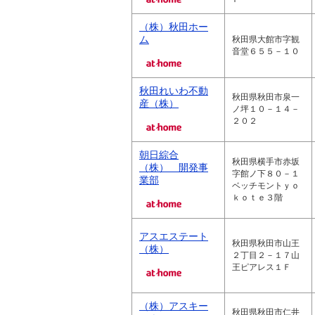
（株）秋田ホー
ム
秋田県大館市字観
音堂６５５－１０
秋田れいわ不動
秋田県秋田市泉一
産（株）
ノ坪１０－１４－
２０２
朝日綜合
秋田県横手市赤坂
（株） 開発事
字館ノ下８０－１
業部
ベッチモントｙｏ
ｋｏｔｅ３階
アスエステート
秋田県秋田市山王
（株）
２丁目２－１７山
王ピアレス１Ｆ
（株）アスキー
秋田県秋田市仁井