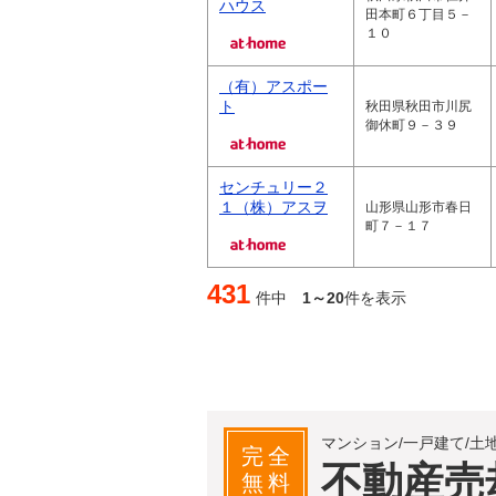
ハウス
田本町６丁目５－
１０
（有）アスポー
ト
秋田県秋田市川尻
御休町９－３９
センチュリー２
１（株）アスヲ
山形県山形市春日
町７－１７
431
件中
1～20
件を表示
マンション/一戸建て/土
完全
不動産売
無料