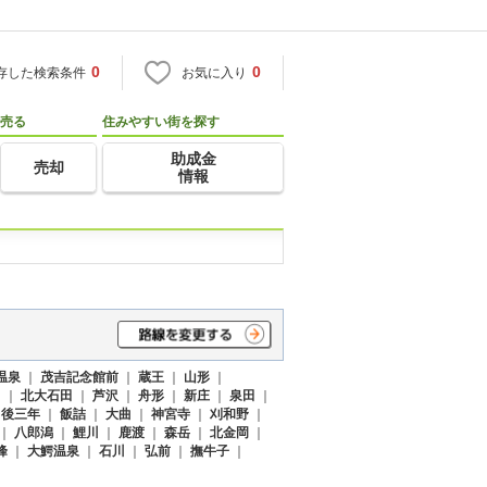
0
0
存した検索条件
お気に入り
売る
住みやすい街を探す
助成金
売却
情報
温泉
｜
茂吉記念館前
｜
蔵王
｜
山形
｜
田
｜
北大石田
｜
芦沢
｜
舟形
｜
新庄
｜
泉田
｜
｜
後三年
｜
飯詰
｜
大曲
｜
神宮寺
｜
刈和野
｜
｜
八郎潟
｜
鯉川
｜
鹿渡
｜
森岳
｜
北金岡
｜
峰
｜
大鰐温泉
｜
石川
｜
弘前
｜
撫牛子
｜