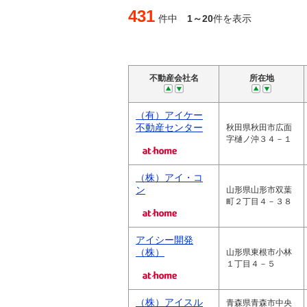
431
件中
1～20
件を表示
不動産会社名
所在地
（有）アイケー
不動産センター
秋田県秋田市広面
字樋ノ沖３４－１
（株）アイ・コ
ン
山形県山形市双葉
町２丁目４－３８
アイシー開発
（株）
山形県東根市小林
１丁目４－５
（株）アイスル
青森県青森市中央