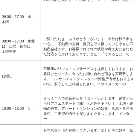
09:00～17:00 水・
木曜
ご覧いただき、ありがとうございます。当社は秋田市を
09:30～17:00 水曜
中心に、不動産の売買・賃貸を取り扱っている小さな不
日、日曜・祝祭日、
動産会社です。お客様それぞれの状況や考え方に合わせ
土曜午後
た対応を心がけております。また、『できること・で…
不動産のワンストップサービスを提供しております。お
客様ひとり一人に合ったお問い合わせ頂きを実現致しま
日曜日
す。 コンサルティングマスターの資格所有者もおります
ので、安心してご相談ください。ハウスメーカーの…
ＡＫＩＴＡでの新生活をサポートいたします！是非とも
当社アスエステート（株）へお任せ下さい！！土地・建
10:00～18:00 なし
物の売買、アパート・マンションの賃貸、店舗・事務所
案件、ご要望の物件を探します☆見つけます！インタ
ー…
お立ち寄り頂き有難うございます。楽しい事大好き 秋