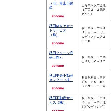
（有）青山不動
山形県米沢市金池
産
８丁目２－２鶴巻
ビル１Ｆ
秋田ＭＫアセッ
秋田県秋田市東通
トサービス
２丁目１－１ヴェ
（株）
ルディスクエア２
ＦーＢ
秋田グリーン商
事（株）
秋田県秋田市手形
山崎町１０－２７
秋田中央不動産
秋田県秋田市泉東
センター（株）
町６－２０－Ｂ１
０２サンコート泉
秋田不動産サー
秋田県秋田市中通
ビス（株）
５丁目１－５１北
都ビルディング７
Ｆ