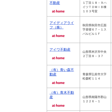
不動産
１丁目１８－９ハ
イツＴＯＭＩＢ棟
１０３号室
アイディアライ
秋田県秋田市広面
フ（株）
字昼寝６７－１ス
バルビル１Ｆ
アイワ不動産
山形県米沢市中央
２丁目８－３７
（有）青い森不
動産
青森県弘前市大字
松森町１１４
（有）青木不動
産
山形県南陽市郡山
１２２６－１