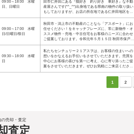
09:00～18:00 水曜
田市仁井田にある『猫好き 釣り好き 車好き』な不動
日、日曜日
産屋さんです(*^_^*)出身地である県南の物件の取り扱い
もしておりますが、お店の所在地である仁井田地区を…
秋田市・潟上市の不動産のことなら「アスポート」にお
09:00～17:00 水曜
任せください！をキャッチフレーズに、常に新物件・オ
日/日曜日/祭日
ススメ物件・売地・中古住宅をお客様のニーズに合わせ
ご提案しております。令和元年５月１５日 秋田市保戸…
私たちセンチュリー２１アスヲは、お客様の住まいへの
09:30～18:00 水曜
想いをかなえるお手伝いをさせていただきます。売買を
日
中心にお客様の喜びを第一に考え、心に寄り添ったご提
案をさせていただきます。ぜひお気軽にご来店くださ…
1
2
地の売却・査定
却査定