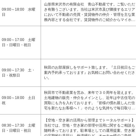
山形県米沢市の有限会社 青山不動産です。ご覧いただ
09:00～18:00 水曜
き有難うございます。当社は米沢市及び隣接するエリア
日
において不動産の売買・賃貸物件の仲介・管理を主な業
務内容とする会社です。賃貸物件のご紹介からマイホ…
09:00～17:00 土曜
日・日曜日・祝日
秋田のお部屋探しをサポート致します。『土日祝日もご
09:00～17:30 土・
案内予約承っております』お気軽にお問い合わせくださ
日・祝祭日
い。
秋田市で不動産業を営み、来年で３０周年を迎えます。
09:00～18:00 土日
土地建物の販売・仲介をメインとし、近年は中古住宅の
祝
買取にも力を入れております。「皆様の慣れ親しんだ住
宅を新たなお客様へ！」そのような気持ちで毎日取り…
【空地・空き家の活用から管理までトータルサポート】
08:30～17:30 土曜
当社では、空地・空き家の管理や活用に関するご相談も
日・日曜日・祝日
随時承っております。駐車場としての運用提案、空き家
の定期的な見回り、外清掃など、オーナー様のご負担…