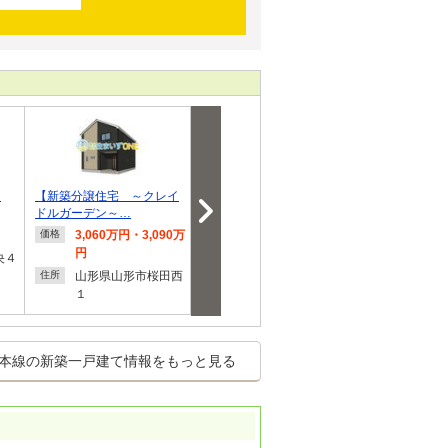
】
【新築分譲住宅 ～クレイ
北中央３（笹木野駅） 249
東浜町 3398
ドルガーデン～…
0万円～2690万円
3,060万円・3,090万
2,490万円～2,690万
3,398
価格
価格
価格
円
円
央４
福島県
住所
山形県山形市桜田西
福島県福島市北中央
住所
住所
１
３
本線の新築一戸建て情報をもっと見る