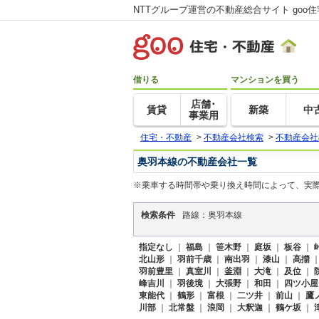
NTTグループ運営の不動産総合サイト goo
借りる
マンションを買う
店舗･
賃貸
新築
中
事業用
住宅・不動産
>
不動産会社検索
>
不動産会社
奥羽本線の不動産会社一覧
※乗車する時間帯や乗り換え時間によって、実
検索条件
路線：奥羽本線
指定なし
｜
福島
｜
笹木野
｜
庭坂
｜
板谷
｜
北山形
｜
羽前千歳
｜
南出羽
｜
漆山
｜
高擶
羽前豊里
｜
真室川
｜
釜淵
｜
大滝
｜
及位
｜
峰吉川
｜
羽後境
｜
大張野
｜
和田
｜
四ツ小屋
東能代
｜
鶴形
｜
富根
｜
二ツ井
｜
前山
｜
鷹
川部
｜
北常盤
｜
浪岡
｜
大釈迦
｜
鶴ケ坂
｜