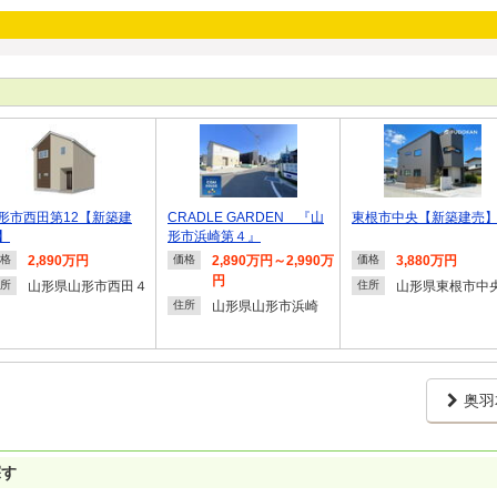
形市西田第12【新築建
CRADLE GARDEN 『山
東根市中央【新築建売
】
形市浜崎第４』
2,890万円
2,890万円～2,990万
3,880万円
格
価格
価格
円
山形県山形市西田４
山形県東根市中
所
住所
山形県山形市浜崎
住所
奥羽
探す