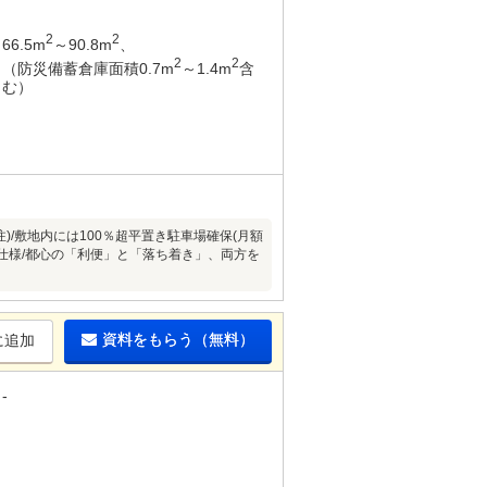
2
2
66.5m
～90.8m
、
2
2
（防災備蓄倉庫面積0.7m
～1.4m
含
む）
注)/敷地内には100％超平置き駐車場確保(月額
備仕様/都心の「利便」と「落ち着き」、両方を
資料をもらう（無料）
に追加
-