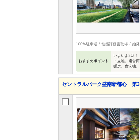
100%駐車場
性能評価書取得
始発
いよいよ2邸！
おすすめポイント
ト立地。複合商
暖房、食洗機、
セントラルパーク盛南新都心 第3