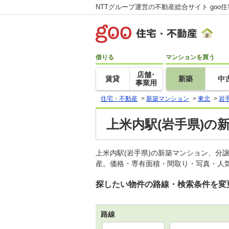
NTTグループ運営の不動産総合サイト goo
借りる
マンションを買う
店舗･
賃貸
新築
中
事業用
住宅・不動産
>
新築マンション
>
東北
>
岩
上米内駅(岩手県)の
上米内駅(岩手県)の新築マンション、分
産。価格・専有面積・間取り・写真・人気
探したい物件の路線・検索条件を変
路線