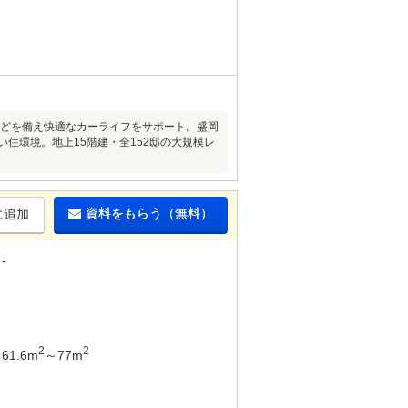
クなどを備え快適なカーライフをサポート。盛岡
住環境。地上15階建・全152邸の大規模レ
資料をもらう（無料）
に追加
-
2
2
61.6m
～77m