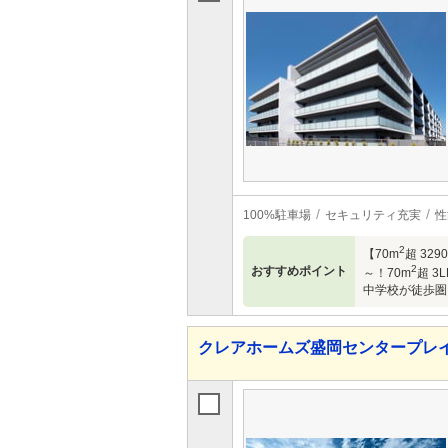
100%駐車場
セキュリティ充実
性
2
【70m
超 32
2
おすすめポイント
～！70m
超 
中学校が徒歩圏
クレアホームズ盛岡センタープレイ