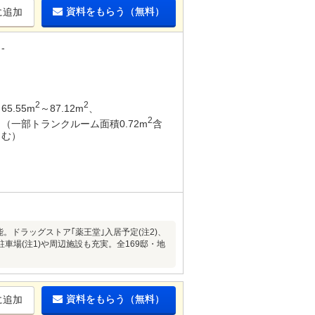
資料をもらう（無料）
に追加
-
2
2
65.55m
～87.12m
、
2
（一部トランクルーム面積0.72m
含
む）
ドラッグストア｢薬王堂｣入居予定(注2)、
場(注1)や周辺施設も充実。全169邸・地
資料をもらう（無料）
に追加