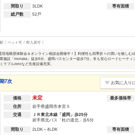
間取り
3LDK
専有面積
総戸数
52戸
駅
ペット可
即入居可
【現地眺望体験会＆オンライン相談会開催中！】利便性も四季折々の潤いを愉しむ
業施設「monaka」徒歩6分、盛岡バスセンター徒歩7分。冬も安心ロードヒーティ
ミラブルzeroなど先進設備充実。
期7次
お気に入り
未定
価格
最多価格帯
住所
岩手県盛岡市本宮５
交通
ＪＲ東北本線「盛岡」歩25分
岩手県北バス「杜の道北」歩5分
間取り
2LDK～4LDK
専有面積