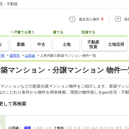
住宅・不動産
0
最近見た物件
保
一戸建てを買う
建てる
投資する
不動産
古
新築
中古
土地
土地活用
投資
手県
>
盛岡市
>
山田線
>
上米内駅の新築マンション 物件一覧
新築マンション・分譲マンション 物件一
譲マンションなどの新築分譲マンション物件をご紹介します。新築マンシ
のこだわり条件から物件を簡単検索。理想の物件探しをgoo住宅・不
更して再検索
山田線：
盛岡
上盛岡
山岸
上米内
区界
松草
川内
箱石
陸中川井
腹帯
茂