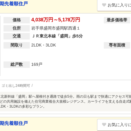
3期先着順住戸
お気に入り
4,038万円～5,178万円
価格
最多価格帯
住所
岩手県盛岡市盛岡駅西通１
交通
ＪＲ東北本線「盛岡」歩5分
間取り
2LDK・3LDK
専有面積
総戸数
169戸
ゴミ出し24時間可
東北新幹線「盛岡」駅へ屋根付き通路で徒歩5分。雨の日も駅まで快適にアクセス可能。
どの共用施設を備えた住宅商業複合大規模レジデンス。カーライフを支える自走式駐車
LDK・3LDKの多彩なプラン。
4期先着順住戸
お気に入り