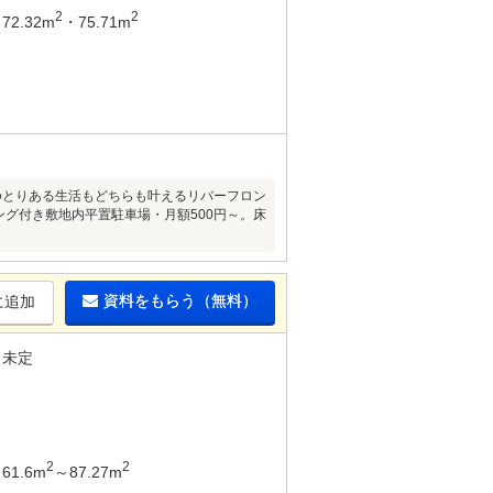
2
2
72.32m
・75.71m
ゆとりある生活もどちらも叶えるリバーフロン
ング付き敷地内平置駐車場・月額500円～。床
資料をもらう（無料）
に追加
未定
2
2
61.6m
～87.27m