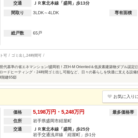
交通
ＪＲ東北本線「盛岡」歩13分
間取り
3LDK～4LDK
専有面積
総戸数
65戸
ト可
ゴミ出し24時間可
代基準の省エネマンション/盛岡初！ZEH-M Oriented＆低炭素建築物ダブル認定(
/融雪ロードヒーティング・24時間ゴミ出し可能など、日々の暮らしを快適に支える設
14階建65邸
お気に入り
5,198万円・5,248万円
価格
最多価格帯
住所
岩手県盛岡市紺屋町
交通
ＪＲ東北本線「盛岡」歩25分
岩手交通浅岸線「紺屋町」歩1分