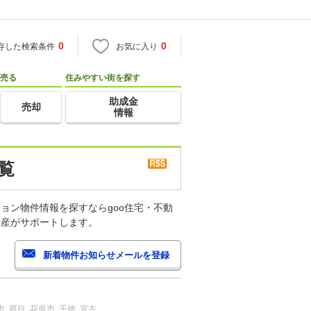
0
0
存した検索条件
お気に入り
売る
住みやすい街を探す
助成金
売却
情報
覧
ョン物件情報を探すならgoo住宅・不動
動産がサポートします。
市
蟇目
花原市
千徳
宮古