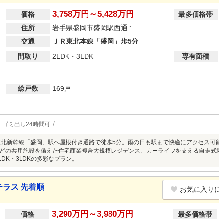
3,758万円～5,428万円
価格
最多価格帯
住所
岩手県盛岡市盛岡駅西通１
交通
ＪＲ東北本線「盛岡」歩5分
間取り
2LDK・3LDK
専有面積
総戸数
169戸
ゴミ出し24時間可
東北新幹線「盛岡」駅へ屋根付き通路で徒歩5分。雨の日も駅まで快適にアクセス可能。
どの共用施設を備えた住宅商業複合大規模レジデンス。カーライフを支える自走式駐車
LDK・3LDKの多彩なプラン。
ラス 先着順
お気に入り
3,290万円～3,980万円
価格
最多価格帯