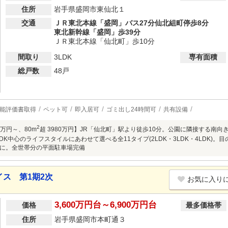
住所
岩手県盛岡市東仙北１
交通
ＪＲ東北本線「盛岡」バス27分仙北組町停歩8分
東北新幹線「盛岡」歩39分
ＪＲ東北本線「仙北町」歩10分
間取り
3LDK
専有面積
総戸数
48戸
能評価書取得
ペット可
即入居可
ゴミ出し24時間可
共有設備
2
90万円～、80m
超 3980万円】JR「仙北町」駅より徒歩10分。公園に隣接する南向きゆと
3LDK中心のライフスタイルにあわせて選べる全11タイプ(2LDK・3LDK・4LDK
に。全世帯分の平面駐車場完備
ス 第1期2次
お気に入り
3,600万円台～6,900万円台
価格
最多価格帯
住所
岩手県盛岡市本町通３