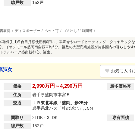
総戸数
152戸
書取得
ディスポーザー
ペット可
ゴミ出し24時間可
0％確保(注1)/1台目月額使用料0円～。車寄せやロードヒーティング、タイヤラッ
分。イオンモール盛岡南自転車約5分。複数の大型商業施設が徒歩圏内の暮らしやすい
トラルパーク盛南新都心」誕生。
期6次
お気に入り
2,990万円～4,290万円
価格
最多価格帯
住所
岩手県盛岡市本宮５
交通
ＪＲ東北本線「盛岡」歩25分
岩手県北バス「杜の道北」歩5分
間取り
2LDK・3LDK
専有面積
総戸数
152戸