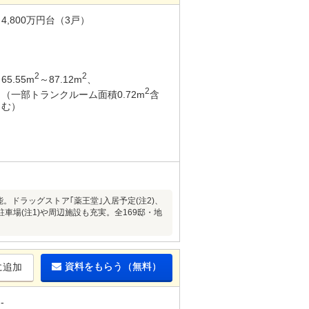
4,800万円台（3戸）
2
2
65.55m
～87.12m
、
2
（一部トランクルーム面積0.72m
含
む）
ドラッグストア｢薬王堂｣入居予定(注2)、
場(注1)や周辺施設も充実。全169邸・地
資料をもらう（無料）
に追加
-