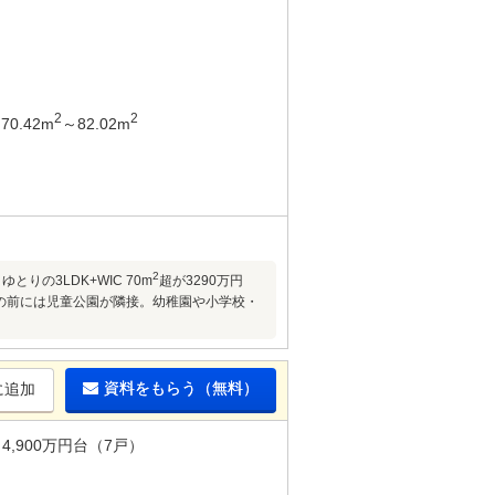
2
2
70.42m
～82.02m
2
りの3LDK+WIC 70m
超が3290万円
)。目の前には児童公園が隣接。幼稚園や小学校・
資料をもらう（無料）
に追加
4,900万円台（7戸）