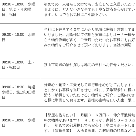
09:30～18:00 水曜
初めての一人暮らしの方でも、安心してご入居いただけ
日、第２・４火曜
るように、どんな小さな事でも丁寧な対応を心がけてい
日、祝日
ます。いつでもお気軽にご相談下さい。
当社は下井草で４０年にわたり地域に密着し営業してま
09:30～18:00 水曜
いりました。お陰様にて信用と実績によりオーナー様か
日
らの物件依頼が多く、ご来店いただいたお客様にもお好
みの物件をご紹介させて頂いております。当社の周辺…
08:30～18:00 土・
狭山市周辺の物件探しは地元の当社へお任せください。
日・祝祭日
好奇心・創造・工夫そして即行動を心がけております。
09:00～18:30 毎週
とにかくお客様を退屈させない様に、又希望条件に極力
水曜日、第1第3日曜
沿う（納得していただける）物件をご紹介、ご案内でき
日
る様に準備しております。皆様の素晴らしい人生・限…
【部屋を借りたい】 月額３．６万円～ 仲介手数料無
09:30～18:00 水曜
料の物件があります！ ４ＬＤＫが、家賃１６～２０万
日
円。 初めての部屋探しでも安心！丁寧にサポートしま
す。【賃貸事業】 入所者募集、ご解約時の精算など…