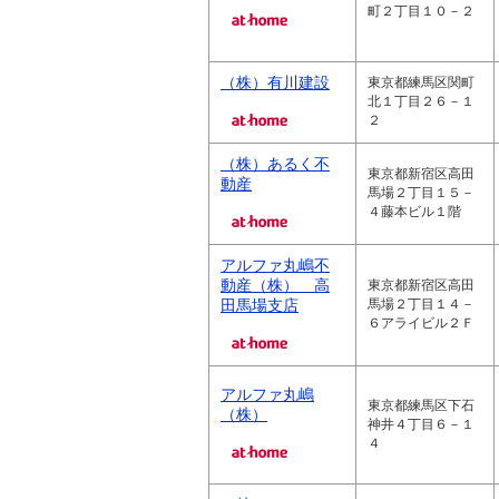
町２丁目１０－２
（株）有川建設
東京都練馬区関町
北１丁目２６－１
２
（株）あるく不
東京都新宿区高田
動産
馬場２丁目１５－
４藤本ビル１階
アルファ丸嶋不
動産（株） 高
東京都新宿区高田
田馬場支店
馬場２丁目１４－
６アライビル２Ｆ
アルファ丸嶋
東京都練馬区下石
（株）
神井４丁目６－１
４