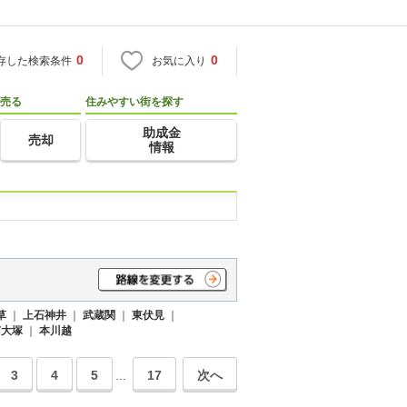
0
0
存した検索条件
お気に入り
売る
住みやすい街を探す
助成金
売却
情報
草
｜
上石神井
｜
武蔵関
｜
東伏見
｜
南大塚
｜
本川越
3
4
5
17
次へ
…