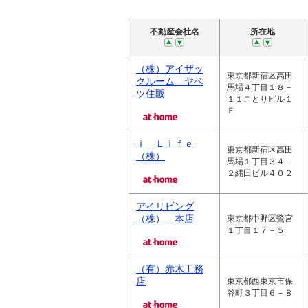
不動産会社名
所在地
（株）アイザッ
東京都新宿区高田
クルーム ヤベ
馬場４丁目１８－
ツ住販
１１ことりビル１
Ｆ
ｉ Ｌｉｆｅ
東京都新宿区高田
（株）
馬場１丁目３４－
２縄田ビル４０２
アイリビング
（株） 本店
東京都中野区鷺宮
１丁目１７－５
（有）赤木工務
店
東京都西東京市保
谷町３丁目６－８