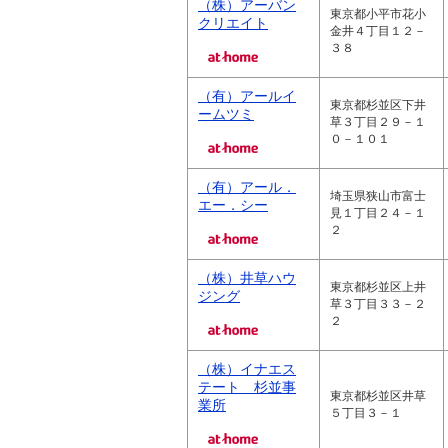
（株）アーバン
東京都小平市花小
クリエイト
金井４丁目１２－
３８
（有）アールイ
東京都杉並区下井
ームツミ
草３丁目２９－１
０－１０１
（有）アール．
埼玉県狭山市富士
エー．シー
見１丁目２４－１
２
（株）井草ハウ
東京都杉並区上井
ジング
草３丁目３３－２
２
（株）イナエス
テート 杉並事
東京都杉並区井草
業所
５丁目３－１