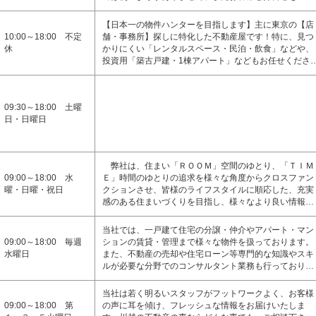
【日本一の物件ハンターを目指します】主に東京の【店
10:00～18:00 不定
舗・事務所】探しに特化した不動産屋です！特に、見つ
休
かりにくい「レンタルスペース・民泊・飲食」などや、
投資用「築古戸建・1棟アパート」などもお任せくださ
09:30～18:00 土曜
日・日曜日
弊社は、住まい「ＲＯＯＭ」空間のゆとり、「ＴＩＭ
09:00～18:00 水
Ｅ」時間のゆとりの追求を様々な角度からクロスファン
曜・日曜・祝日
クションさせ、皆様のライフスタイルに順応した、充実
感のある住まいづくりを目指し、様々なより良い情報…
当社では、一戸建て住宅の分譲・仲介やアパート・マン
09:00～18:00 毎週
ションの賃貸・管理まで様々な物件を扱っております。
水曜日
また、不動産の売却や住宅ローン等専門的な知識やスキ
ルが必要な分野でのコンサルタント業務も行っており…
当社は若く明るいスタッフがフットワークよく、お客様
09:00～18:00 第
の声に耳を傾け、フレッシュな情報をお届けいたしま