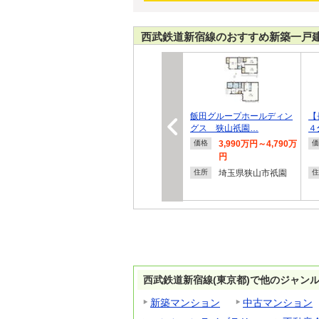
西武鉄道新宿線のおすすめ新築一戸
飯田グループホールディン
【
グス 狭山祇園…
４
3,990万円～4,790万
価格
価
円
埼玉県狭山市祇園
住所
住
西武鉄道新宿線(東京都)で他のジャン
新築マンション
中古マンション