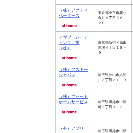
（株）アクティ
東京都小平市花小
ベーターズ
金井４丁目３８－
２０
アザブトレーデ
ィング工業
東京都新宿区高田
（株）
馬場４丁目１８－
９
（株）アスキー
ジャパン
埼玉県狭山市入間
川３丁目２１－９
（株）アセット
ホームサービス
埼玉県川越市中原
町２丁目３－２
（有）アプリ
埼玉県川越市中原