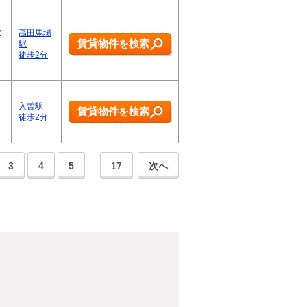
な
高田馬場
賃貸物件を検索
駅
徒歩2分
入曽駅
賃貸物件を検索
徒歩2分
3
4
5
17
次へ
…