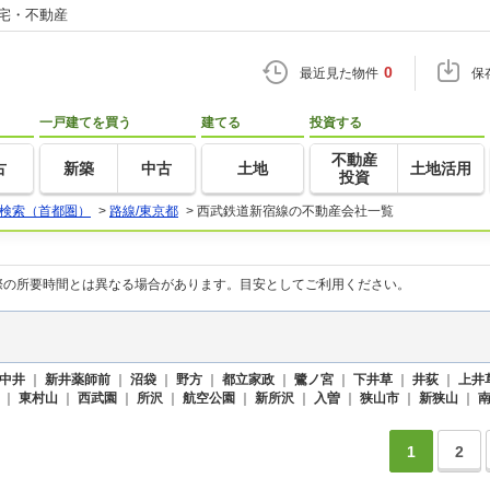
住宅・不動産
0
最近見た物件
保
一戸建てを買う
建てる
投資する
不動産
古
新築
中古
土地
土地活用
投資
検索（首都圏）
>
路線/東京都
>
西武鉄道新宿線の不動産会社一覧
際の所要時間とは異なる場合があります。目安としてご利用ください。
中井
｜
新井薬師前
｜
沼袋
｜
野方
｜
都立家政
｜
鷺ノ宮
｜
下井草
｜
井荻
｜
上井
｜
東村山
｜
西武園
｜
所沢
｜
航空公園
｜
新所沢
｜
入曽
｜
狭山市
｜
新狭山
｜
1
2