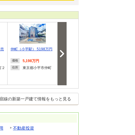
き売
仲町（小平駅） 5198万円
関町北４（武蔵関駅） 858
小金井市本町2
0万円～8680万円
分譲住宅 全
5,198万円
8,580万円～8,680万
7,780
価格
価格
価格
円
円
宮２
東京都小平市仲町
住所
東京都練馬区関町北
東京都
住所
住所
４
２
宿線の新築一戸建て情報をもっと見る
用
不動産投資