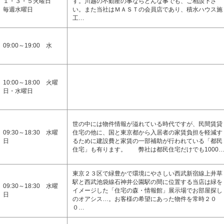
１・３・５火曜日
す。川越の不動産の事ならどんな事でも、ご相談下さ
毎週水曜日
い。また当社はＭＡＳＴの会員店であり、積水ハウス施
工…
09:00～19:00 水
10:00～18:00 火曜
日・水曜日
世の中には物件情報が溢れている時代ですが、民間賃貸
09:30～18:30 水曜
住宅の他に、国と東京都から入居者の家賃負担を軽減す
日
るために建設費と家賃の一部補助が行われている「都民
住宅」も有ります。 弊社は都民住宅だけでも1000
東京２３区で緑豊かで環境にやさしい西武新宿線上井草
駅と西武池袋線石神井公園駅の間に位置する当店は緑を
09:30～18:30 水曜
イメージした「住宅の森・情報館」展示場でお部屋探し
日
のオアシス…。お客様の希望にあった物件を常時２０
０…