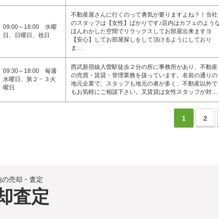
不動産屋さんに行くのって勇気が要りますよね？！当社
のスタッフは【女性】ばかりです♪店内はカフェのよう
09:00～18:00 水曜
ほんわかした空間でリラックスしてお部屋出来ますヨ
日、日曜日、祝日
【安心】してお部屋探しをして頂けるようにしており
ま…
西武新宿線入曽駅徒歩２分の所に事務所があり、不動産
09:30～18:00 毎週
の売買・賃貸・管理業務を扱っています。名前の通りの
水曜日、第２・３火
地元企業で、スタッフも地元の者が多く、不動産以外で
曜日
もお気軽にご相談下さい。又賃貸は女性スタッフが対…
1
2
地の売却・査定
却査定