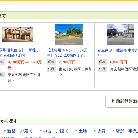
建て
長期優良住宅】 駅徒歩
【諸費用キャンペーン開
都立家政 建築条件付
分＋水回り１階
催】☆LDK16帖以上☆…
地
8,190万円～8,590万
7,280万円
6,980万円
格
価格
価格
円
東京都杉並区上井草
東京都中野区鷺
住所
住所
東京都練馬区石神井
２
所
台７
西武鉄道新
ルから探す
新築一戸建て
中古一戸建て
土地
賃貸
店舗・事業