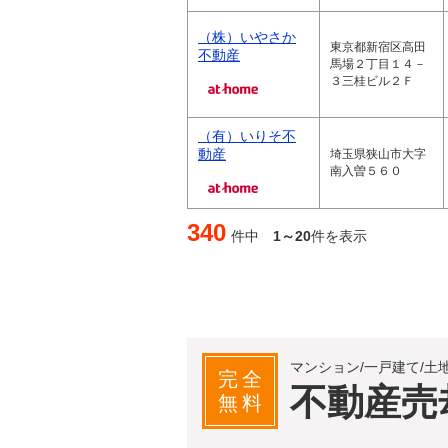
（株）いやさか
東京都新宿区高田
不動産
馬場２丁目１４－
３三桂ビル２Ｆ
（有）いりそ不
動産
埼玉県狭山市大字
南入曽５６０
340
件中
1～20
件を表示
マンション/一戸建て/土
完全
不動産売
無料