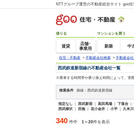
NTTグループ運営の不動産総合サイト goo
借りる
マンションを買う
店舗･
賃貸
新築
中
事業用
住宅・不動産
>
不動産会社検索
>
不動産会社
西武鉄道新宿線の不動産会社一覧
※乗車する時間帯や乗り換え時間によって、実
検索条件
路線：西武鉄道新宿線
指定なし
｜
西武新宿
｜
高田馬場
｜
下落合
｜
西武柳沢
｜
田無
｜
花小金井
｜
小平
｜
久米川
340
件中
1～20
件を表示