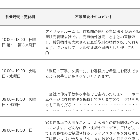
営業時間・定休日
不動産会社のコメント
アイザックルームは、首都圏の物件を主に扱う 総合不動
産販売管理会社です。売買物件は売主さまとの直接取
10:00～18:00 日曜
引。賃貸物件も大家さんと直接取引の物件を扱っており
日 第１・第３水曜日
ます。従いまして、ノルマ達成を目的とした押し売り
的…
10:00～19:00 火曜
「親切・丁寧」を第一に、お客様のご希望にお応えでき
日・水曜日
るようお手伝いをさせていただきます。
当社は仲介手数料を半額でご案内いたします！ ホー
09:00～18:00 火曜
ムページに多数物件を掲載しておりますので、ぜひそち
日・水曜日
らもご覧ください！～～・～～・～～・～～・～～・～
～・～～・～～・～～・～～・～～・～～・～～～・…
家を造る上で大切なことは、お客様との信頼関係だと思
っています。どんなに良い技術やアイデア、工法があっ
09:00～18:00 日
てもお客様のご希望や好み、ライフスタイルを知らずし
ては使いようがありません、またお客様と打合せを重…