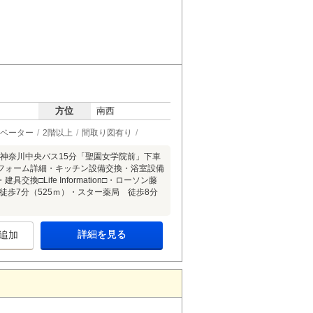
方位
南西
ベーター
2階以上
間取り図有り
り神奈川中央バス15分「聖園女学院前」下車
リフォーム詳細・キッチン設備交換・浴室設備
Life Information□・ローソン藤
徒歩7分（525ｍ）・スター薬局 徒歩8分
詳細を見る
追加