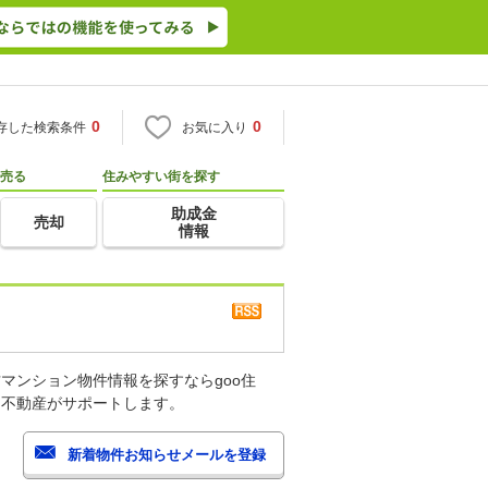
0
0
存した検索条件
お気に入り
売る
住みやすい街を探す
助成金
売却
情報
マンション物件情報を探すならgoo住
・不動産がサポートします。