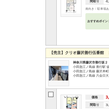
間取り
4
南向き
駐車場あ
おすすめポイン
【売主】クリオ藤沢善行伍番館 
神奈川県藤沢市善行坂２
小田急江ノ島線 善行駅 徒
小田急江ノ島線 藤沢本町
小田急江ノ島線 六会日大前
3
価格
間取り
3