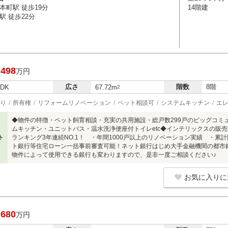
本町駅 徒歩19分
14階建
駅 徒歩22分
,498
万円
広さ
階数
8階
LDK
67.72m
2
り
所有権
リフォームリノベーション
ペット相談可
システムキッチン
エ
◆物件の特徴・ペット飼育相談・充実の共用施設・総戸数299戸のビッグコミ
ムキッチン・ユニットバス・温水洗浄便座付トイレetc◆インテリックスの販売
ト
ランキング3年連続NO.1！ ・年間1000戸以上のリノベーション実績 ・累計
ト銀行等住宅ローン一括事前審査可能！ネット銀行はじめ大手金融機関の都市
物件によって使用できる銀行も変わりますので、是非一度ご相談ください♪
お気に入りに
,680
万円