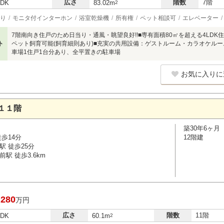
広さ
階数
7階
LDK
83.02m
2
り
モニタ付インターホン
浴室乾燥機
所有権
ペット相談可
エレベーター
7階南向き住戸のため日当り・通風・眺望良好!!■専有面積80㎡を超える4LDK
ト
ペット飼育可能(飼育細則あり)■充実の共用設備：ゲストルーム・カラオケル
車場1住戸1台分あり、全平置きの駐車場
お気に入りに
１１階
築30年6ヶ月
歩14分
12階建
駅 徒歩25分
駅 徒歩3.6km
,280
万円
広さ
階数
11階
LDK
60.1m
2