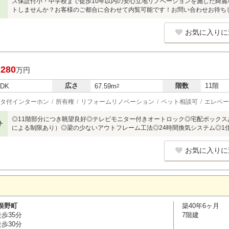
ス保証付小・中学校まで徒歩10年以内の安心立地リノベーションを施した綺
トしませんか？お客様のご都合に合わせて内覧可能です！お問い合わせお待ち
お気に入りに
,280
万円
広さ
階数
11階
LDK
67.59m
2
タ付インターホン
所有権
リフォームリノベーション
ペット相談可
エレベー
◎11階部分につき眺望良好◎テレビモニター付きオートロック◎宅配ボック
ト
による制限あり）◎梁の少ないアウトフレーム工法◎24時間換気システム◎1
お気に入りに
俣野町
築40年6ヶ月
歩35分
7階建
歩30分