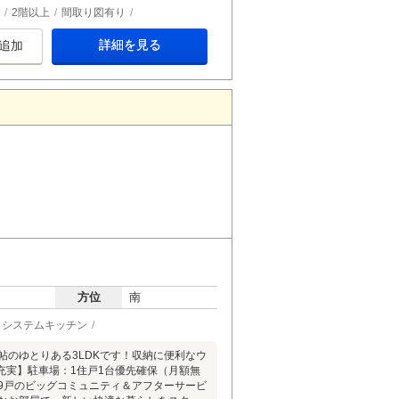
2階以上
間取り図有り
詳細を見る
追加
方位
南
システムキッチン
1帖のゆとりある3LDKです！収納に便利なウ
充実】駐車場：1住戸1台優先確保（月額無
9戸のビッグコミュニティ＆アフターサービ