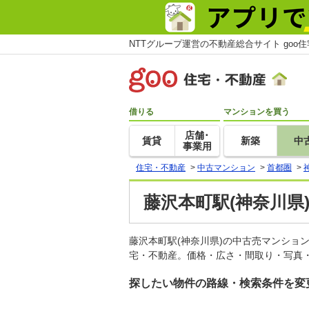
NTTグループ運営の不動産総合サイト goo
借りる
マンションを買う
店舗･
賃貸
新築
中
事業用
住宅・不動産
>
中古マンション
>
首都圏
>
藤沢本町駅(神奈川県
藤沢本町駅(神奈川県)の中古売マンショ
宅・不動産。価格・広さ・間取り・写真・
探したい物件の路線・検索条件を変