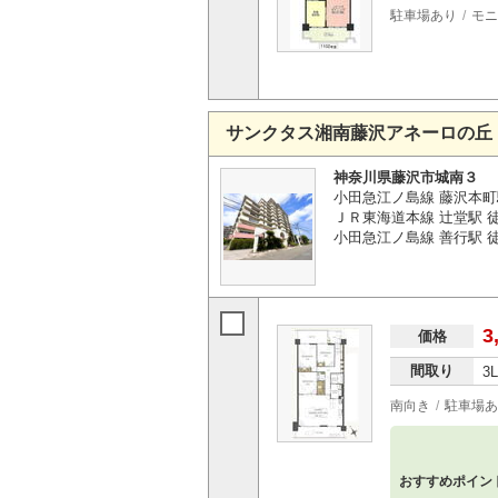
駐車場あり
モニ
サンクタス湘南藤沢アネーロの丘
神奈川県藤沢市城南３
小田急江ノ島線 藤沢本町
ＪＲ東海道本線 辻堂駅 徒
小田急江ノ島線 善行駅 徒
3
価格
間取り
3
南向き
駐車場あ
おすすめポイン