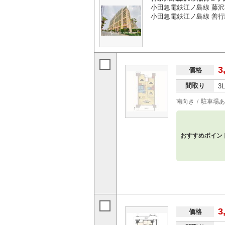
小田急電鉄江ノ島線 藤沢
小田急電鉄江ノ島線 善行
3
価格
間取り
3
南向き
駐車場あ
おすすめポイン
3
価格