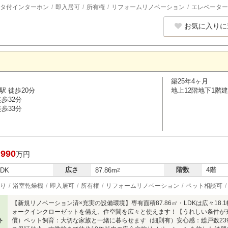
タ付インターホン
即入居可
所有権
リフォームリノベーション
エレベーター
お気に入りに
築25年4ヶ月
駅 徒歩20分
地上12階地下1階建
歩32分
歩33分
,990
万円
広さ
階数
4階
LDK
87.86m
2
り
浴室乾燥機
即入居可
所有権
リフォームリノベーション
ペット相談可
【新規リノベーション済×充実の設備環境】専有面積87.86㎡・LDKは広々18.
ォークインクローゼットを備え、住空間を広々と使えます！【うれしい条件が
ト
償）ペット飼育：大切な家族と一緒に暮らせます（細則有）安心感：総戸数23