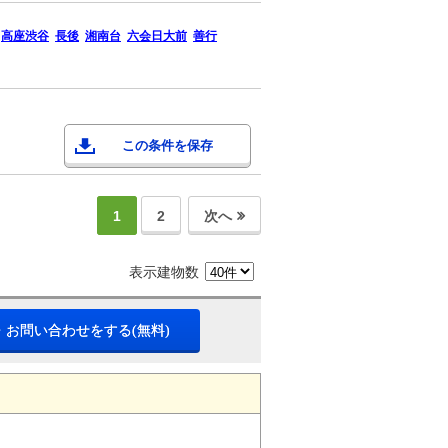
高座渋谷
長後
湘南台
六会日大前
善行
この条件を保存
1
2
次へ
表示建物数
・お問い合わせをする(無料)