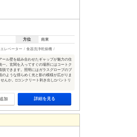
方位
南東
エレベーター
食器洗浄乾燥機
アール壁を組み合わせたギャップが魅力の住
統一。玄関を入ってすぐの場所にはコートク
着脱できます。照明にはガラスグローブのブ
面のような揺らめく光と影の模様が広がりま
せんか。□コンクリート剥き出し□パントリ
詳細を見る
追加