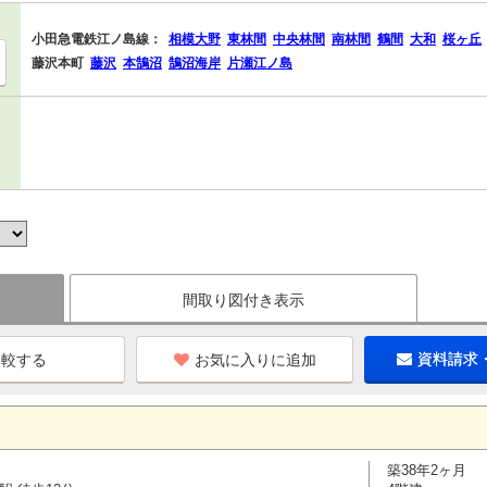
小田急電鉄江ノ島線：
相模大野
東林間
中央林間
南林間
鶴間
大和
桜ヶ丘
藤沢本町
藤沢
本鵠沼
鵠沼海岸
片瀬江ノ島
間取り図付き表示
お気に入りに追加
資料請求
築38年2ヶ月