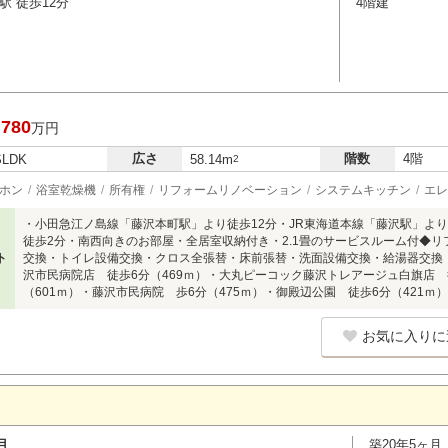
駅 徒歩12分
4階建
,780
万円
広さ
階数
4階
SLDK
58.14m
2
ホン
浴室乾燥機
所有権
リフォームリノベーション
システムキッチン
エレ
・小田急江ノ島線「藤沢本町駅」より徒歩12分・JR東海道本線「藤沢駅」よ
徒歩2分・南西向きのお部屋・全居室収納付き・2.1畳のサービスルーム付◆
ト
交換・トイレ設備交換・クロス全張替・床前張替・洗面設備交換・給湯器交換・建具交換□
沢市民病院店 徒歩6分（469ｍ）・大丸ピーコック藤沢トレアージュ白旗店 
（601ｍ）・藤沢市民病院 歩6分（475ｍ）・御殿辺公園 徒歩6分（421ｍ）
お気に入りに
目
築20年5ヶ月