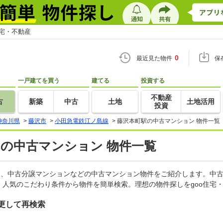
住宅・不動産
0
最近見た物件
保
一戸建てを買う
建てる
投資する
不動産
古
新築
中古
土地
土地活用
投資
神奈川県
>
藤沢市
>
小田急電鉄江ノ島線
>
藤沢本町駅の中古マンション 物件一覧
)の中古マンション 物件一覧
ン、中古分譲マンションなどの中古マンション物件をご紹介します。中古
人気のこだわり条件から物件を簡単検索。理想の物件探しをgoo住宅
更して再検索