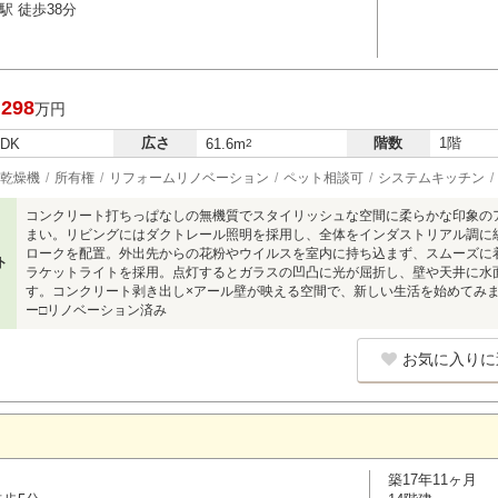
駅 徒歩38分
,298
万円
広さ
階数
1階
LDK
61.6m
2
乾燥機
所有権
リフォームリノベーション
ペット相談可
システムキッチン
コンクリート打ちっぱなしの無機質でスタイリッシュな空間に柔らかな印象の
まい。リビングにはダクトレール照明を採用し、全体をインダストリアル調に
ロークを配置。外出先からの花粉やウイルスを室内に持ち込まず、スムーズに
ト
ラケットライトを採用。点灯するとガラスの凹凸に光が屈折し、壁や天井に水
す。コンクリート剥き出し×アール壁が映える空間で、新しい生活を始めてみま
ー□リノベーション済み
お気に入りに
築17年11ヶ月