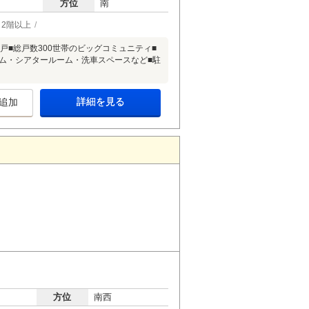
方位
南
2階以上
住戸■総戸数300世帯のビッグコミュニティ■
ーム・シアタールーム・洗車スペースなど■駐
詳細を見る
追加
方位
南西