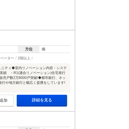
方位
南
レベーター
2階以上
ュニティ◆室内リノベーション内容・システ
実績 ・R1(適合リノベーション)住宅発行
販売戸数2万8000戸突破!◆都市銀行、ネッ
銀行や地方銀行と幅広く提携をしています!
詳細を見る
追加