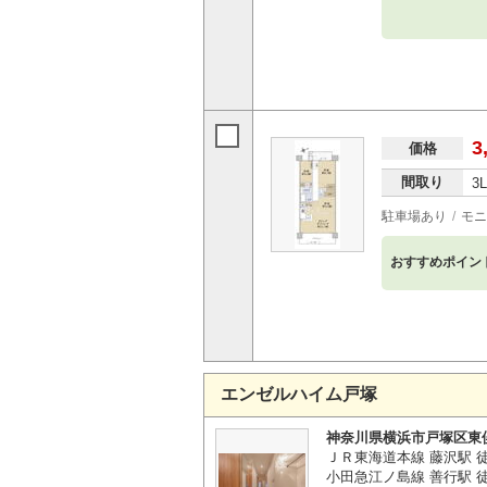
3
価格
間取り
3
駐車場あり
モニ
おすすめポイン
エンゼルハイム戸塚
神奈川県横浜市戸塚区東
ＪＲ東海道本線 藤沢駅 徒
小田急江ノ島線 善行駅 徒