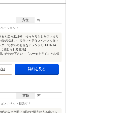
方位
南
ノベーション
せると広々21.8帖！ゆったりとしたファミリ
富な収納設計で、片付いた居住スペースを保て
ターで季節のお花をアレンジ♪】POINT4.
近に感じられる立地】
問い合わせ下さい～『スーモを見て』とお伝
詳細を見る
追加
方位
南
ション
ペット相談可
9.5帖の広々空間に♪暖かな陽光の入る南バル