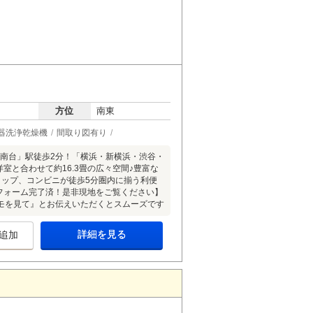
方位
南東
器洗浄乾燥機
間取り図有り
「湘南台」駅徒歩2分！「横浜・新横浜・渋谷・
洋室と合わせて約16.3畳の広々空間♪豊富な
ショップ、コンビニが徒歩5分圏内に揃う利便
リフォーム完了済！是非現地をご覧ください】
モを見て』とお伝えいただくとスムーズです
詳細を見る
追加