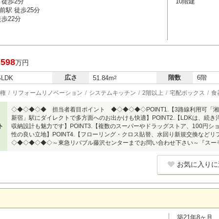
 徒歩2分
10階建
前駅 徒歩25分
歩22分
,598
万円
広さ
階数
6階
SLDK
51.84m
2
権
リフォームリノベーション
システムキッチン
2階以上
宅配ボックス
食
◇◆◇◆◇◆ 担当者着目ポイント ◆◇◆◇◆◇POINT1.【3路線利用可
新宿」駅にダイレクトで多方面へのお出かけも快適】POINT2.【LDKは、続き
ト
収納設計も魅力です】POINT3.【複数のスーパーやドラッグストア、100円
性の良い立地】POINT4.【フローリング・クロス貼替、水回り新規交換など
◇◆◇◆◇◆◇～東急リバブル藤沢センターまでお問い合わせ下さい～『スー
お気に入りに
築21年8ヶ月