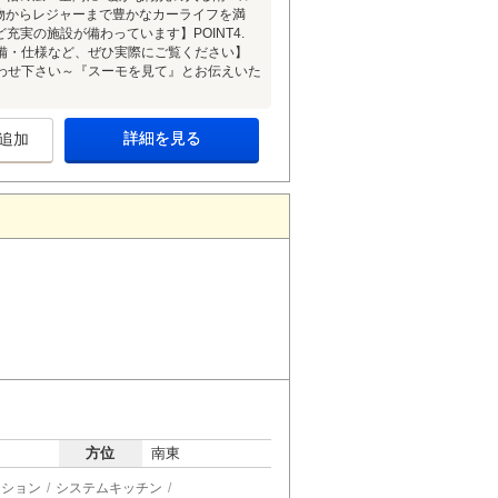
買い物からレジャーまで豊かなカーライフを満
充実の施設が備わっています】POINT4.
備・仕様など、ぜひ実際にご覧ください】
わせ下さい～『スーモを見て』とお伝えいた
詳細を見る
追加
方位
南東
ーション
システムキッチン