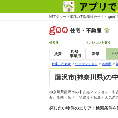
NTTグループ運営の不動産総合サイト goo
借りる
マンションを買う
店舗･
賃貸
新築
中
事業用
住宅・不動産
>
中古マンション
>
首都圏
>
藤沢市(神奈川県)の
神奈川県藤沢市の中古売マンション、中
産。価格・広さ・間取り・写真・人気のこ
探したい物件のエリア・検索条件を