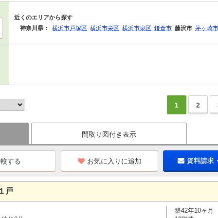
近くのエリアから探す
神奈川県：
横浜市戸塚区
横浜市栄区
横浜市泉区
鎌倉市
藤沢市
茅ヶ崎
1
2
間取り図付き表示
お気に入りに追加
資料請求
１戸
築42年10ヶ月