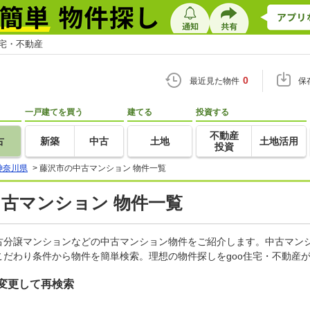
住宅・不動産
0
最近見た物件
保
一戸建てを買う
建てる
投資する
不動産
古
新築
中古
土地
土地活用
投資
神奈川県
>
藤沢市の中古マンション 物件一覧
中古マンション 物件一覧
古分譲マンションなどの中古マンション物件をご紹介します。中古マンシ
だわり条件から物件を簡単検索。理想の物件探しをgoo住宅・不動産
変更して再検索