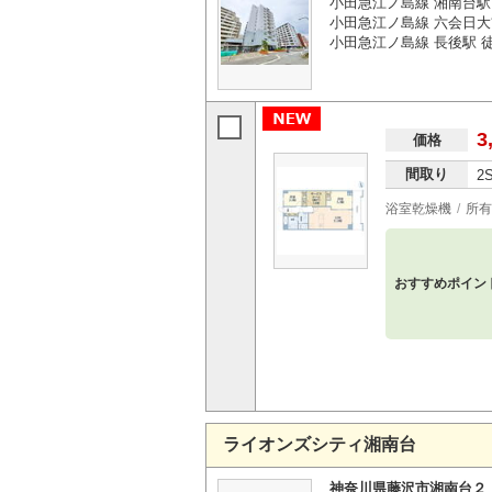
小田急江ノ島線 湘南台駅
小田急江ノ島線 六会日大
小田急江ノ島線 長後駅 徒
3
価格
間取り
2
浴室乾燥機
所有
おすすめポイン
ライオンズシティ湘南台
神奈川県藤沢市湘南台２