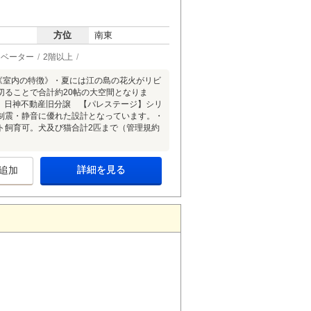
方位
南東
レベーター
2階以上
《室内の特徴》・夏には江の島の花火がリビ
切ることで合計約20帖の大空間となりま
築、日神不動産旧分譲 【パレステージ】シリ
制震・静音に優れた設計となっています。・
ト飼育可。犬及び猫合計2匹まで（管理規約
詳細を見る
追加