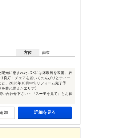
方位
南東
た陽光に恵まれたLDKには床暖房を装備。居
陽当り良好！チェアを置いてのんびりとティー
ど、2026年10月中旬リフォーム完了予
自然を兼ね備えたエリア】
問い合わせ下さい～『スーモを見て』とお伝
詳細を見る
追加