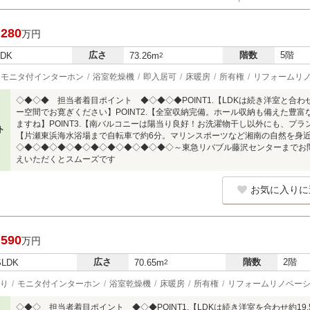
,280
万円
広さ
階数
5階
LDK
73.26m
2
モニタ付インターホン
浴室乾燥機
即入居可
床暖房
所有権
リフォームリ
◇◆◇◆ 担当者着目ポイント ◆◇◆◇◆POINT1.【LDKは続き洋室と合わ
ー空間でお寛ぎください】POINT2.【全室収納完備。ホール収納も備えた豊
ますね】POINT3.【南バルコニーは陽当り良好！お洗濯物干し以外にも、プラン
ト
【片瀬東浜海水浴場まで自転車で約6分。マリンスポーツなど湘南の自然を身
◇◆◇◆◇◆◇◆◇◆◇◆◇◆◇◆◇◆◇～東急リバブル藤沢センターまでお
えいただくとスムーズです
お気に入りに
,590
万円
広さ
階数
2階
SLDK
70.65m
2
り
モニタ付インターホン
浴室乾燥機
床暖房
所有権
リフォームリノベー
◇◆◇ 担当者着目ポイント ◆◇◆POINT1.【LDKは続き洋室を合わせ約1