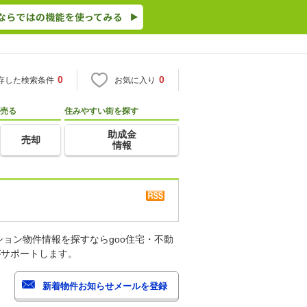
0
0
存した検索条件
お気に入り
売る
住みやすい街を探す
助成金
売却
情報
ョン物件情報を探すならgoo住宅・不動
がサポートします。