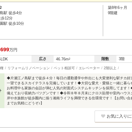
２
築8年6ヶ月
島駅 徒歩4分
9階建
歩12分
園駅 徒歩10分
,699
万円
広さ
階数
3階
SLDK
46.76m
2
権
リフォームリノベーション
ペット相談可
エレベーター
2階以上
◆片瀬江ノ島駅まで徒歩４分！毎日の通勤通学や外出にも大変便利な駅チカ好
一望できるスカイテラスを完備しています！◆大切な愛犬・愛猫と一緒に暮ら
お料理中も家族の会話が弾む人気の対面式システムキッチンを採用してます！
ト
備えており収納力バツグンです！◆令和８年８月末にクロス貼替や室内ハウス
岸や水族館が徒歩圏内に揃う湘南ライフを満喫できる住環境です！【お問い合わせは
までお気軽にどうぞ♪】
お気に入りに