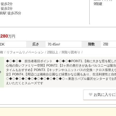
 徒歩2分
9階建
 徒歩2分
前駅 徒歩25分
,280
万円
広さ
階数
2階
LDK
70.45m
2
権
リフォームリノベーション
2階以上
間取り図有り
◆◇◆◇◆ 担当者着目ポイント ◆◇◆◇◆POINT1.【南に大きな窓を配し
心地の良いファミリー空間】POINT2.【2ヶ所の奥行きがあるバルコニーは
タイムもおすすめ】POINT3.【キッチンやユニットバスの交換・クロス張替えな
ト
定】POINT4.【周辺には湘南台公園など緑豊かな公園もあり、生活利便性と
◇◆◇◆◇◆◇◆◇◆◇◆◇◆◇◆◇◆◇～東急リバブル藤沢センターまでお
えいただくとスムーズです
お気に入りに