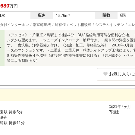
,680
万円
広さ
階数
6階
LDK
46.76m
2
タ付インターホン
浴室乾燥機
所有権
ペット相談可
システムキッチン
エ
《アクセス》・片瀬江ノ島駅まで徒歩4分、3駅3路線利用可能な便利な立地。
ングから望めます。・シューズインクローク・納戸付き。・続き間の洋室を区
す。・食洗機、浄水器備え付け。《分譲・施工、修繕状況等》・2018年3月
ト
ーズのマンションです。・二重床・二重天井・球体ボイドスラブ工法により、
断熱等性能等級４を取得（建設住宅性能評価書における）《共用部分》・ペッ
等による制限あり）
お気に入りに
築21年7ヶ月
園駅 徒歩5分
7階建
歩9分
島駅 徒歩11分