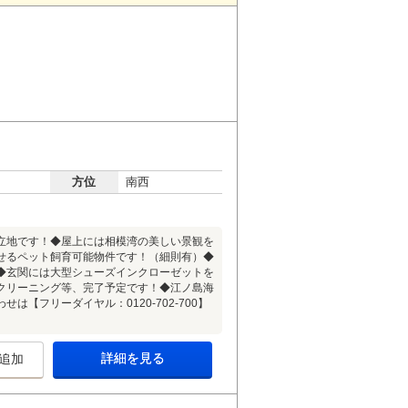
方位
南西
立地です！◆屋上には相模湾の美しい景観を
せるペット飼育可能物件です！（細則有）◆
◆玄関には大型シューズインクローゼットを
クリーニング等、完了予定です！◆江ノ島海
【フリーダイヤル：0120-702-700】
詳細を見る
追加