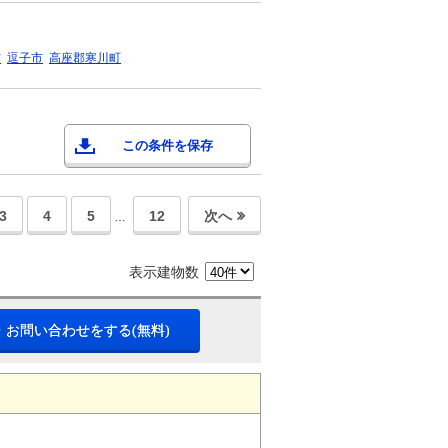
市
逗子市
高座郡寒川町
この条件を保存
3
4
5
12
次へ
…
表示建物数
・お問い合わせをする(無料)