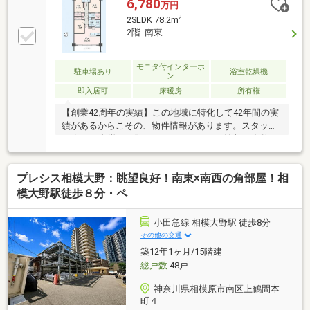
6,780
万円
2
2SLDK 78.2m
2階 南東
モニタ付インターホ
駐車場あり
浴室乾燥機
ン
即入居可
床暖房
所有権
【創業42周年の実績】この地域に特化して42年間の実
績があるからこその、物件情報があります。スタッフ
40名でお客様がご覧になったことのない情報を多数ご
用意しております。※自己資金を使いたくない※現在、
他のローンを組んでいるけど大丈夫かな等お気軽に下
プレシス相模大野：眺望良好！南東×南西の角部屋！相
記までご連絡ください。☆フリーダイヤル：0120-12-
7417お住まい探しは朝日土地建物(株)営業7課にお任せ
模大野駅徒歩８分・ペ
ください！インターネット、チラシなどに掲載できな
い物件も多数ございます！
小田急線 相模大野駅 徒歩8分
その他の交通
築12年1ヶ月/15階建
総戸数
48戸
神奈川県相模原市南区上鶴間本
町４