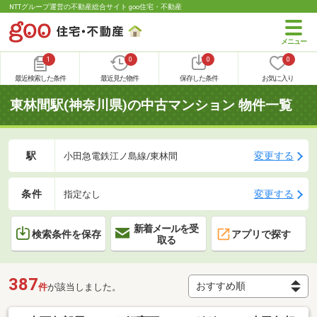
NTTグループ運営の不動産総合サイト goo住宅・不動産
1
0
0
0
最近検索した条件
最近見た物件
保存した条件
お気に入り
東林間駅(神奈川県)の中古マンション 物件一覧
駅
変更する
小田急電鉄江ノ島線/東林間
条件
変更する
指定なし
新着メールを受
検索条件を保存
アプリで探す
取る
387
件
が該当しました。