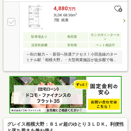
4,880
万円
2
3LDK 68.36m
7階 南東
モニタ付インターホ
駐車場あり
角部屋
ン
浴室乾燥機
所有権
ペット相談可
～街の魅力～・新宿へ快適アクセス！小田急線のター
ミナル駅「相模大野」・大型商業施設が徒歩圏で毎日
のお買い物も便利♪・駅近ながら公園や緑も身近な住
環境♪・交通・買い物・子育て環境が整った人気の相
模大野エリア♪・都心へのアクセスと暮らしやすさを
兼ね備えた人気の街♪【創業42周年の実績】この地域
に特化して42年間の実績があるからこその、物件情報
があります。スタッフ40名でお客様がご覧になったこ
とのない情報を多数ご用意しております。※自己資金
を使いたくない※現在、他のローンを組んでいるけど
大丈夫かな等お気軽に下記までご連絡ください。
グレイス相模大野：８１㎡超のゆとり３ＬＤＫ。利便性
と落ち着きを兼ね備え