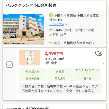
～～～～～インターネット、チラシなどに掲載できな
ベルググランデ小田急相模原
い物件や未公開物件・自社物件も多数ございます。物
件情報等はコチラまでTEL：046-244-3815～～～～～
～～～～～～～～～～～～～～～～
小田急小田原線 小田急相模原駅
徒歩11分
その他の交通
築35年8ヶ月/地上5階地下1階建
総戸数
28戸
神奈川県相模原市南区南台２
2,499
万円
2
3LDK 76.03m
2階 南東
モニタ付インターホ
駐車場あり
角部屋
ン
浴室乾燥機
即入居可
所有権
≪鶴の台小学校・新町中学校≫LIXIL不動産ショップの
不動産売買仲介ですので安心・安全・優しい接客を楽
しみにご来店頂ければと思います。他社さんとの違い
をご堪能下さい。～～～～～～～～～～～～～～～～
～～～～～インターネット、チラシなどに掲載できな