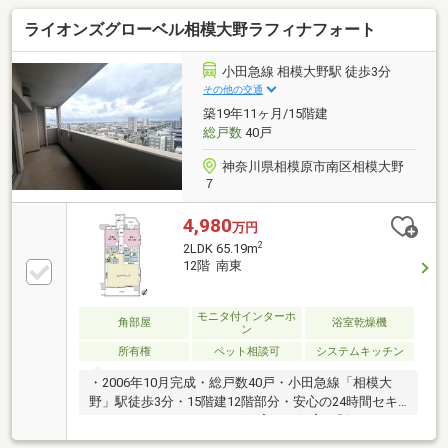
土地建物は、神奈川・東京・埼玉県で１３店舗展開し
ライオンズグローベル相模大野ラフィナフォート
ております！ネット掲載前の情報も多数ございます！
「ありがとう。あなたから買って良かった」と言って
いただけることが私たちの一番の喜びです。お問い合
小田急線 相模大野駅 徒歩3分
わせは『朝日土地建物（株）海老名支店 営業三課』
その他の交通
までお待ちしております。
築19年11ヶ月/15階建
総戸数
40戸
神奈川県相模原市南区相模大野
７
4,980
万円
2
2LDK 65.19m
12階 南東
モニタ付インターホ
角部屋
浴室乾燥機
ン
所有権
ペット相談可
システムキッチン
・2006年10月完成・総戸数40戸・小田急線「相模大
野」駅徒歩3分・15階建12階部分・安心の24時間セキ
ュリティシステム・ペット飼育可（飼育細則あり）～
専有部分～・専有面積65.19平米、2LDK・南東向き角