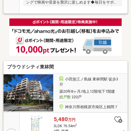
ングで映画や音楽を贅沢に楽しめます◆毎日をサポー
トする食洗機や浄水器付タッチレス水栓！設備充実の
暮らしやすい住まい◆うれしい♪リノベーション済物
件豊かに過ごすには【インテリア】と【エクステリ
ア】カーポートや楽しめる庭、この充実度で変わって
きます。これらを一括で購入できその代金を住宅ロー
ンに組み込むことが可能なサービスそれがやどかリッ
チです。※東京MXテレビ「カンニング竹山のイチバン
研究所」２０２３年７月１日放送■やりとり不要で内
覧確定可能■赤色の見学予約ボタンから最短２分で完
了
プラウドシティ東林間
小田急江ノ島線 東林間駅 徒歩3
分
築20年8ヶ月/地上12階地下1階建
総戸数
220戸
神奈川県相模原市南区上鶴間７
5,480
万円
2
3LDK 76.54m