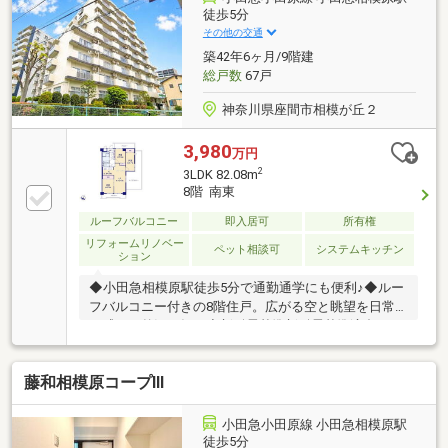
ーニング「見学予約（無料）」ボタンから、ご予約を
徒歩5分
受付けております！当日のご予約はお電話にて承りま
その他の交通
すので、青の「問合せ」ボタンよりお問合せくださ
築42年6ヶ月/9階建
い！
総戸数
67戸
神奈川県座間市相模が丘２
3,980
万円
2
3LDK 82.08m
8階 南東
ルーフバルコニー
即入居可
所有権
リフォームリノベー
ペット相談可
システムキッチン
ション
◆小田急相模原駅徒歩5分で通勤通学にも便利♪◆ルー
フバルコニー付きの8階住戸。広がる空と眺望を日常
に感じる贅沢な毎日◆新耐震基準新耐震基準適合マン
ション豊かに過ごすには【インテリア】と【エクステ
リア】カーポートや楽しめる庭、この充実度で変わっ
藤和相模原コープⅢ
てきます。これらを一括で購入できその代金を住宅ロ
ーンに組み込むことが可能なサービスそれがやどかリ
ッチです。※東京MXテレビ「カンニング竹山のイチバ
小田急小田原線 小田急相模原駅
ン研究所」２０２３年７月１日放送■やりとり不要で
徒歩5分