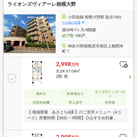
ライオンズヴィアーレ相模大野
か？資料請求、ご内覧予約はお気軽にどうぞ！
小田急線 相模大野駅 徒歩18分
その他の交通
築30年7ヶ月/8階建
総戸数
100戸
神奈川県相模原市南区上鶴間本
町７
2,998
万円
2
3LDK 67.04m
2階 南
モニタ付インターホ
南向き
駐車場あり
ン
浴室乾燥機
即入居可
所有権
【 地域密着 あさとち6課 】のご見学メニュー［Aコ
ース］所要時間【30分～1時間】◇おすすめ対象
者・・・「お目当ての物件だけ見てみたい！」という
方に最適です(^^)/［Bコース］所要時間【2時間～5時
間】◇おすすめ対象者・・・「本命の物件にあわせ
2,998