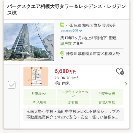
～～～～～～～インターネット、チラシなどに掲載で
パークスクエア相模大野タワー＆レジデンス・レジデン
きない物件や未公開物件・自社物件も多数ございま
す。物件情報等はコチラまでTEL：046-244-3815～～
ス棟
～～～～～～～～～～～～～～～～～～～
小田急線 相模大野駅 徒歩6分
その他の交通
築17年7ヶ月/地上32階地下1階建
総戸数
718戸
神奈川県相模原市南区相模大野
７
6,680
万円
2
2SLDK 78.2m
2階 南東
モニタ付インターホ
駐車場あり
浴室乾燥機
ン
即入居可
所有権
管理人常駐
≪南大野小学校・新町中学校≫LIXIL不動産ショップの
不動産売買仲介ですので安心・安全・優しい接客を楽
しみにご来店頂ければと思います。他社さんとの違い
をご堪能下さい。～～～～～～～～～～～～～～～～