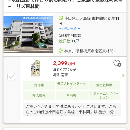
からこその、物件情報があります。スタッフ40名でお
～ リズ東林間
客様がご覧になったことのない情報を多数ご用意して
おります。※自己資金を使いたくない※現在、他のロー
小田急江ノ島線 東林間駅 徒歩11
ンを組んでいるけど大丈夫かな等お気軽に下記までご
分
連絡ください。☆フリーダイヤル：0120-12-7417
その他の交通
築38年/4階建
総戸数
11戸
神奈川県相模原市南区東林間３
2,399
万円
2
3LDK 77.26m
3階 南東
モニタ付インターホ
角部屋
浴室乾燥機
ン
リフォームリノベー
即入居可
所有権
ション
ご覧いただきまして誠にありがとうございます。こち
らのご物件は小田急江ノ島線「東林間」駅 徒歩11分の
立地にございます。室内フルリフォームの３LDKの間
取りです。周辺はコンビニやドラッグストア等お買い
物施設も充実。新しいお家で新生活を始めてみません