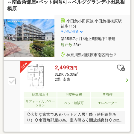
～南西角部屋×ペット飼育可～ベルググランデ小田急相
模原
小田急小田原線 小田急相模原駅
徒歩11分
その他の交通
築35年7ヶ月/地上5階地下1階建
総戸数
28戸
神奈川県相模原市南区南台２
2,499
万円
2
3LDK 76.03m
2階 南東
駐車場あり
浴室乾燥機
所有権
リフォームリノベー
ペット相談可
エレベーター
ション
◇大切な家族であるペットと入居可能（使用細則あ
り）◇南西角部屋の為、室内明るく開放感良好◇2025
年にリフォーム済みの為、すぐの入居が可能【おかげ
さまで４２年。住まい安心のおとりつぎ】私共、朝日