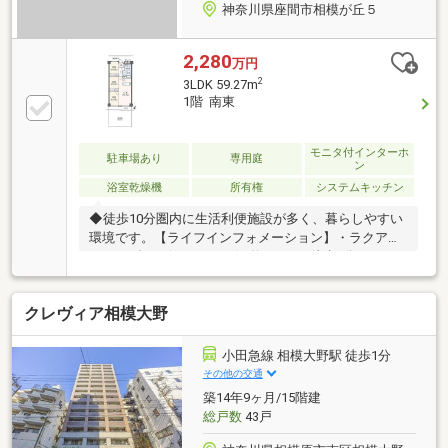
神奈川県座間市相模が丘５
2,280
万円
2
3LDK 59.27m
1階 南東
モニタ付インターホ
駐車場あり
専用庭
ン
浴室乾燥機
所有権
システムキッチン
◆徒歩10分圏内に生活利便施設が多く、暮らしやすい
環境です。【ライフインフォメーション】・ラクア
ル・オダサガ(Odakyu-OX)…約370ｍ（徒歩5分）・ペ
アナード・オダサガ…約440ｍ（徒歩6分）・相模台病
院…約930ｍ（徒歩12分）・ビッグ・エー相模原相南
クレヴィア相模大野
店…約100ｍ（徒歩2分）・スーパー三和相模が丘店…
約770ｍ（徒歩10分）・イトーヨーカドー相模原店…約
480ｍ（徒歩6分）・相模が丘小学校…約1100ｍ（徒歩
小田急線 相模大野駅 徒歩1分
14分）・相模中学校…約1200ｍ（徒歩15分）
その他の交通
築14年9ヶ月/15階建
総戸数
43戸