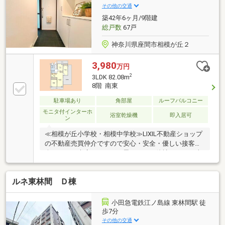
内覧確定可能■赤色の見学予約ボタンから最短２分で
その他の交通
完了
築42年6ヶ月/9階建
総戸数
67戸
神奈川県座間市相模が丘２
3,980
万円
2
3LDK 82.08m
8階 南東
駐車場あり
角部屋
ルーフバルコニー
モニタ付インターホ
浴室乾燥機
即入居可
ン
≪相模が丘小学校・相模中学校≫LIXIL不動産ショップ
の不動産売買仲介ですので安心・安全・優しい接客を
楽しみにご来店頂ければと思います。他社さんとの違
いをご堪能下さい。～～～～～～～～～～～～～～～
～～～～～～インターネット、チラシなどに掲載でき
ルネ東林間 Ｄ棟
ない物件や未公開物件・自社物件も多数ございます。
物件情報等はコチラまでTEL：046-244-3815～～～～
～～～～～～～～～～～～～～～～～
小田急電鉄江ノ島線 東林間駅 徒
歩7分
その他の交通