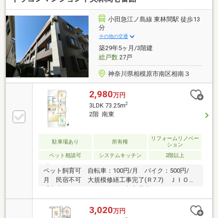
予約は【0120-806013】へ【提携住宅ローン】 ●大手
都市銀行 ●変動金利 年0.73％●保証料０円 疾病保証
小田急江ノ島線 東林間駅 徒歩13
付き話題のauじぶん銀行 利用可 たくさんのお客様か
分
らのお言葉に感謝してこれからも楽しく素敵なお家探
その他の交通
しをお約束します。いつでもお客様のお問合せをお待
築29年5ヶ月/3階建
ちしております☆☆
総戸数
27戸
神奈川県相模原市南区相南３
2,980
万円
2
3LDK 73.25m
2階 南東
リフォームリノベー
駐車場あり
所有権
ション
ペット相談可
システムキッチン
2階以上
ペット飼育可 自転車：100円/月 バイク：500円/
月 民宿不可 大規模修繕工事完了(Ｒ7.7) ＪＩＯ
「中古マンションかし保険」加入予定
3,020
万円