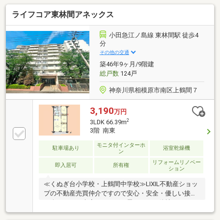
住戸・食器洗乾燥機・ディスポーザー・1417サイズの
ライフコア東林間アネックス
浴室、浴室換気乾燥機・温水洗浄便座付きトイレ・室
内を有効利用できるアウトフレーム設計～リフォーム
歴あり～ 間取り変更（3LDK→2LDK）、壁面収納設
小田急江ノ島線 東林間駅 徒歩4
置（2020年7月） 各洋室床暖房設置 ユニットバ
分
ス・洗濯パン・洗濯水栓交換（2021年9月） トイレ
その他の交通
交換（2025年3月）、、、、など
築46年9ヶ月/9階建
総戸数
124戸
神奈川県相模原市南区上鶴間７
3,190
万円
2
3LDK 66.39m
3階 南東
モニタ付インターホ
駐車場あり
浴室乾燥機
ン
リフォームリノベー
即入居可
所有権
ション
≪くぬぎ台小学校・上鶴間中学校≫LIXIL不動産ショッ
プの不動産売買仲介ですので安心・安全・優しい接客
を楽しみにご来店頂ければと思います。他社さんとの
違いをご堪能下さい。～～～～～～～～～～～～～～