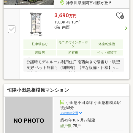
神奈川県座間市相模が丘５
3,690
万円
2
1SLDK 43.15m
6階 南西
モニタ付インターホ
駐車場あり
浴室乾燥機
ン
床暖房
所有権
ペット相談可
分譲時モデルルーム利用住戸 南西向きで陽当り・眺望
良好 ペット飼育可（細則有）【主な設備・仕様】＜共
用部分＞・ハンズフリー対応セキュリティードア(エン
トランス) ・直床二重天井構造 ・24時間ゴミ出し可
能 ・耐震枠ドア・ユーティリティスタジオ ・ユーティ
恒陽小田急相模原マンション
リティピット ・シェアボックス・全スペース(22区画)
平置きの駐車場 ・備蓄倉庫 ＜専有部分＞(LDK) TES(ガ
ス温水式)床暖房 (浴室) 魔法びん浴槽 ・マイクロバブ
小田急小田原線 小田急相模原駅
ルバスユニット ・浴室換気乾燥機 (キッチン) 浄水器一
徒歩5分
体型シャワー水栓 ・食器洗浄乾燥機(パウダールーム)
その他の交通
収納付き三面鏡 ・ ボウル一体型カウンター等
築42年10ヶ月/7階建
総戸数
75戸