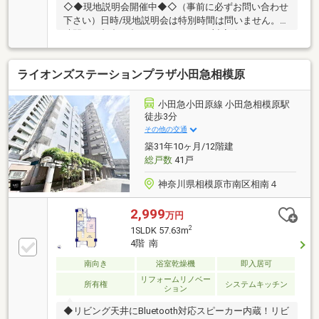
◇◆現地説明会開催中◆◇（事前に必ずお問い合わせ
下さい）日時/現地説明会は特別時間は問いません。お
時間のご都合が合えば、いつでもご対応致します。お
気軽にお申し付け下さい。◇貴重なお時間の中で、ご
希望の情報をご案内します◇ お客様のご都合に合わせ
ライオンズステーションプラザ小田急相模原
て、 短時間のご案内も可♪じっくりと沢山の物件情報
のご案内も可♪ ご都合に合わせたご紹介をします♪ ～
おおよその所要時間や内容は、下記をご参考ください
小田急小田原線 小田急相模原駅
～〇ご希望条件のご相談（30分～） 〇資金計画のご相
徒歩3分
談（30分～）〇現地／物件見学（60分～） 〇周辺環境
その他の交通
のご紹介（60分～） ご来場の際は、事前にご予約をお
築31年10ヶ月/12階建
願いします♪
総戸数
41戸
神奈川県相模原市南区相南４
2,999
万円
2
1SLDK 57.63m
4階 南
南向き
浴室乾燥機
即入居可
リフォームリノベー
所有権
システムキッチン
ション
◆リビング天井にBluetooth対応スピーカー内蔵！リビ