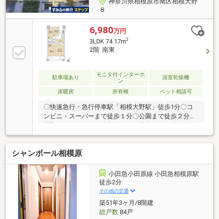
神奈川県相模原市南区相模大野
８
6,980
万円
2
3LDK 74.17m
2階 南東
モニタ付インターホ
駐車場あり
浴室乾燥機
ン
床暖房
所有権
ペット相談可
〇快速急行・急行停車駅「相模大野駅」徒歩1分〇コ
ンビニ・スーパーまで徒歩１分〇公園まで徒歩２分〇
間取り ：３ＬＤＫ〇方位 ：南東向き〇専有面
積 ：７４．１７㎡
シャンボール相模原
小田急小田原線 小田急相模原駅
徒歩2分
その他の交通
築51年3ヶ月/8階建
総戸数
84戸