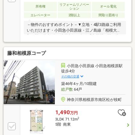
リフォームリノベー
所有権
オール電化
ション
エレベーター
2階以上
間取り図有り
－物件のおすすめポイント－▼立地・4駅3路線ご利用
いただけます・小田急小田原線・江ノ島線「相模大
野」駅 徒歩4分・小田急江ノ島線「東林間」駅 徒
歩16分・JR横浜線「町田駅」 徒歩24分▼お部屋の特
徴・全52戸／10階建マンション・19平米のワンルー
藤和相模原コープ
ム・南東・北東角部屋のため日照良好・南面の窓から
あたたかな日差しを感じます・近隣には公園やスポー
ツクラブがあり、休日のリフレッシュや日々の健康づ
小田急小田原線 小田急相模原駅
くりに適した住環境です。▼リフォーム内容（2024年
徒歩4分
9月実施）・クロス張替（壁・天井）・タイル上張り
その他の交通
築46年4ヶ月/10階建
総戸数
64戸
神奈川県相模原市南区松が枝町
1,490
万円
2
3LDK 71.12m
5階 南東