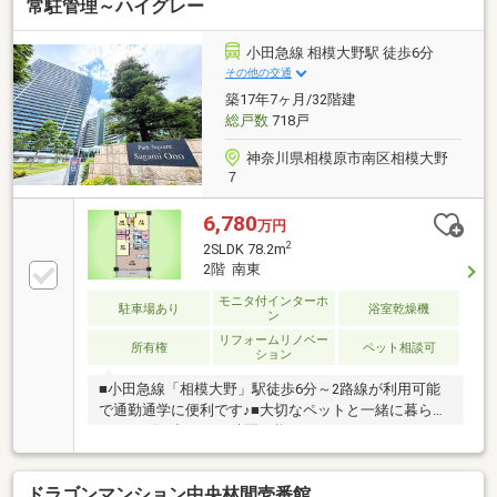
⇔洗面室の家事動線の良い間取り□1620サイズの浴室
常駐管理～ハイグレー
□2025年6月に給湯器・トイレ交換□室内は大変綺麗に
お使いです□食洗器やディスポーザー、床暖房など生
小田急線 相模大野駅 徒歩6分
活に便利な室内設備が多数□納戸やロフトなど豊富な
その他の交通
収納スペース□スロップシンク付きで奥行きのあるバ
築17年7ヶ月/32階建
ルコニー
総戸数
718戸
神奈川県相模原市南区相模大野
７
6,780
万円
2
2SLDK 78.2m
2階 南東
モニタ付インターホ
駐車場あり
浴室乾燥機
ン
リフォームリノベー
所有権
ペット相談可
ション
■小田急線「相模大野」駅徒歩6分～2路線が利用可能
で通勤通学に便利です♪■大切なペットと一緒に暮らせ
ます～ゴミ出しも24時間可能♪■シアタールームやキッ
ズアリーナなど、大規模ならではの共用施設が充実
♪■《充実のセキュリティ》24時間オンライン警備＆ダ
ドラゴンマンション中央林間壱番館
ブルオートロック～安心のタワー邸宅♪■当日OKの見学