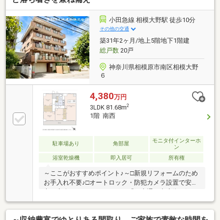
小田急線 相模大野駅 徒歩10分
その他の交通
築31年2ヶ月/地上5階地下1階建
総戸数
20戸
神奈川県相模原市南区相模大野
６
4,380
万円
2
3LDK 81.68m
1階 南西
モニタ付インターホ
駐車場あり
角部屋
ン
浴室乾燥機
即入居可
所有権
～ここがおすすめポイント♪～□新規リフォームのため
お手入れ不要♪□オートロック・防犯カメラ設置で安
心・安全のセキュリティー♪□「銀座通り商店街」沿い
の好立地♪□駐車場専用使用権1台分あります♪□ペット
可物件♪（室内で飼育する犬又は猫1頭まで）【創業42
～収納豊富でゆとりある間取り、ご家族で素敵な時間を
周年の実績】この地域に特化して42年間の実績がある