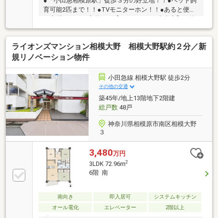
●「小田急相模原駅」徒歩３分の好立地！！●ペット飼
育可能2匹まで！！●TVモニターホン！！●あると便利
な宅配ボックス完備！！【リフォーム工事内容】・浴
室新規交換・キッチン新規交換・洗面化粧台新規交
換・トイレ新規交換・建具交換・床張り・全面クロス
ライオンズマンション相模大野 相模大野駅約２分／新
張替え・間取り変更（和室→洋室へ）・給湯器新規交
換ほか
規リノベーション物件
小田急線 相模大野駅 徒歩2分
その他の交通
築45年/地上13階地下2階建
総戸数
48戸
神奈川県相模原市南区相模大野
３
3,480
万円
2
3LDK 72.96m
6階 南
南向き
即入居可
システムキッチン
オール電化
エレベーター
2階以上