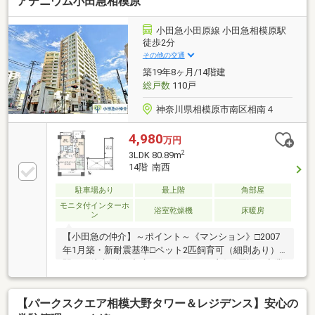
アデニウム小田急相模原
い物件や未公開物件・自社物件も多数ございます。物
件情報等はコチラまでTEL：046-244-3815～～～～～
～～～～～～～～～～～～～～～～
小田急小田原線 小田急相模原駅
徒歩2分
その他の交通
築19年8ヶ月/14階建
総戸数
110戸
神奈川県相模原市南区相南４
4,980
万円
2
3LDK 80.89m
14階 南西
駐車場あり
最上階
角部屋
モニタ付インターホ
浴室乾燥機
床暖房
ン
【小田急の仲介】～ポイント～《マンション》□2007
年1月築・新耐震基準□ペット2匹飼育可（細則あり）□
駅まで徒歩2分！都心へのアクセスも良好□周辺は商業
施設や飲食店が多数あり《専有部分》□希少性の高い
最上階の角部屋□南西向きにつき陽当り良好□吹抜けの
【パークスクエア相模大野タワー＆レジデンス】安心の
天井で開放感のあるリビング・ダイニング□キッチン