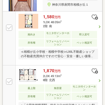
神奈川県座間市相模が丘１
1,580
万円
2
1LDK 48.05m
2階 南
モニタ付インターホ
南向き
即入居可
ン
リフォームリノベー
所有権
ペット相談可
ション
≪相模が丘小学校・相模中学校≫LIXIL不動産ショップ
の不動産売買仲介ですので安心・安全・優しい接客を
楽しみにご来店頂ければと思います。他社さんとの違
いをご堪能下さい。～～～～～～～～～～～～～～～
～～～～～～インターネット、チラシなどに掲載でき
1,870
万円
ない物件や未公開物件・自社物件も多数ございます。
2
2LDK 49.13m
物件情報等はコチラまでTEL：046-244-3815～～～～
8階 北西
～～～～～～～～～～～～～～～～～
モニタ付インターホ
最上階
角部屋
ン
リフォームリノベー
所有権
ペット相談可
ション