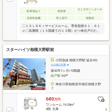
モニタ付インターホ
駐車場あり
角部屋
ン
浴室乾燥機
即入居可
床暖房
〇１ＳＬＤＫ＋サービスルーム、専有面積６１．６１
㎡〇高層階（１５階建ての１３階）かつ角住戸のた
め、眺望・陽当たり・風通し良好〇「相模大野駅」周
辺の商業地域に近く利便性が高い〇公園、小・中学校
に近く子育て環境に良い〇室内大変丁寧にお使いです
スターハイツ相模大野駅前
リフォーム歴ございます（実施時期：2022年11月）
【内容】・ＩＨクッキングヒーター（キッチン）新規
設置・開戸から引戸に変更：サービスルーム（２）部
小田急線 相模大野駅 徒歩4分
分・エコカラット新規設置（玄関、ＬＤ、一部廊下部
その他の交通
分）
築42年1ヶ月/10階建
総戸数
54戸
神奈川県相模原市南区相模大野
７
680
万円
2
ワンルーム 19.28m
4階 北東