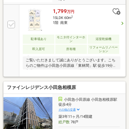
1,799
万円
2
1SLDK 60m
1階 南東
モニタ付インターホ
駐車場あり
浴室乾燥機
ン
リフォームリノベー
即入居可
所有権
ション
ご覧いただきまして誠にありがとうございます。こち
らのご物件は小田急小田原線「東林間」駅 徒歩19分の
立地にございます。リフォーム済マンション。2SLDK
の間取りです。スーパー、コンビニが徒歩圏内でお買
い物施設も充実。国道16号線へのアクセスも便利。新
ファインレジデンス小田急相模原
しいお家で新生活を始めてみませんか？資料請求、ご
内覧予約はお気軽にどうぞ！
小田急小田原線 小田急相模原駅
徒歩4分
その他の交通
築3年11ヶ月/14階建
総戸数
78戸