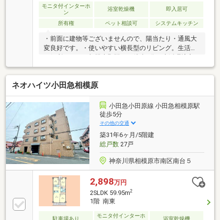
モニタ付インターホ
浴室乾燥機
即入居可
ン
所有権
ペット相談可
システムキッチン
・前面に建物等ございませんので、陽当たり・通風大
変良好です。・使いやすい横長型のリビング。生活に
も便利です！・相模大野駅まで徒歩4分。生活環境良
好です。・16.20㎡（4.9坪）のワイドバルコニーとな
っております。・ペット飼育可能（犬、猫2匹まで飼
ネオハイツ小田急相模原
育可能）・駐車場：月額18 000円～23 000円・駐輪
場：月額200円～600円・バイク置場：月額2 000円～3
000円
小田急小田原線 小田急相模原駅
徒歩5分
その他の交通
築31年6ヶ月/5階建
総戸数
27戸
神奈川県相模原市南区南台５
2,898
万円
2
2SLDK 59.95m
1階 南東
モニタ付インターホ
駐車場あり
浴室乾燥機