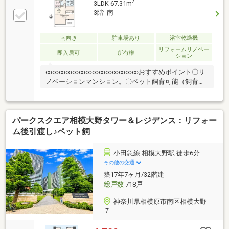
2
3LDK 67.31m
3階 南
南向き
駐車場あり
浴室乾燥機
リフォームリノベー
即入居可
所有権
ション
∞∞∞∞∞∞∞∞∞∞∞∞∞∞おすすめポイント〇リ
ノベーションマンション。〇ペット飼育可能（飼育細
則有）。〇南向き住戸〇駅まで平坦
∞∞∞∞∞∞∞∞∞∞∞∞∞∞∞☆彡居心地のいい暮
らし☆彡居心地の良い条件に、欠かせない眩い採光。
パークスクエア相模大野タワー＆レジデンス：リフォー
ゆったりとした幅の窓からこの空間に降り注ぐ採光が
絶えない。陽当たりの良い住宅こそ居心地のいい暮ら
ム後引渡し♪ペット飼
しができます。
小田急線 相模大野駅 徒歩6分
その他の交通
築17年7ヶ月/32階建
総戸数
718戸
神奈川県相模原市南区相模大野
７