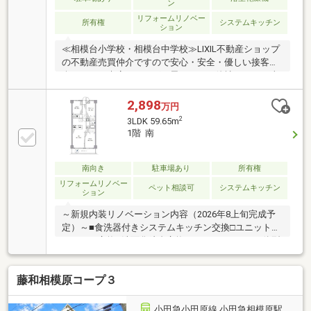
ン
リフォームリノベー
所有権
システムキッチン
ション
≪相模台小学校・相模台中学校≫LIXIL不動産ショップ
の不動産売買仲介ですので安心・安全・優しい接客を
楽しみにご来店頂ければと思います。他社さんとの違
いをご堪能下さい。～～～～～～～～～～～～～～～
～～～～～～インターネット、チラシなどに掲載でき
2,898
万円
ない物件や未公開物件・自社物件も多数ございます。
2
3LDK 59.65m
物件情報等はコチラまでTEL：046-244-3815～～～～
1階 南
～～～～～～～～～～～～～～～～～
南向き
駐車場あり
所有権
リフォームリノベー
ペット相談可
システムキッチン
ション
～新規内装リノベーション内容（2026年8上旬完成予
定）～■食洗器付きシステムキッチン交換□ユニットバ
スルーム交換■洗面化粧台交換□ウォシュレット一体型
トイレ交換■給湯器交換□全室クロス張替■シューズボ
ックス交換□全室建具交換■全室フローリング工事□フ
藤和相模原コープ３
ロアタイル交換貼■防水パン・洗濯水栓交換□全室照明
器具設置■分電盤交換□住宅用火災報知器設置■専有部
給水管・給湯管・追い焚き管交換□先行配管工事■クリ
小田急小田原線 小田急相模原駅