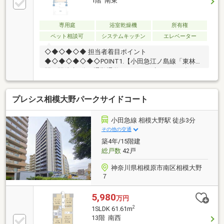
1階 南東
専用庭
浴室乾燥機
所有権
ペット相談可
システムキッチン
エレベーター
◇◆◇◆◇◆ 担当者着目ポイント
◆◇◆◇◆◇◆◇POINT1.【小田急江ノ島線「東林
間」駅徒歩3分！通勤通学にゆとりが生まれる平坦な
好立地】POINT2.【階下に住戸がなく子育て世帯も安
心！春には桜並木を望める開放的な専用庭付き】
プレシス相模大野パークサイドコート
POINT3.【ディスポーザーや洗面室への2WAY動線な
ど、日々の家事を助ける充実の設備仕様】POINT4.
【納戸とトランクルーム付きで収納豊富！リビングと
小田急線 相模大野駅 徒歩3分
繋がる広々6畳和室も魅力です】
その他の交通
◇◆◇◆◇◆◇◆◇◆◇◆◇◆◇◆◇◆◇◆◇◆◇◆◇
築4年/15階建
お問合せは『スーモを見て』とお伝えいただくとスム
総戸数
42戸
ーズです！～東急リバブル までお問い合わせ下さい～
神奈川県相模原市南区相模大野
７
5,980
万円
2
1SLDK 61.61m
13階 南西