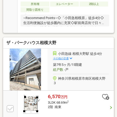
所有権
エレベーター
2階以上
間取り図有り
~Recommend Points~◇「小田急相模原」徒歩4分◇
生活利便施設が徒歩圏内に充実◇駅前商店街で日々の
お買い物も快適◇5階部分・南東向き◇専有面積
71.12m2・使い勝手の良い3LDK◇エレベーターあり
ザ・パークハウス相模大野
小田急線 相模大野駅 徒歩4分
その他の交通
築7年5ヶ月/15階建
総戸数
-戸
神奈川県相模原市南区相模大野
３
6,570
万円
2
3LDK 68.69m
2階 南東