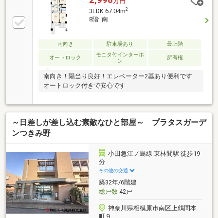
万円
て、同条件の物件も比較しながら見学したい！」とい
2
3LDK 67.04m
う方に最適です(^^)/［Cコース］所要時間【5時間～8
8階 南
時間】◇おすすめ対象者・・・「マイホーム探しは今
日が初めて！」という方に最適です(^^)/お住まい探し
がはじめての方に「不動産の基本知識」「住宅ローン
南向き
駐車場あり
最上階
の基本知識」の説明会つきコースお住まい探しは営業
モニタ付インターホ
オートロック
所有権
ン
6課にお任せください！
南向き！陽当り良好！エレベーター2基あり便利です
オートロック付きで安心です
～日差しが差し込む素敵なひと部屋～ プラタスガーデ
ンつきみ野
小田急江ノ島線 東林間駅 徒歩19
分
その他の交通
築32年/6階建
総戸数
42戸
神奈川県相模原市南区上鶴間本
町９