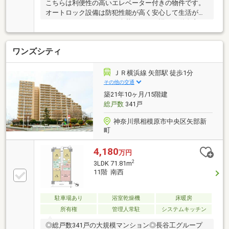
こちらは利便性の高いエレベーター付きの物件です。
オートロック設備は防犯性能が高く安心して生活がで
きます。ワンルームは一人暮らしに不慣れな単身者に
おすすめです。こちらは南向きの物件です。バルコニ
ーの広さが3.06平米の物件です。徒歩1分の場所に駅の
ワンズシティ
ある物件です。清潔感を求める方に一押ししたい全居
室フローリングです。
ＪＲ横浜線 矢部駅 徒歩1分
その他の交通
築21年10ヶ月/15階建
総戸数
341戸
神奈川県相模原市中央区矢部新
町
4,180
万円
2
3LDK 71.81m
11階 南西
駐車場あり
浴室乾燥機
床暖房
所有権
管理人常駐
システムキッチン
◎総戸数341戸の大規模マンション◎長谷工グループ