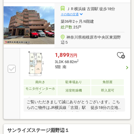
替・クロス貼替 など・給湯器 等
ＪＲ横浜線 古淵駅 徒歩18分
その他の交通
築36年2ヶ月/6階建
総戸数
25戸
神奈川県相模原市中央区東淵野
辺５
1,899
万円
2
3LDK 68.82m
5階 南
南向き
駐車場あり
角部屋
モニタ付インターホ
浴室乾燥機
即入居可
ン
ご覧いただきまして誠にありがとうございます。こち
らのご物件はJR横浜線「古淵」駅 徒歩18分の立地
にございます。5階南東角部屋につき、陽当り眺望良
好！ペット飼育可。周辺にはお買い物施設が充実。新
しいお家で新生活を始めてみませんか？資料請求、ご
サンライズステージ淵野辺１
内覧予約はお気軽にどうぞ！