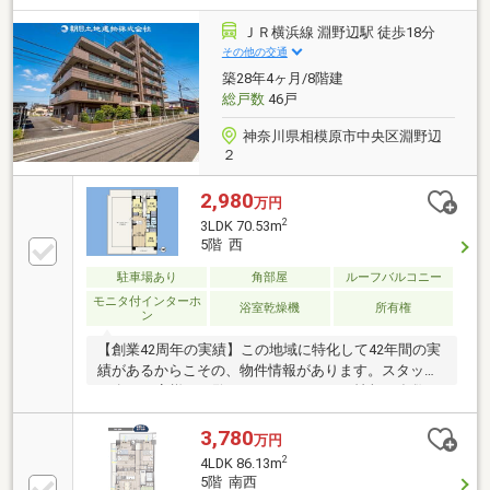
ＪＲ横浜線 淵野辺駅 徒歩18分
その他の交通
築28年4ヶ月/8階建
総戸数
46戸
神奈川県相模原市中央区淵野辺
２
2,980
万円
2
3LDK 70.53m
5階 西
駐車場あり
角部屋
ルーフバルコニー
モニタ付インターホ
浴室乾燥機
所有権
ン
【創業42周年の実績】この地域に特化して42年間の実
績があるからこその、物件情報があります。スタッフ
40名でお客様がご覧になったことのない情報を多数ご
用意しております。※自己資金を使いたくない※現在、
他のローンを組んでいるけど大丈夫かな等お気軽に下
3,780
万円
記までご連絡ください。☆フリーダイヤル：0120-23-
2
4LDK 86.13m
7413お住まい探しは朝日土地建物(株)営業3課にお任せ
5階 南西