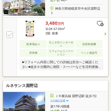
総戸数
49戸
神奈川県相模原市中央区淵野辺
１
3,480
万円
2
3LDK 67.03m
2階 南東
モニタ付インターホ
駐車場あり
浴室乾燥機
ン
リフォームリノベー
所有権
ペット相談可
ション
■リフォーム内容に関しての詳細は担当へご確認くだ
さい■徒歩６分圏内に病院・スーパーなど生活利便施
設が充実■安全面に配慮したオートロック完備。設備
充実の3LDKマンション■リフォーム完了予定2026年10
月豊かに過ごすには【インテリア】と【エクステリ
ルネサンス淵野辺
ア】カーポートや楽しめる庭、この充実度で変わって
きます。これらを一括で購入できその代金を住宅ロー
ンに組み込むことが可能なサービスそれがやどかリッ
ＪＲ横浜線 淵野辺駅 徒歩7分
チです。※東京MXテレビ「カンニング竹山のイチバン
その他の交通
研究所」２０２３年７月１日放送■やりとり不要で内
築17年/6階建
覧確定可能■赤色の見学予約ボタンから最短２分で完