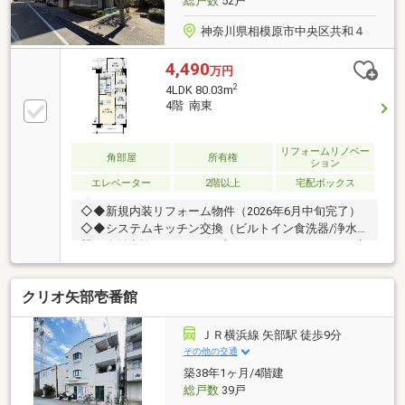
総戸数
52戸
了
神奈川県相模原市中央区共和４
4,490
万円
2
4LDK 80.03m
4階 南東
リフォームリノベー
角部屋
所有権
ション
エレベーター
2階以上
宅配ボックス
◇◆新規内装リフォーム物件（2026年6月中旬完了）
◇◆システムキッチン交換（ビルトイン食洗器/浄水
器一体型水栓/ガラストップコンロ）、ユニットバス交
換（1418/浴室換気乾燥暖房機/追い炊き機能）、洗面
化粧台交換、洗濯用防水パン・水栓交換、一体型シャ
クリオ矢部壱番館
ワートイレ交換、エアコン1基設置、フローリング張
替え、壁・天井クロス張替え、新規照明器具設置、ハ
ウスクリーニングetc...※給湯器本体は既存利用です。
ＪＲ横浜線 矢部駅 徒歩9分
【その他専有面積】ポーチ面積：4.20㎡、室外機置場
その他の交通
面積：1.65㎡
築38年1ヶ月/4階建
総戸数
39戸