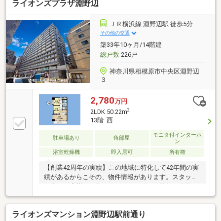
ライオンズプラザ淵野辺
ＪＲ横浜線 淵野辺駅 徒歩5分
その他の交通
築33年10ヶ月/14階建
総戸数
226戸
神奈川県相模原市中央区淵野辺
３
2,780
万円
2
2LDK 50.22m
13階 西
モニタ付インターホ
駐車場あり
角部屋
ン
浴室乾燥機
即入居可
所有権
【創業42周年の実績】この地域に特化して42年間の実
績があるからこその、物件情報があります。スタッフ
40名でお客様がご覧になったことのない情報を多数ご
用意しております。※自己資金を使いたくない※現在、
他のローンを組んでいるけど大丈夫かな等お気軽に下
ライオンズマンション淵野辺駅前通り
記までご連絡ください。☆フリーダイヤル：0120-23-