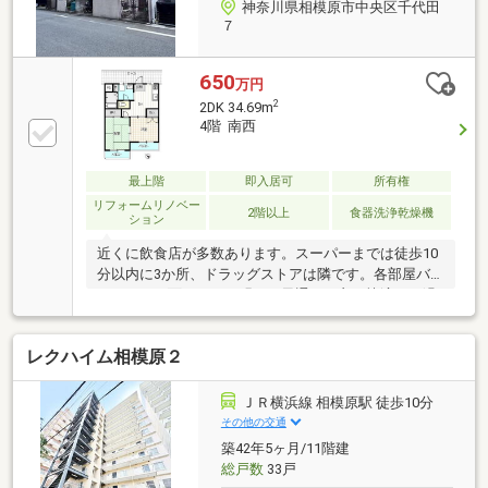
神奈川県相模原市中央区千代田
７
650
万円
2
2DK 34.69m
4階 南西
最上階
即入居可
所有権
リフォームリノベー
2階以上
食器洗浄乾燥機
ション
近くに飲食店が多数あります。スーパーまでは徒歩10
分以内に3か所、ドラッグストアは隣です。各部屋バ
ルコニーに面していて明るく風通しが良く快適にお過
ごしいただけます。
レクハイム相模原２
ＪＲ横浜線 相模原駅 徒歩10分
その他の交通
築42年5ヶ月/11階建
総戸数
33戸