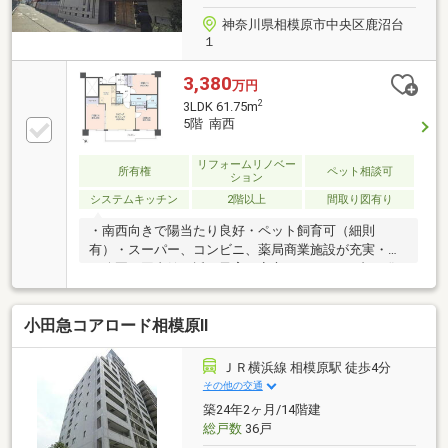
神奈川県相模原市中央区鹿沼台
１
3,380
万円
2
3LDK 61.75m
5階 南西
リフォームリノベー
所有権
ペット相談可
ション
システムキッチン
2階以上
間取り図有り
・南西向きで陽当たり良好・ペット飼育可（細則
有）・スーパー、コンビニ、薬局商業施設が充実・広
い公園、図書館も近く子育て安心●ペット可（犬・猫1
住戸1匹、成年時で体長50cm相当・体重10kg相当）●
駐車場空きあり※R8年6月29日現在（月額）10 000円～
小田急コアロード相模原Ⅱ
13 000円●駐輪場空きあり（月額）300円●バイク置き
場空きあり※R8年6月29日現在（月額）1 000円複数の
住宅ローンのご紹介も可能です御相談からもOKお気軽
ＪＲ横浜線 相模原駅 徒歩4分
にお問い合わせください!
その他の交通
築24年2ヶ月/14階建
総戸数
36戸