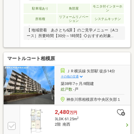
モニタ付インターホ
駐車場あり
角部屋
ン
リフォームリノベー
所有権
システムキッチン
ション
【 地域密着 あさとち6課 】のご見学メニュー［Aコ
ース］所要時間【30分～1時間】◇おすすめ対象
者・・・「お目当ての物件だけ見てみたい！」という
方に最適です(^^)/［Bコース］所要時間【2時間～5時
間】◇おすすめ対象者・・・「本命の物件にあわせ
マートルコート相模原
て、同条件の物件も比較しながら見学したい！」とい
う方に最適です(^^)/［Cコース］所要時間【5時間～8
時間】◇おすすめ対象者・・・「マイホーム探しは今
ＪＲ横浜線 矢部駅 徒歩14分
日が初めて！」という方に最適です(^^)/お住まい探し
その他の交通
がはじめての方に「不動産の基本知識」「住宅ローン
築38年7ヶ月/8階建
の基本知識」の説明会つきコースお住まい探しは営業
総戸数
-戸
6課にお任せください！
神奈川県相模原市中央区矢部１
2,480
万円
2
3LDK 61.25m
2階 南西