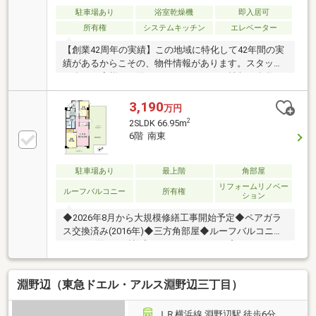
駐車場あり
浴室乾燥機
即入居可
所有権
システムキッチン
エレベーター
【創業42周年の実績】この地域に特化して42年間の実
績があるからこその、物件情報があります。スタッフ
30名でお客様がご覧になったことのない情報を多数ご
用意しております。ご案内・詳細な資料のご請求はお
気軽にどうぞ！インターネット、チラシなどに掲載で
3,190
万円
きない物件も多数ございます！■朝日土地建物 橋本店
2
2SLDK 66.95m
は一戸建てやマンションなど不動産の購入・売却をサ
6階 南東
ポートする橋本駅徒歩2分の不動産会社です。■未公開
物件情報も多数ございます！不動産に関する事はなん
でもお気軽にご連絡ください。■キッズスペースもご
駐車場あり
最上階
角部屋
用意しております。ＤＶＤ、おもちゃ、絵本などキッ
リフォームリノベー
ルーフバルコニー
所有権
ション
ズスペースも充実させております。
◆2026年8月から大規模修繕工事開始予定◆ペアガラ
ス交換済み(2016年)◆三方角部屋◆ルーフバルコニー
36.48㎡(約22.51帖)◆ファイナンシャルプランナーの
ライフ相談無料！◆資産運用から老後資金、お子様の
学費など不動産だけでなく家計の総合的お金の不安を
淵野辺（東急ドエル・アルス淵野辺三丁目）
解消します！
ＪＲ横浜線 淵野辺駅 徒歩6分