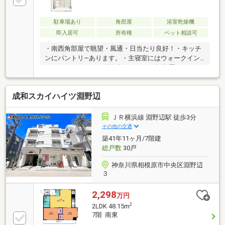
ください！インターネット、チラシなどに掲載できな
い物件も多数ございます！
駐車場あり
角部屋
浴室乾燥機
即入居可
所有権
ペット相談可
・南西角部屋で眺望・風通・日当たり良好！・キッチ
ンにパントリ―あります。・主寝室にはウォークイン
クローゼットあり・洗面所にはタオル棚設置・ペット
は2匹まで飼育可能です。
成和スカイハイツ淵野辺
ＪＲ横浜線 淵野辺駅 徒歩3分
その他の交通
築41年11ヶ月/7階建
総戸数
30戸
神奈川県相模原市中央区淵野辺
３
2,298
万円
2
2LDK 48.15m
7階 南東