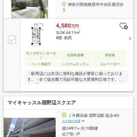
神奈川県相模原市中央区鹿沼台
１
4,580
万円
2
3LDK 64.11m
8階 南西
モニタ付インターホ
浴室乾燥機
所有権
ン
ペット相談可
システムキッチン
エレベーター
・駅周辺には生活に便利な施設が豊富に揃っておりま
す。・全て徒歩圏で完結可能な大変便利立地です。・
北側通路からはスカイツリーが見えます！・南側につ
き、陽当たり、通風大変良好です！・ペット飼育可能
（飼育細則有り）
マイキャッスル淵野辺スクエア
ＪＲ横浜線 淵野辺駅 徒歩4分
その他の交通
築24年7ヶ月/10階建
総戸数
-戸