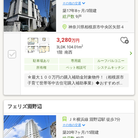
その他の交通
築17年8ヶ月/3階建
総戸数
9戸
神奈川県相模原市中央区矢部４
3,280
万円
2
3LDK 104.01m
1階 南西
駐車場あり
専用庭
ルーフバルコニー
所有権
ペット相談可
システムキッチン
☆最大１００万円の購入補助金対象物件！（相模原市
子育て世帯等中古住宅購入補助事業）◆おすすめポイ
ント◆・ビルトイン駐車場1台分つき・約17.5帖のルー
フバルコニー＆専用庭あり・約19.8帖の大型LDK、全
居室6帖以上、収納スペースも豊富です・ペット飼育
フェリズ淵野辺
可能（細則あり）・生活利便施設が身近に揃う快適な
住環境
ＪＲ横浜線 淵野辺駅 徒歩7分
その他の交通
築20年7ヶ月/15階建