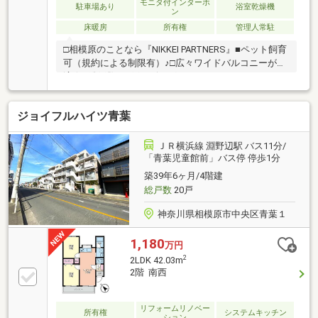
モニタ付インターホ
駐車場あり
浴室乾燥機
ン
床暖房
所有権
管理人常駐
□相模原のことなら『NIKKEI PARTNERS』■ペット飼育
可（規約による制限有）♪□広々ワイドバルコニーが快
適☆■総戸数340戸のビッグコミュニティ□オーナーラ
ウンジ・パーティールーム・ママズラウンジ併設♪■ス
ーパーマーケット『ヤオコー』に隣接□鹿沼公園目の
ジョイフルハイツ青葉
前の立地☆■モニター付インターホン・エレベーター
など充実した設備□共和小学校・共和中学校■お気軽に
お問い合わせください♪
ＪＲ横浜線 淵野辺駅 バス11分/
「青葉児童館前」バス停 停歩1分
築39年6ヶ月/4階建
総戸数
20戸
神奈川県相模原市中央区青葉１
1,180
万円
2
2LDK 42.03m
2階 南西
リフォームリノベー
所有権
システムキッチン
ション