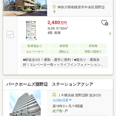
キッズスペースも充実させております。
神奈川県相模原市中央区淵野辺
３
2,480
万円
2
3LDK 57.92m
4階 南東
駐車場あり
角部屋
所有権
エレベーター
2階以上
間取り図有り
■駅徒歩2分！通勤・通学に便利！■陽当り・通風良
好！エレベーター有＝＝ライフインフォメーション＝
＝◎セブンイレブン相模原淵野辺3丁目店：約30m(徒
歩1分)◎フードワン淵野辺店：約500m(徒歩7分)◎業
務スーパーエスポット淵野辺店：約500m(徒歩7分)◎
パークホームズ淵野辺 ステーションアクシア
淵野辺総合病院：約450m(徒歩6分)◎淵野辺小学校：
約750m(徒歩10分)◎大野北中学校：約500m(徒歩7分)
ＪＲ横浜線 淵野辺駅 徒歩2分
その他の交通
築18年2ヶ月/15階建
総戸数
-戸