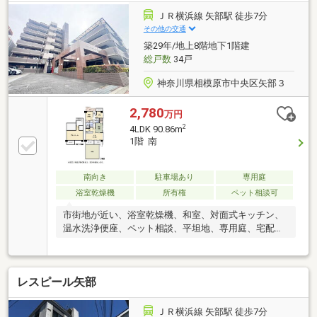
月：1994年3月
ＪＲ横浜線 矢部駅 徒歩7分
その他の交通
築29年/地上8階地下1階建
総戸数
34戸
神奈川県相模原市中央区矢部３
2,780
万円
2
4LDK 90.86m
1階 南
南向き
駐車場あり
専用庭
浴室乾燥機
所有権
ペット相談可
市街地が近い、浴室乾燥機、和室、対面式キッチン、
温水洗浄便座、ペット相談、平坦地、専用庭、宅配ボ
ックス
レスピール矢部
ＪＲ横浜線 矢部駅 徒歩7分