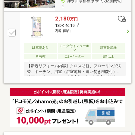
神奈川県相模原市中央区淵野辺
１
2,180
万円
2
1SDK 46.19m
2階 南西
モニタ付インターホ
駐車場あり
浴室乾燥機
ン
所有権
エレベーター
2階以上
【新規リフォーム内容】クロス貼替、フローリング張
替、キッチン、浴室（浴室乾燥・追い焚き機能付）、
洗面化粧台、トイレ、建具交換、等■各居室収納付き
■JR横浜線「矢部」駅・「淵野辺」駅の2駅利用可能■
複数のスーパーや、小・中学校、郵便局、病院等が徒
歩10分圏内に揃う好立地♪■新耐震基準適合マンション
■管理員日勤、共用部は安心のオートロックセキュリ
ティ◇ 住み替え相談会開催！ ◇ご自宅の売却から
新居のご購入までをすべてサポート！ナイス株式会社
がお客様一人ひとりに合ったお住み替えをご提案いた
します。