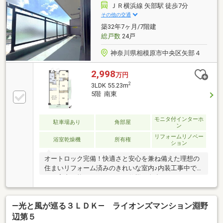
ＪＲ横浜線 矢部駅 徒歩7分
その他の交通
築32年7ヶ月/7階建
総戸数
24戸
神奈川県相模原市中央区矢部４
2,998
万円
2
3LDK 55.23m
5階 南東
モニタ付インターホ
駐車場あり
角部屋
ン
リフォームリノベー
浴室乾燥機
所有権
ション
オートロック完備！快適さと安心を兼ね備えた理想の
住まいリフォーム済みのきれいな室内♪内装工事中で
もご案内可能ですメーカー、仕様、色合い、細かくご
説明いたします【内装リノベーション箇所一覧】・シ
ステムキッチン 食洗機・浄水器付き・ユニットバ
―光と風が巡る３ＬＤＫ― ライオンズマンション淵野
ス 換気乾燥暖房機付き・洗面化粧台・トイレ 節
水・温水洗浄・建具・フローリング、フロアタイル貼
辺第５