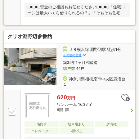
□■□■□資金のご相談もお任せください□■□■□「住宅ロ
ーンは最大いくら借りられるの？」「そもそも住宅ロ
ーンのしくみは？」「金利の優遇は受けられるの？」
資金計画での疑問や不安がございましたらお気軽にご
相談ください！□■□■□お問い合わせ先□■□■□野村の仲
クリオ淵野辺参番館
介プラス 町田営業部TEL： 0120-936-543ご見学をご
希望の際は、お気軽にご希望のお時間をお知らせ下さ
い。ご連絡を心よりお待ちしております。
ＪＲ横浜線 淵野辺駅 徒歩1分
その他の交通
築35年1ヶ月/9階建
総戸数
44戸
神奈川県相模原市中央区鹿沼台
１
620
万円
2
ワンルーム 16.37m
6階 南
南向き
駐車場あり
所有権
エレベーター
2階以上