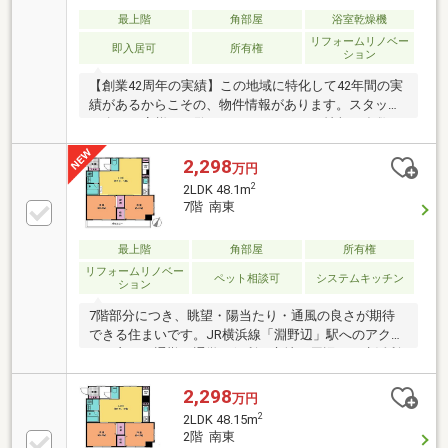
最上階
角部屋
浴室乾燥機
リフォームリノベー
即入居可
所有権
ション
【創業42周年の実績】この地域に特化して42年間の実
績があるからこその、物件情報があります。スタッフ
30名でお客様がご覧になったことのない情報を多数ご
用意しております。ご案内・詳細な資料のご請求はお
気軽にどうぞ！インターネット、チラシなどに掲載で
2,298
万円
きない物件も多数ございます！■朝日土地建物 橋本店
2
2LDK 48.1m
は一戸建てやマンションなど不動産の購入・売却をサ
7階 南東
ポートする橋本駅徒歩2分の不動産会社です。■未公開
物件情報も多数ございます！不動産に関する事はなん
最上階
角部屋
所有権
でもお気軽にご連絡ください。■キッズスペースもご
リフォームリノベー
用意しております。ＤＶＤ、おもちゃ、絵本などキッ
ペット相談可
システムキッチン
ション
ズスペースも充実させております。
7階部分につき、眺望・陽当たり・通風の良さが期待
できる住まいです。JR横浜線「淵野辺」駅へのアクセ
スも良く、通勤・通学に便利な立地。周辺には生活利
便施設が揃い、日々のお買い物にも便利です。
2,298
万円
2
2LDK 48.15m
2階 南東