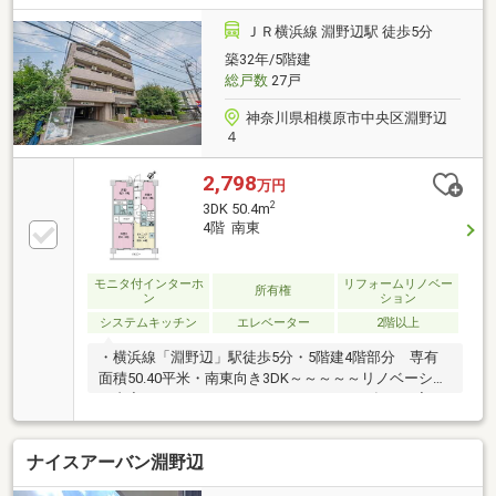
7413お住まい探しは朝日土地建物(株)営業3課にお任せ
ください！インターネット、チラシなどに掲載できな
ＪＲ横浜線 淵野辺駅 徒歩5分
い物件も多数ございます！
築32年/5階建
総戸数
27戸
神奈川県相模原市中央区淵野辺
４
2,798
万円
2
3DK 50.4m
4階 南東
モニタ付インターホ
リフォームリノベー
所有権
ン
ション
システムキッチン
エレベーター
2階以上
・横浜線「淵野辺」駅徒歩5分・5階建4階部分 専有
面積50.40平米・南東向き3DK～～～～～リノベーショ
ン内容～～～～～ （２０２６年７月完
了）
ナイスアーバン淵野辺