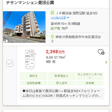
チサンマンション鹿沼公園
ＪＲ横浜線 淵野辺駅 徒歩5分
その他の交通
築45年10ヶ月/8階建
総戸数
78戸
神奈川県相模原市中央区鹿沼台
２
2,398
万円
2
3LDK 57.75m
4階 南
モニタ付インターホ
南向き
駐車場あり
ン
浴室乾燥機
即入居可
所有権
◆休日は家族で鹿沼公園へ♪ 駅徒歩5分×フルリフォー
ム済のピカピカ3LDK！対面式キッチンでリビングの様
子を見守れます。◆駅徒歩5分、スーパー・コンビ
ニ・ドラッグストアがすべて徒歩3分圏内！忙しい毎
日の時間を生み出す、利便性に優れたフルリノベレジ