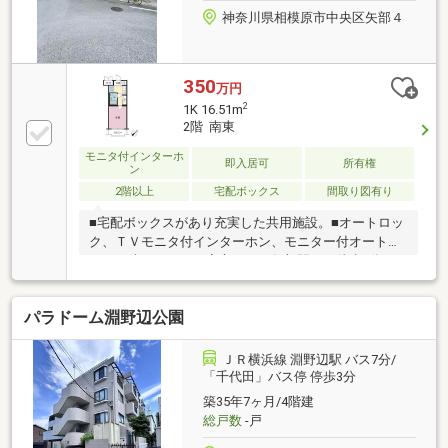
神奈川県相模原市中央区矢部４
350
万円
2
1K 16.51m
2階 南東
モニタ付インターホ
即入居可
所有権
ン
2階以上
宅配ボックス
間取り図有り
■宅配ボックスがあり充実した共用施設。■オートロッ
ク、ＴＶモニタ付インターホン、モニター付オートロ
ック、防犯カメラで安心です。矢部駅から徒歩9分で
通勤通学にはとても便利です。■オートロック、防犯
カメラなどセキュリティも充実。■即入居可。お客様
パラドーム淵野辺公園
一人一人に合わせたライフプランのご提案をさせてい
ただきます。資金計画、住宅ローン等についてもお気
軽にご相談ください。お問い合わせ、お待ちしており
ＪＲ横浜線 淵野辺駅 バス7分/
ます。
「千代田」バス停 停歩3分
築35年7ヶ月/4階建
総戸数
-戸