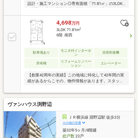
設計・施工マンション◎専有面積「71.81㎡」の3LDK
の間取りプラン◎開放感を演出するオープンキッチン
を採用◎リビングには床暖房を完備◎各居室に収納を
完備◎2017年11月内装リフォーム履歴有◎雨の日でも
4,698
万円
安心な浴室乾燥機付き◎南西向きのため陽当り通風良
2
3LDK 71.81m
好≪リフォーム履歴≫フローリング新規貼替/クロス貼
6階 南西
替/建具交換/システムキッチン交換/洗面化粧台交換/
防水パン交換/ユニットバス交換/トイレ本体交換 等
モニタ付インターホ
駐車場あり
浴室乾燥機
ン
リフォームリノベー
所有権
エレベーター
ション
【創業42周年の実績】この地域に特化して42年間の実
績があるからこその、物件情報があります。スタッフ
30名でお客様がご覧になったことのない情報を多数ご
用意しております。ご案内・詳細な資料のご請求はお
気軽にどうぞ！インターネット、チラシなどに掲載で
ヴァンハウス渕野辺
きない物件も多数ございます！■朝日土地建物 橋本店
は新築一戸建てやマンションなど不動産の購入・売却
をサポートする橋本駅徒歩2分の不動産会社です。■未
ＪＲ横浜線 淵野辺駅 徒歩2分
公開物件情報も多数ございます！不動産に関する事は
その他の交通
なんでもお気軽にご連絡ください。■キッズスペース
築32年5ヶ月/8階建
もご用意しております。ＤＶＤ、おもちゃ、絵本など
総戸数
23戸