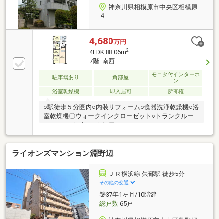
神奈川県相模原市中央区相模原
４
4,680
万円
2
4LDK 88.06m
7階 南西
モニタ付インターホ
駐車場あり
角部屋
ン
浴室乾燥機
即入居可
所有権
○駅徒歩５分圏内○内装リフォーム○食器洗浄乾燥機○浴
室乾燥機〇ウォークインクローゼット○トランクルー
ム○ペット飼育可○角部屋○ＴＶモニターホン○オートロ
ック〇宅配ボックス○エレベーター
ライオンズマンション淵野辺
ＪＲ横浜線 矢部駅 徒歩5分
その他の交通
築37年1ヶ月/10階建
総戸数
65戸