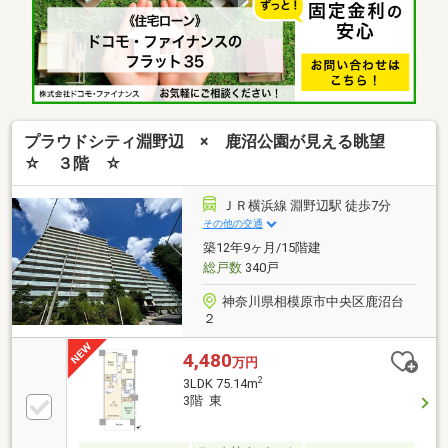
7417お住まい探しは朝日土地建物(株)営業7課にお任せ
ください！インターネット、チラシなどに掲載できな
い物件も多数ございます！
プラウドシティ淵野辺 × 鹿沼公園が見える眺望
☆ ３階 ☆
ＪＲ横浜線 淵野辺駅 徒歩7分
その他の交通
築12年9ヶ月/15階建
総戸数
340戸
神奈川県相模原市中央区鹿沼台
２
4,480
万円
2
3LDK 75.14m
3階 東