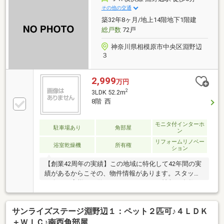
その他の交通
築32年8ヶ月/地上14階地下1階建
総戸数
72戸
神奈川県相模原市中央区淵野辺
３
2,999
万円
2
3LDK 52.2m
8階 西
モニタ付インターホ
駐車場あり
角部屋
ン
リフォームリノベー
浴室乾燥機
所有権
ション
【創業42周年の実績】この地域に特化して42年間の実
績があるからこその、物件情報があります。スタッフ
40名でお客様がご覧になったことのない情報を多数ご
用意しております。※自己資金を使いたくない※現在、
他のローンを組んでいるけど大丈夫かな等お気軽に下
サンライズステージ淵野辺１：ペット２匹可♪４ＬＤＫ
記までご連絡ください。☆フリーダイヤル：0120-12-
7417お住まい探しは朝日土地建物(株)営業7課にお任せ
＋ＷＩＣ♪南西角部屋