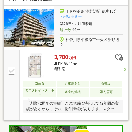
ください！インターネット、チラシなどに掲載できな
い物件も多数ございます！
ＪＲ横浜線 淵野辺駅 徒歩18分
その他の交通
築28年4ヶ月/8階建
総戸数
46戸
神奈川県相模原市中央区淵野辺
２
3,780
万円
2
4LDK 86.13m
5階 南
南向き
駐車場あり
角部屋
モニタ付インターホ
浴室乾燥機
即入居可
ン
【創業42周年の実績】この地域に特化して42年間の実
績があるからこその、物件情報があります。スタッフ
40名でお客様がご覧になったことのない情報を多数ご
用意しております。※自己資金を使いたくない※現在、
他のローンを組んでいるけど大丈夫かな等お気軽に下
記までご連絡ください。☆フリーダイヤル：0120-12-