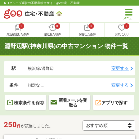
NTTグループ運営の不動産総合サイト goo住宅・不動産
1
0
0
0
最近検索した条件
最近見た物件
保存した条件
お気に入り
淵野辺駅(神奈川県)の中古マンション 物件一覧
駅
変更する
横浜線/淵野辺
条件
変更する
指定なし
新着メールを受
検索条件を保存
アプリで探す
取る
250
件
が該当しました。