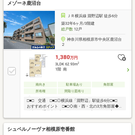
メゾーネ鹿沼台
デンス。◆2026年7月リノベーション完了】食洗機・
浴室乾燥機・高機能トイレ完備。南面バルコニーで陽
当り良好！すぐにご入居いただけるピカピカの住空間
ＪＲ横浜線 淵野辺駅 徒歩6分
です。」◎駐車場：空無し・11000～15000円/月◎自
築32年6ヶ月/3階建
転車置き場：空有・200～250円/月◎バイク置き場：
総戸数
12戸
空有400～500円/月現在空室につきすぐにご覧になれ
ます。
神奈川県相模原市中央区鹿沼台
２
1,380
万円
2
3LDK 62.93m
1階 南
南向き
駐車場あり
角部屋
所有権
間取り図有り
□■□ 交通 □■□◎横浜線「淵野辺」駅徒歩6分□■□
おすすめポイント □■□◇南・西・北の3方角部屋◆
陽当り・通風良好◇両面バルコニー◆ペット飼育可
（細則有）◇各居室に収納スペースあり◆徒歩1分の
距離にスーパーあり◇室内空室□■□ 物件概要
シュペルノーヴァ相模原壱番館
□■□◇専有面積：62.93㎡◆バルコニー面積：5.76㎡◇
間取り：3LDK ◆構造：鉄筋コンクリート造◇築年