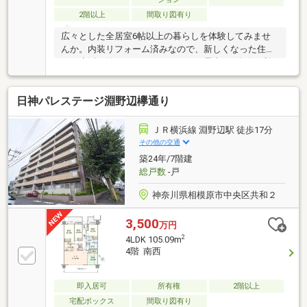
2階以上
間取り図有り
広々とした全居室6帖以上の暮らしを体験してみませ
んか。内装リフォーム済みなので、新しくなった住ま
いで生活を始めることができます。電車も2路線が利
用圏内にあるので、通勤通学にも便利です。2LDKの物
件なのでゆとりのある室内です。スムーズに購入まで
日神パレステージ淵野辺欅通り
辿り着けるということも中古マンションの利点です。
システムキッチンは必要な物が組み込まれているた
め、すぐ調理できます。この物件は全居室フローリン
ＪＲ横浜線 淵野辺駅 徒歩17分
グです。
その他の交通
築24年/7階建
総戸数
-戸
神奈川県相模原市中央区共和２
3,500
万円
2
4LDK 105.09m
4階 南西
即入居可
所有権
2階以上
宅配ボックス
間取り図有り