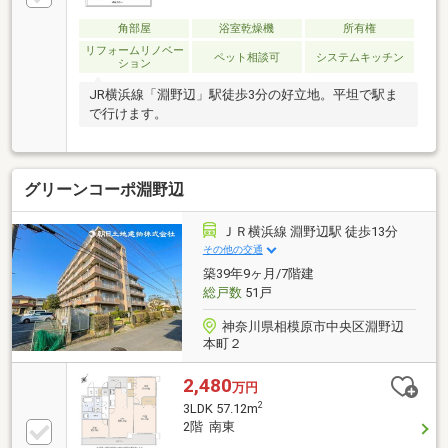
角部屋
浴室乾燥機
所有権
リフォームリノベー
ペット相談可
システムキッチン
ション
JR横浜線「淵野辺」駅徒歩3分の好立地。平坦で駅ま
で行けます。
グリーンコーポ淵野辺
ＪＲ横浜線 淵野辺駅 徒歩13分
その他の交通
築39年9ヶ月/7階建
総戸数
51戸
神奈川県相模原市中央区淵野辺
本町２
2,480
万円
2
3LDK 57.12m
2階 南東