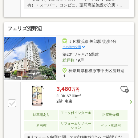
有）・スーパー、コンビニ、薬局商業施設が充実・広
い公園、図書館も近く子育て安心●ペット可（犬・猫1
住戸1匹、成年時で体長50cm相当・体重10kg相当）●
駐車場空きあり※R8年6月29日現在（月額）10 000円～
フェリズ淵野辺
13 000円●駐輪場空きあり（月額）300円●バイク置き
場空きあり※R8年6月29日現在（月額）1 000円複数の
住宅ローンのご紹介も可能です御相談からもOKお気軽
ＪＲ横浜線 矢部駅 徒歩4分
にお問い合わせください!
その他の交通
築20年7ヶ月/15階建
総戸数
49戸
神奈川県相模原市中央区淵野辺
１
3,480
万円
2
3LDK 67.03m
2階 南東
モニタ付インターホ
駐車場あり
浴室乾燥機
ン
リフォームリノベー
所有権
ペット相談可
ション
■リフォーム内容に関しての詳細は担当へご確認くだ