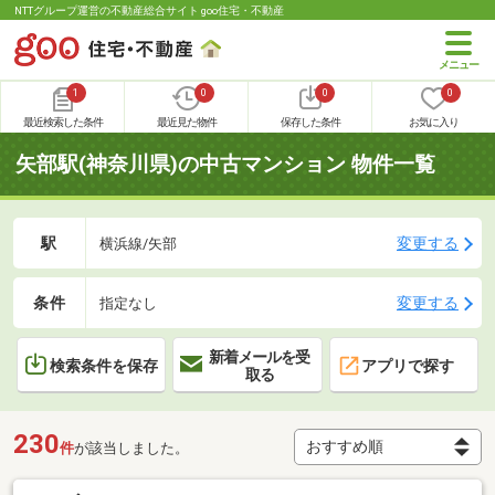
NTTグループ運営の不動産総合サイト goo住宅・不動産
1
0
0
0
最近検索した条件
最近見た物件
保存した条件
お気に入り
矢部駅(神奈川県)の中古マンション 物件一覧
駅
変更する
横浜線/矢部
条件
変更する
指定なし
新着メールを受
検索条件を保存
アプリで探す
取る
230
件
が該当しました。