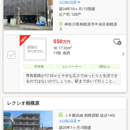
■やりとり不要で内覧確定可能■赤色の見学予約ボタン
その他の交通
から最短２分で完了
築34年10ヶ月/12階建
総戸数
128戸
神奈川県相模原市中央区相模原
５
550
万円
2
1K 17.32m
11階 南西
所有権
エレベーター
2階以上
専有面積が17.32㎡と十分な広さでゆったりと生活でき
るのではないのでしょうか。駅まで歩いて行くことの
できる、駅徒歩12分の物件です。日が当たる明るい生
活が送れるため南西向きはおすすめです。この物件は
シューズボックスがあり、靴を収納できます。駐輪場
レクシオ相模原
が付いているので、自転車とバイクを安心して置けま
す。マンションにどんな人が住んでいるのかも中古マ
ンションなら事前に知れます。坂はなかなか上るのが
ＪＲ横浜線 相模原駅 徒歩14分
大変ですが平坦地なら楽ですよね。
その他の交通
築20年1ヶ月/5階建