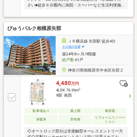
さい■徒歩６分圏内に病院・スーパーなど生活利便施
設が充実■安全面に配慮したオートロック完備。設備
充実の3LDKマンション■リフォーム完了予定2026年10
月豊かに過ごすには【インテリア】と【エクステリ
びゅうパルク相模原矢部
ア】カーポートや楽しめる庭、この充実度で変わって
きます。これらを一括で購入できその代金を住宅ロー
ンに組み込むことが可能なサービスそれがやどかリッ
ＪＲ横浜線 矢部駅 徒歩4分
チです。※東京MXテレビ「カンニング竹山のイチバン
その他の交通
研究所」２０２３年７月１日放送■やりとり不要で内
築24年8ヶ月/9階建
覧確定可能■赤色の見学予約ボタンから最短２分で完
総戸数
61戸
了
神奈川県相模原市中央区矢部２
4,480
万円
2
4LDK 76.36m
9階 南西
駐車場あり
最上階
角部屋
リフォームリノベー
床暖房
所有権
ション
◇オートロック部分は非接触型キーレスエントリー方
式◇宅配ロッカーがエントランス脇に設置されており