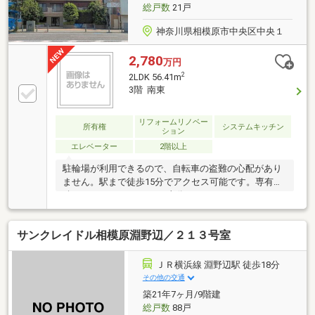
総戸数
21戸
神奈川県相模原市中央区中央１
2,780
万円
2
2LDK 56.41m
3階 南東
リフォームリノベー
所有権
システムキッチン
ション
エレベーター
2階以上
駐輪場が利用できるので、自転車の盗難の心配があり
ません。駅まで徒歩15分でアクセス可能です。専有面
積が56.41㎡でスペースが十分のファミリーにもおすす
めの物件です。子供が危険にさらされないよう、歩道
が整備されています。内装リフォーム済みなので、新
サンクレイドル相模原淵野辺／２１３号室
しくなった住まいで生活を始めることができます。
7.54㎡の広さのバルコニー付き物件です。きれいで使
い勝手の良いシステムキッチン付きの物件になりま
ＪＲ横浜線 淵野辺駅 徒歩18分
す。
その他の交通
築21年7ヶ月/9階建
総戸数
88戸