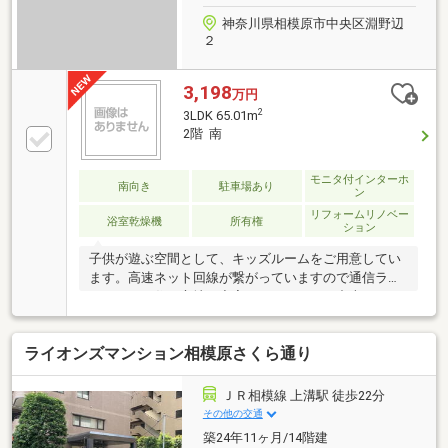
神奈川県相模原市中央区淵野辺
２
3,198
万円
2
3LDK 65.01m
2階 南
モニタ付インターホ
南向き
駐車場あり
ン
リフォームリノベー
浴室乾燥機
所有権
ション
子供が遊ぶ空間として、キッズルームをご用意してい
ます。高速ネット回線が繋がっていますので通信ラク
ラクです。住み心地も充実した、きれいな中古マンシ
ョンです。南向きの物件のご紹介です。専有面積は
65.01平米となっており広さも十分ではないでしょう
ライオンズマンション相模原さくら通り
か。機能的で使いやすいシステムキッチン付きなの
で、お料理を楽しめます。来客が一目でわかるTVイン
ターホン付き。
ＪＲ相模線 上溝駅 徒歩22分
その他の交通
築24年11ヶ月/14階建