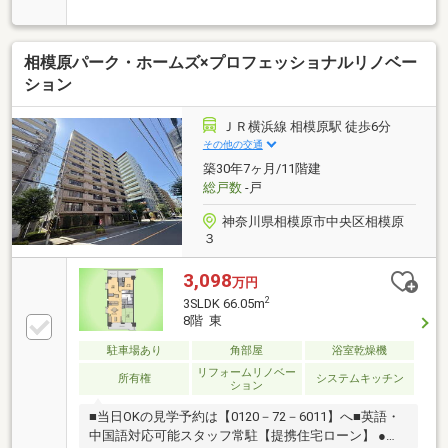
ーンのしくみは？」「金利の優遇は受けられるの？」
資金計画での疑問や不安がございましたらお気軽にご
相談ください！□■□■□お問い合わせ先□■□■□野村の仲
相模原パーク・ホームズ×プロフェッショナルリノベー
介プラス 町田営業部TEL： 0120-148-411ご見学をご
希望の際は、お気軽にご希望のお時間をお知らせ下さ
ション
い。ご連絡を心よりお待ちしております。
ＪＲ横浜線 相模原駅 徒歩6分
その他の交通
築30年7ヶ月/11階建
総戸数
-戸
神奈川県相模原市中央区相模原
３
3,098
万円
2
3SLDK 66.05m
8階 東
駐車場あり
角部屋
浴室乾燥機
リフォームリノベー
所有権
システムキッチン
ション
■当日OKの見学予約は【0120－72－6011】へ■英語・
中国語対応可能スタッフ常駐【提携住宅ローン】 ●保