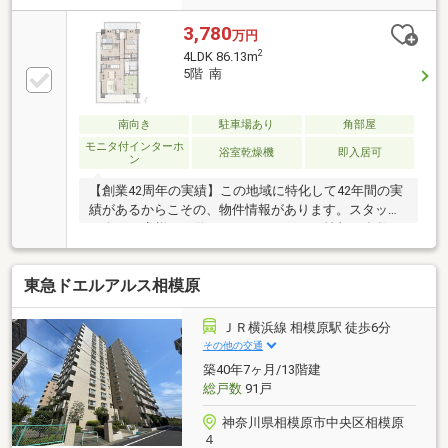
3,780
万円
2
4LDK 86.13m
5階 南
南向き
駐車場あり
角部屋
モニタ付インターホ
浴室乾燥機
即入居可
ン
【創業42周年の実績】この地域に特化して42年間の実
績があるからこその、物件情報があります。スタッフ
40名でお客様がご覧になったことのない情報を多数ご
用意しております。※自己資金を使いたくない※現在、
他のローンを組んでいるけど大丈夫かな等お気軽に下
東急ドエルアルス相模原
記までご連絡ください。☆フリーダイヤル：0120-12-
7417お住まい探しは朝日土地建物(株)営業7課にお任せ
ください！インターネット、チラシなどに掲載できな
ＪＲ横浜線 相模原駅 徒歩6分
い物件も多数ございます！
その他の交通
築40年7ヶ月/13階建
総戸数
91戸
神奈川県相模原市中央区相模原
４