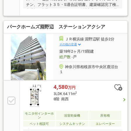
チン、フラット３５・S適合証明書、建築確認完了検
査済証、内装リフォーム、２沿線以上利用可、山が見
える、浴室乾燥機、陽当り良好、全居室収納、駅まで
平坦、閑静な住宅地、ゲストルーム、シャワー付洗面
パークホームズ淵野辺 ステーションアクシア
化粧台、対面式キッチン、セキュリティ充実、ワイド
バルコニー、フローリング張替、平面駐車場、オート
バス、温水洗浄便座、ＴＶモニタ付インターホン、リ
ＪＲ横浜線 淵野辺駅 徒歩2分
ノベーション、都市近郊、前面棟無、通風良好、全居
その他の交通
室フローリング、眺望良好、南西向き、ウォークイン
築18年2ヶ月/15階建
クローゼット、ペット相談、小学校 徒歩10分以内、平
総戸数
-戸
坦地、エレベーター、宅配ボックス、駐輪場、可動間
仕切り、食器洗乾燥機、
神奈川県相模原市中央区鹿沼台
１
4,580
万円
2
3LDK 64.11m
8階 南西
モニタ付インターホ
浴室乾燥機
所有権
ン
ペット相談可
システムキッチン
エレベーター