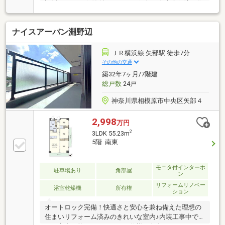
証料０円 がん保険付のauじぶん銀行＆全疾病保障の住
信SBIネット銀行 利用可期間40年 変動金利0.575%
（審査条件有り）も利用可能たくさんのお客様からの
ナイスアーバン淵野辺
お言葉に感謝してこれからも楽しく素敵なお家探しを
お約束します。お家探しを始めてみようと思われたら
まずは、お気軽に東宝ハウス町田に相談してみません
ＪＲ横浜線 矢部駅 徒歩7分
か？何も決まっていなくて大丈夫！まずはお客様の夢
その他の交通
をお聞かせください！お問合せをお待ちしております
築32年7ヶ月/7階建
☆☆
総戸数
24戸
神奈川県相模原市中央区矢部４
2,998
万円
2
3LDK 55.23m
5階 南東
モニタ付インターホ
駐車場あり
角部屋
ン
リフォームリノベー
浴室乾燥機
所有権
ション
オートロック完備！快適さと安心を兼ね備えた理想の
住まいリフォーム済みのきれいな室内♪内装工事中で