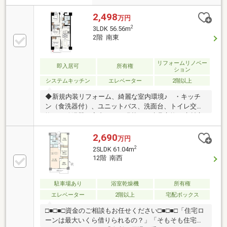
2,498
万円
2
3LDK 56.56m
2階 南東
リフォームリノベー
即入居可
所有権
ション
システムキッチン
エレベーター
2階以上
◆新規内装リフォーム、綺麗な室内環境♪ ・キッチ
ン（食洗器付）、ユニットバス、洗面台、トイレ交
換 ・給湯器、室内クロス張替え、建具交換、床材交
換 ～商業施設へのお車アクセス良好です～ ・横浜
線「相模原」駅徒歩６分の好立地！ ・2025年12月大
2,690
万円
規模修繕工事実施済み！ ・現在はリフォーム中です
2
2SLDK 61.04m
が、平日・休日を問わずいつでも見学が可能です ・
12階 南西
窓の大きいリビングは太陽の光が差し込む明るい空間
です ☆ぜひ一度ご見学ください☆
駐車場あり
浴室乾燥機
所有権
エレベーター
2階以上
宅配ボックス
□■□■□資金のご相談もお任せください□■□■□「住宅ロ
ーンは最大いくら借りられるの？」「そもそも住宅ロ