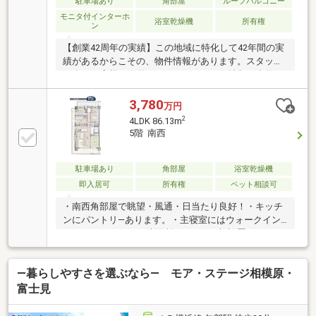
駐車場あり
角部屋
ルーフバルコニー
モニタ付インターホ
浴室乾燥機
所有権
ン
【創業42周年の実績】この地域に特化して42年間の実
績があるからこその、物件情報があります。スタッフ
40名でお客様がご覧になったことのない情報を多数ご
用意しております。※自己資金を使いたくない※現在、
他のローンを組んでいるけど大丈夫かな等お気軽に下
3,780
万円
記までご連絡ください。☆フリーダイヤル：0120-23-
2
4LDK 86.13m
7413お住まい探しは朝日土地建物(株)営業3課にお任せ
5階 南西
ください！インターネット、チラシなどに掲載できな
い物件も多数ございます！
駐車場あり
角部屋
浴室乾燥機
即入居可
所有権
ペット相談可
・南西角部屋で眺望・風通・日当たり良好！・キッチ
ンにパントリ―あります。・主寝室にはウォークイン
クローゼットあり・洗面所にはタオル棚設置・ペット
は2匹まで飼育可能です。
―暮らしやすさを選ぶなら― モア・ステージ相模原・
富士見