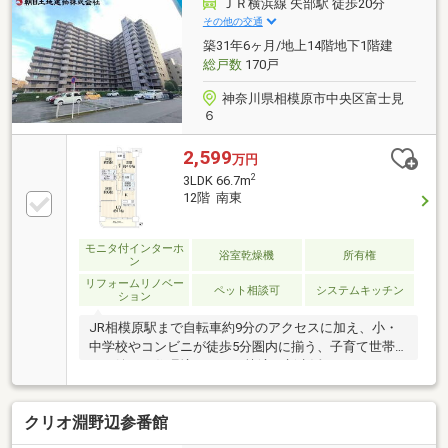
ＪＲ横浜線 矢部駅 徒歩20分
その他の交通
築31年6ヶ月/地上14階地下1階建
総戸数
170戸
神奈川県相模原市中央区富士見
６
2,599
万円
2
3LDK 66.7m
12階 南東
モニタ付インターホ
浴室乾燥機
所有権
ン
リフォームリノベー
ペット相談可
システムキッチン
ション
JR相模原駅まで自転車約9分のアクセスに加え、小・
中学校やコンビニが徒歩5分圏内に揃う、子育て世帯
にも嬉しい住環境。すぐに快適な新生活をスタートで
きます。約11帖のリビングを中心に、使いやすい3LDK
の間取りで家族それぞれの時間も大切に。日々の暮ら
クリオ淵野辺参番館
しやすさを実感できる一邸です。