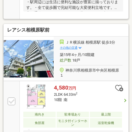
・駅周辺には生活に便利な施設が豊富に揃っておりま
す。・全て徒歩圏で完結可能な大変便利立地です。・
北側通路からはスカイツリーが見えます！・南側につ
き、陽当たり、通風大変良好です！・ペット飼育可能
（飼育細則有り）
レアシス相模原駅前
ＪＲ横浜線 相模原駅 徒歩3分
その他の交通
築15年4ヶ月/10階建
総戸数
18戸
神奈川県相模原市中央区相模原
１
4,580
万円
2
2LDK 64.33m
10階 南
南向き
駐車場あり
最上階
モニタ付インターホ
角部屋
浴室乾燥機
ン