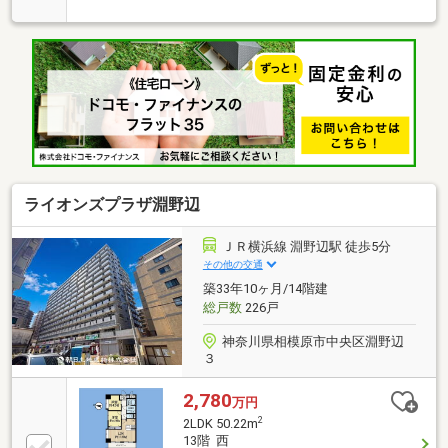
もご案内可能ですメーカー、仕様、色合い、細かくご
説明いたします【内装リノベーション箇所一覧】・シ
ステムキッチン 食洗機・浄水器付き・ユニットバ
ス 換気乾燥暖房機付き・洗面化粧台・トイレ 節
水・温水洗浄・建具・フローリング、フロアタイル貼
替・クロス貼替 など・給湯器 等
ライオンズプラザ淵野辺
ＪＲ横浜線 淵野辺駅 徒歩5分
その他の交通
築33年10ヶ月/14階建
総戸数
226戸
神奈川県相模原市中央区淵野辺
３
2,780
万円
2
2LDK 50.22m
13階 西