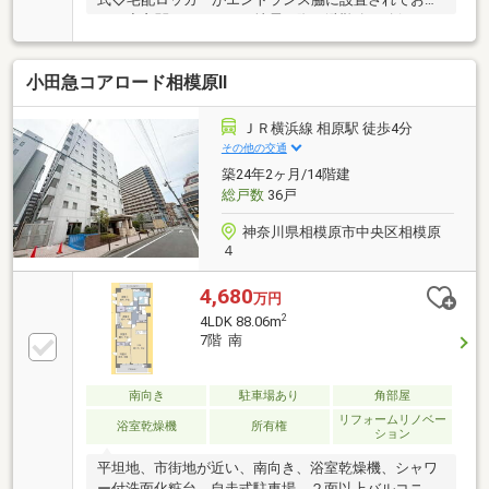
ます◇玄関ドアは万一の地震の際も避難路を確保する
耐震枠が採用されております◇アウトフレーム工法で
柱の出っ張りをできるだけなくし、すっきりとした室
小田急コアロード相模原Ⅱ
内に◇あふれる陽射しを取り入れるハイサッシュの大
きな窓◇1418サイズの浴室◇床の段差をなくしたフラ
ットフロア設計◇ペット飼育可（飼育細則あり）
ＪＲ横浜線 相原駅 徒歩4分
その他の交通
築24年2ヶ月/14階建
総戸数
36戸
神奈川県相模原市中央区相模原
４
4,680
万円
2
4LDK 88.06m
7階 南
南向き
駐車場あり
角部屋
リフォームリノベー
浴室乾燥機
所有権
ション
平坦地、市街地が近い、南向き、浴室乾燥機、シャワ
ー付洗面化粧台、自走式駐車場、２面以上バルコニ