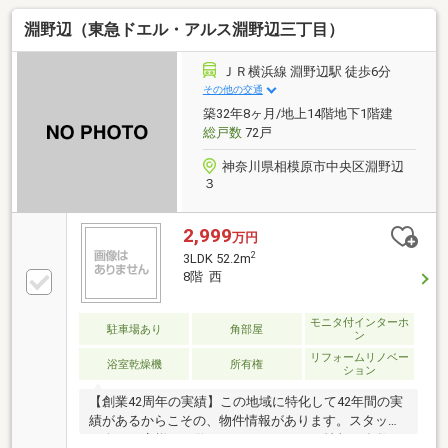
気軽にどうぞ！インターネット、チラシなどに掲載で
淵野辺（東急ドエル・アルス淵野辺三丁目）
きない物件も多数ございます！■朝日土地建物 橋本店
は新築一戸建てやマンションなど不動産の購入・売却
をサポートする橋本駅徒歩2分の不動産会社です。■未
ＪＲ横浜線 淵野辺駅 徒歩6分
公開物件情報も多数ございます！不動産に関する事は
その他の交通
なんでもお気軽にご連絡ください。■キッズスペース
築32年8ヶ月/地上14階地下1階建
もご用意しております。ＤＶＤ、おもちゃ、絵本など
総戸数
72戸
キッズスペースも充実させております。
神奈川県相模原市中央区淵野辺
３
2,999
万円
2
3LDK 52.2m
8階 西
モニタ付インターホ
駐車場あり
角部屋
ン
リフォームリノベー
浴室乾燥機
所有権
ション
【創業42周年の実績】この地域に特化して42年間の実
績があるからこその、物件情報があります。スタッフ
40名でお客様がご覧になったことのない情報を多数ご