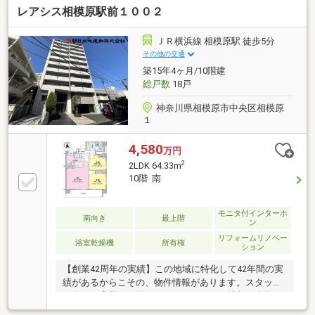
レアシス相模原駅前１００２
ＪＲ横浜線 相模原駅 徒歩5分
その他の交通
築15年4ヶ月/10階建
総戸数
18戸
神奈川県相模原市中央区相模原
１
4,580
万円
2
2LDK 64.33m
10階 南
モニタ付インターホ
南向き
最上階
ン
リフォームリノベー
浴室乾燥機
所有権
ション
【創業42周年の実績】この地域に特化して42年間の実
績があるからこその、物件情報があります。スタッフ
30名でお客様がご覧になったことのない情報を多数ご
用意しております。ご案内・詳細な資料のご請求はお