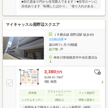
■自己資金０円から住宅購入できます！■住宅ローンに
自信あります「転職したばかり」「借り入れがある」
どんな条件でもお任せください！■他社様でネット掲
載されている物件も、まとめてご紹介可能です！■見
学、お問合せにつきましては土日に限らず平日、営業
マイキャッスル淵野辺スクエア
時間外でもご対応可能です！東亜住宅ではお客様が安
心して頂けますよう常に新しい事を取り入れておりま
す。経験豊富な知識でお客様の悩み事をしっかりと解
ＪＲ横浜線 淵野辺駅 徒歩4分
消いたします。お住まい探しは東亜住宅にお任せくだ
その他の交通
さい！ご見学予約は0120-60-1665【通話料無料】まで
築24年7ヶ月/10階建
お気軽にお電話ください♪スマートフォンの方は右下
総戸数
-戸
の青いバナーよりお問合せ頂けます♪
神奈川県相模原市中央区鹿沼台
１
3,380
万円
2
3LDK 61.75m
5階 南西
リフォームリノベー
所有権
ペット相談可
ション
システムキッチン
2階以上
間取り図有り
・南西向きで陽当たり良好・ペット飼育可（細則