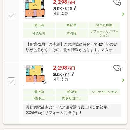
2,298
万円
2
2LDK 48.15m
7階 南東
最上階
角部屋
浴室乾燥機
リフォームリノベー
即入居可
所有権
ション
【創業42周年の実績】この地域に特化して42年間の実
績があるからこその、物件情報があります。スタッフ
30名でお客様がご覧になったことのない情報を多数ご
用意しております。ご案内・詳細な資料のご請求はお
気軽にどうぞ！インターネット、チラシなどに掲載で
2,298
万円
きない物件も多数ございます！■朝日土地建物 橋本店
2
2LDK 48.1m
は一戸建てやマンションなど不動産の購入・売却をサ
7階 南東
ポートする橋本駅徒歩2分の不動産会社です。■未公開
物件情報も多数ございます！不動産に関する事はなん
最上階
所有権
システムキッチン
でもお気軽にご連絡ください。■キッズスペースもご
2階以上
間取り図有り
用意しております。ＤＶＤ、おもちゃ、絵本などキッ
ズスペースも充実させております。
淵野辺駅徒歩3分・光と風が通う最上階＆角部屋！
2026年6がtリフォーム完成です！