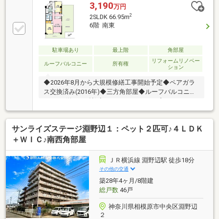
気軽にどうぞ！インターネット、チラシなどに掲載で
3,190
万円
きない物件も多数ございます！■朝日土地建物 橋本店
2
2SLDK 66.95m
は一戸建てやマンションなど不動産の購入・売却をサ
6階 南東
ポートする橋本駅徒歩2分の不動産会社です。■未公開
物件情報も多数ございます！不動産に関する事はなん
でもお気軽にご連絡ください。■キッズスペースもご
駐車場あり
最上階
角部屋
用意しております。ＤＶＤ、おもちゃ、絵本などキッ
リフォームリノベー
ルーフバルコニー
所有権
ション
ズスペースも充実させております。
◆2026年8月から大規模修繕工事開始予定◆ペアガラ
ス交換済み(2016年)◆三方角部屋◆ルーフバルコニー
36.48㎡(約22.51帖)◆ファイナンシャルプランナーの
ライフ相談無料！◆資産運用から老後資金、お子様の
学費など不動産だけでなく家計の総合的お金の不安を
サンライズステージ淵野辺１：ペット２匹可♪４ＬＤＫ
解消します！
＋ＷＩＣ♪南西角部屋
ＪＲ横浜線 淵野辺駅 徒歩18分
その他の交通
築28年4ヶ月/8階建
総戸数
46戸
神奈川県相模原市中央区淵野辺
２