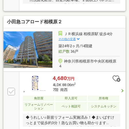
ー、南面バルコニー、温水洗浄便座、エレベーター、
宅配ボックス、駐輪場、食器洗乾燥機、バイク置場
小田急コアロード相模原２
ＪＲ横浜線 相模原駅 徒歩4分
その他の交通
築24年2ヶ月/14階建
総戸数
36戸
神奈川県相模原市中央区相模原
４
4,680
万円
2
4LDK 88.06m
7階 南西
角部屋
即入居可
所有権
リフォームリノベー
ペット相談可
システムキッチン
ション
◆うれしい♪新規リフォーム実施済み！◆まいばすけ
っとまで徒歩約3分！急なお買い物も助かります
♪◆WIC・トランクルームなど豊富な収納スペース完備