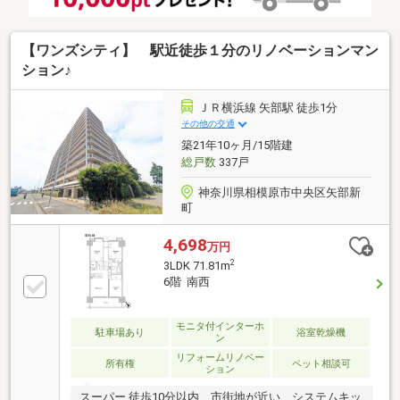
【ワンズシティ】 駅近徒歩１分のリノベーションマン
ション♪
ＪＲ横浜線 矢部駅 徒歩1分
その他の交通
築21年10ヶ月/15階建
総戸数
337戸
神奈川県相模原市中央区矢部新
町
4,698
万円
2
3LDK 71.81m
6階 南西
モニタ付インターホ
駐車場あり
浴室乾燥機
ン
リフォームリノベー
所有権
ペット相談可
ション
スーパー 徒歩10分以内、市街地が近い、システムキッ