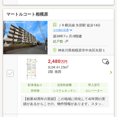
方に最適です(^^)/［Bコース］所要時間【2時間～5時
間】◇おすすめ対象者・・・「本命の物件にあわせ
マートルコート相模原
て、同条件の物件も比較しながら見学したい！」とい
う方に最適です(^^)/［Cコース］所要時間【5時間～8
時間】◇おすすめ対象者・・・「マイホーム探しは今
ＪＲ横浜線 矢部駅 徒歩14分
日が初めて！」という方に最適です(^^)/お住まい探し
その他の交通
がはじめての方に「不動産の基本知識」「住宅ローン
築38年7ヶ月/8階建
の基本知識」の説明会つきコースお住まい探しは営業
総戸数
-戸
6課にお任せください！
神奈川県相模原市中央区矢部１
2,480
万円
2
3LDK 61.25m
2階 南西
駐車場あり
浴室乾燥機
即入居可
所有権
システムキッチン
エレベーター
【創業42周年の実績】この地域に特化して42年間の実
績があるからこその、物件情報があります。スタッフ
30名でお客様がご覧になったことのない情報を多数ご
用意しております。ご案内・詳細な資料のご請求はお