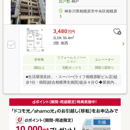
総戸数
48戸
神奈川県相模原市中央区相模原
１
3,480
万円
2
2LDK 56.4m
2階 南西
リフォームリノベー
所有権
エレベーター
ション
2階以上
宅配ボックス
間取り図有り
■生活環境良好。・スーパー(ライフ相模原駅ビル店)徒
歩1分・病院(総合相模厚生病院)徒歩４分◇◆新規内装
リフォーム物件（2026年7月下旬完了）◇◆ 全室クロ
ス張り替え、フローリング張り、給湯器、キッチン・
洗面・浴室・トイレ新規交換・ハウスクリーニング
etc..