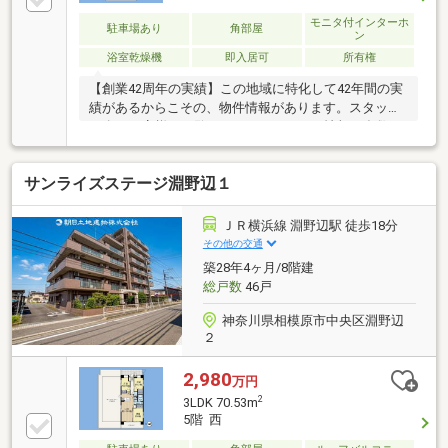
モニタ付インターホ
駐車場あり
角部屋
ン
浴室乾燥機
即入居可
所有権
【創業42周年の実績】この地域に特化して42年間の実
績があるからこその、物件情報があります。スタッフ
40名でお客様がご覧になったことのない情報を多数ご
用意しております。※自己資金を使いたくない※現在、
他のローンを組んでいるけど大丈夫かな等お気軽に下
サンライズステージ淵野辺１
記までご連絡ください。☆フリーダイヤル：0120-23-
7413お住まい探しは朝日土地建物(株)営業3課にお任せ
ください！インターネット、チラシなどに掲載できな
ＪＲ横浜線 淵野辺駅 徒歩18分
い物件も多数ございます！
その他の交通
築28年4ヶ月/8階建
総戸数
46戸
神奈川県相模原市中央区淵野辺
２
2,980
万円
2
3LDK 70.53m
5階 西