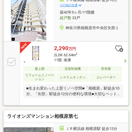
その他の交通
築42年5ヶ月/11階建
総戸数
33戸
神奈川県相模原市中央区矢部１
2,290
万円
2
2LDK 62.64m
11階 南東
最上階
浴室乾燥機
所有権
リフォームリノベー
システムキッチン
エレベーター
ション
■生まれ変わった上質リノベ空間■「相模原」駅徒歩10
分、「矢部」駅徒歩12分の便利な環境■大切なペット
と暮らせるマンション豊かに過ごすには【インテリ
ア】と【エクステリア】カーポートや楽しめる庭、こ
の充実度で変わってきます。これらを一括で購入でき
ライオンズマンション相模原第七
その代金を住宅ローンに組み込むことが可能なサービ
スそれがやどかリッチです。※東京MXテレビ「カンニ
ング竹山のイチバン研究所」２０２３年７月１日放送
ＪＲ横浜線 相模原駅 徒歩12分