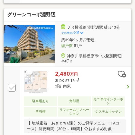
用意しております。※自己資金を使いたくない※現在、
他のローンを組んでいるけど大丈夫かな等お気軽に下
グリーンコーポ淵野辺
記までご連絡ください。☆フリーダイヤル：0120-12-
7417お住まい探しは朝日土地建物(株)営業7課にお任せ
ください！インターネット、チラシなどに掲載できな
ＪＲ横浜線 淵野辺駅 徒歩13分
い物件も多数ございます！
その他の交通
築39年9ヶ月/7階建
総戸数
51戸
神奈川県相模原市中央区淵野辺
本町２
2,480
万円
2
3LDK 57.12m
2階 南東
モニタ付インターホ
駐車場あり
角部屋
ン
リフォームリノベー
所有権
システムキッチン
ション
【 地域密着 あさとち6課 】のご見学メニュー［Aコ
ース］所要時間【30分～1時間】◇おすすめ対象
者・・・「お目当ての物件だけ見てみたい！」という