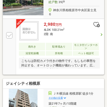
総戸数
39戸
神奈川県相模原市中央区富士見
６
2,980
万円
2
4LDK 100.21m
2階 南
モニタ付インターホ
南向き
駐車場あり
ン
浴室乾燥機
所有権
ペット相談可
こちらは防犯カメラ付きの物件です。もしもの事態を
抑止する、オートロック機能が備わっています。広々
としたリビングに充実設備のキッチンを備えた4LDK。
バイク置き場があるのでバイクをお持ちの方は安心し
て駐車できます。100.21㎡の専有面積でスペースの面
ジェイシティ相模原
でも問題なく快適に過ごせますよ。こちらは南向きの
物件です。靴好きの方には嬉しい、シューズボックス
付き玄関です。
ＪＲ横浜線 相模原駅 徒歩1分
その他の交通
築21年7ヶ月/13階建