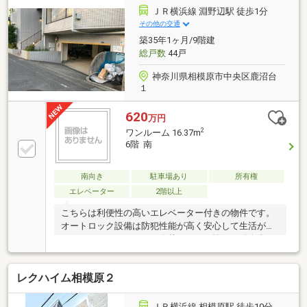
ＪＲ横浜線 淵野辺駅 徒歩1分
その他の交通
築35年1ヶ月/9階建
総戸数
44戸
神奈川県相模原市中央区鹿沼台
１
620
万円
2
ワンルーム 16.37m
6階 南
南向き
駐車場あり
所有権
エレベーター
2階以上
こちらは利便性の高いエレベーター付きの物件です。
オートロック設備は防犯性能が高く安心して生活がで
きます。ワンルームは一人暮らしに不慣れな単身者に
おすすめです。こちらは南向きの物件です。バルコニ
ーの広さが3.06平米の物件です。徒歩1分の場所に駅の
レクハイム相模原２
ある物件です。清潔感を求める方に一押ししたい全居
室フローリングです。
ＪＲ横浜線 相模原駅 徒歩10分