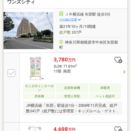
ワンズシティ
ＪＲ横浜線 矢部駅 徒歩3分
その他の交通
築21年10ヶ月/15階建
総戸数
337戸
神奈川県相模原市中央区矢部新
町
3,780
万円
2
3LDK 71.81m
11階 南西
モニタ付インターホ
浴室乾燥機
床暖房
ン
所有権
管理人常駐
ペット相談可
JR横浜線「矢部」駅徒歩1分・2004年11月完成、総戸
数341戸（総戸数には管理室・キッズルーム・ゲスト
ルーム・パーティールーム各１戸を含みます）・TVモ
ニター付きオートロック・24時間有人管理体制・不在
時に便利な宅配ボックス～専有部～・11階部分、専有
4,698
万円