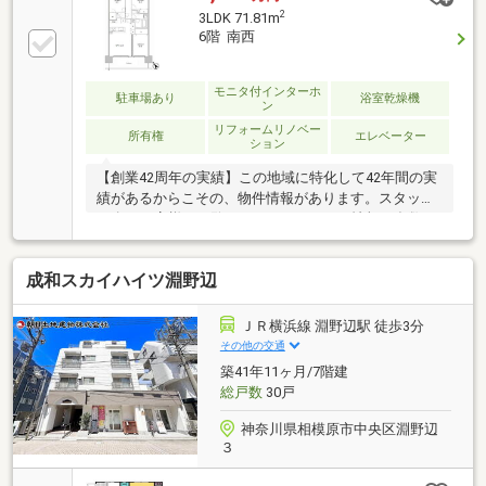
面積71.81平米3LDK・南西向きにつき陽当たり良好・
2
3LDK 71.81m
対面式カウンターキッチン・追焚機能付きのオートバ
6階 南西
ス・全居室約5.0帖以上・温水式床暖房（リビングダイ
ニング）・室内を有効に使えるアウトフレーム工法構
造:鉄骨鉄筋コンクリート・鉄筋コンクリート造
モニタ付インターホ
駐車場あり
浴室乾燥機
ン
リフォームリノベー
所有権
エレベーター
ション
【創業42周年の実績】この地域に特化して42年間の実
績があるからこその、物件情報があります。スタッフ
30名でお客様がご覧になったことのない情報を多数ご
用意しております。ご案内・詳細な資料のご請求はお
気軽にどうぞ！インターネット、チラシなどに掲載で
成和スカイハイツ淵野辺
きない物件も多数ございます！■朝日土地建物 橋本店
は新築一戸建てやマンションなど不動産の購入・売却
をサポートする橋本駅徒歩2分の不動産会社です。■未
ＪＲ横浜線 淵野辺駅 徒歩3分
公開物件情報も多数ございます！不動産に関する事は
その他の交通
なんでもお気軽にご連絡ください。■キッズスペース
築41年11ヶ月/7階建
もご用意しております。ＤＶＤ、おもちゃ、絵本など
総戸数
30戸
キッズスペースも充実させております。
神奈川県相模原市中央区淵野辺
３