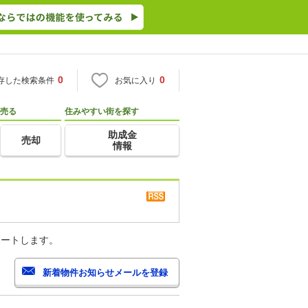
0
0
存した検索条件
お気に入り
売る
住みやすい街を探す
助成金
売却
情報
ポートします。