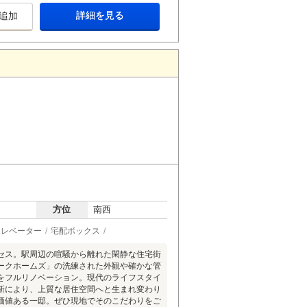
詳細を見る
追加
方位
南西
エレベーター
宅配ボックス
セス。駅周辺の喧騒から離れた閑静な住宅街
ークホームズ」の洗練された外観や確かな管
をフルリノベーション。現代のライフスタイ
新により、上質な居住空間へと生まれ変わり
価値ある一邸。ぜひ現地でそのこだわりをご