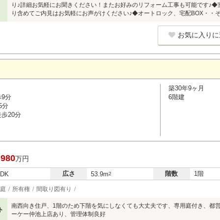
り♪詳細お気軽にお聞きください！またお好みのリフォーム工事も可能です♪◆
り含めてご内見はお気軽にお声がけください♪◆オートロック、宅配BOX・・
お気に入りに
築30年9ヶ月
歩9分
6階建
5分
歩20分
,980
万円
広さ
階数
1階
LDK
53.9m
2
庭
所有権
間取り図有り
南西向き住戸、1階のため下階を気にしなくても大丈夫です、専用庭付き、都営
ト
ーケー仲池上店あり、管理体制良好