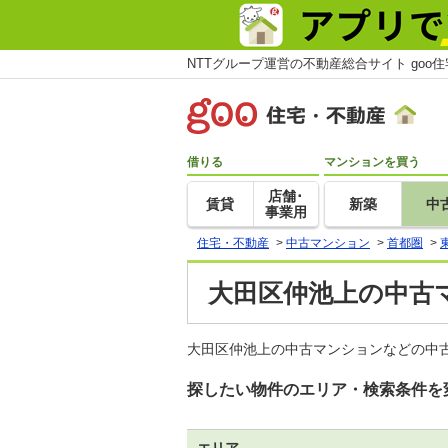
NTTグループ運営の不動産総合サイト goo
借りる
マンションを買う
店舗･
賃貸
新築
中
事業用
住宅・不動産
>
中古マンション
>
首都圏
>
大田区仲池上の中古
大田区仲池上の中古マンションなどの中古
探したい物件のエリア・検索条件を