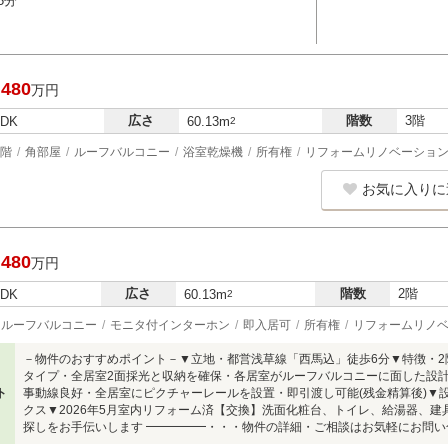
5分
,480
万円
広さ
階数
3階
LDK
60.13m
2
階
角部屋
ルーフバルコニー
浴室乾燥機
所有権
リフォームリノベーショ
お気に入りに
,480
万円
広さ
階数
2階
LDK
60.13m
2
ルーフバルコニー
モニタ付インターホン
即入居可
所有権
リフォームリノ
－物件のおすすめポイント－▼立地・都営浅草線「西馬込」徒歩6分▼特徴・2
タイプ・全居室2面採光と収納を確保・各居室がルーフバルコニーに面した設計・
ト
事動線良好・全居室にピクチャーレールを設置・即引渡し可能(残金精算後)▼
クス▼2026年5月室内リフォーム済【交換】洗面化粧台、トイレ、給湯器、建
探しをお手伝いします ━━━━━・・・物件の詳細・ご相談はお気軽にお問い