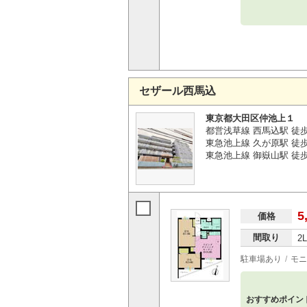
セザール西馬込
東京都大田区仲池上１
都営浅草線 西馬込駅 徒歩
東急池上線 久が原駅 徒歩
東急池上線 御嶽山駅 徒歩
5
価格
間取り
2
駐車場あり
モニ
おすすめポイン