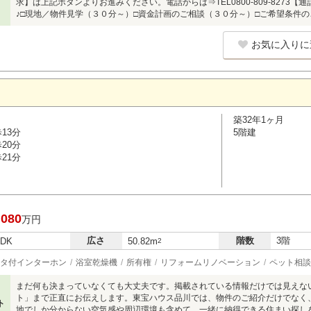
求】は上記ボタンよりお進みください。電話からは⇒TEL0800-809-8273
♪□現地／物件見学（３０分～）□資金計画のご相談（３０分～）□ご希望条件
お気に入りに
築32年1ヶ月
13分
5階建
20分
21分
,080
万円
広さ
階数
3階
LDK
50.82m
2
タ付インターホン
浴室乾燥機
所有権
リフォームリノベーション
ペット相談
まだ何も決まっていなくても大丈夫です。掲載されている情報だけでは見えな
ト」まで正直にお伝えします。東宝ハウス品川では、物件のご紹介だけでなく
ト
地でしか分からない空気感や周辺環境も含めて、一緒に納得できる住まい探し