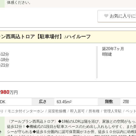
体感ください。
お気に入りに
ラン西馬込トロア【駐車場付】♪ハイルーフ
築20年7ヶ月
12分
8階建
18分
21分
,980
万円
広さ
階数
2階
LDK
63.45m
2
り
モニタ付インターホン
浴室乾燥機
即入居可
所有権
管理人常駐
ペッ
〈アールブラン西馬込トロア〉◆18帖のLDKは陽を浴び、家族との空間がも
徒歩12分！◆機械式の1段目が駐車スペースのため出し入れもしやすく、また
ト
シーが守られる◆徒歩５分圏内に認可保育園が３か所、徒歩１０分以内に幼稚園