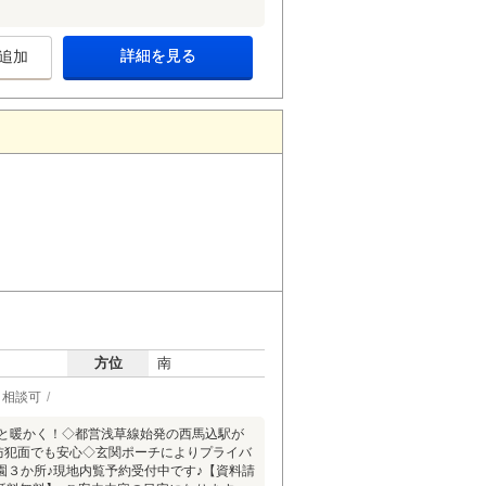
詳細を見る
追加
方位
南
ト相談可
っと暖かく！◇都営浅草線始発の西馬込駅が
防犯面でも安心◇玄関ポーチによりプライバ
３か所♪現地内覧予約受付中です♪【資料請