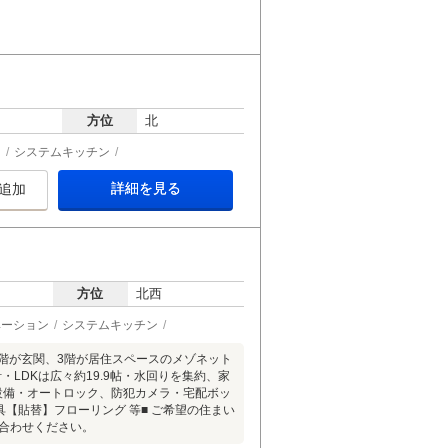
方位
北
ン
システムキッチン
詳細を見る
追加
方位
北西
ベーション
システムキッチン
階が玄関、3階が居住スペースのメゾネット
LDKは広々約19.9帖・水回りを集約、家
設備・オートロック、防犯カメラ・宅配ボッ
具【貼替】フローリング 等■ ご希望の住まい
合わせください。