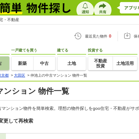
住宅・不動産
0
最近見た物件
保
一戸建てを買う
建てる
投資する
不動産
古
新築
中古
土地
土地活用
投資
東京都
>
大田区
>
仲池上の中古マンション 物件一覧
マンション 物件一覧
マンション物件を簡単検索。理想の物件探しをgoo住宅・不動産がサ
変更して再検索