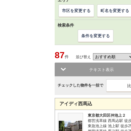
エリア
市区を変更する
町名を変更する
検索条件
条件を変更する
87
件
並び替え
テキスト表示
チェックした物件を一括で
アイディ西馬込
東京都大田区仲池上２
都営浅草線 西馬込駅 徒
東急池上線 池上駅 徒歩2