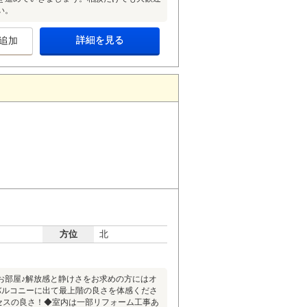
い。
詳細を見る
追加
方位
北
お部屋♪解放感と静けさをお求めの方にはオ
非バルコニーに出て最上階の良さを体感くださ
セスの良さ！◆室内は一部リフォーム工事あ