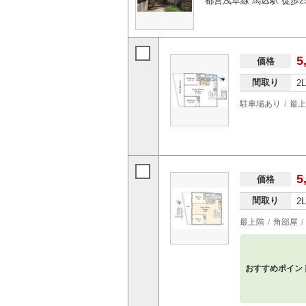
都営浅草線 馬込駅 徒歩2
5
価格
間取り
2
駐車場あり
最上
5
価格
間取り
2
最上階
角部屋
おすすめポイン