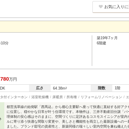
お気に入りに
築19年7ヶ月
10分
6階建
,780
万円
広さ
階数
1階
LDK
64.38m
2
タ付インターホン
浴室乾燥機
床暖房
所有権
リフォームリノベーション
都営浅草線の始発駅「西馬込」から都心主要駅へ座って快適に直結する好アク
に位置し、穏やかな日常が叶う住環境です。本物件は、三井不動産旧分譲「パ
理体制の安心感はそのままに、空間づくりに定評あるコスモスイニシアが室内
ト
ルに寄り添う快適な間取り変更や、美しさと機能性を両立した最新設備への一
ました。ブランド邸宅の資産性と、新築同様の瑞々しい室内空間を兼ね備えた