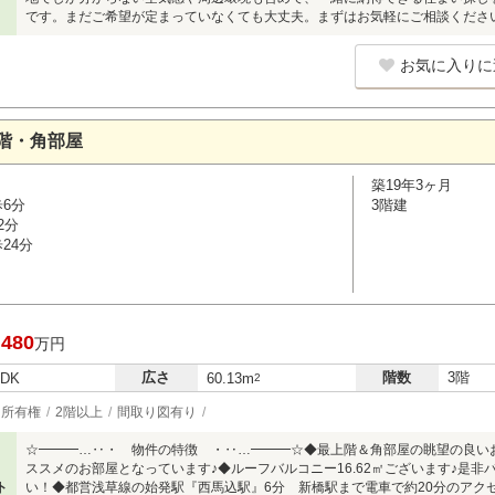
です。まだご希望が定まっていなくても大丈夫。まずはお気軽にご相談くださ
お気に入りに
階・角部屋
築19年3ヶ月
歩6分
3階建
2分
24分
,480
万円
広さ
階数
3階
LDK
60.13m
2
所有権
2階以上
間取り図有り
☆━━━…‥・ 物件の特徴 ・‥…━━━☆◆最上階＆角部屋の眺望の良い
ススメのお部屋となっています♪◆ルーフバルコニー16.62㎡ございます♪是
ト
い！◆都営浅草線の始発駅『西馬込駅』6分 新橋駅まで電車で約20分のアク