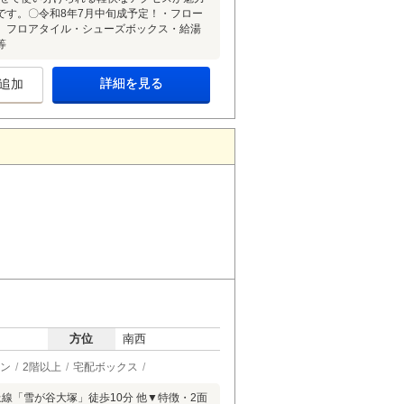
です。〇令和8年7月中旬成予定！・フロー
 フロアタイル・シューズボックス・給湯
等
詳細を見る
追加
方位
南西
ン
2階以上
宅配ボックス
線「雪が谷大塚」徒歩10分 他▼特徴・2面