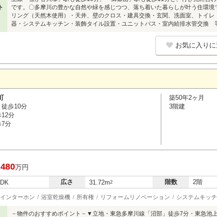
ト
です。〇多摩川の豊かな自然や緑を感じつつ、落ち着いた暮らしが叶う住環境
リング（天然木使用）・天井、壁のクロス・建具交換・玄関、洗面室、トイレ
器・システムキッチン・装飾タイル設置・ユニットバス・室内給排水管交換 
お気に入りに
町
築50年2ヶ月
徒歩10分
3階建
12分
歩7分
,480
万円
広さ
階数
2階
LDK
31.72m
2
インターホン
浴室乾燥機
所有権
リフォームリノベーション
システムキッチ
－物件のおすすめポイント－▼立地・東急多摩川線「沼部」徒歩7分・東急池上