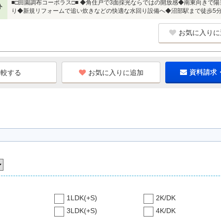
■□田園調布コーポラス□■ ◆角住戸で3面採光ならではの開放感◆南東向きで
ト
り◆新規リフォームで追い炊きなどの快適な水回り設備へ◆沼部駅まで徒歩5
お気に入りに
お気に入りに追加
資料請求
1LDK(+S)
2K/DK
3LDK(+S)
4K/DK