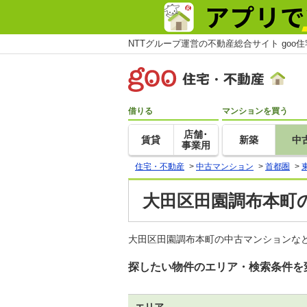
NTTグループ運営の不動産総合サイト goo
借りる
マンションを買う
店舗･
賃貸
新築
中
事業用
住宅・不動産
>
中古マンション
>
首都圏
>
大田区田園調布本町
大田区田園調布本町の中古マンションなど
探したい物件のエリア・検索条件を