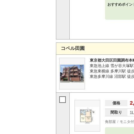
おすすめポイン
コペル田園
東京都大田区田園調布本
東急池上線 雪が谷大塚駅 
東急東横線 多摩川駅 徒歩
東急多摩川線 沼部駅 徒
2
価格
間取り
1
角部屋
モニタ付