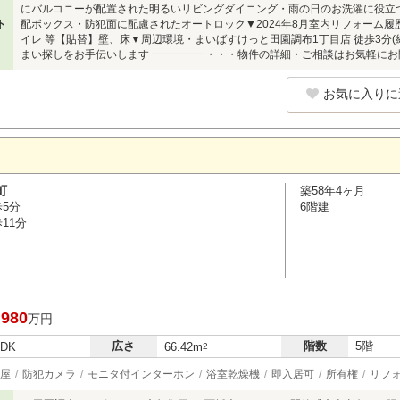
にバルコニーが配置された明るいリビングダイニング・雨の日のお洗濯に役立
ト
配ボックス・防犯面に配慮されたオートロック▼2024年8月室内リフォーム
イレ 等【貼替】壁、床▼周辺環境・まいばすけっと田園調布1丁目店 徒歩3分(約
まい探しをお手伝いします ━━━━━・・・物件の詳細・ご相談はお気軽にお
お気に入りに
町
築58年4ヶ月
歩5分
6階建
11分
,980
万円
広さ
階数
5階
LDK
66.42m
2
屋
防犯カメラ
モニタ付インターホン
浴室乾燥機
即入居可
所有権
リフ