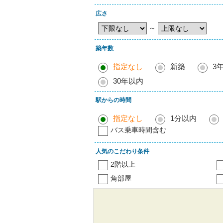
広さ
～
築年数
指定なし
新築
3
30年以内
駅からの時間
指定なし
1分以内
バス乗車時間含む
人気のこだわり条件
2階以上
角部屋