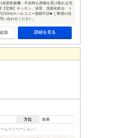
つ浴室乾燥機・不在時も荷物を受け取れる宅
履歴【交換】キッチン、浴室、洗面化粧台、ト
210m)※バルコニー面積不詳■ ご希望の住
問い合わせください。
詳細を見る
追加
方位
南東
ォームリノベーション