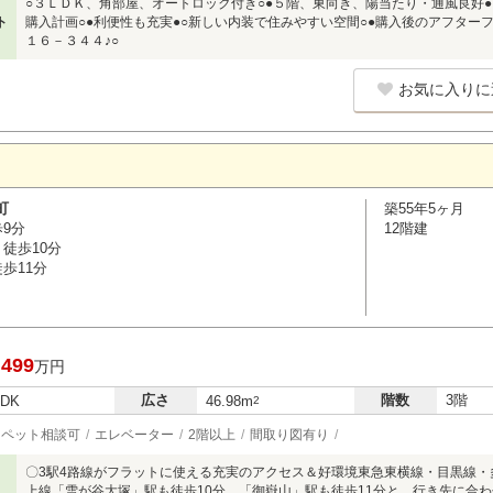
○３ＬＤＫ、角部屋、オートロック付き○●５階、東向き、陽当たり・通風良好
ト
購入計画○●利便性も充実●○新しい内装で住みやすい空間○●購入後のアフターフ
１６－３４４♪○
お気に入りに
町
築55年5ヶ月
歩9分
12階建
徒歩10分
歩11分
,499
万円
広さ
階数
3階
LDK
46.98m
2
ペット相談可
エレベーター
2階以上
間取り図有り
〇3駅4路線がフラットに使える充実のアクセス＆好環境東急東横線・目黒線・
上線「雪が谷大塚」駅も徒歩10分、「御嶽山」駅も徒歩11分と、行き先に合