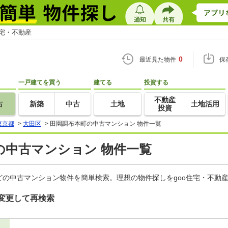
住宅・不動産
0
最近見た物件
保
一戸建てを買う
建てる
投資する
不動産
古
新築
中古
土地
土地活用
投資
東京都
>
大田区
>
田園調布本町の中古マンション 物件一覧
の中古マンション 物件一覧
の中古マンション物件を簡単検索。理想の物件探しをgoo住宅・不動
変更して再検索