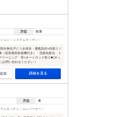
方位
南東
ーション
システムキッチン
階部分角住戸につき採光・通風良好○内装リノ
換（浴室換気乾燥機付き）・洗面化粧台、ト
リーニング 等○オートロック有り■□ネッ
にお問い合わせください！
詳細を見る
追加
方位
東
ステムキッチン
エレベーター