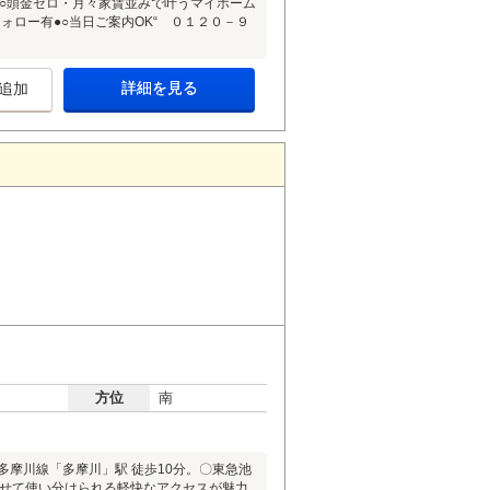
●○頭金ゼロ・月々家賃並みで叶うマイホーム
ォロー有●○当日ご案内OK“ ０１２０－９
詳細を見る
追加
方位
南
多摩川線「多摩川」駅 徒歩10分。〇東急池
わせて使い分けられる軽快なアクセスが魅力