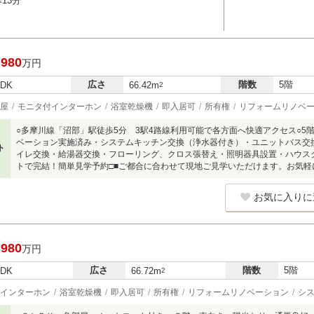
13分
,980
万円
広さ
階数
5階
LDK
66.42m
2
屋
モニタ付インターホン
浴室乾燥機
即入居可
所有権
リフォームリノベ
○多摩川線「沼部」駅徒歩5分 3駅4路線利用可能で各方面へ快適アクセス○5
ベーション実施済み・システムキッチン交換（浄水器付き）・ユニットバス交
ト
イレ交換・給湯器交換・フローリング、クロス張替え・照明器具設置・ハウスク
トで完結！簡単見学予約□■ご都合に合わせて現地ご見学いただけます。お気軽
お気に入りに
,980
万円
広さ
階数
5階
LDK
66.72m
2
インターホン
浴室乾燥機
即入居可
所有権
リフォームリノベーション
シ