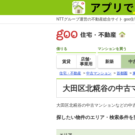
NTTグループ運営の不動産総合サイト goo
借りる
マンションを買う
店舗･
賃貸
新築
中
事業用
住宅・不動産
>
中古マンション
>
首都圏
>
大田区北糀谷の中古
大田区北糀谷の中古マンションなどの中古
探したい物件のエリア・検索条件を