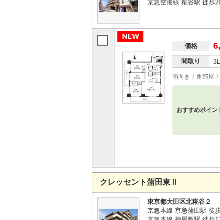
京急空港線 糀谷駅 徒歩2
6
価格
間取り
3
南向き
角部屋
おすすめポイン
クレッセント蒲田東Ⅱ
東京都大田区北糀谷２
京急本線 京急蒲田駅 徒歩
京急本線 梅屋敷駅 徒歩1