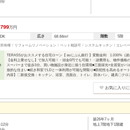
0分
,799
万円
広さ
階数
5階
LDK
68.84m
2
所有権
リフォームリノベーション
ペット相談可
システムキッチン
エレベ
TERASSがおススメする住宅ローン【 auじぶん銀行 】変動金利 1.030%
【金利上乗せなし】で加入可能！・頭金0円でも可能！・諸費用も、物件価格の1
ト
スーパーまで徒歩3分。買い物施設が身近に揃う住環境■三面採光×全居室がバ
放的な住まい■続き和室でLDと一体利用が可能な間取り■防犯性を高めるオート
内容】〇新規交換：キッチン、浴室、洗面台、トイレ、防水パン、建具〇クロ
お気に入りに
築26年7ヶ月
12分
地上7階地下1階建
1分