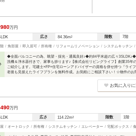
5分
,980
万円
広さ
階数
7階
SLDK
84.36m
2
階
角部屋
即入居可
所有権
リフォームリノベーション
システムキッチン
◆全面バルコニーの為、眺望・採光・通風良好♪◆約84平米超の広々3SLDK♪◆
洗機＆浄水器付きで、家事も捗ります♪【株式会社リビングライフ】創業35年
ト
ご紹介します。宅建士×FP×住宅ローンアドバイザーの資格を併せ持つ『ライ
老後も見据えたライフプランを無料作成。お気軽にご相談下さい！☆物件のお問合せは
お気に入りに
,490
万円
広さ
階数
1階
SLDK
114.22m
2
屋
オートロック
所有権
システムキッチン
エレベーター
宅配ボックス