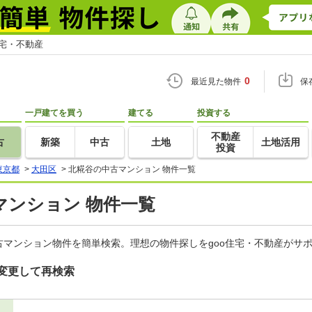
住宅・不動産
0
最近見た物件
保
一戸建てを買う
建てる
投資する
不動産
古
新築
中古
土地
土地活用
投資
東京都
>
大田区
>
北糀谷の中古マンション 物件一覧
マンション 物件一覧
マンション物件を簡単検索。理想の物件探しをgoo住宅・不動産がサ
変更して再検索