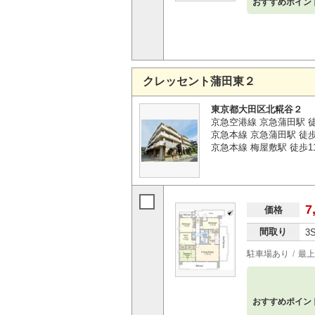
おすすめポイン
クレッセント蒲田東２
東京都大田区北糀谷２
京急空港線 京急蒲田駅 徒
京急本線 京急蒲田駅 徒歩
京急本線 梅屋敷駅 徒歩1
7
価格
間取り
3
駐車場あり
最上
おすすめポイン