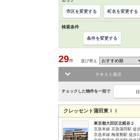
エリア
市区を変更する
町名を変更する
検索条件
条件を変更する
29
件
並び替え
テキスト表示
チェックした物件を一括で
クレッセント蒲田東ＩＩ
東京都大田区北糀谷２
京急本線 京急蒲田駅 徒歩
京急本線 梅屋敷駅 徒歩1