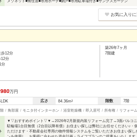
ト
メゾネット■角住居■専用ポーチ■納戸■専用駐車場付き■サンクスガーデン
お気に入りに
築26年7ヶ月
歩12分
7階建
12分
1分
,980
万円
広さ
階数
7階
SLDK
84.36m
2
階
角部屋
モニタ付インターホン
浴室乾燥機
即入居可
所有権
リフォー
▼▽おすすめポイント▽▼→2026年2月新規内装リフォーム完了→3面バルコ
駐輪場1台目無償（2台目以降有償）お住まい探しは弊社にお任せください♪・
ト
ただけます・不動産会社専用の物件情報システムをご覧いただきお住まい探し
ンを使用し、お客様に合わせた資金計画・ライフプランのご提案をいたします