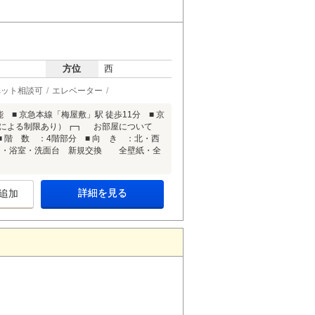
方位
西
ペット相談可
エレベーター
■ 京急本線「梅屋敷」駅 徒歩11分 ■ 京
等による制限あり）┏┓ お部屋について
 ■ 階 数 ：4階部分 ■ 向 き ：北・西
レ・浴室・洗面台 新規交換 全壁紙・全
詳細を見る
追加