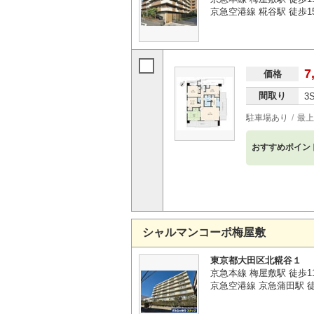
京急空港線 糀谷駅 徒歩1
7
価格
間取り
3
駐車場あり
最上
おすすめポイン
シャルマンコーポ梅屋敷
東京都大田区北糀谷１
京急本線 梅屋敷駅 徒歩1
京急空港線 京急蒲田駅 徒