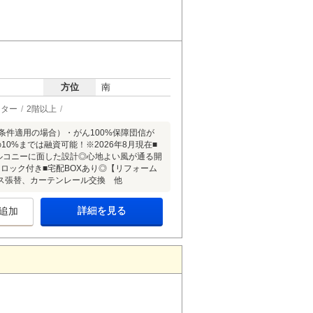
方位
南
ーター
2階以上
（諸条件適用の場合）・がん100%保障団信が
0%までは融資可能！※2026年8月現在■
ルコニーに面した設計◎心地よい風が通る開
ロック付き■宅配BOXあり◎【リフォーム
ス張替、カーテンレール交換 他
詳細を見る
追加