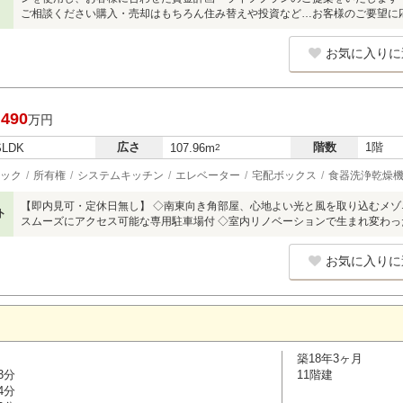
ご相談ください購入・売却はもちろん住み替えや投資など…お客様のご要望に
お気に入りに
,490
万円
広さ
階数
1階
SLDK
107.96m
2
ック
所有権
システムキッチン
エレベーター
宅配ボックス
食器洗浄乾燥
【即内見可・定休日無し】 ◇南東向き角部屋、心地よい光と風を取り込むメゾ
ト
スムーズにアクセス可能な専用駐車場付 ◇室内リノベーションで生まれ変わっ
お気に入りに
築18年3ヶ月
3分
11階建
4分