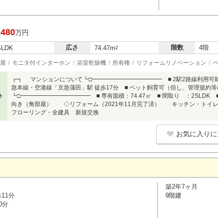
,480
万円
広さ
階数
4階
SLDK
74.47m
2
屋
モニタ付インターホン
浴室乾燥機
所有権
リフォームリノベーション
┏┓ マンションについて┗□━━━━━━━━━━━━ ■ 2駅2路線利用可能 
急本線・空港線「京急蒲田」駅 徒歩17分 ■ ペット飼育可（但し、管理規約
ト
┗□━━━━━━━━━━━━ ■ 専有面積：74.47㎡ ■ 間取り ：2SLDK
向き（角部屋） ◇リフォーム（2021年11月完了済） キッチン・トイ
フローリング・全建具 新規交換
お気に入りに
築2年7ヶ月
11分
9階建
0分