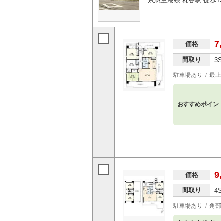
京急空港線 糀谷駅 徒歩1
7
価格
間取り
3
駐車場あり
最上
おすすめポイン
9
価格
間取り
4
駐車場あり
角部