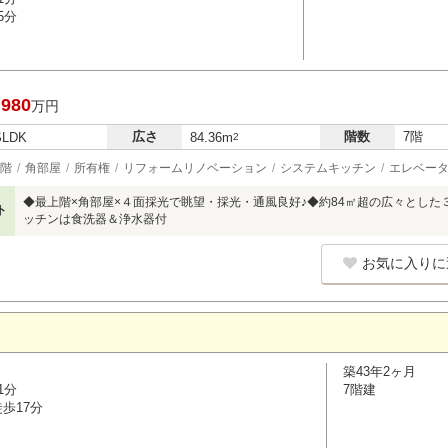
5分
,980
万円
広さ
階数
7階
SLDK
84.36m
2
階
角部屋
所有権
リフォームリノベーション
システムキッチン
エレベー
◆最上階×角部屋×４面採光で眺望・採光・通風良好♪◆約84㎡超の広々とした３S
ト
ッチンは食洗器＆浄水器付
お気に入りに
築43年2ヶ月
1分
7階建
歩17分