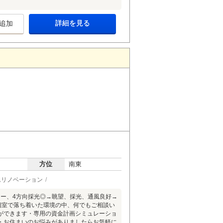
詳細を見る
追加
方位
南東
ムリノベーション
ニー、4方向採光◎→眺望、採光、通風良好→
個室で落ち着いた環境の中、何でもご相談い
ができます・専用の資金計画シミュレーショ
・お住まいのお悩みがありましたらお気軽に