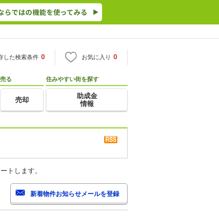
0
0
存した検索条件
お気に入り
売る
住みやすい街を探す
助成金
売却
情報
ポートします。