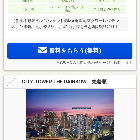
始発駅
地震対策
ディスポーザー
スーパーまで徒歩5分
ペット可
ゴミ出し24時間可
以内
【住友不動産のマンション】港区×免震高層タワーレジデン
ス。34階建・総戸数264戸。JR山手線を含む3駅5路線利用
可。海と空とレインボーブリッジが美しい湾岸の景。充実の
共用施設。
資料をもらう(無料)
※SUUMOのお問い合わせページへ移動します
CITY TOWER THE RAINBOW 先着順