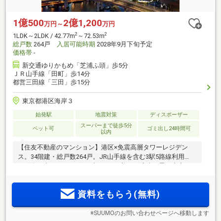
1億500
2億1,200
万円～
万円
2
2
1LDK～2LDK / 42.77m
～72.53m
総戸数
264戸
入居可能時期
2028年9月下旬予定
価格帯
-
新交通ゆりかもめ「芝浦ふ頭」歩5分
ＪＲ山手線「田町」歩14分
都営三田線「三田」歩15分
東京都港区海岸３
始発駅
地震対策
ディスポーザー
スーパーまで徒歩5分
ペット可
ゴミ出し24時間可
以内
【住友不動産のマンション】港区×免震高層タワーレジデン
ス。34階建・総戸数264戸。JR山手線を含む3駅5路線利用
可。海と空とレインボーブリッジが美しい湾岸の景。充実の
共用施設。
資料をもらう(無料)
※SUUMOのお問い合わせページへ移動します