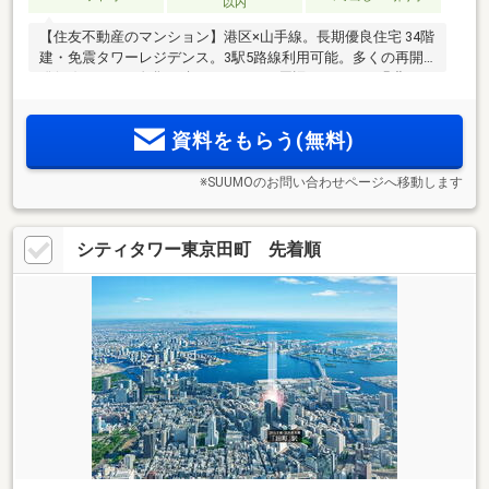
以内
【住友不動産のマンション】港区×山手線。長期優良住宅 34階
建・免震タワーレジデンス。3駅5路線利用可能。多くの再開
発(※4)によって進化を続けるエリア。周辺とつながる緑豊かな
公開空地(※3)。
資料をもらう(無料)
※SUUMOのお問い合わせページへ移動します
シティタワー東京田町 先着順