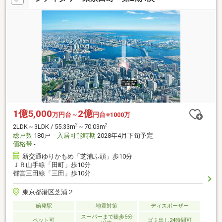
1億5,000
2億
万円台～
円台※1000万
2
2
2LDK～3LDK / 55.33m
～70.03m
総戸数
180戸
入居可能時期
2028年4月下旬予定
価格帯
-
新交通ゆりかもめ「芝浦ふ頭」歩10分
ＪＲ山手線「田町」歩10分
都営三田線「三田」歩10分
東京都港区芝浦２
始発駅
地震対策
ディスポーザー
スーパーまで徒歩5分
ペット可
ゴミ出し24時間可