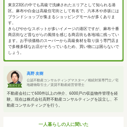
東京23区の中でも高級で洗練されたエリアとして知られる港
区。麻布や白金は高級住宅街として有名で、六本木や赤坂には
ブランドショップが集まるショッピングモールが多くありま
す。
きらびやかなスポットが多いイメージの港区ですが、麻布十番
商店街など昔ながらの風情を感じる商店街も各地域に残ってい
ます。お手頃価格のスーパーから高級食材を取り扱う専門店ま
で多種多様なお店がそろっているため、買い物には困らないで
しょう。
高野 友樹
公認不動産コンサルティングマスター／相続対策専門士／宅
地建物取引士／賃貸不動産経営管理士
街ガイド
不動産会社にて600件以上の仲介、6000戸の収益物件管理を経
験。現在は株式会社高野不動産コンサルティングを設立し、不
動産コンサルティングを行う。
一人暮らしの人に聞いた