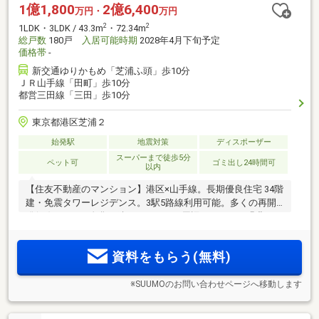
1億1,800
2億6,400
万円・
万円
2
2
1LDK・3LDK / 43.3m
・72.34m
総戸数
180戸
入居可能時期
2028年4月下旬予定
価格帯
-
新交通ゆりかもめ「芝浦ふ頭」歩10分
ＪＲ山手線「田町」歩10分
都営三田線「三田」歩10分
東京都港区芝浦２
始発駅
地震対策
ディスポーザー
スーパーまで徒歩5分
ペット可
ゴミ出し24時間可
以内
【住友不動産のマンション】港区×山手線。長期優良住宅 34階
建・免震タワーレジデンス。3駅5路線利用可能。多くの再開
発(※4)によって進化を続けるエリア。周辺とつながる緑豊かな
公開空地(※3)。
資料をもらう(無料)
※SUUMOのお問い合わせページへ移動します