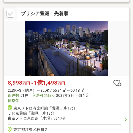
ブリシア豊洲 先着順
8,998
1億1,498
万円～
万円
2
2
2LDK+S（納戸）～3LDK / 55.31m
～60.18m
総戸数
51戸
入居可能時期
2027年8月下旬予定
価格帯
-
東京メトロ有楽町線「豊洲」歩17分
ＪＲ京葉線「潮見」歩13分
東京メトロ東西線「木場」歩17分
東京都江東区枝川２