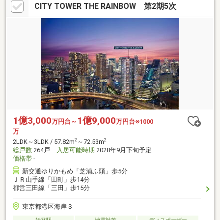
CITY TOWER THE RAINBOW 第2期5次
1億3,000
1億9,000
万円台～
万円台※1000
万
2
2
2LDK～3LDK / 57.82m
～72.53m
総戸数
264戸
入居可能時期
2028年9月下旬予定
価格帯
-
新交通ゆりかもめ「芝浦ふ頭」歩5分
ＪＲ山手線「田町」歩14分
都営三田線「三田」歩15分
東京都港区海岸３