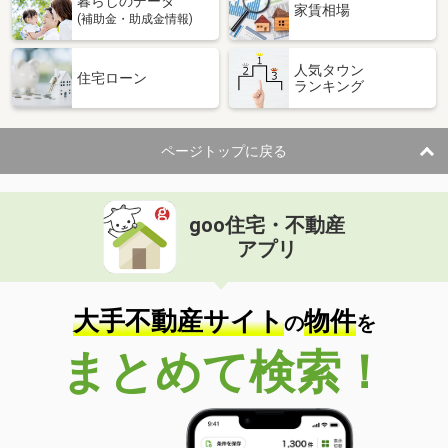
暮らしのデータ
家賃相場
(補助金・助成金情報)
人気タウン
住宅ローン
ランキング
ページトップに戻る
goo住宅・不動産
アプリ
大手不動産サイト
物件
の
を
まとめて検索！