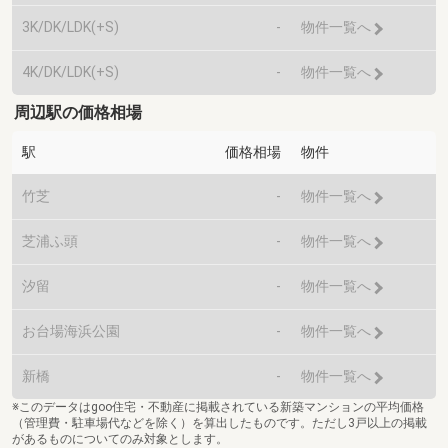
3K/DK/LDK(+S)
-
物件一覧へ
4K/DK/LDK(+S)
-
物件一覧へ
周辺駅の価格相場
駅
価格相場
物件
竹芝
-
物件一覧へ
芝浦ふ頭
-
物件一覧へ
汐留
-
物件一覧へ
お台場海浜公園
-
物件一覧へ
新橋
-
物件一覧へ
※このデータはgoo住宅・不動産に掲載されている新築マンションの平均価格
（管理費・駐車場代などを除く）を算出したものです。ただし3戸以上の掲載
があるものについてのみ対象とします。