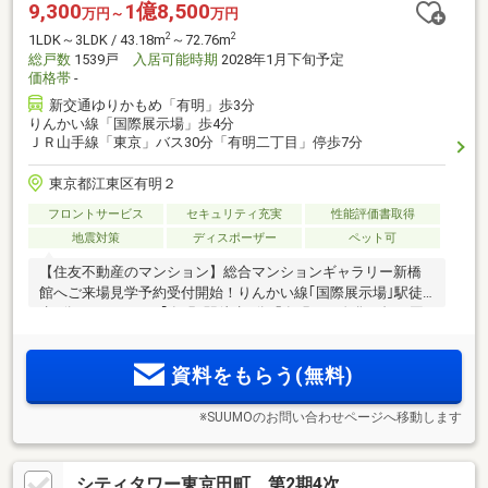
9,300
1億8,500
万円～
万円
2
2
1LDK～3LDK / 43.18m
～72.76m
総戸数
1539戸
入居可能時期
2028年1月下旬予定
価格帯
-
新交通ゆりかもめ「有明」歩3分
りんかい線「国際展示場」歩4分
ＪＲ山手線「東京」バス30分「有明二丁目」停歩7分
東京都江東区有明２
フロントサービス
セキュリティ充実
性能評価書取得
地震対策
ディスポーザー
ペット可
【住友不動産のマンション】総合マンションギャラリー新橋
館へご来場見学予約受付開始！りんかい線｢国際展示場｣駅徒
歩4分、ゆりかもめ｢有明｣駅徒歩3分「有明」の進化を担う国
家戦略特区認定事業(※4)。都内最大規模の住宅・商業複合開発
(※5)。その象徴、地上33階建・全1539邸のトリプルタワー
資料をもらう(無料)
※SUUMOのお問い合わせページへ移動します
シティタワー東京田町 第2期4次