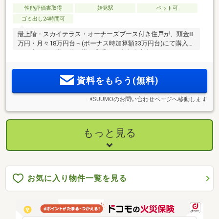
性能評価書取得
始発駅
ペット可
ゴミ出し24時間可
最上階・スカイテラス・オーナーズブース付き住戸が、頭金8
万円・月々18万円台～(ボーナス時加算額33万円台)にて購入
可。職・住・学・遊が揃う豊洲に、全邸南東向きマンション
誕生。現地より約100m～200m圏内に新駅「（仮称）枝川」駅
が2030年代なかば開業予定(注1)。
資料をもらう(無料)
※SUUMOのお問い合わせページへ移動します
もっと見る
お気に入り物件一覧を見る