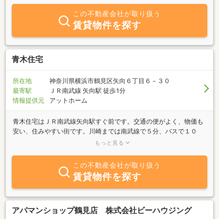
この不動産会社が取り扱う
賃貸物件を探す
青木住宅
所在地
神奈川県横浜市鶴見区矢向６丁目６－３０
最寄駅
ＪＲ南武線 矢向駅 徒歩1分
情報提供元
アットホーム
青木住宅はＪＲ南武線矢向駅すぐ前です。交通の便がよく、物価も
安い、住みやすい街です。川崎までは南武線で５分、バスで１０
分、自転車で７分、徒歩で２０分と通勤にも便利です。当社は鶴見
もっと見る
区矢向、尻手、川崎市幸区の物件を中心に、地元に根差した誠実な
仕事を心掛けております。たとえば入居時の鍵の交換費用も当方持
この不動産会社が取り扱う
ち、二年後の更新手数料も0.5か月分と、とにかく入居者のお力にな
賃貸物件を探す
れればと考えております。
アパマンショップ鶴見店 株式会社ビーハウジング