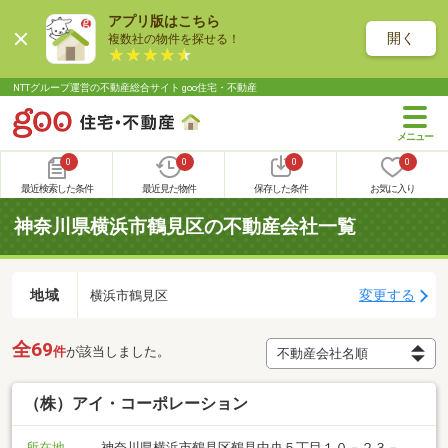
アプリ版はこちら
開く
複数社の物件を探せる！
NTTグループ運営の不動産総合サイト goo住宅・不動産
0
0
0
0
最近検索した条件
最近見た物件
保存した条件
お気に入り
神奈川県横浜市鶴見区の不動産会社一覧
地域
変更する
横浜市鶴見区
全69
件
が該当しました。
（株）アイ・コーポレーション
所在地
神奈川県横浜市鶴見区鶴見中央５丁目１０－２３－