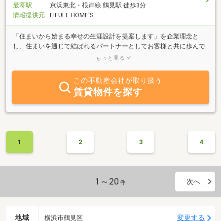
最寄駅
京浜東北・根岸線 鶴見駅 徒歩3分
情報提供元
LIFULL HOME'S
「住まいから始まる幸せの生涯設計を提案します」を企業理念と
し、住まいを通じて結ばれるパートナーとしてお客様と共に歩んで
まいりました。常に豊富な物件を取り揃えておりますので、お気軽
もっと見る
にご相談ください。
この不動産会社が取り扱う
賃貸物件を探す
1
2
3
4
1～20
次へ
件
地域
変更する
横浜市鶴見区