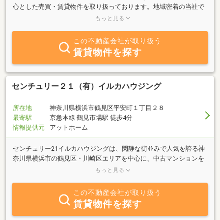
心とした売買・賃貸物件を取り扱っております。地域密着の当社で
お客様のニーズに合う物件を、親切・丁寧がモットーの当社スタッ
もっと見る
フがご案内させていただきます。鶴見エリアの物件をお探しの際に
はお気軽にお問い合わせ下さい。
この不動産会社が取り扱う
賃貸物件を探す
センチュリー２１（有）イルカハウジング
所在地
神奈川県横浜市鶴見区平安町１丁目２８
最寄駅
京急本線 鶴見市場駅 徒歩4分
情報提供元
アットホーム
センチュリー21イルカハウジングは、閑静な街並みで人気を誇る神
奈川県横浜市の鶴見区・川崎区エリアを中心に、中古マンションを
メインとした多数の不動産物件を取り扱っております。価格や建築
もっと見る
年数、駅までの近さ、ペット可などお客様のニーズに応えるために
様々な中古マンションをご用意しておりますので、お気軽にお申し
この不動産会社が取り扱う
付けください。もちろん、新築マンション・一戸建て・土地などの
賃貸物件を探す
不動産の仲介等もお手伝いさせていただいておりますので、不動産
に関するご相談は、センチュリー21イルカハウジングにお任せくだ