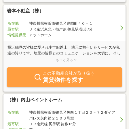
さい。また当店は特に不動産の売買に力を入れており、売却に関し
ましては無料査定を行っております。売却は考えていないけれど、
岩本不動産（株）
どれくらいの資産価値があるのか知っておきたいという方もこの機
会に査定してみてはいかがでしょうか？当店は、京急線鶴見市場駅
所在地
神奈川県横浜市鶴見区豊岡町４０－１
から徒歩３分・国道１５号沿いにありますので、お仕事帰りや休日
最寄駅
ＪＲ京浜東北・根岸線 鶴見駅 徒歩7分
を満喫した帰りなどに足を運びやすい立地にございます。店舗の隣
情報提供元
アットホーム
にお客様専用駐車場も３台分をご用意しております。どうぞお気軽
にお越しくださいませ。
横浜鶴見の皆様に愛され半世紀以上、地元に根付いたサービスが私
達の誇りです。地元の皆様とのコミュニケーションを大切に、 そし
て一つ一つのお仕事に感謝しながらの日々、気がつけば当社は2023
もっと見る
年3月で創業68年を迎えました。この半世紀以上の実績と真心で築
き上げたお客様との信頼関係は、まさに老舗の強み、ずっと守って
この不動産会社が取り扱う
行きたいと考えています。 そして、日々より多くの皆様に、ここ
賃貸物件を探す
ろのこもったサービスをはじめ最新の情報をご提供していくことを
大切に考えているのが、私ども岩本不動産なのです。たった5人の
個性派集団ですがまさに”老舗の凄味は個性に出ます“
（株）内山ペイントホーム
所在地
神奈川県横浜市鶴見区矢向１丁目２０－７２ダイア
パレス矢向第２１０３号室
最寄駅
ＪＲ南武線 尻手駅 徒歩15分