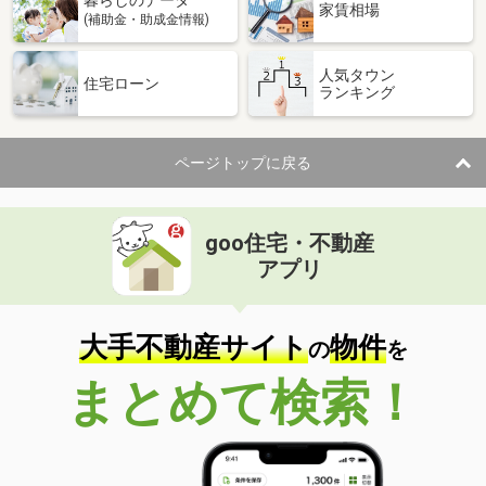
家賃相場
(補助金・助成金情報)
人気タウン
住宅ローン
ランキング
ページトップに戻る
goo住宅・不動産
アプリ
大手不動産サイト
物件
の
を
まとめて検索！