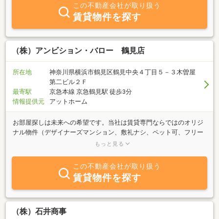
この不動産会社が取り扱う
賃貸物件を探す
（株）アンビション・バロー 鶴見店
所在地
神奈川県横浜市鶴見区鶴見中央４丁目５－３木曽屋
第二ビル２Ｆ
最寄駅
京急本線 京急鶴見駅 徒歩3分
情報提供元
アットホーム
お部屋探しは未来への希望です。当社は賃貸専門ならではのオリジ
ナル物件（デザイナーズマンション、敷礼ナシ、ペット可、フリー
レント物件etc）を多数ご用意しております。様々な賃貸物件の取扱
もっと見る
いを行い、単身者様やご新婚さん、ご家族の方に希望に満ちたお部
屋をご提供する事をお約束します。また地域密着店舗ならではの皆
この不動産会社が取り扱う
様の本当に知りたい情報などを経験豊富なプロスタッフがアドバイ
賃貸物件を探す
スさせて頂きます。「お部屋探しは楽しく」をモットーにお部屋探
しのお手伝いを致します。
（株）石井商事