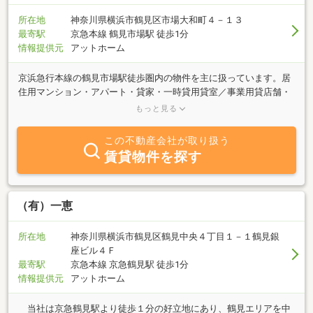
所在地
神奈川県横浜市鶴見区市場大和町４－１３
最寄駅
京急本線 鶴見市場駅 徒歩1分
情報提供元
アットホーム
京浜急行本線の鶴見市場駅徒歩圏内の物件を主に扱っています。居
住用マンション・アパート・貸家・一時貸用貸室／事業用貸店舗・
貸事務所・貸倉庫等／駐車場を扱っています。豊富な知識と経験と
もっと見る
情報力でお客様のご希望に併せたスピーディーな対応を心掛けてい
ます。土地・建物の売買からマンション・アパート・駐車場の賃貸
この不動産会社が取り扱う
物件の管理・仲介・相続・税務など不動産一般の無料相談も致して
賃貸物件を探す
います。土曜日・日曜日営業致しております。お気軽にお電話・Ｅ
メールでお問い合わせください。
（有）一恵
所在地
神奈川県横浜市鶴見区鶴見中央４丁目１－１鶴見銀
座ビル４Ｆ
最寄駅
京急本線 京急鶴見駅 徒歩1分
情報提供元
アットホーム
当社は京急鶴見駅より徒歩１分の好立地にあり、鶴見エリアを中