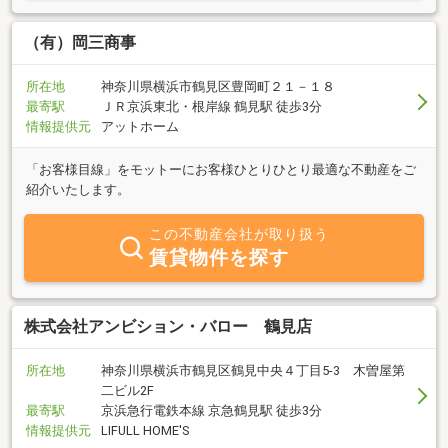
（有）岡三商事
所在地
神奈川県横浜市鶴見区豊岡町２１－１８
最寄駅
ＪＲ京浜東北・根岸線 鶴見駅 徒歩3分
情報提供元
アットホーム
「お客様目線」をモットーにお客様ひとりひとり最適な不動産をご
紹介いたします。
この不動産会社が取り扱う
賃貸物件を探す
株式会社アンビション・バロー 鶴見店
所在地
神奈川県横浜市鶴見区鶴見中央４丁目5-3 木曽屋第
二ビル2F
最寄駅
京浜急行電鉄本線 京急鶴見駅 徒歩3分
情報提供元
LIFULL HOME'S