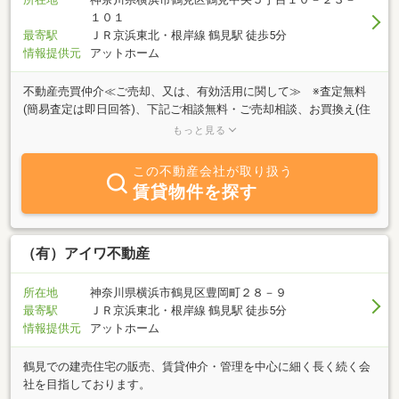
１０１
最寄駅
ＪＲ京浜東北・根岸線 鶴見駅 徒歩5分
情報提供元
アットホーム
不動産売買仲介≪ご売却、又は、有効活用に関して≫ ※査定無料
(簡易査定は即日回答)、下記ご相談無料・ご売却相談、お買換え(住
宅、事業用)、任意売却、相続、訴訟前後(中)案件、住宅用事業用立
もっと見る
退き交渉(要件等有)、再建不可用地一団の土地(地上げ)のご売却相
談、一棟収益(素地、アパート、ビル)、借地、底地、土地、マンシ
この不動産会社が取り扱う
ョン、建築物のボリュームチェック等、建物の修繕・補強関係・当
賃貸物件を探す
社がご提供できる限りの不動産に関わる「法律相談・相続対策・税
務相談・建築相談等」も無料で行います。≪購入に関して≫・ご購
入相談、お買換え(住宅、事業用)、住宅用事業用融資(ローン)のご相
談、資産価値(性)のご査定(ご提案)、≪賃貸仲介・管理、コンサルテ
（有）アイワ不動産
ィングに関して≫・火災保険、賃貸原状回復リフォーム、フルリフ
ォーム、保証会社付け、業務委託、不動産管理、建物解体、残置物
所在地
神奈川県横浜市鶴見区豊岡町２８－９
撤去、物件内外人死亡における業務、測量関連一切、登記関係、税
最寄駅
ＪＲ京浜東北・根岸線 鶴見駅 徒歩5分
金対策、退去立会い、トラブル対応 等☆上記に関して顧問税理
情報提供元
アットホーム
士・弁護士・司法書士の他、土地家屋調査士、測量士、リフォーム
会社、建築会社、火災保険コンサルティング会社等の専門
鶴見での建売住宅の販売、賃貸仲介・管理を中心に細く長く続く会
社を目指しております。