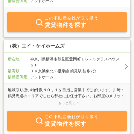
情報提供元
アットホーム
この不動産会社が取り扱う
賃貸物件を探す
（株）エイ・ケイホームズ
所在地
神奈川県横浜市鶴見区豊岡町１６－５グラスハウス
２Ｆ
最寄駅
ＪＲ京浜東北・根岸線 鶴見駅 徒歩2分
情報提供元
アットホーム
地域取り扱い物件数ＮＯ，１を目指し営業中でございます。川崎・
鶴見周辺のエリアでしたら弊社にお任せ下さい。お部屋のメリット
だけではなくデメリットも含めお話させて頂きます。また『お得に
もっと見る
引越しを・・・』とお考えでしたら是非御相談下さいませ。仲介手
数料半額で御紹介できる物件も多数取り揃えております！！
この不動産会社が取り扱う
賃貸物件を探す