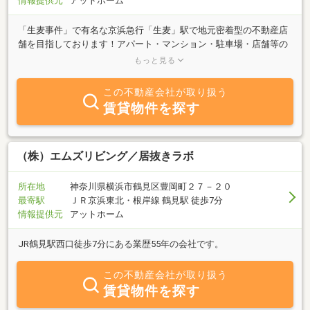
情報提供元
アットホーム
「生麦事件」で有名な京浜急行「生麦」駅で地元密着型の不動産店
舗を目指しております！アパート・マンション・駐車場・店舗等の
自社物件を多数ご用意して、皆様のご来店をお待ちしております。
もっと見る
たまには、当社のマスコット犬がお出迎えしてくれると思いますの
で、お気軽に何なりとご相談下さい！
この不動産会社が取り扱う
賃貸物件を探す
（株）エムズリビング／居抜きラボ
所在地
神奈川県横浜市鶴見区豊岡町２７－２０
最寄駅
ＪＲ京浜東北・根岸線 鶴見駅 徒歩7分
情報提供元
アットホーム
JR鶴見駅西口徒歩7分にある業歴55年の会社です。
この不動産会社が取り扱う
賃貸物件を探す