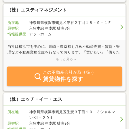
（株）エスティマネジメント
所在地
神奈川県横浜市鶴見区岸谷２丁目１８－９－１Ｆ
最寄駅
京急本線 生麦駅 徒歩7分
情報提供元
アットホーム
当社は横浜市を中心に、川崎・東京都も含め不動産売買・賃貸・管
理など不動産業務全般を行なっております。「買いたい」「借りた
い」はもちろん、不動産投資などお気軽にご相談下さい。またスタ
もっと見る
ッフには金融機関出身者もおりますので、住宅ローンに関してお困
りの方も任意売却等お気軽にご相談下さい。
この不動産会社が取り扱う
賃貸物件を探す
（株）エッチ・イー・エス
所在地
神奈川県横浜市鶴見区生麦３丁目１０－３シャルマ
ンＫⅡ－２０１
最寄駅
京急本線 生麦駅 徒歩3分