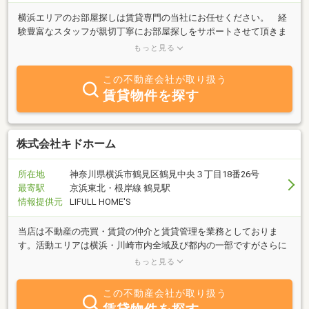
横浜エリアのお部屋探しは賃貸専門の当社にお任せください。 経
験豊富なスタッフが親切丁寧にお部屋探しをサポートさせて頂きま
す。大家さんとの直接取引の交渉力、当社でしか取扱いのない物件
もっと見る
ご用意しております
この不動産会社が取り扱う
賃貸物件を探す
株式会社キドホーム
所在地
神奈川県横浜市鶴見区鶴見中央３丁目18番26号
最寄駅
京浜東北・根岸線 鶴見駅
情報提供元
LIFULL HOME'S
当店は不動産の売買・賃貸の仲介と賃貸管理を業務としておりま
す。活動エリアは横浜・川崎市内全域及び都内の一部ですがさらに
遠方の場合でもお気軽にご相談ください。お客様に寄添い、望みを
もっと見る
叶えることが喜びです。
この不動産会社が取り扱う